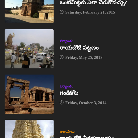
ఒంటిమిట్టకు ఎలా చేరుకోవచ్చు?
Saturday, February 21, 2015
పర్యాటకం
రాయచోటి పట్టణం
Friday, May 25, 2018
పర్యాటకం
గండికోట
Friday, October 3, 2014
ఆలయాలు