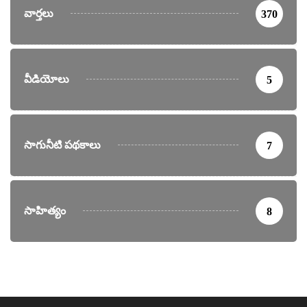
వార్తలు
370
వీడియోలు
5
సాగునీటి పథకాలు
7
సాహిత్యం
8