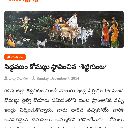
కైఫియత్తులు
సిద్ధవటం కోమట్లు స్థాపించిన ‘శెట్టిగుంట’
వార్తా విభాగం
Sunday, December 7, 2014
కడప జిల్లా శిద్దవటం నుండి నాలుగు ఇండ్ల పేర్లుగల 95 మంది
కోమట్లు రైల్వే కోడూరు సమీపంలోని కుంట ప్రాంతానికి వచ్చి
ఇండ్లు నిర్మించుకొన్నారు. వారు దారిన వచ్చిపోయే వారికి
అవసరమైన దినుసులు అమ్ముకొని జీవించేవారు. కోమట్లు