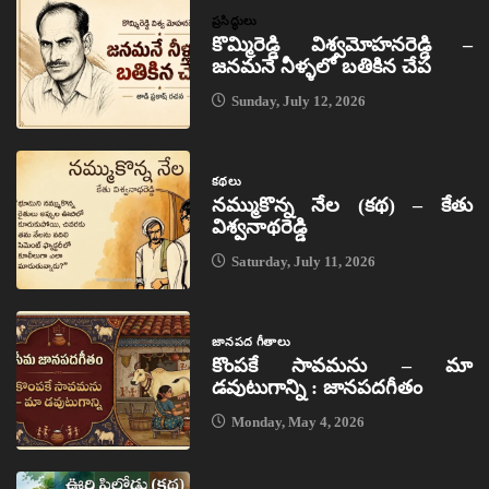
ప్రసిద్ధులు
కొమ్మిరెడ్డి విశ్వమోహనరెడ్డి –
జనమనే నీళ్ళలో బతికిన చేప
Sunday, July 12, 2026
కథలు
నమ్ముకొన్న నేల (కథ) – కేతు
విశ్వనాథరెడ్డి
Saturday, July 11, 2026
జానపద గీతాలు
కొంపకే సావమను – మా
డవుటుగాన్ని : జానపదగీతం
Monday, May 4, 2026