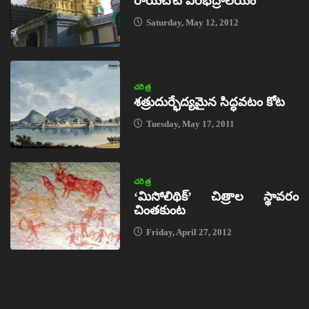
రాయచోటి వీరభద్రాలయం
Saturday, May 12, 2012
చరిత్ర
శత్రుదుర్భేద్యమైన సిద్ధవటం కోట
Tuesday, May 17, 2011
చరిత్ర
‘మిసోలిథిక్‌’ చిత్రాల స్థావరం
చింతకుంట
Friday, April 27, 2012