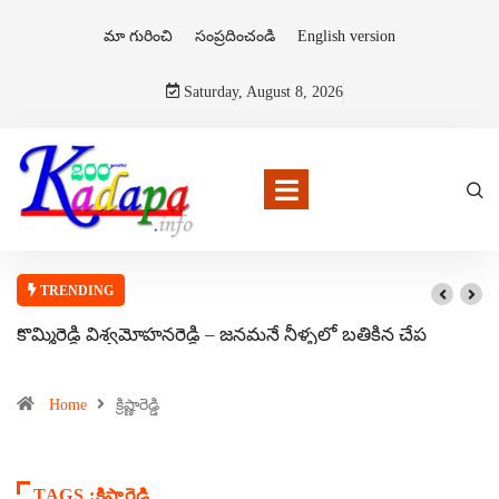
మా గురించి
సంప్రదించండి
English version
Saturday, August 8, 2026
TRENDING
కొమ్మిరెడ్డి విశ్వమోహనరెడ్డి – జనమనే నీళ్ళలో బతికిన చేప
Home
క్రిష్ణారెడ్డి
TAGS :క్రిష్ణారెడ్డి