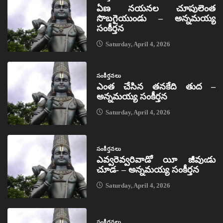
ఏణ నయనల చూపులెంత
సొబగైయుండు – అన్నమయ్య
సంకీర్తన
Saturday, April 4, 2026
సంకీర్తనలు
ఎంత చేసిన తనకేది తుద –
అన్నమయ్య సంకీర్తన
Saturday, April 4, 2026
సంకీర్తనలు
ఎవ్వరెవ్వరివాడో యీ జీవుఁడు
చూడ- – అన్నమయ్య సంకీర్తన
Saturday, April 4, 2026
సంకీర్తనలు