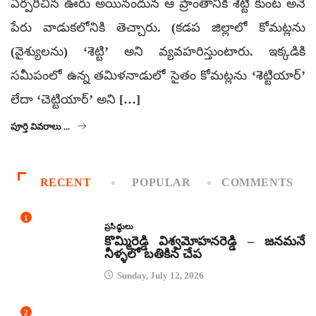
ఏర్పరిచిన ఊరు అయినందున ఆ ప్రాంతానికి శెట్టి కుంట అనే
పేరు వాడుకలోనికి తెచ్చారు. (కడప జిల్లాలో కోమట్లను
(వైశ్యులను) ‘శెట్టి’ అని వ్యవహరిస్తుంటారు. ఇక్కడికి
సమీపంలో ఉన్న తమిళనాడులో సైతం కోమట్లను ‘శెట్టియార్’
లేదా ‘చెట్టియార్’ అని […]
పూర్తి వివరాలు ...
RECENT
POPULAR
COMMENTS
1
ప్రసిద్ధులు
కొమ్మిరెడ్డి విశ్వమోహనరెడ్డి – జనమనే
నీళ్ళలో బతికిన చేప
Sunday, July 12, 2026
2