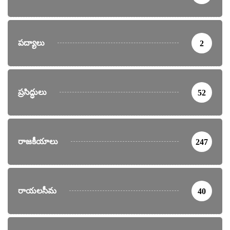
పద్యాలు
2
ప్రసిద్ధులు
52
రాజకీయాలు
247
రాయలసీమ
40