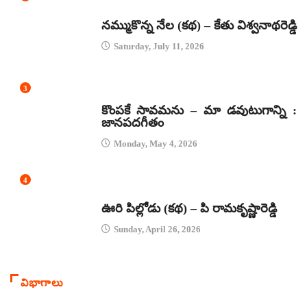
కథలు
నమ్ముకొన్న నేల (కథ) – కేతు విశ్వనాథరెడ్డి
Saturday, July 11, 2026
3
జానపద గీతాలు
కొంపకే సావమను – మా డవుటుగాన్ని :
జానపదగీతం
Monday, May 4, 2026
4
కథలు
ఊరి పిల్లోడు (కథ) – పి రామకృష్ణారెడ్డి
Sunday, April 26, 2026
విభాగాలు