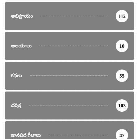
అభిప్రాయం
112
ఆలయాలు
10
కథలు
55
చరిత్ర
103
జానపద గీతాలు
47