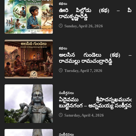
కథలు
ఊరి పిల్లోడు (కథ) – పి
రామకృష్ణారెడ్డి
Sunday, April 26, 2026
కథలు
అలసిన గుండెలు (కథ) –
రాచమల్లు రామచంద్రారెడ్డి
Tuesday, April 7, 2026
సంకీర్తనలు
ఏదైవము శ్రీపాదన్నఖమునఁ
బుట్టినగంగ – అన్నమయ్య సంకీర్తన
Saturday, April 4, 2026
సంకీర్తనలు