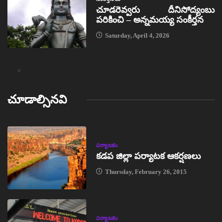
చూడరెవ్వరు దీనిసోద్యంబు
పరికించి – అన్నమయ్య సంకీర్తన
Saturday, April 4, 2026
చూడాల్సినవి
పర్యాటకం
కడప జిల్లా పర్యాటక ఆకర్షణలు
Thursday, February 26, 2015
పర్యాటకం