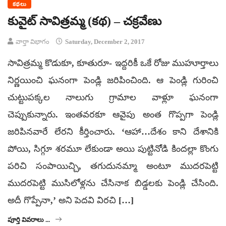
కథలు
కువైట్ సావిత్రమ్మ (కథ) – చక్రవేణు
వార్తా విభాగం
Saturday, December 2, 2017
సావిత్రమ్మ కొడుకూ, కూతురూ- ఇద్దరికీ ఒకే రోజు ముహూర్తాలు
నిర్ణయించి ఘనంగా పెండ్లి జరిపించింది. ఆ పెండ్లి గురించి
చుట్టుపక్కల నాలుగు గ్రామాల వాళ్లూ ఘనంగా
చెప్పుకున్నారు. ఇంతవరకూ ఆవైపు అంత గొప్పగా పెండ్లి
జరిపినవారే లేరని కీర్తించారు. ‘ఆహా…దేశం కాని దేశానికి
పోయి, సిగ్గూ శరమూ లేకుండా అయి పుట్టినోడి కిందల్లా కొంగు
పరిచి సంపాయిచ్చి, తగుదునమ్మా అంటూ ముదరపెట్టి
ముదరపెట్టి ముసిలోళ్లను చేసినాక బిడ్డలకు పెండ్లి చేసింది.
అదీ గొప్పేనా,’ అని పెదవి విరచి […]
పూర్తి వివరాలు ...