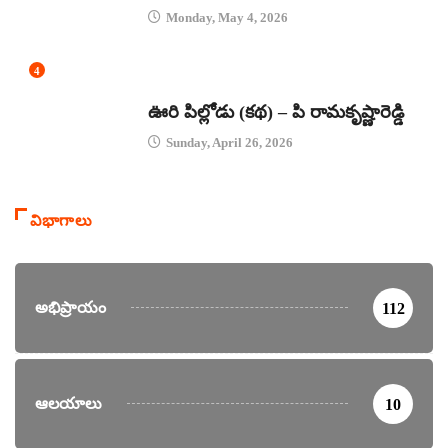
Monday, May 4, 2026
4
కథలు
ఊరి పిల్లోడు (కథ) – పి రామకృష్ణారెడ్డి
Sunday, April 26, 2026
విభాగాలు
అభిప్రాయం
112
ఆలయాలు
10