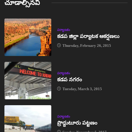
చూడాల్సినవి
పర్యాటకం
కడప జిల్లా పర్యాటక ఆకర్షణలు
Thursday, February 26, 2015
పర్యాటకం
కడప నగరం
Tuesday, March 3, 2015
పర్యాటకం
ప్రొద్దుటూరు పట్టణం