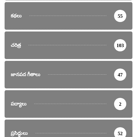
కథలు
55
చరిత్ర
103
జానపద గీతాలు
47
పద్యాలు
2
ప్రసిద్ధులు
52