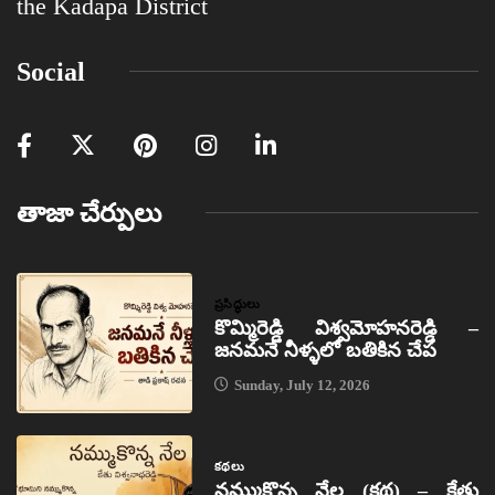
the Kadapa District
Social
తాజా చేర్పులు
ప్రసిద్ధులు
కొమ్మిరెడ్డి విశ్వమోహనరెడ్డి –
జనమనే నీళ్ళలో బతికిన చేప
Sunday, July 12, 2026
కథలు
నమ్ముకొన్న నేల (కథ) – కేతు