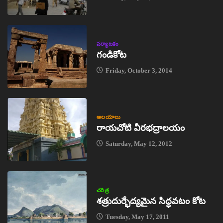
పర్యాటకం
గండికోట
Friday, October 3, 2014
ఆలయాలు
రాయచోటి వీరభద్రాలయం
Saturday, May 12, 2012
చరిత్ర
శత్రుదుర్భేద్యమైన సిద్ధవటం కోట
Tuesday, May 17, 2011