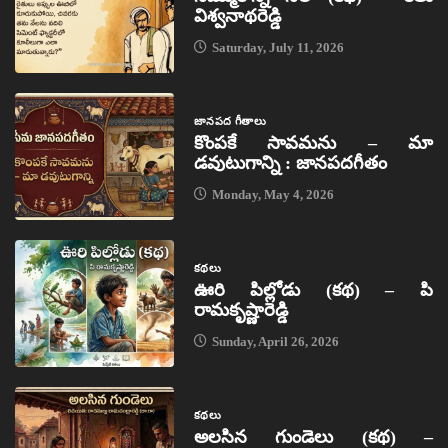
విశ్వనాథరెడ్డి
Saturday, July 11, 2026
జానపద గీతాలు
కొంపకే సావమను – మా
డవుటుగాన్ని : జానపదగీతం
Monday, May 4, 2026
కథలు
ఊరి పిల్లోడు (కథ) – పి
రామకృష్ణారెడ్డి
Sunday, April 26, 2026
కథలు
అలసిన గుండెలు (కథ) –