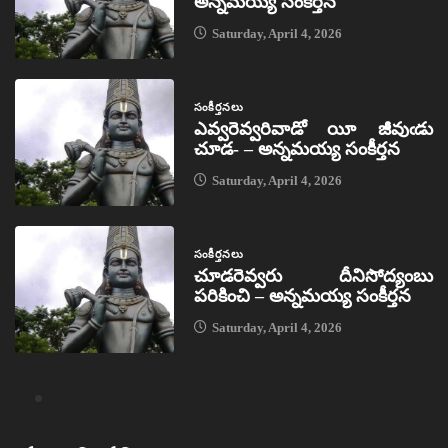
అన్నమయ్య సంకీర్తన
Saturday, April 4, 2026
సంకీర్తనలు
ఎవ్వరెవ్వరివాడో యీ జీవుఁడు
చూడ- – అన్నమయ్య సంకీర్తన
Saturday, April 4, 2026
సంకీర్తనలు
చూడరెవ్వరు దీనిసోద్యంబు
పరికించి – అన్నమయ్య సంకీర్తన
Saturday, April 4, 2026