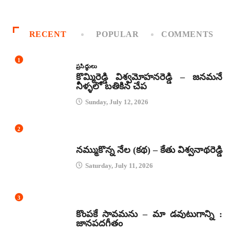
RECENT
POPULAR
COMMENTS
1
ప్రసిద్ధులు
కొమ్మిరెడ్డి విశ్వమోహనరెడ్డి – జనమనే
నీళ్ళలో బతికిన చేప
Sunday, July 12, 2026
2
కథలు
నమ్ముకొన్న నేల (కథ) – కేతు విశ్వనాథరెడ్డి
Saturday, July 11, 2026
3
జానపద గీతాలు
కొంపకే సావమను – మా డవుటుగాన్ని :
జానపదగీతం