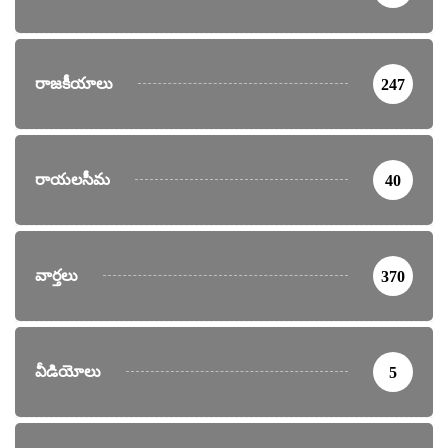
రాజకీయాలు
247
రాయలసీమ
40
వార్తలు
370
వీడియోలు
5