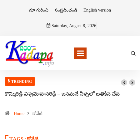
మా గురించి
సంప్రదించండి
English version
Saturday, August 8, 2026
TRENDING
కొమ్మిరెడ్డి విశ్వమోహనరెడ్డి – జనమనే నీళ్ళలో బతికిన చేప
Home
కోవేటి
TAGS :కోవేటి