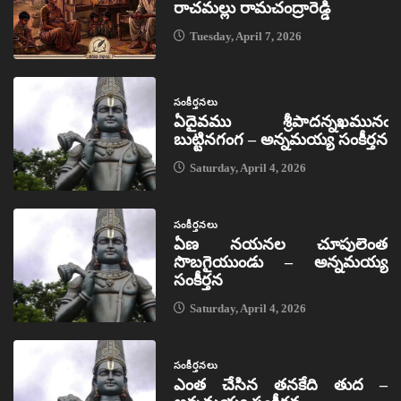
రాచమల్లు రామచంద్రారెడ్డి
Tuesday, April 7, 2026
సంకీర్తనలు
ఏదైవము శ్రీపాదన్నఖమునఁ
బుట్టినగంగ – అన్నమయ్య సంకీర్తన
Saturday, April 4, 2026
సంకీర్తనలు
ఏణ నయనల చూపులెంత
సొబగైయుండు – అన్నమయ్య
సంకీర్తన
Saturday, April 4, 2026
సంకీర్తనలు
ఎంత చేసిన తనకేది తుద –