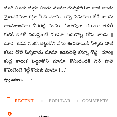
దూరి సూడు దుర్గం సూడు మామా దున్నపోతుల జాడ జూడు
మైలవరమూ కట్టా మీద మామా కన్నె పడుచుల బేరీ జూడు
అంచుఅంచుల చీరగట్టి మామా సింతపూల రయికా తొడిగీ
కులికి కులికీ నడుస్తుంటే మామా పడుసోల్ల గోడు జూడు ||
దూరి|| కడవ సంకనబెట్టుకోని నేను ఊరబాయికి నీళ్ళకు పొతే
కపెల దోలే సిన్నవాడు మామా కడవనెత్తి కన్నూ గొట్టే ||దూరి||
కండ్ల కాటుక పెట్టూకోని మామా కోమిటింటికి నేనే పొతే
కోమిటింటి శెట్టీ కొడుకు మామా […]
పూర్తి వివరాలు ...
RECENT
POPULAR
COMMENTS
1
ప్రసిద్ధులు