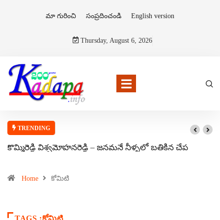
మా గురించి
సంప్రదించండి
English version
Thursday, August 6, 2026
TRENDING
కొమ్మిరెడ్డి విశ్వమోహనరెడ్డి – జనమనే నీళ్ళలో బతికిన చేప
Home
కోమిటి
TAGS :కోమిటి