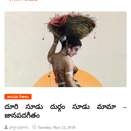
జానపద గీతాలు
దూరి సూడు దుర్గం సూడు మామా –
జానపదగీతం
వార్తా విభాగం
Tuesday, May 22, 2018