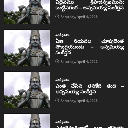
ఏదైవము శ్రీపాదన్నఖమునఁ
బుట్టినగంగ – అన్నమయ్య సంకీర్తన
Saturday, April 4, 2026
సంకీర్తనలు
ఏణ నయనల చూపులెంత
సొబగైయుండు – అన్నమయ్య
సంకీర్తన
Saturday, April 4, 2026
సంకీర్తనలు
ఎంత చేసిన తనకేది తుద –
అన్నమయ్య సంకీర్తన
Saturday, April 4, 2026
సంకీర్తనలు