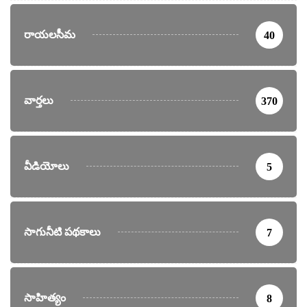
రాయలసీమ
40
వార్తలు
370
వీడియోలు
5
సాగునీటి పథకాలు
7
సాహిత్యం
8