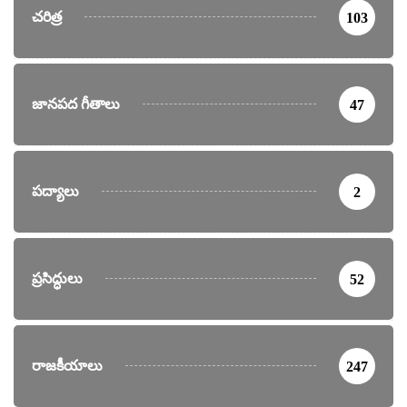
చరిత్ర
103
జానపద గీతాలు
47
పద్యాలు
2
ప్రసిద్ధులు
52
రాజకీయాలు
247