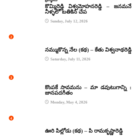
కొమ్మిరెడ్డి విశ్వమోహనరెడ్డి – జనమనే
నీళ్ళలో బతికిన చేప
Sunday, July 12, 2026
2
కథలు
నమ్ముకొన్న నేల (కథ) – కేతు విశ్వనాథరెడ్డి
Saturday, July 11, 2026
3
జానపద గీతాలు
కొంపకే సావమను – మా డవుటుగాన్ని :
జానపదగీతం
Monday, May 4, 2026
4
కథలు
ఊరి పిల్లోడు (కథ) – పి రామకృష్ణారెడ్డి