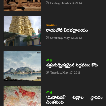
Friday, October 3, 2014
ఆలయాలు
రాయచోటి వీరభద్రాలయం
Saturday, May 12, 2012
చరిత్ర
శత్రుదుర్భేద్యమైన సిద్ధవటం కోట
Tuesday, May 17, 2011
చరిత్ర
‘మిసోలిథిక్‌’ చిత్రాల స్థావరం
చింతకుంట