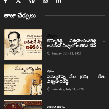
తాజా చేర్పులు
ప్రసిద్ధులు
కొమ్మిరెడ్డి విశ్వమోహనరెడ్డి –
జనమనే నీళ్ళలో బతికిన చేప
Sunday, July 12, 2026
కథలు
నమ్ముకొన్న నేల (కథ) – కేతు
విశ్వనాథరెడ్డి
Saturday, July 11, 2026
జానపద గీతాలు