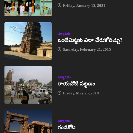
Friday, January 15, 2021
పర్యాటకం
ఒంటిమిట్టకు ఎలా చేరుకోవచ్చు?
Saturday, February 21, 2015
పర్యాటకం
రాయచోటి పట్టణం
Friday, May 25, 2018
పర్యాటకం
గండికోట