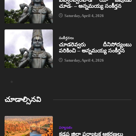
ఎవ్వరెవ్వరివాడో యీ జీవుఁడు
చూడ- – అన్నమయ్య సంకీర్తన
Saturday, April 4, 2026
సంకీర్తనలు
చూడరెవ్వరు దీనిసోద్యంబు
పరికించి – అన్నమయ్య సంకీర్తన
Saturday, April 4, 2026
చూడాల్సినవి
పర్యాటకం
కడప జిల్లా పర్యాటక ఆకర్షణలు