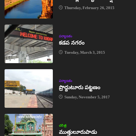
Thursday, February 26, 2015
పర్యాటకం
కడప నగరం
Tuesday, March 3, 2015
పర్యాటకం
ప్రొద్దుటూరు పట్టణం
Sunday, November 5, 2017
చరిత్ర
ముత్తులూరుపాడు