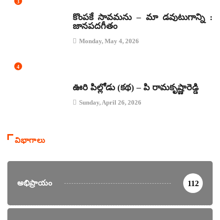
3
జానపద గీతాలు
కొంపకే సావమను – మా డవుటుగాన్ని :
జానపదగీతం
Monday, May 4, 2026
4
కథలు
ఊరి పిల్లోడు (కథ) – పి రామకృష్ణారెడ్డి
Sunday, April 26, 2026
విభాగాలు
అభిప్రాయం
112