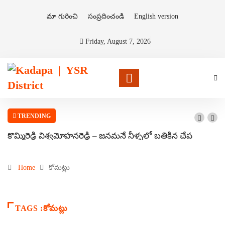
మా గురించి
సంప్రదించండి
English version
Friday, August 7, 2026
TRENDING
కొమ్మిరెడ్డి విశ్వమోహనరెడ్డి – జనమనే నీళ్ళలో బతికిన చేప
Home
కోమట్లు
TAGS :కోమట్లు