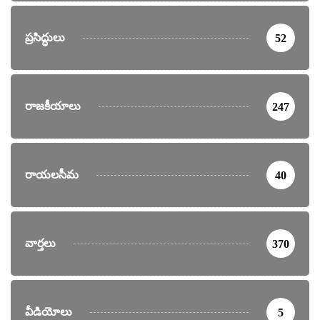
ప్రసిద్ధులు
52
రాజకీయాలు
247
రాయలసీమ
40
వార్తలు
370
వీడియోలు
5