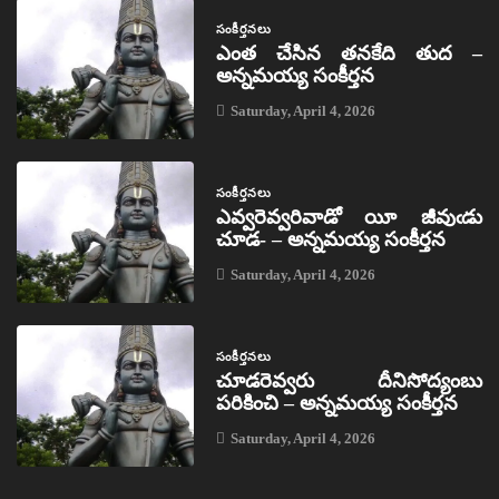
సంకీర్తనలు
ఎంత చేసిన తనకేది తుద –
అన్నమయ్య సంకీర్తన
Saturday, April 4, 2026
సంకీర్తనలు
ఎవ్వరెవ్వరివాడో యీ జీవుఁడు
చూడ- – అన్నమయ్య సంకీర్తన
Saturday, April 4, 2026
సంకీర్తనలు
చూడరెవ్వరు దీనిసోద్యంబు
పరికించి – అన్నమయ్య సంకీర్తన
Saturday, April 4, 2026