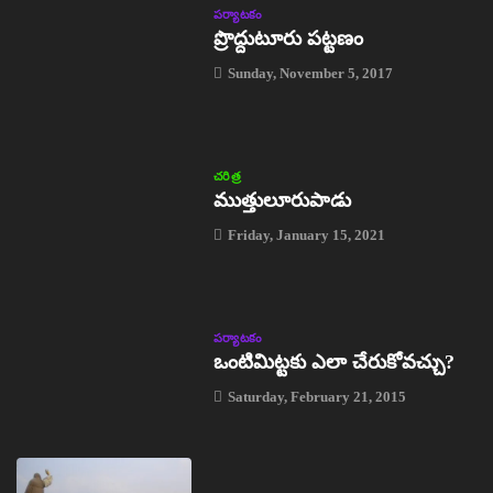
పర్యాటకం
ప్రొద్దుటూరు పట్టణం
Sunday, November 5, 2017
చరిత్ర
ముత్తులూరుపాడు
Friday, January 15, 2021
పర్యాటకం
ఒంటిమిట్టకు ఎలా చేరుకోవచ్చు?
Saturday, February 21, 2015