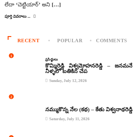
లేదా ‘చెట్టియార్’ అని […]
పూర్తి వివరాలు ...
RECENT
POPULAR
COMMENTS
1
ప్రసిద్ధులు
కొమ్మిరెడ్డి విశ్వమోహనరెడ్డి – జనమనే
నీళ్ళలో బతికిన చేప
Sunday, July 12, 2026
2
కథలు
నమ్ముకొన్న నేల (కథ) – కేతు విశ్వనాథరెడ్డి
Saturday, July 11, 2026