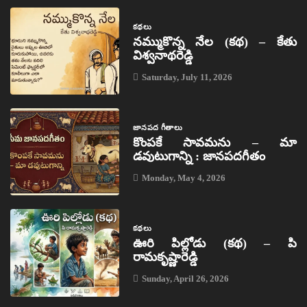
కథలు
నమ్ముకొన్న నేల (కథ) – కేతు
విశ్వనాథరెడ్డి
Saturday, July 11, 2026
జానపద గీతాలు
కొంపకే సావమను – మా
డవుటుగాన్ని : జానపదగీతం
Monday, May 4, 2026
కథలు
ఊరి పిల్లోడు (కథ) – పి
రామకృష్ణారెడ్డి
Sunday, April 26, 2026