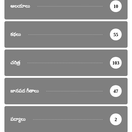
ఆలయాలు
10
కథలు
55
చరిత్ర
103
జానపద గీతాలు
47
పద్యాలు
2