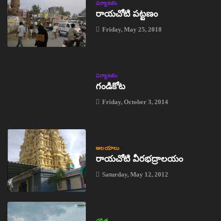
పర్యాటకం
రాయచోటి పట్టణం
Friday, May 25, 2018
పర్యాటకం
గండికోట
Friday, October 3, 2014
ఆలయాలు
రాయచోటి వీరభద్రాలయం
Saturday, May 12, 2012
చరిత్ర