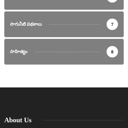
సాగునీటి పథకాలు
7
సాహిత్యం
8
About Us