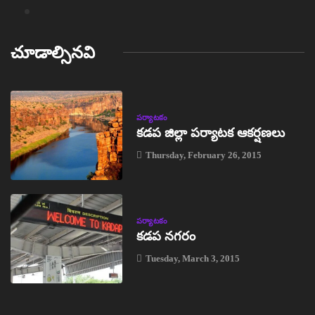
చూడాల్సినవి
పర్యాటకం
కడప జిల్లా పర్యాటక ఆకర్షణలు
Thursday, February 26, 2015
పర్యాటకం
కడప నగరం
Tuesday, March 3, 2015