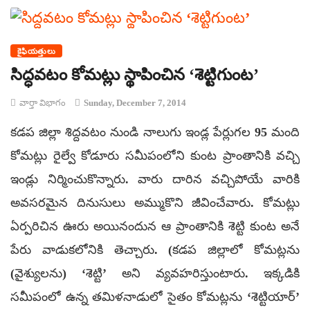
కైఫియత్తులు
సిద్ధవటం కోమట్లు స్థాపించిన ‘శెట్టిగుంట’
వార్తా విభాగం
Sunday, December 7, 2014
కడప జిల్లా శిద్దవటం నుండి నాలుగు ఇండ్ల పేర్లుగల 95 మంది
కోమట్లు రైల్వే కోడూరు సమీపంలోని కుంట ప్రాంతానికి వచ్చి
ఇండ్లు నిర్మించుకొన్నారు. వారు దారిన వచ్చిపోయే వారికి
అవసరమైన దినుసులు అమ్ముకొని జీవించేవారు. కోమట్లు
ఏర్పరిచిన ఊరు అయినందున ఆ ప్రాంతానికి శెట్టి కుంట అనే
పేరు వాడుకలోనికి తెచ్చారు. (కడప జిల్లాలో కోమట్లను
(వైశ్యులను) ‘శెట్టి’ అని వ్యవహరిస్తుంటారు. ఇక్కడికి
సమీపంలో ఉన్న తమిళనాడులో సైతం కోమట్లను ‘శెట్టియార్’