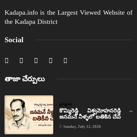
Kadapa.info is the Largest Viewed Website of
the Kadapa District
Social
తాజా చేర్పులు
ప్రసిద్ధులు
కొమ్మిరెడ్డి విశ్వమోహనరెడ్డి –
జనమనే నీళ్ళలో బతికిన చేప
Sunday, July 12, 2026