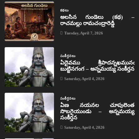
కథలు
అలసిన గుండెలు (కథ) –
రాచమల్లు రామచంద్రారెడ్డి
Tuesday, April 7, 2026
సంకీర్తనలు
ఏదైవము శ్రీపాదన్నఖమునఁ
బుట్టినగంగ – అన్నమయ్య సంకీర్తన
Saturday, April 4, 2026
సంకీర్తనలు
ఏణ నయనల చూపులెంత
సొబగైయుండు – అన్నమయ్య
సంకీర్తన
Saturday, April 4, 2026