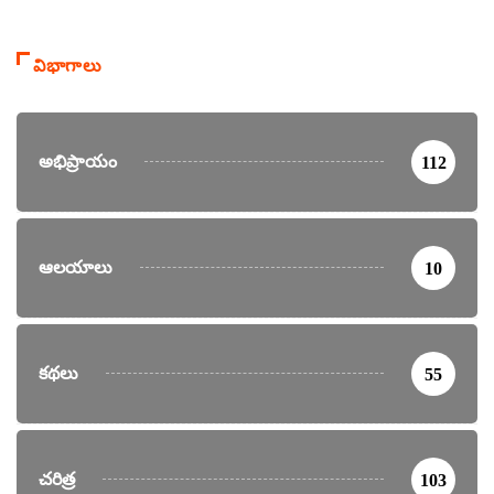
విభాగాలు
అభిప్రాయం
112
ఆలయాలు
10
కథలు
55
చరిత్ర
103