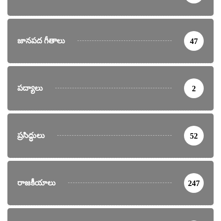
జానపద గీతాలు
47
పద్యాలు
2
ప్రసిద్ధులు
52
రాజకీయాలు
247