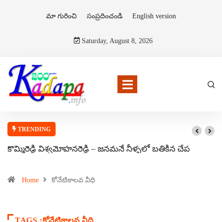
మా గురించి
సంప్రదించండి
English version
Saturday, August 8, 2026
TRENDING
కొమ్మిరెడ్డి విశ్వమోహనరెడ్డి – జనమనే నీళ్ళలో బతికిన చేప
Home
కోనేటికాలవ వీధి
TAGS :కోనేటికాలవ వీధి