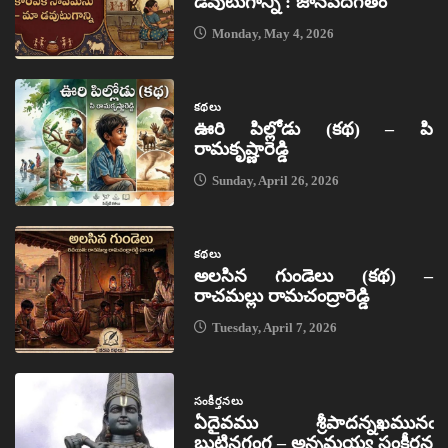
డవుటుగాన్ని : జానపదగీతం
Monday, May 4, 2026
కథలు
ఊరి పిల్లోడు (కథ) – పి
రామకృష్ణారెడ్డి
Sunday, April 26, 2026
కథలు
అలసిన గుండెలు (కథ) –
రాచమల్లు రామచంద్రారెడ్డి
Tuesday, April 7, 2026
సంకీర్తనలు
ఏదైవము శ్రీపాదన్నఖమునఁ
బుట్టినగంగ – అన్నమయ్య సంకీర్తన