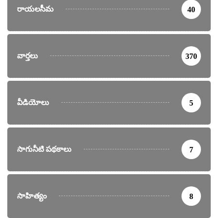
రాయలసీమ
40
వార్తలు
370
వీడియోలు
5
సాగునీటి పథకాలు
7
సాహిత్యం
8