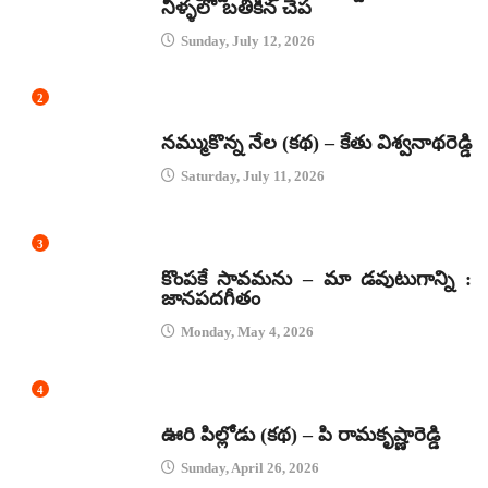
నీళ్ళలో బతికిన చేప
Sunday, July 12, 2026
2
కథలు
నమ్ముకొన్న నేల (కథ) – కేతు విశ్వనాథరెడ్డి
Saturday, July 11, 2026
3
జానపద గీతాలు
కొంపకే సావమను – మా డవుటుగాన్ని :
జానపదగీతం
Monday, May 4, 2026
4
కథలు
ఊరి పిల్లోడు (కథ) – పి రామకృష్ణారెడ్డి
Sunday, April 26, 2026