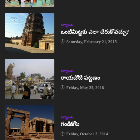
పర్యాటకం
ఒంటిమిట్టకు ఎలా చేరుకోవచ్చు?
Saturday, February 21, 2015
పర్యాటకం
రాయచోటి పట్టణం
Friday, May 25, 2018
పర్యాటకం
గండికోట
Friday, October 3, 2014