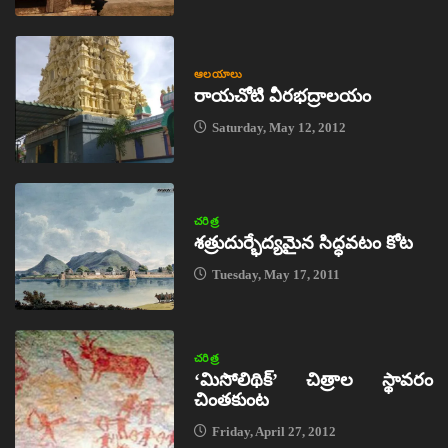
ఆలయాలు
రాయచోటి వీరభద్రాలయం
Saturday, May 12, 2012
చరిత్ర
శత్రుదుర్భేద్యమైన సిద్ధవటం కోట
Tuesday, May 17, 2011
చరిత్ర
‘మిసోలిథిక్‌’ చిత్రాల స్థావరం
చింతకుంట
Friday, April 27, 2012