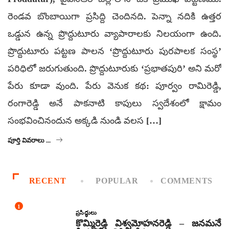
రెండవ బొంబాయిగా ప్రసిద్ది చెందినది. పెన్నా నదికి ఉత్తర
ఒడ్డున ఉన్న ప్రొద్దుటూరు వ్యాపారాలకు నిలయంగా ఉంది.
ప్రొద్దుటూరు పట్టణ పాలన ‘ప్రొద్దుటూరు పురపాలక సంస్థ’
పరిధిలో జరుగుతుంది. ప్రొద్దుటూరుకు ‘ప్రభాతపురి’ అని మరో
పేరు కూడా వుంది. పేరు వెనుక కథ: పూర్వం రామిరెడ్డి,
రంగారెడ్డి అనే పాకనాటి కాపులు స్వదేశంలో క్షామం
సంభవించినందున అక్కడి నుండి వలస […]
పూర్తి వివరాలు ...
RECENT
POPULAR
COMMENTS
1
ప్రసిద్ధులు
కొమ్మిరెడ్డి విశ్వమోహనరెడ్డి – జనమనే