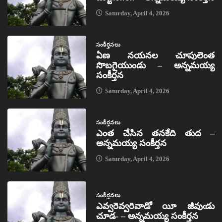
Saturday, April 4, 2026
సంకీర్తనలు
ఏణ నయనల చూపులెంత
సొబగైయుండు – అన్నమయ్య
సంకీర్తన
Saturday, April 4, 2026
సంకీర్తనలు
ఎంత చేసిన తనకేది తుద –
అన్నమయ్య సంకీర్తన
Saturday, April 4, 2026
సంకీర్తనలు
ఎవ్వరెవ్వరివాడో యీ జీవుఁడు
చూడ- – అన్నమయ్య సంకీర్తన