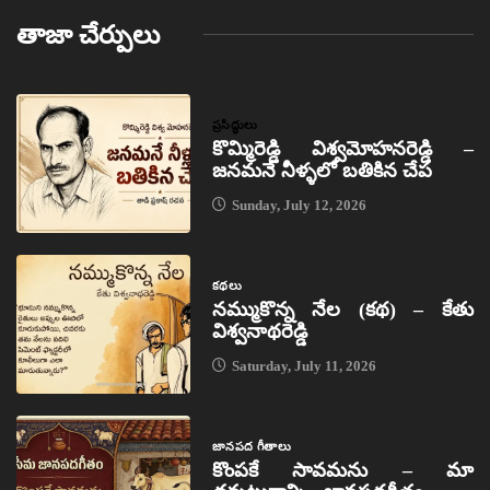
తాజా చేర్పులు
ప్రసిద్ధులు
కొమ్మిరెడ్డి విశ్వమోహనరెడ్డి –
జనమనే నీళ్ళలో బతికిన చేప
Sunday, July 12, 2026
కథలు
నమ్ముకొన్న నేల (కథ) – కేతు
విశ్వనాథరెడ్డి
Saturday, July 11, 2026
జానపద గీతాలు
కొంపకే సావమను – మా