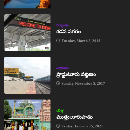
పర్యాటకం
కడప నగరం
Tuesday, March 3, 2015
పర్యాటకం
ప్రొద్దుటూరు పట్టణం
Sunday, November 5, 2017
చరిత్ర
ముత్తులూరుపాడు
Friday, January 15, 2021