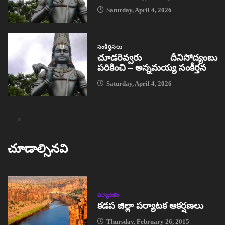
Saturday, April 4, 2026
సంకీర్తనలు
చూడరెవ్వరు దీనిసోద్యంబు
పరికించి – అన్నమయ్య సంకీర్తన
Saturday, April 4, 2026
చూడాల్సినవి
పర్యాటకం
కడప జిల్లా పర్యాటక ఆకర్షణలు
Thursday, February 26, 2015