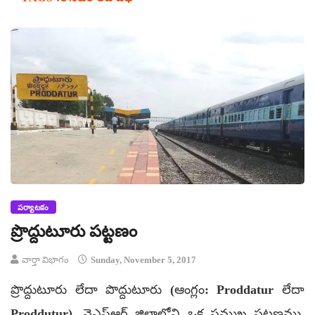
పర్యాటకం
ప్రొద్దుటూరు పట్టణం
వార్తా విభాగం
Sunday, November 5, 2017
ప్రొద్దుటూరు లేదా పొద్దుటూరు (ఆంగ్లం: Proddatur లేదా
Proddutur), వైఎస్ఆర్ జిల్లాలోని ఒక ప్రముఖ పట్టణము.