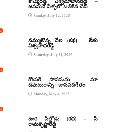
కొమ్మిరెడ్డి విశ్వమోహనరెడ్డి –
జనమనే నీళ్ళలో బతికిన చేప
Sunday, July 12, 2026
2
కథలు
నమ్ముకొన్న నేల (కథ) – కేతు
విశ్వనాథరెడ్డి
Saturday, July 11, 2026
3
జానపద గీతాలు
కొంపకే సావమను – మా
డవుటుగాన్ని : జానపదగీతం
Monday, May 4, 2026
4
కథలు
ఊరి పిల్లోడు (కథ) – పి
రామకృష్ణారెడ్డి