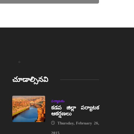
చూడాల్సినవి
పర్యాటకం
కడప జిల్లా పర్యాటక
ఆకర్షణలు
Thursday, February 26,
2015