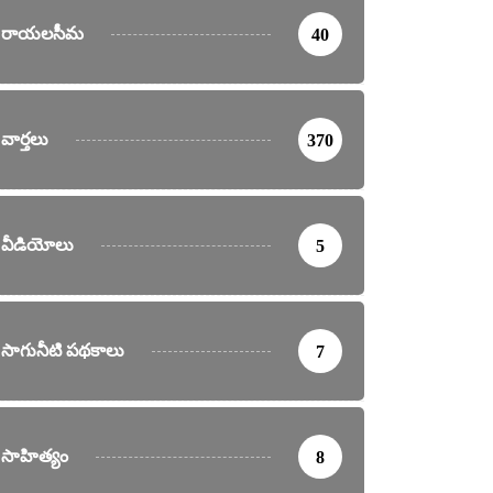
రాయలసీమ
40
వార్తలు
370
వీడియోలు
5
సాగునీటి పథకాలు
7
సాహిత్యం
8