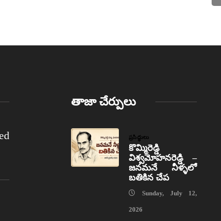
తాజా చేర్పులు
ed
ప్రసిద్ధులు
కొమ్మిరెడ్డి
విశ్వమోహనరెడ్డి –
జనమనే నీళ్ళలో
బతికిన చేప
Sunday, July 12,
2026