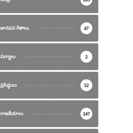
జానపద గీతాలు
47
పద్యాలు
2
ప్రసిద్ధులు
52
రాజకీయాలు
247