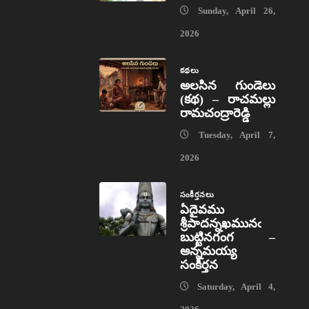
Sunday, April 26,
2026
కథలు
అలసిన గుండెలు
(కథ) – రాచమల్లు
రామచంద్రారెడ్డి
Tuesday, April 7,
2026
సంకీర్తనలు
ఏదైవము
శ్రీపాదన్నఖమునఁ
బుట్టినగంగ –
అన్నమయ్య
సంకీర్తన
Saturday, April 4,