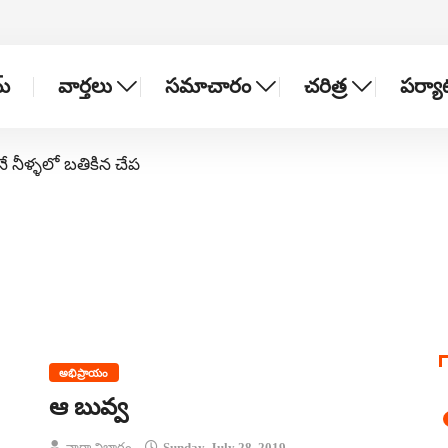
్
వార్తలు
సమాచారం
చరిత్ర
పర్య
నే నీళ్ళలో బతికిన చేప
అభిప్రాయం
ఆ బువ్వ
వార్తా విభాగం
Sunday, July 28, 2019