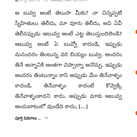
ఆ బువ్వ అంటే తెలుసా మీకు? నా చిన్నప్పటి
స్నేహితులు తెలీదు, మా వూరు తెలీదు, అవి ఏవీ
తెలీనప్పుడు ఆబువ్వ అంటే ఎట్ట తెలుస్తుందిలెండి?
ఆబువ్వ అంటే ఏ బువ్వో కాదండి, ఇప్పుడు
మనందరం తింటున్న వరి బియ్యం బువ్వ. అందరం
తినే అన్నానికి అంతగా చెప్పాల్నా అనొచ్చు. ఇప్పుడు
అందరం తింటున్నాం కాని అప్పుడు మేం తినేవాళ్ళం
కాదండి. తినేవాళ్ళం కాదంటే కొవ్వెక్కి
తినేవాళ్ళంకాదని కాదు. అప్పుడు మాకు ఆబువ్వ
అందుబాటులో వుండేది కాదు, […]
పూర్తి వివరాలు ...