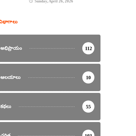
Sunday, April 26, 2026
విభాగాలు
అభిప్రాయం
112
ఆలయాలు
10
కథలు
55
చరిత్ర
103