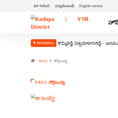
మా గురించి
సంప్రదించండి
English version
హోమ
కొమ్మిరెడ్డి విశ్వమోహనరెడ్డి – జనమ
TRENDING
Home
కొర్రబువ్వ
TAGS :కొర్రబువ్వ