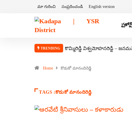
మా గురించి
సంప్రదించండి
English version
హోమ
కొమ్మిరెడ్డి విశ్వమోహనరెడ్డి – జనమ
TRENDING
Home
కొడుకో మానందిరెడ్డి
TAGS :కొడుకో మానందిరెడ్డి