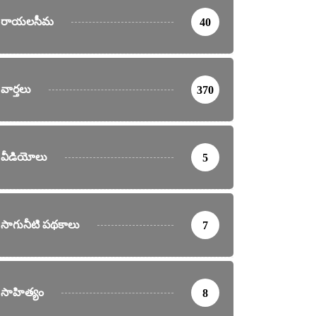
రాయలసీమ
40
వార్తలు
370
వీడియోలు
5
సాగునీటి పథకాలు
7
సాహిత్యం
8