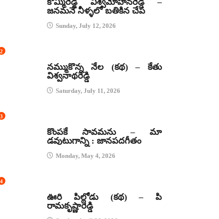
కొమ్మిరెడ్డి విశ్వమోహనరెడ్డి –
జనమనే నీళ్ళలో బతికిన చేప
Sunday, July 12, 2026
2
కథలు
నమ్ముకొన్న నేల (కథ) – కేతు
విశ్వనాథరెడ్డి
Saturday, July 11, 2026
3
జానపద గీతాలు
కొంపకే సావమను – మా
డవుటుగాన్ని : జానపదగీతం
Monday, May 4, 2026
4
కథలు
ఊరి పిల్లోడు (కథ) – పి
రామకృష్ణారెడ్డి