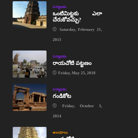
పర్యాటకం
ఒంటిమిట్టకు ఎలా
చేరుకోవచ్చు?
Saturday, February 21,
2015
పర్యాటకం
రాయచోటి పట్టణం
Friday, May 25, 2018
పర్యాటకం
గండికోట
Friday, October 3,
2014
ఆలయాలు