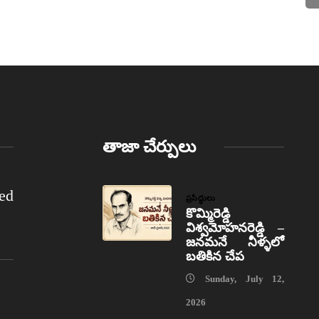
తాజా చేర్పులు
ed
ప్రసిద్ధులు
కొమ్మిరెడ్డి
విశ్వమోహనరెడ్డి –
జనమనే నీళ్ళలో
బతికిన చేప
Sunday, July 12,
2026