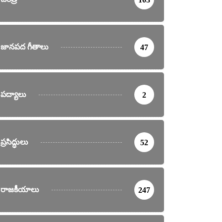
జానపద గీతాలు
47
పద్యాలు
2
ప్రసిద్ధులు
52
రాజకీయాలు
247