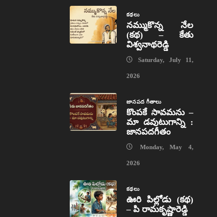
కథలు
నమ్ముకొన్న నేల
(కథ) – కేతు
విశ్వనాథరెడ్డి
Saturday, July 11,
2026
జానపద గీతాలు
కొంపకే సావమను –
మా డవుటుగాన్ని :
జానపదగీతం
Monday, May 4,
2026
కథలు
ఊరి పిల్లోడు (కథ)
– పి రామకృష్ణారెడ్డి