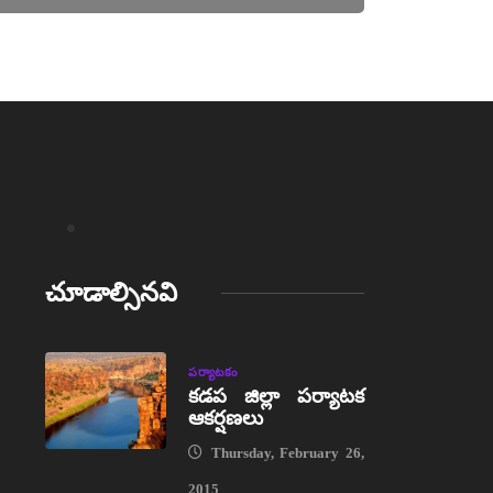
చూడాల్సినవి
పర్యాటకం
కడప జిల్లా పర్యాటక
ఆకర్షణలు
Thursday, February 26,
2015