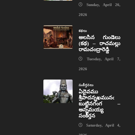
Sunday, April 26,
2026
కథలు
అలసిన గుండెలు
(కథ) – రాచమల్లు
రామచంద్రారెడ్డి
Tuesday, April 7,
2026
సంకీర్తనలు
ఏదైవము
శ్రీపాదన్నఖమునఁ
బుట్టినగంగ –
అన్నమయ్య
సంకీర్తన
Saturday, April 4,