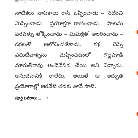
నాటికలు నాటకాలు రాసి ఒప్పించాడు – నటించి
మెప్పించాడు – ప్రయోక్తగా రాణించాడు – పాటను
పరవళ్ళు తోక్కించాడు – మిమిక్రీతో అలరించాడు –
కథలతో ఆలోచింపజేశాడు. కథ చెప్పి
ఎదుటివాళ్ళను మెప్పించడంలో గొల్లపూడి
మారుతీరావు అందెవేసిన చేయి అని విన్నాను.
అనుభవానికి రాలేదు. అయితే ఆ అద్భుత
ప్రయోగాల్లో ఆరవేటి తనకు తానే సాటి.
పూర్తి వివరాలు ...