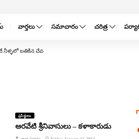
్
వార్తలు
సమాచారం
చరిత్ర
పర్య
నే నీళ్ళలో బతికిన చేప
ప్రసిద్ధులు
ఆరవేటి శ్రీనివాసులు – కళాకారుడు
వార్తా విభాగం
Friday, January 17, 2014