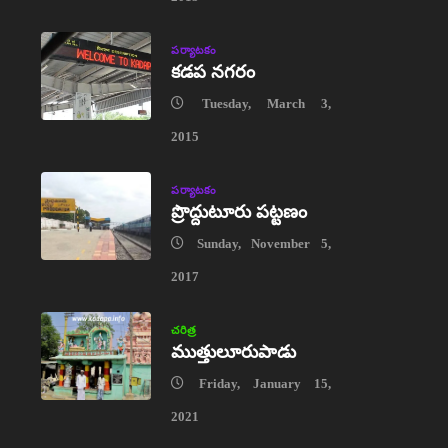
పర్యాటకం
కడప నగరం
Tuesday, March 3,
2015
పర్యాటకం
ప్రొద్దుటూరు పట్టణం
Sunday, November 5,
2017
చరిత్ర
ముత్తులూరుపాడు
Friday, January 15,
2021