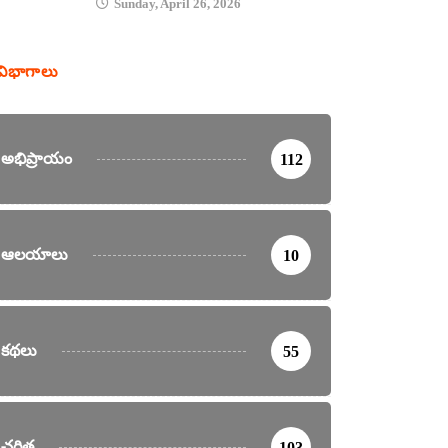
Sunday, April 26, 2026
విభాగాలు
అభిప్రాయం
112
ఆలయాలు
10
కథలు
55
చరిత్ర
103