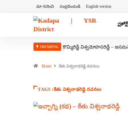
మా గురించి
సంప్రదించండి
English version
హోమ
కొమ్మిరెడ్డి విశ్వమోహనరెడ్డి – జనమ
TRENDING
Home
కేతు విశ్వనాథరెడ్డి రచనలు
TAGS :కేతు విశ్వనాథరెడ్డి రచనలు