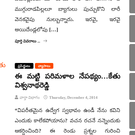
ముగ్గురాడపిల్లలూ బ్యాగులు పుచ్చుకొని లారీ
వెనకవైపు నుల్బున్నారు. ఇరవై, ఇరవై
అయిదేండ్లలోపు […]
పూర్తి వివరాలు ...
ప్రసిద్ధులు
వ్యాసాలు
ఈ మట్టి పరిమళాల నేపథ్యం…కేతు
విశ్వనాథరెడ్డి
వార్తా విభాగం
Thursday, December 4, 2014
“విపరీతమైన ఉద్వేగ స్వభావం ఉండీ నేను కవిని
ఎందుకు కాలేకపోయాను? వచన రచనే నన్నెందుకు
ఆకర్షించింది? ఈ రెండు ప్రశ్నల గురించి