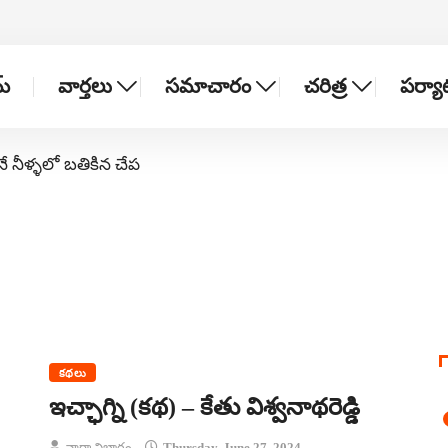
్
వార్తలు
సమాచారం
చరిత్ర
పర్య
నే నీళ్ళలో బతికిన చేప
కథలు
ఇచ్ఛాగ్ని (కథ) – కేతు విశ్వనాథరెడ్డి
వార్తా విభాగం
Thursday, June 27, 2024