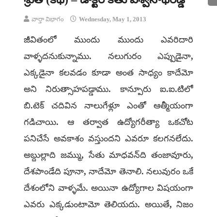
వార్తా విభాగం
Wednesday, May 1, 2013
జీవితంలో ముందు ముందు ఎవరిదారి
వాళ్ళదనుకున్నాము. నలుగురం ఎప్పుడైనా,
ఎక్కడైనా కలవడం కూడా అంత సాధ్యం కాదేమో
అని నిరుత్సాహపడ్డాము. కాన్పూరు ఐ.ఐ.టిలో
బి.టెక్ చదివిన నాలుగేళ్లూ ఎంతో ఆత్మీయంగా
గడిచాయి. ఆ తర్వాత ఉద్యోగరీత్యా ఒకచోట
పనిచేసే అవకాశం వస్తుందని ఎవరూ కలగనలేదు.
అబ్దుల్లాది జమ్ము, సేతు మాధవన్‌ది తంజావూరు,
దేశపాండేది పూనా, నాదేమో తెనాలి. నలువురం ఒకే
దేశంలోని వాళ్ళమే. అయినా ఉద్యోగాల విషయంగా
ఎవరు ఎక్కడుంటామో తెలియదు. అయితే, నిజం