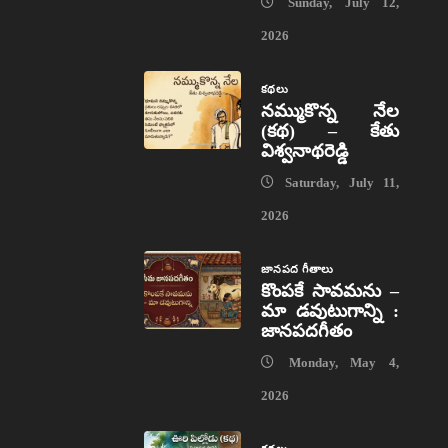
Sunday, July 12,
2026
కథలు
నమ్ముకొన్న నేల
(కథ) – కేతు
విశ్వనాథరెడ్డి
Saturday, July 11,
2026
జానపద గీతాలు
కొంపకే సావమను –
మా డవుటుగాన్ని :
జానపదగీతం
Monday, May 4,
2026