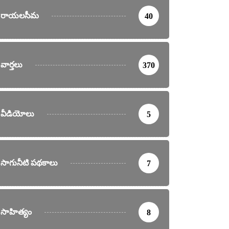
రాయలసీమ
40
వార్తలు
370
వీడియోలు
5
సాగునీటి పథకాలు
7
సాహిత్యం
8