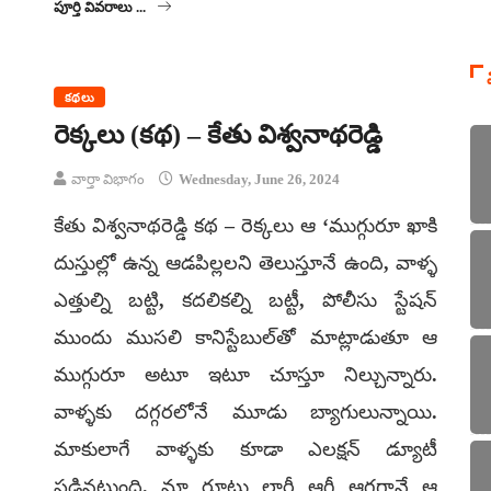
పూర్తి వివరాలు ...
కథలు
రెక్కలు (కథ) – కేతు విశ్వనాథరెడ్డి
వార్తా విభాగం
Wednesday, June 26, 2024
కేతు విశ్వనాథరెడ్డి కథ – రెక్కలు ఆ ‘ముగ్గురూ ఖాకి
దుస్తుల్లో ఉన్న ఆడపిల్లలని తెలుస్తూనే ఉంది, వాళ్ళ
ఎత్తుల్ని బట్టి, కదలికల్ని బట్టీ, పోలీసు స్టేషన్‌
ముందు ముసలి కానిస్టేబుల్‌తో మాట్లాడుతూ ఆ
ముగ్గురూ అటూ ఇటూ చూస్తూ నిల్చున్నారు.
వాళ్ళకు దగ్గరలోనే మూడు బ్యాగులున్నాయి.
మాకులాగే వాళ్ళకు కూడా ఎలక్షన్‌ డ్యూటీ
పడినట్లుంది. మా రూటు లారీ ఆగీ ఆగగానే ఆ