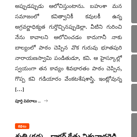
అప్పుడప్పుడు ఆలోచిస్తుంటాను. బహుశా మన
సమాజంలో కవిత్వానికీ కవులకీ ఉన్న
అగ్రవర్ణాధిక్యత గుర్తొచ్చినప్పుడెల్లా. వీటిని గురించి
నేను కావాలని ఆలోచించడం కాదుగానీ నాకు
బాల్యంలో పాఠం చెప్పిన వొక గురువు భూతపురి
నారాయణస్వామి పండితుడూ, కవి. ఆ హైస్కూల్లో
స్వయంగా తన కావ్యం శివభారతం పాఠం చెప్పిన,
గొప్ప కవి గడియారం వేంకటశేషశాస్త్రి. ఇంట్లోవున్న
[…]
పూర్తి వివరాలు ...
కథలు
శ్రుతి (కథ) – డాక్టర్ కేతు విశ్వనాథరెడ్డి