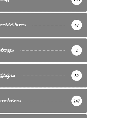
జానపద గీతాలు
47
పద్యాలు
2
ప్రసిద్ధులు
52
రాజకీయాలు
247