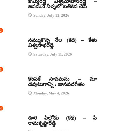
కొమ్మిరెడ్డి విశ్వమోహనరెడ్డి –
జనమనే నీళ్ళలో బతికిన చేప
Sunday, July 12, 2026
2
కథలు
నమ్ముకొన్న నేల (కథ) – కేతు
విశ్వనాథరెడ్డి
Saturday, July 11, 2026
3
జానపద గీతాలు
కొంపకే సావమను – మా
డవుటుగాన్ని : జానపదగీతం
Monday, May 4, 2026
4
కథలు
ఊరి పిల్లోడు (కథ) – పి
రామకృష్ణారెడ్డి