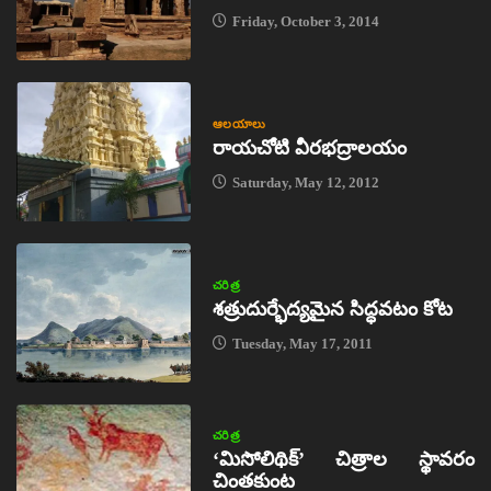
Friday, October 3, 2014
ఆలయాలు
రాయచోటి వీరభద్రాలయం
Saturday, May 12, 2012
చరిత్ర
శత్రుదుర్భేద్యమైన సిద్ధవటం కోట
Tuesday, May 17, 2011
చరిత్ర
‘మిసోలిథిక్‌’ చిత్రాల స్థావరం
చింతకుంట