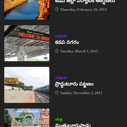
కడప జిల్లా పర్యాటక ఆకర్షణలు
Thursday, February 26, 2015
పర్యాటకం
కడప నగరం
Tuesday, March 3, 2015
పర్యాటకం
ప్రొద్దుటూరు పట్టణం
Sunday, November 5, 2017
చరిత్ర
ముత్తులూరుపాడు