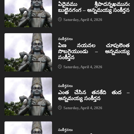
ఏదైవము శ్రీపాదన్నఖమునఁ
బుట్టినగంగ – అన్నమయ్య సంకీర్తన
Saturday, April 4, 2026
సంకీర్తనలు
ఏణ నయనల చూపులెంత
సొబగైయుండు – అన్నమయ్య
సంకీర్తన
Saturday, April 4, 2026
సంకీర్తనలు
ఎంత చేసిన తనకేది తుద –
అన్నమయ్య సంకీర్తన
Saturday, April 4, 2026
సంకీర్తనలు