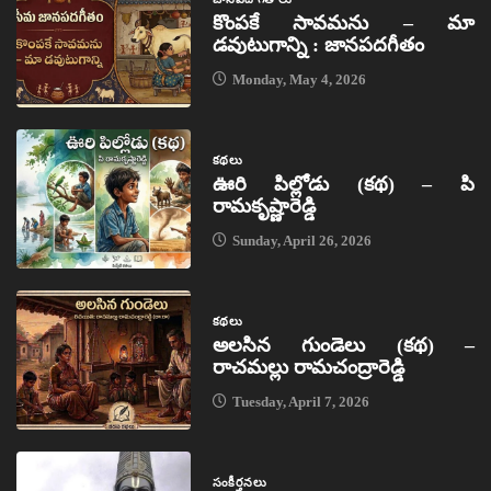
కొంపకే సావమను – మా
డవుటుగాన్ని : జానపదగీతం
Monday, May 4, 2026
కథలు
ఊరి పిల్లోడు (కథ) – పి
రామకృష్ణారెడ్డి
Sunday, April 26, 2026
కథలు
అలసిన గుండెలు (కథ) –
రాచమల్లు రామచంద్రారెడ్డి
Tuesday, April 7, 2026
సంకీర్తనలు