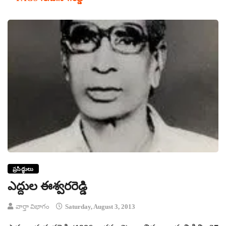
ప్రసిద్ధులు
ఎద్దుల ఈశ్వరరెడ్డి
వార్తా విభాగం
Saturday, August 3, 2013