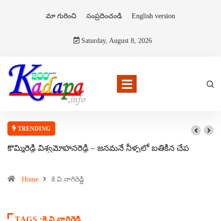
మా గురించి
సంప్రదించండి
English version
Saturday, August 8, 2026
TRENDING
కొమ్మిరెడ్డి విశ్వమోహనరెడ్డి – జనమనే నీళ్ళలో బతికిన చేప
Home
కె.వి.నాగిరెడ్డి
TAGS :కె.వి.నాగిరెడ్డి