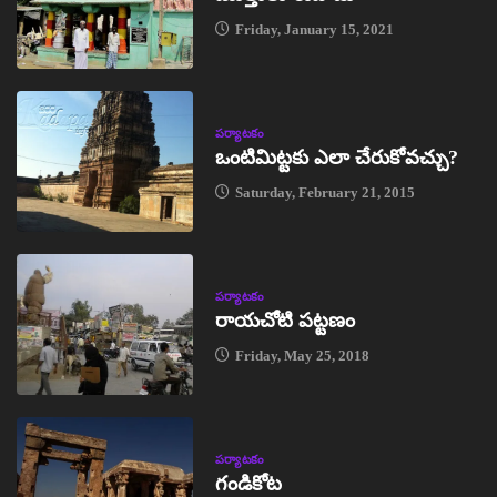
Friday, January 15, 2021
పర్యాటకం
ఒంటిమిట్టకు ఎలా చేరుకోవచ్చు?
Saturday, February 21, 2015
పర్యాటకం
రాయచోటి పట్టణం
Friday, May 25, 2018
పర్యాటకం
గండికోట