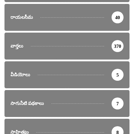
రాయలసీమ
40
వార్తలు
370
వీడియోలు
5
సాగునీటి పథకాలు
7
సాహిత్యం
8