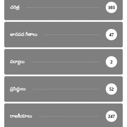
చరిత్ర
103
జానపద గీతాలు
47
పద్యాలు
2
ప్రసిద్ధులు
52
రాజకీయాలు
247