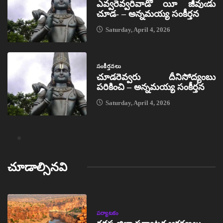
ఎవ్వరెవ్వరివాడో యీ జీవుఁడు
చూడ- – అన్నమయ్య సంకీర్తన
Saturday, April 4, 2026
సంకీర్తనలు
చూడరెవ్వరు దీనిసోద్యంబు
పరికించి – అన్నమయ్య సంకీర్తన
Saturday, April 4, 2026
చూడాల్సినవి
పర్యాటకం