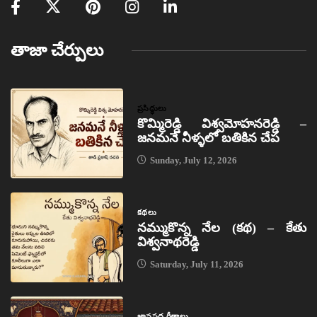
తాజా చేర్పులు
ప్రసిద్ధులు
కొమ్మిరెడ్డి విశ్వమోహనరెడ్డి –
జనమనే నీళ్ళలో బతికిన చేప
Sunday, July 12, 2026
కథలు
నమ్ముకొన్న నేల (కథ) – కేతు
విశ్వనాథరెడ్డి
Saturday, July 11, 2026
జానపద గీతాలు