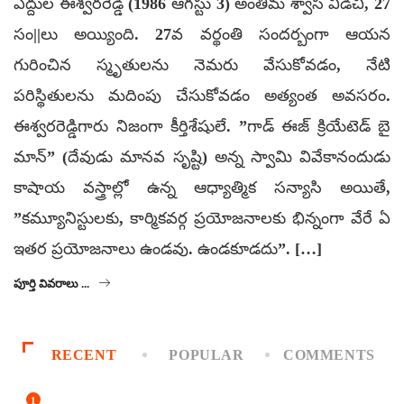
ఎద్దుల ఈశ్వరరెడ్డి (1986 ఆగస్టు 3) అంతిమ శ్వాస విడిచి, 27
సం||లు అయ్యింది. 27వ వర్థంతి సందర్బంగా ఆయన
గురించిన స్మృతులను నెమరు వేసుకోవడం, నేటి
పరిస్థితులను మదింపు చేసుకోవడం అత్యంత అవసరం.
ఈశ్వరరెడ్డిగారు నిజంగా కీర్తిశేషులే. ”గాడ్‌ ఈజ్‌ క్రియేటెడ్‌ బై
మాన్‌” (దేవుడు మానవ సృష్టి) అన్న స్వామి వివేకానందుడు
కాషాయ వస్త్రాల్లో ఉన్న ఆధ్యాత్మిక సన్యాసి అయితే,
”కమ్యూనిస్టులకు, కార్మికవర్గ ప్రయోజనాలకు భిన్నంగా వేరే ఏ
ఇతర ప్రయోజనాలు ఉండవు. ఉండకూడదు”. […]
పూర్తి వివరాలు ...
RECENT
POPULAR
COMMENTS
1