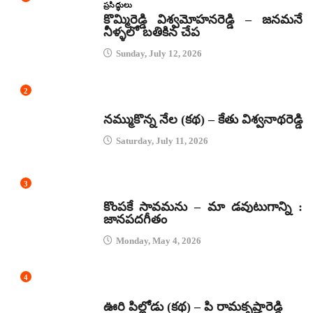
ప్రసిద్ధులు
కొమ్మిరెడ్డి విశ్వమోహనరెడ్డి – జనమనే
నీళ్ళలో బతికిన చేప
Sunday, July 12, 2026
2
కథలు
నమ్ముకొన్న నేల (కథ) – కేతు విశ్వనాథరెడ్డి
Saturday, July 11, 2026
3
జానపద గీతాలు
కొంపకే సావమను – మా డవుటుగాన్ని :
జానపదగీతం
Monday, May 4, 2026
4
కథలు
ఊరి పిల్లోడు (కథ) – పి రామకృష్ణారెడ్డి