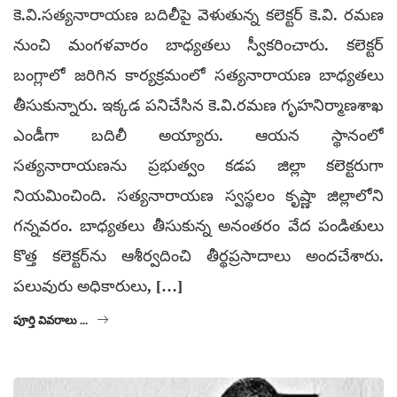
కె.వి.సత్యనారాయణ బదిలీపై వెళుతున్న కలెక్టర్ కె.వి. రమణ
నుంచి మంగళవారం బాధ్యతలు స్వీకరించారు. కలెక్టర్‌
బంగ్లాలో జరిగిన కార్యక్రమంలో సత్యనారాయణ బాధ్యతలు
తీసుకున్నారు. ఇక్కడ పనిచేసిన కె.వి.రమణ గృహనిర్మాణశాఖ
ఎండీగా బదిలీ అయ్యారు. ఆయన స్థానంలో
సత్యనారాయణను ప్రభుత్వం కడప జిల్లా కలెక్టరుగా
నియమించింది. సత్యనారాయణ స్వస్థలం కృష్ణా జిల్లాలోని
గన్నవరం. బాధ్యతలు తీసుకున్న అనంతరం వేద పండితులు
కొత్త కలెక్టర్‌ను ఆశీర్వదించి తీర్థప్రసాదాలు అందచేశారు.
పలువురు అధికారులు, […]
పూర్తి వివరాలు ...