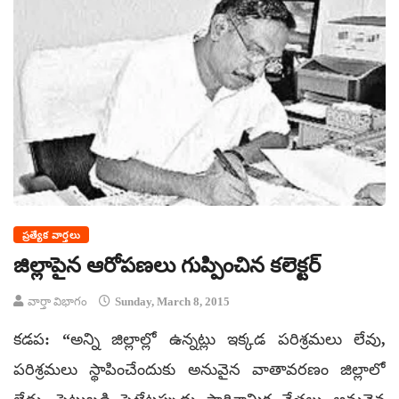
ప్రత్యేక వార్తలు
జిల్లాపైన ఆరోపణలు గుప్పించిన కలెక్టర్
వార్తా విభాగం
Sunday, March 8, 2015
కడప: “అన్ని జిల్లాల్లో ఉన్నట్లు ఇక్కడ పరిశ్రమలు లేవు,
పరిశ్రమలు స్థాపించేందుకు అనువైన వాతావరణం జిల్లాలో