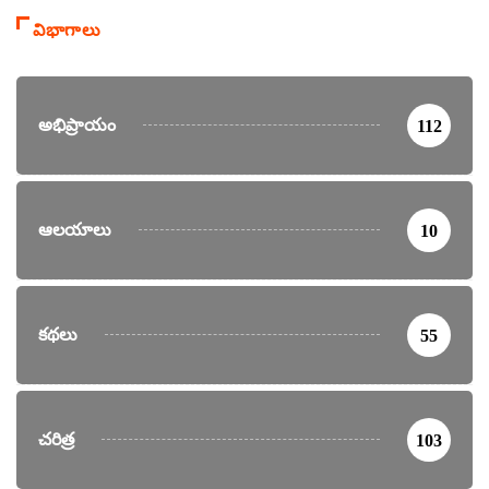
విభాగాలు
అభిప్రాయం
112
ఆలయాలు
10
కథలు
55
చరిత్ర
103