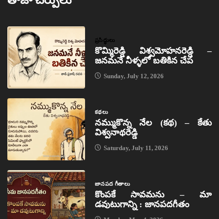
ప్రసిద్ధులు
కొమ్మిరెడ్డి విశ్వమోహనరెడ్డి –
జనమనే నీళ్ళలో బతికిన చేప
Sunday, July 12, 2026
కథలు
నమ్ముకొన్న నేల (కథ) – కేతు
విశ్వనాథరెడ్డి
Saturday, July 11, 2026
జానపద గీతాలు
కొంపకే సావమను – మా
డవుటుగాన్ని : జానపదగీతం