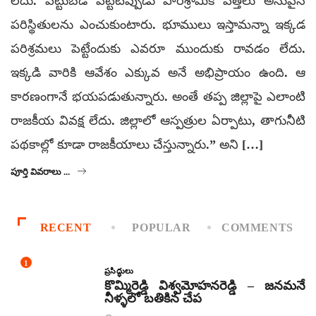
లేదు. పెట్టుబడి పెట్టేటప్పుడు పారిశ్రామిక వేత్తలు అనువైన
పరిస్థితులను ఎంచుకుంటారు. భూములు ఇస్తామన్నా ఇక్కడ
పరిశ్రమలు పెట్టేందుకు ఎవరూ ముందుకు రావడం లేదు.
ఇక్కడి వారికి ఆవేశం ఎక్కువ అనే అభిప్రాయం ఉంది. ఆ
కారణంగానే భయపడుతున్నారు. అంతే తప్ప జిల్లాపై ఎలాంటి
రాజకీయ వివక్ష లేదు. జిల్లాలో ఆస్పత్రుల ఏర్పాటు, తాగునీటి
పథకాల్లో కూడా రాజకీయాలు చేస్తున్నారు.” అని […]
పూర్తి వివరాలు ...
RECENT
POPULAR
COMMENTS
1
ప్రసిద్ధులు
కొమ్మిరెడ్డి విశ్వమోహనరెడ్డి – జనమనే
నీళ్ళలో బతికిన చేప