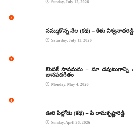
Sunday, July 12, 2026
2
కథలు
నమ్ముకొన్న నేల (కథ) – కేతు విశ్వనాథరెడ్డి
Saturday, July 11, 2026
3
జానపద గీతాలు
కొంపకే సావమను – మా డవుటుగాన్ని :
జానపదగీతం
Monday, May 4, 2026
4
కథలు
ఊరి పిల్లోడు (కథ) – పి రామకృష్ణారెడ్డి
Sunday, April 26, 2026