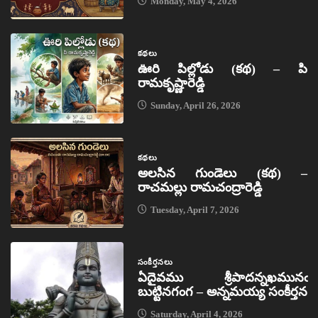
Monday, May 4, 2026
కథలు
ఊరి పిల్లోడు (కథ) – పి
రామకృష్ణారెడ్డి
Sunday, April 26, 2026
కథలు
అలసిన గుండెలు (కథ) –
రాచమల్లు రామచంద్రారెడ్డి
Tuesday, April 7, 2026
సంకీర్తనలు
ఏదైవము శ్రీపాదన్నఖమునఁ
బుట్టినగంగ – అన్నమయ్య సంకీర్తన
Saturday, April 4, 2026