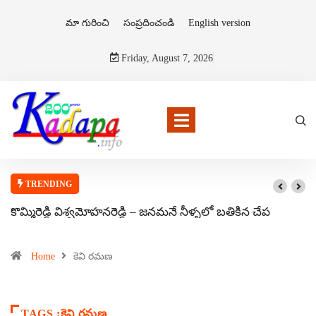
మా గురించి
సంప్రదించండి
English version
Friday, August 7, 2026
TRENDING
కొమ్మిరెడ్డి విశ్వమోహనరెడ్డి – జనమనే నీళ్ళలో బతికిన చేప
Home
కెవి రమణ
TAGS :కెవి రమణ