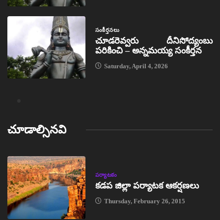
సంకీర్తనలు
చూడరెవ్వరు దీనిసోద్యంబు
పరికించి – అన్నమయ్య సంకీర్తన
Saturday, April 4, 2026
చూడాల్సినవి
పర్యాటకం
కడప జిల్లా పర్యాటక ఆకర్షణలు
Thursday, February 26, 2015