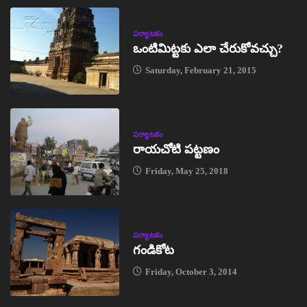
పర్యాటకం
ఒంటిమిట్టకు ఎలా చేరుకోవచ్చు?
Saturday, February 21, 2015
పర్యాటకం
రాయచోటి పట్టణం
Friday, May 25, 2018
పర్యాటకం
గండికోట
Friday, October 3, 2014