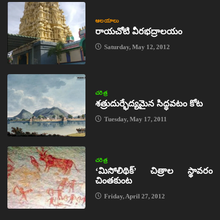
ఆలయాలు
రాయచోటి వీరభద్రాలయం
Saturday, May 12, 2012
చరిత్ర
శత్రుదుర్భేద్యమైన సిద్ధవటం కోట
Tuesday, May 17, 2011
చరిత్ర
‘మిసోలిథిక్‌’ చిత్రాల స్థావరం
చింతకుంట
Friday, April 27, 2012