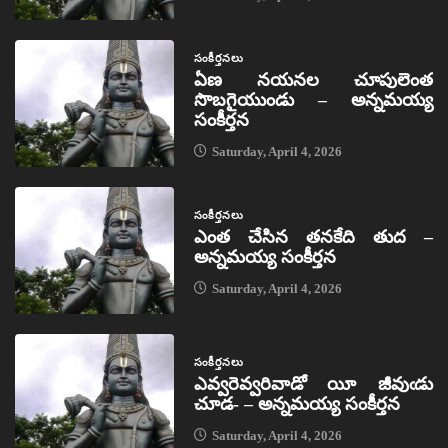
సంకీర్తనలు
ఏణ నయనల చూపులెంత
సొబగైయుండు – అన్నమయ్య
సంకీర్తన
Saturday, April 4, 2026
సంకీర్తనలు
ఎంత చేసిన తనకేది తుద –
అన్నమయ్య సంకీర్తన
Saturday, April 4, 2026
సంకీర్తనలు
ఎవ్వరెవ్వరివాడో యీ జీవుఁడు
చూడ- – అన్నమయ్య సంకీర్తన
Saturday, April 4, 2026