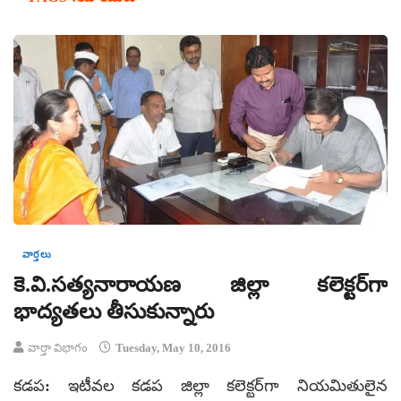
వార్తలు
కె.వి.సత్యనారాయణ జిల్లా కలెక్టర్‌గా
భాద్యతలు తీసుకున్నారు
వార్తా విభాగం
Tuesday, May 10, 2016
కడప: ఇటీవల కడప జిల్లా కలెక్టర్‌గా నియమితులైన