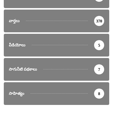
వార్తలు
370
వీడియోలు
5
సాగునీటి పథకాలు
7
సాహిత్యం
8