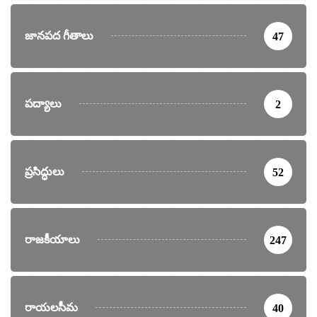
జానపద గీతాలు
47
పద్యాలు
2
ప్రసిద్ధులు
52
రాజకీయాలు
247
రాయలసీమ
40