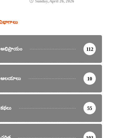
Sunday, April 26, 2026
విభాగాలు
అభిప్రాయం
112
ఆలయాలు
10
కథలు
55
చరిత్ర
103