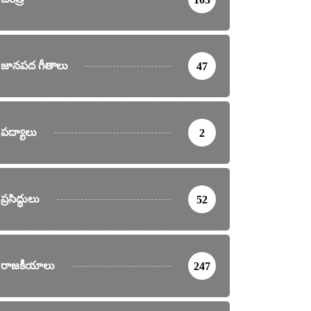
జానపద గీతాలు
47
పద్యాలు
2
ప్రసిద్ధులు
52
రాజకీయాలు
247