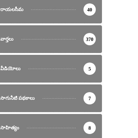
రాయలసీమ
40
వార్తలు
370
వీడియోలు
5
సాగునీటి పథకాలు
7
సాహిత్యం
8