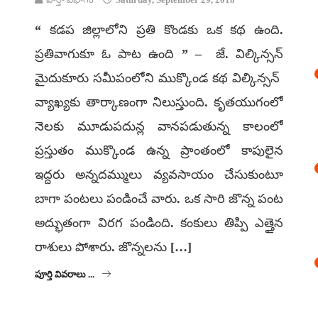
“ కడప జిల్లాలోని ప్రతి కొండకు ఒక కథ ఉంది.
ప్రతివాగుకూ ఓ పాట ఉంది ” – జే. విల్కిన్సన్
మైదుకూరు సమీపంలోని ముక్కొండ కథ విల్కిన్సన్
వ్యాఖ్యకు తార్కాణంగా నిలుస్తుంది. కృతయుగంలో
నెలకు మూడుపదున్ల వానపడుతున్న కాలంలో
ప్రస్తుతం ముక్కొండ ఉన్న ప్రాంతంలో కాపులైన
ఇద్దరు అన్నదమ్ములు వ్యవసాయం చేసుకుంటూ
బాగా పంటలు పండించే వారు. ఒక సారి జొన్న పంట
అద్భుతంగా విరగ పండింది. కంకులు తిప్పి ఎత్తైన
రాశులు పోశారు. జొన్నలను […]
పూర్తి వివరాలు ...