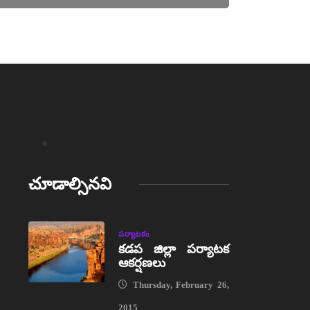
చూడాల్సినవి
పర్యాటకం
కడప జిల్లా పర్యాటక
ఆకర్షణలు
Thursday, February 26,
2015