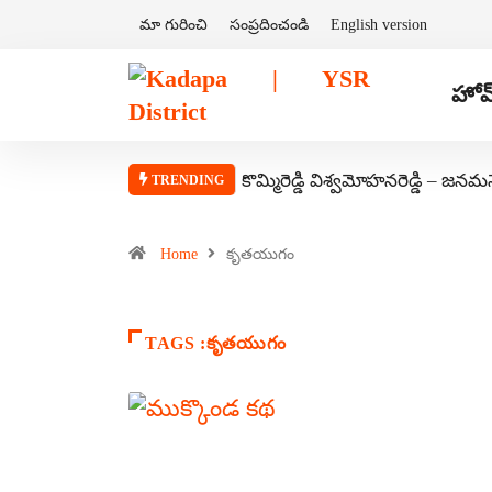
మా గురించి
సంప్రదించండి
English version
హోమ
కొమ్మిరెడ్డి విశ్వమోహనరెడ్డి – జనమ
TRENDING
Home
కృతయుగం
TAGS :కృతయుగం