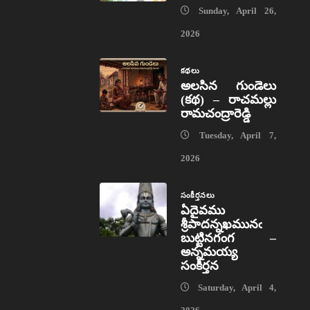
Sunday, April 26,
2026
కథలు
అలసిన గుండెలు
(కథ) – రాచమల్లు
రామచంద్రారెడ్డి
Tuesday, April 7,
2026
సంకీర్తనలు
ఏదైవము
శ్రీపాదన్నఖమునఁ
బుట్టినగంగ –
అన్నమయ్య
సంకీర్తన
Saturday, April 4,