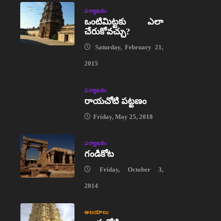
పర్యాటకం
ఒంటిమిట్టకు ఎలా
చేరుకోవచ్చు?
Saturday, February 21,
2015
పర్యాటకం
రాయచోటి పట్టణం
Friday, May 25, 2018
పర్యాటకం
గండికోట
Friday, October 3,
2014
ఆలయాలు