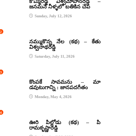
కొమ్మిరెడ్డి విశ్వమోహనరెడ్డి –
జనమనే నీళ్ళలో బతికిన చేప
Sunday, July 12, 2026
2
కథలు
నమ్ముకొన్న నేల (కథ) – కేతు
విశ్వనాథరెడ్డి
Saturday, July 11, 2026
3
జానపద గీతాలు
కొంపకే సావమను – మా
డవుటుగాన్ని : జానపదగీతం
Monday, May 4, 2026
4
కథలు
ఊరి పిల్లోడు (కథ) – పి
రామకృష్ణారెడ్డి