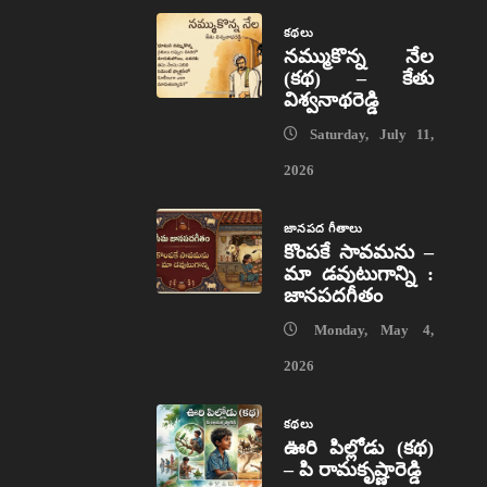
కథలు
నమ్ముకొన్న నేల
(కథ) – కేతు
విశ్వనాథరెడ్డి
Saturday, July 11,
2026
జానపద గీతాలు
కొంపకే సావమను –
మా డవుటుగాన్ని :
జానపదగీతం
Monday, May 4,
2026
కథలు
ఊరి పిల్లోడు (కథ)
– పి రామకృష్ణారెడ్డి