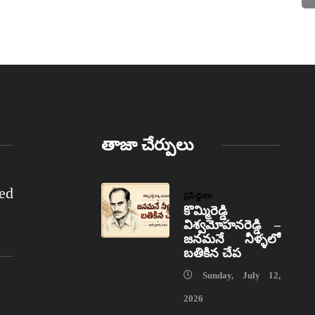
తాజా చేర్పులు
ed
ప్రసిద్ధులు
కొమ్మిరెడ్డి
విశ్వమోహనరెడ్డి –
జనమనే నీళ్ళలో
బతికిన చేప
Sunday, July 12,
2026