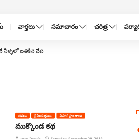
్
వార్తలు
సమాచారం
చరిత్ర
పర్య
నే నీళ్ళలో బతికిన చేప
కథలు
కైఫియత్తులు
విహార ప్రాంతాలు
ముక్కొండ కథ
వార్తా విభాగం
Saturday, September 29, 2018