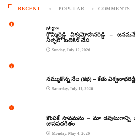
RECENT
POPULAR
COMMENTS
1
ప్రసిద్ధులు
కొమ్మిరెడ్డి విశ్వమోహనరెడ్డి – జనమనే
నీళ్ళలో బతికిన చేప
Sunday, July 12, 2026
2
కథలు
నమ్ముకొన్న నేల (కథ) – కేతు విశ్వనాథరెడ్డి
Saturday, July 11, 2026
3
జానపద గీతాలు
కొంపకే సావమను – మా డవుటుగాన్ని :
జానపదగీతం
Monday, May 4, 2026