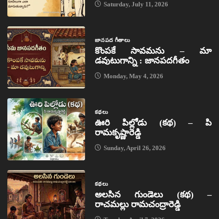
Saturday, July 11, 2026
జానపద గీతాలు
కొంపకే సావమను – మా
డవుటుగాన్ని : జానపదగీతం
Monday, May 4, 2026
కథలు
ఊరి పిల్లోడు (కథ) – పి
రామకృష్ణారెడ్డి
Sunday, April 26, 2026
కథలు
అలసిన గుండెలు (కథ) –
రాచమల్లు రామచంద్రారెడ్డి