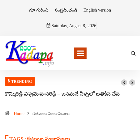
మా గురించి
సంప్రదించండి
English version
Saturday, August 8, 2026
TRENDING
కొమ్మిరెడ్డి విశ్వమోహనరెడ్డి – జనమనే నీళ్ళలో బతికిన చేప
Home
కుటుంబ సంభాషణలు
TAGS :కుటుంబ సంభాషణలు