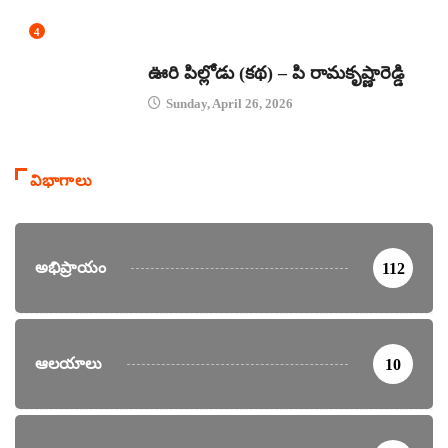
4
కథలు
ఊరి పిల్లోడు (కథ) – పి రామకృష్ణారెడ్డి
Sunday, April 26, 2026
విభాగాలు
అభిప్రాయం
112
ఆలయాలు
10