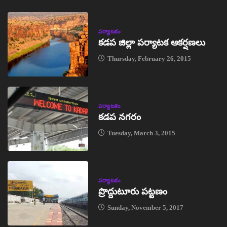
పర్యాటకం
కడప జిల్లా పర్యాటక ఆకర్షణలు
Thursday, February 26, 2015
పర్యాటకం
కడప నగరం
Tuesday, March 3, 2015
పర్యాటకం
ప్రొద్దుటూరు పట్టణం
Sunday, November 5, 2017