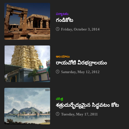
పర్యాటకం
గండికోట
Friday, October 3, 2014
ఆలయాలు
రాయచోటి వీరభద్రాలయం
Saturday, May 12, 2012
చరిత్ర
శత్రుదుర్భేద్యమైన సిద్ధవటం కోట
Tuesday, May 17, 2011