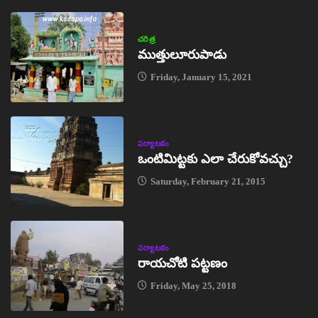
చరిత్ర
ముత్తులూరుపాడు
Friday, January 15, 2021
పర్యాటకం
ఒంటిమిట్టకు ఎలా చేరుకోవచ్చు?
Saturday, February 21, 2015
పర్యాటకం
రాయచోటి పట్టణం
Friday, May 25, 2018