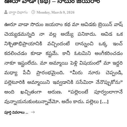
ఊరూ వాడా (కథ) – సొదుం జయరాం
వార్తా విభాగం
Monday, March 9, 2026
ఊరూ వాడా సొదుం జయరాం కథ మా ఆవిడకు బ్రెయిన్ వాష్
చెయ్యడమన్నది నా వల్ల అయ్యే పనికాదు. ఆవిడ ఒక
నిశ్చితాభిప్రాయానికి వచ్చిందంటే దాన్నుంచి ఒక్క ఇంచ్
కదలించడం కూడా కష్టమే. కానీ ఓటమిని అంగీకరించడం
నాకూ ఇష్టంలేదు. మా అమ్మాయి పెళ్లి విషయంలో మా ఇద్దరి
మధ్యా పేచీ ప్రారంభమైంది. “మీరు నూరు చెప్పండి,
పల్లెటూరికి అమ్మాయిని ఇవ్వడానికి ససేమిరా నేనొప్పుకోను”
అంది ఖచ్చితంగా అరుణ. “పల్లెలంటే పూర్వంలాగానే
వున్నాయనుకుంటున్నావేమో. అదేం కాదు. పల్లెలు […]
పూర్తి వివరాలు ...