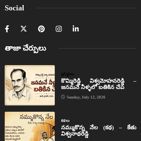
Social
తాజా చేర్పులు
ప్రసిద్ధులు
కొమ్మిరెడ్డి విశ్వమోహనరెడ్డి –
జనమనే నీళ్ళలో బతికిన చేప
Sunday, July 12, 2026
కథలు
నమ్ముకొన్న నేల (కథ) – కేతు
విశ్వనాథరెడ్డి