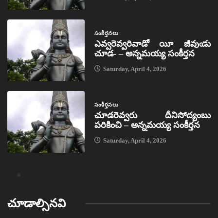
సంకీర్తనలు
ఎవ్వరెవ్వరివాడో యీ జీవుఁడు
చూడ- – అన్నమయ్య సంకీర్తన
Saturday, April 4, 2026
సంకీర్తనలు
చూడరెవ్వరు దీనిసోద్యంబు
పరికించి – అన్నమయ్య సంకీర్తన
Saturday, April 4, 2026
చూడాల్సినవి