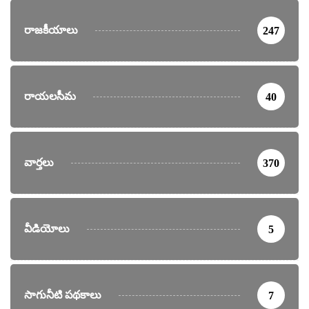
రాజకీయాలు
247
రాయలసీమ
40
వార్తలు
370
వీడియోలు
5
సాగునీటి పథకాలు
7