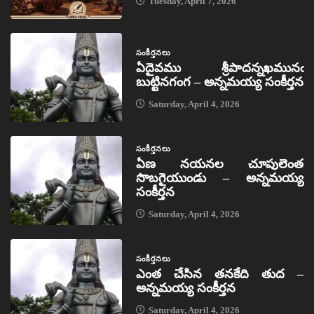
Tuesday, April 7, 2026
సంకీర్తనలు
ఏదైవము శ్రీపాదన్నఖమునఁ
బుట్టినగంగ – అన్నమయ్య సంకీర్తన
Saturday, April 4, 2026
సంకీర్తనలు
ఏణ నయనల చూపులెంత
సొబగైయుండు – అన్నమయ్య
సంకీర్తన
Saturday, April 4, 2026
సంకీర్తనలు
ఎంత చేసిన తనకేది తుద –
అన్నమయ్య సంకీర్తన
Saturday, April 4, 2026