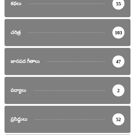
కథలు
55
చరిత్ర
103
జానపద గీతాలు
47
పద్యాలు
2
ప్రసిద్ధులు
52