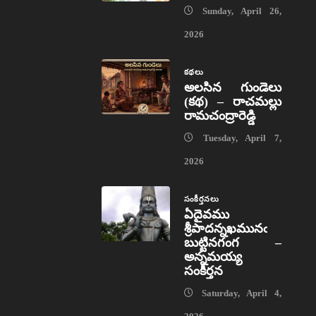
Sunday, April 26,
2026
కథలు
అలసిన గుండెలు
(కథ) – రాచమల్లు
రామచంద్రారెడ్డి
Tuesday, April 7,
2026
సంకీర్తనలు
ఏదైవము
శ్రీపాదన్నఖమునఁ
బుట్టినగంగ –
అన్నమయ్య
సంకీర్తన
Saturday, April 4,