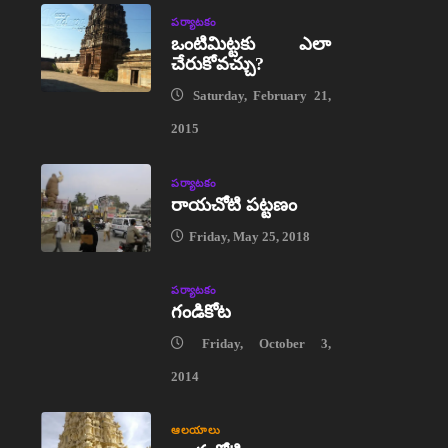
పర్యాటకం
ఒంటిమిట్టకు ఎలా
చేరుకోవచ్చు?
Saturday, February 21,
2015
పర్యాటకం
రాయచోటి పట్టణం
Friday, May 25, 2018
పర్యాటకం
గండికోట
Friday, October 3,
2014
ఆలయాలు