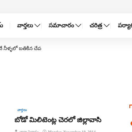
్
వార్తలు
సమాచారం
చరిత్ర
పర్య
నే నీళ్ళలో బతికిన చేప
వార్తలు
బోడో మిలిటెంట్ల చెరలో జిల్లావాసి
వార్తా విభాగం
Monday, November 10, 2014