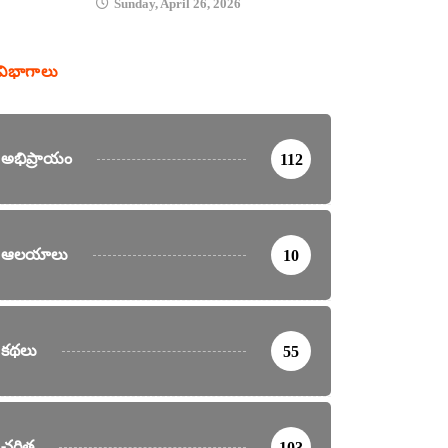
Sunday, April 26, 2026
విభాగాలు
అభిప్రాయం
112
ఆలయాలు
10
కథలు
55
చరిత్ర
103