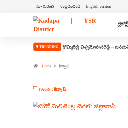
మా గురించి
సంప్రదించండి
English version
హోమ
కొమ్మిరెడ్డి విశ్వమోహనరెడ్డి – జనమ
TRENDING
Home
కిడ్నాప్
TAGS :కిడ్నాప్