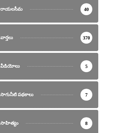
రాయలసీమ
40
వార్తలు
370
వీడియోలు
5
సాగునీటి పథకాలు
7
సాహిత్యం
8