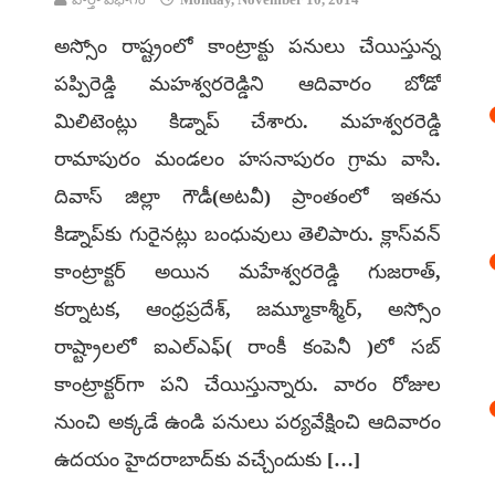
అస్సోం రాష్ట్రంలో కాంట్రాక్టు పనులు చేయిస్తున్న
పప్పిరెడ్డి మహశ్వరరెడ్డిని ఆదివారం బోడో
మిలిటెంట్లు కిడ్నాప్ చేశారు. మహశ్వరరెడ్డి
రామాపురం మండలం హసనాపురం గ్రామ వాసి.
దివాస్ జిల్లా గౌడీ(అటవీ) ప్రాంతంలో ఇతను
కిడ్నాప్‌కు గురైనట్లు బంధువులు తెలిపారు. క్లాస్‌వన్
కాంట్రాక్టర్ అయిన మహేశ్వరరెడ్డి గుజరాత్,
కర్నాటక, ఆంధ్రప్రదేశ్, జమ్మూకాశ్మీర్, అస్సోం
రాష్ట్రాలలో ఐఎల్‌ఎఫ్( రాంకీ కంపెనీ )లో సబ్
కాంట్రాక్టర్‌గా పని చేయిస్తున్నారు. వారం రోజుల
నుంచి అక్కడే ఉండి పనులు పర్యవేక్షించి ఆదివారం
ఉదయం హైదరాబాద్‌కు వచ్చేందుకు […]