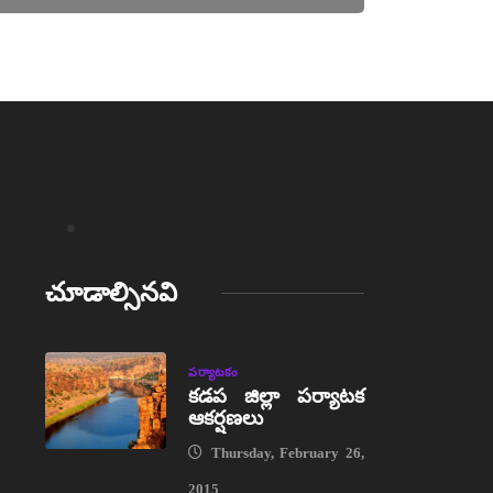
చూడాల్సినవి
పర్యాటకం
కడప జిల్లా పర్యాటక
ఆకర్షణలు
Thursday, February 26,
2015