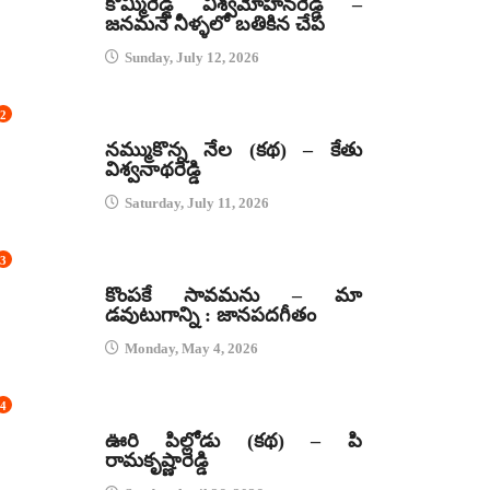
కొమ్మిరెడ్డి విశ్వమోహనరెడ్డి –
జనమనే నీళ్ళలో బతికిన చేప
Sunday, July 12, 2026
2
కథలు
నమ్ముకొన్న నేల (కథ) – కేతు
విశ్వనాథరెడ్డి
Saturday, July 11, 2026
3
జానపద గీతాలు
కొంపకే సావమను – మా
డవుటుగాన్ని : జానపదగీతం
Monday, May 4, 2026
4
కథలు
ఊరి పిల్లోడు (కథ) – పి
రామకృష్ణారెడ్డి