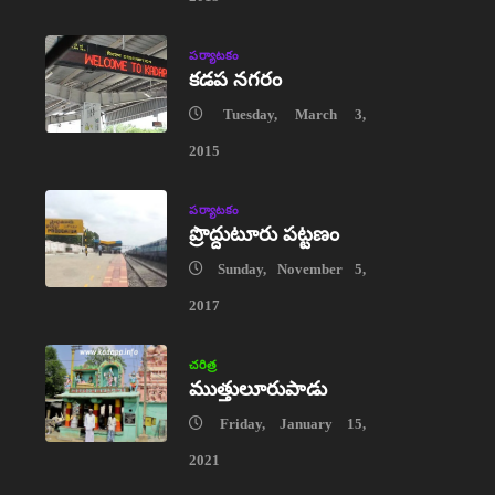
పర్యాటకం
కడప నగరం
Tuesday, March 3,
2015
పర్యాటకం
ప్రొద్దుటూరు పట్టణం
Sunday, November 5,
2017
చరిత్ర
ముత్తులూరుపాడు
Friday, January 15,
2021