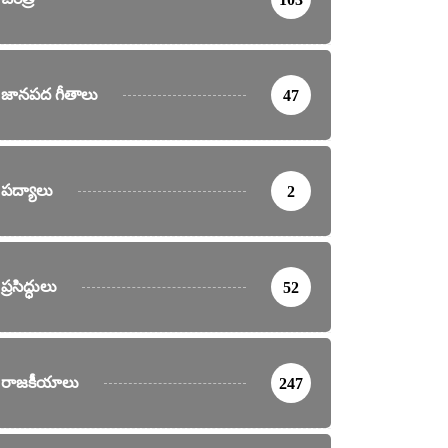
జానపద గీతాలు
47
పద్యాలు
2
ప్రసిద్ధులు
52
రాజకీయాలు
247