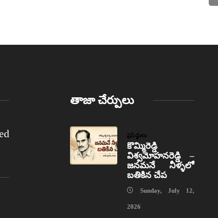
తాజా చేర్పులు
ed
ప్రసిద్ధులు
కొమ్మిరెడ్డి
విశ్వమోహనరెడ్డి –
జనమనే నీళ్ళలో
బతికిన చేప
Sunday, July 12,
2026