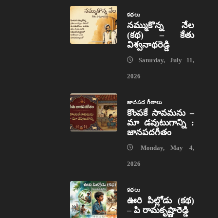
కథలు
నమ్ముకొన్న నేల
(కథ) – కేతు
విశ్వనాథరెడ్డి
Saturday, July 11,
2026
జానపద గీతాలు
కొంపకే సావమను –
మా డవుటుగాన్ని :
జానపదగీతం
Monday, May 4,
2026
కథలు
ఊరి పిల్లోడు (కథ)
– పి రామకృష్ణారెడ్డి