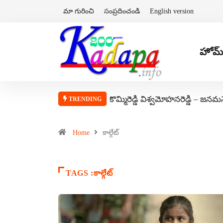
మా గురించి
సంప్రదించండి
English version
హోమ్
కొమ్మిరెడ్డి విశ్వమోహనరెడ్డి – జనమ
TRENDING
Home
కాల్గేట్
TAGS :కాల్గేట్