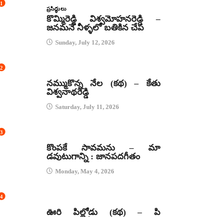
1
ప్రసిద్ధులు
కొమ్మిరెడ్డి విశ్వమోహనరెడ్డి –
జనమనే నీళ్ళలో బతికిన చేప
Sunday, July 12, 2026
2
కథలు
నమ్ముకొన్న నేల (కథ) – కేతు
విశ్వనాథరెడ్డి
Saturday, July 11, 2026
3
జానపద గీతాలు
కొంపకే సావమను – మా
డవుటుగాన్ని : జానపదగీతం
Monday, May 4, 2026
4
కథలు
ఊరి పిల్లోడు (కథ) – పి