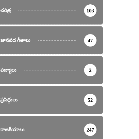
చరిత్ర
103
జానపద గీతాలు
47
పద్యాలు
2
ప్రసిద్ధులు
52
రాజకీయాలు
247