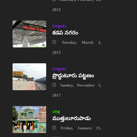
2015
పర్యాటకం
కడప నగరం
Tuesday, March 3,
2015
పర్యాటకం
ప్రొద్దుటూరు పట్టణం
Sunday, November 5,
2017
చరిత్ర
ముత్తులూరుపాడు
Friday, January 15,