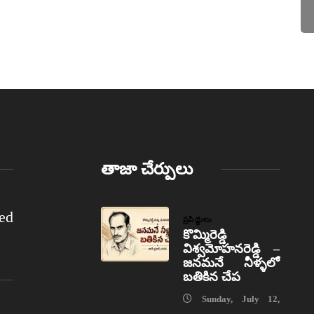
తాజా చేర్పులు
ed
ప్రసిద్ధులు
కొమ్మిరెడ్డి
విశ్వమోహనరెడ్డి –
జనమనే నీళ్ళలో
బతికిన చేప
Sunday, July 12,