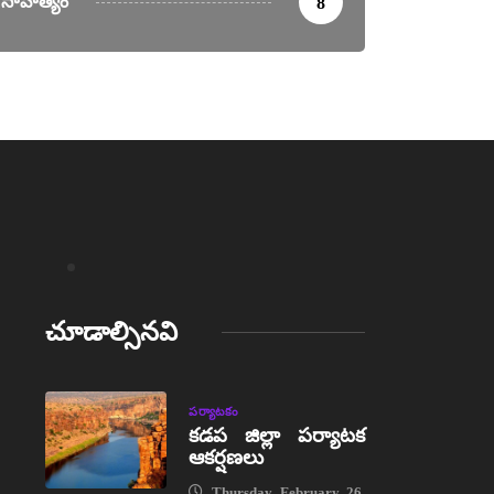
సాహిత్యం
8
చూడాల్సినవి
పర్యాటకం
కడప జిల్లా పర్యాటక
ఆకర్షణలు
Thursday, February 26,