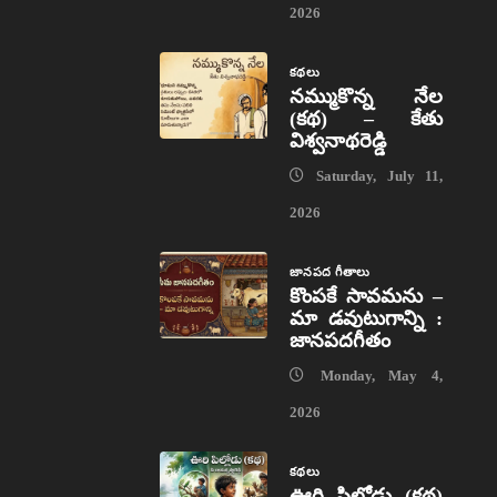
2026
కథలు
నమ్ముకొన్న నేల
(కథ) – కేతు
విశ్వనాథరెడ్డి
Saturday, July 11,
2026
జానపద గీతాలు
కొంపకే సావమను –
మా డవుటుగాన్ని :
జానపదగీతం
Monday, May 4,
2026
కథలు
ఊరి పిల్లోడు (కథ)