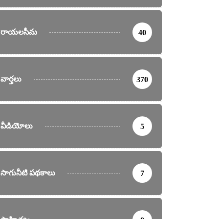
రాయలసీమ
40
వార్తలు
370
వీడియోలు
5
సాగునీటి పథకాలు
7