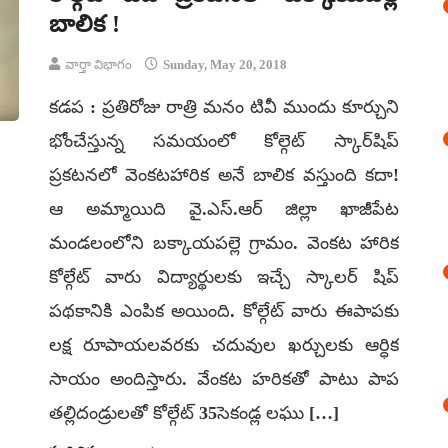
బాలిక !
వార్తా విభాగం
Sunday, May 20, 2018
కడప : ప్రతిరోజు రాత్రి మనం టివీ ముందు కూర్చుని
భోంచేస్తున్న సమయంలో కోల్గెట్‌ స్కార్‌షిప్‌
ప్రకటనలో వెంకటహారిక అనే బాలిక వస్తుంది కదా!
ఆ అమ్మాయిది వై.ఎస్.ఆర్ జిల్లా ఖాజీపేట
మండలంలోని బక్కాయపల్లె గ్రామం. వెంకట హారిక
కోల్గేట్ వారు విద్యార్థులకు ఇచ్చే స్కాలర్ షిప్
పథకానికి ఎంపిక అయింది. కోల్గేట్ వారు ఈపాపకు
లక్ష రూపాయలవరకు చదువుల ఖర్చులకు ఆర్ధిక
సాయం అందిస్తారు. వేంకట హరికతో పాటు పాప
తల్లిదండ్రులతో కోల్గేట్ 35సెకండ్ల లఘు […]