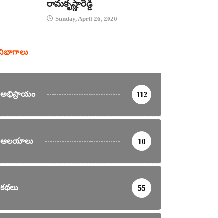
రామకృష్ణారెడ్డి
Sunday, April 26, 2026
విభాగాలు
అభిప్రాయం
112
ఆలయాలు
10
కథలు
55