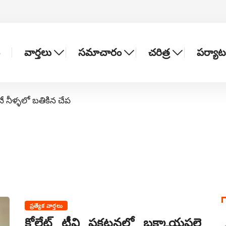
వార్తలు
సమాచారం
చరిత్ర
పర్యా
నే నీళ్ళలో బతికిన చేప
ప్రత్యేక వార్తలు
కోల్గేట్ టీవి ప్రకటనలో బక్కాయపల్లె