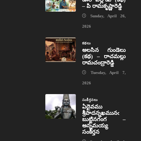
– పి రామకృష్ణారెడ్డి
Sunday, April 26,
2026
కథలు
అలసిన గుండెలు
(కథ) – రాచమల్లు
రామచంద్రారెడ్డి
Tuesday, April 7,
2026
సంకీర్తనలు
ఏదైవము
శ్రీపాదన్నఖమునఁ
బుట్టినగంగ –
అన్నమయ్య
సంకీర్తన