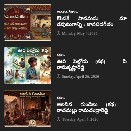
జానపద గీతాలు
కొంపకే సావమను – మా
డవుటుగాన్ని : జానపదగీతం
Monday, May 4, 2026
కథలు
ఊరి పిల్లోడు (కథ) – పి
రామకృష్ణారెడ్డి
Sunday, April 26, 2026
కథలు
అలసిన గుండెలు (కథ) –
రాచమల్లు రామచంద్రారెడ్డి
Tuesday, April 7, 2026