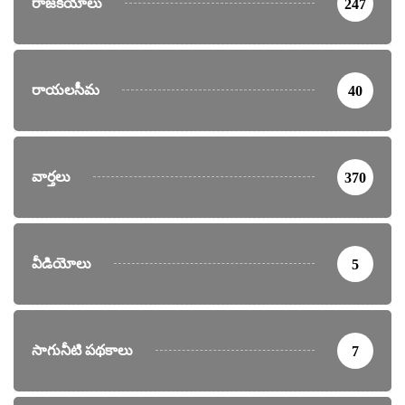
రాజకీయాలు
247
రాయలసీమ
40
వార్తలు
370
వీడియోలు
5
సాగునీటి పథకాలు
7