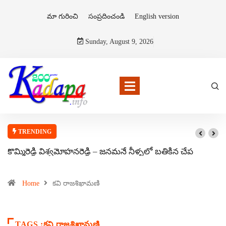
మా గురించి
సంప్రదించండి
English version
Sunday, August 9, 2026
TRENDING
కొమ్మిరెడ్డి విశ్వమోహనరెడ్డి – జనమనే నీళ్ళలో బతికిన చేప
Home
కవి రాజశిఖామణి
TAGS :కవి రాజశిఖామణి