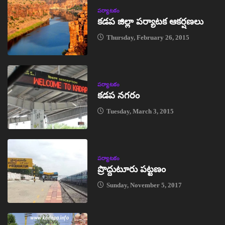
పర్యాటకం
కడప జిల్లా పర్యాటక ఆకర్షణలు
Thursday, February 26, 2015
పర్యాటకం
కడప నగరం
Tuesday, March 3, 2015
పర్యాటకం
ప్రొద్దుటూరు పట్టణం
Sunday, November 5, 2017