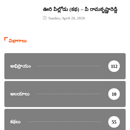
కథలు
ఊరి పిల్లోడు (కథ) – పి రామకృష్ణారెడ్డి
Sunday, April 26, 2026
విభాగాలు
అభిప్రాయం
112
ఆలయాలు
10
కథలు
55