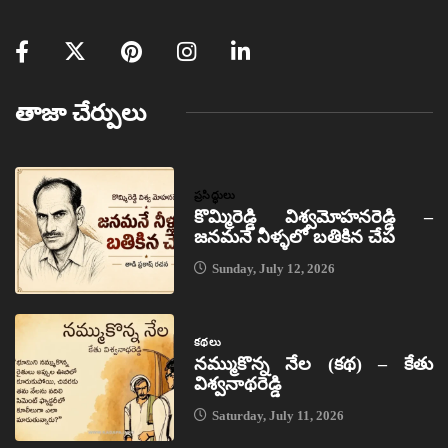
తాజా చేర్పులు
ప్రసిద్ధులు
కొమ్మిరెడ్డి విశ్వమోహనరెడ్డి –
జనమనే నీళ్ళలో బతికిన చేప
Sunday, July 12, 2026
కథలు
నమ్ముకొన్న నేల (కథ) – కేతు
విశ్వనాథరెడ్డి
Saturday, July 11, 2026