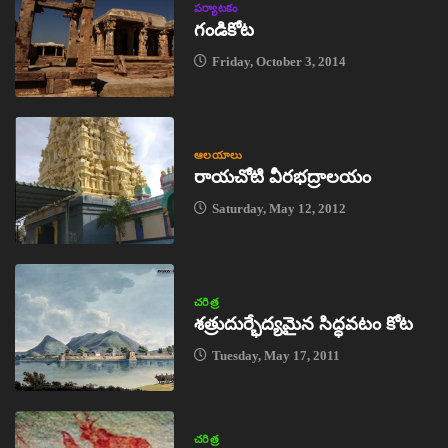
పర్యాటకం
గండికోట
Friday, October 3, 2014
ఆలయాలు
రాయచోటి వీరభద్రాలయం
Saturday, May 12, 2012
చరిత్ర
శత్రుదుర్భేద్యమైన సిద్ధవటం కోట
Tuesday, May 17, 2011
చరిత్ర