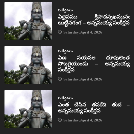
సంకీర్తనలు
ఏదైవము శ్రీపాదన్నఖమునఁ
బుట్టినగంగ – అన్నమయ్య సంకీర్తన
Saturday, April 4, 2026
సంకీర్తనలు
ఏణ నయనల చూపులెంత
సొబగైయుండు – అన్నమయ్య
సంకీర్తన
Saturday, April 4, 2026
సంకీర్తనలు
ఎంత చేసిన తనకేది తుద –
అన్నమయ్య సంకీర్తన
Saturday, April 4, 2026