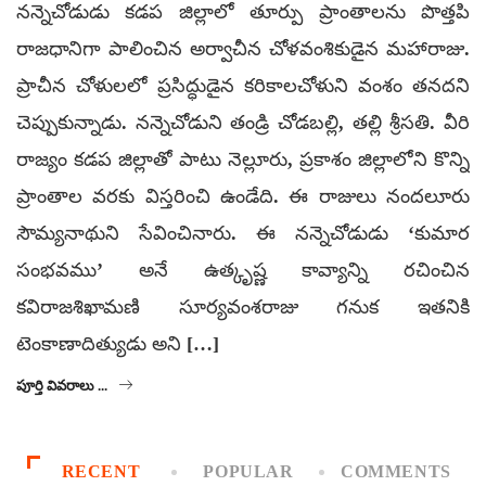
నన్నెచోడుడు కడప జిల్లాలో తూర్పు ప్రాంతాలను పొత్తపి
రాజధానిగా పాలించిన అర్వాచీన చోళవంశికుడైన మహారాజు.
ప్రాచీన చోళులలో ప్రసిద్ధుడైన కరికాలచోళుని వంశం తనదని
చెప్పుకున్నాడు. నన్నెచోడుని తండ్రి చోడబల్లి, తల్లి శ్రీసతి. వీరి
రాజ్యం కడప జిల్లాతో పాటు నెల్లూరు, ప్రకాశం జిల్లాలోని కొన్ని
ప్రాంతాల వరకు విస్తరించి ఉండేది. ఈ రాజులు నందలూరు
సౌమ్యనాథుని సేవించినారు. ఈ నన్నెచోడుడు ‘కుమార
సంభవము’ అనే ఉత్కృష్ణ కావ్యాన్ని రచించిన
కవిరాజశిఖామణి సూర్యవంశరాజు గనుక ఇతనికి
టెంకాణాదిత్యుడు అని […]
పూర్తి వివరాలు ...
RECENT
POPULAR
COMMENTS