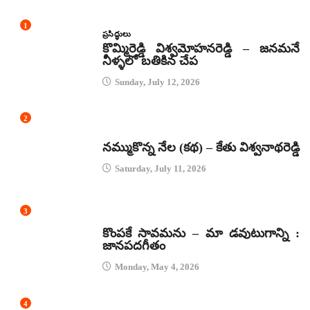
1
ప్రసిద్ధులు
కొమ్మిరెడ్డి విశ్వమోహనరెడ్డి – జనమనే
నీళ్ళలో బతికిన చేప
Sunday, July 12, 2026
2
కథలు
నమ్ముకొన్న నేల (కథ) – కేతు విశ్వనాథరెడ్డి
Saturday, July 11, 2026
3
జానపద గీతాలు
కొంపకే సావమను – మా డవుటుగాన్ని :
జానపదగీతం
Monday, May 4, 2026
4