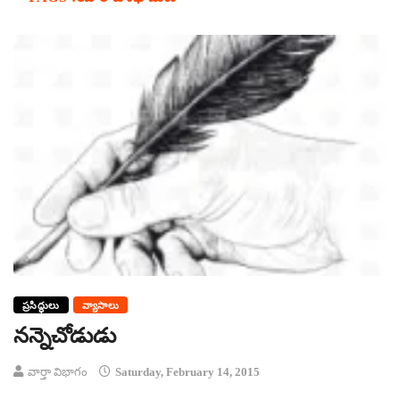
ప్రసిద్ధులు
వ్యాసాలు
నన్నెచోడుడు
వార్తా విభాగం
Saturday, February 14, 2015