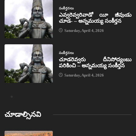
సంకీర్తనలు
ఎవ్వరెవ్వరివాడో యీ జీవుఁడు
చూడ- – అన్నమయ్య సంకీర్తన
Saturday, April 4, 2026
సంకీర్తనలు
చూడరెవ్వరు దీనిసోద్యంబు
పరికించి – అన్నమయ్య సంకీర్తన
Saturday, April 4, 2026
చూడాల్సినవి