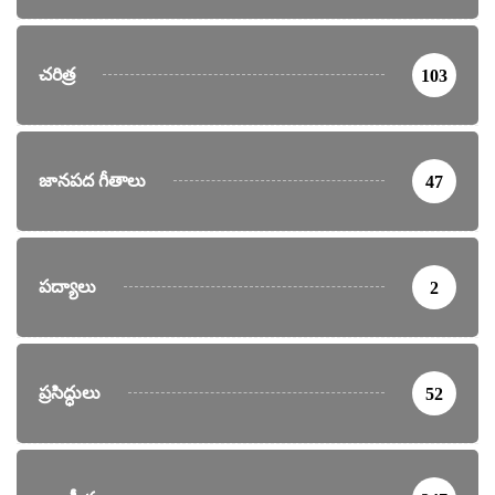
చరిత్ర
103
జానపద గీతాలు
47
పద్యాలు
2
ప్రసిద్ధులు
52