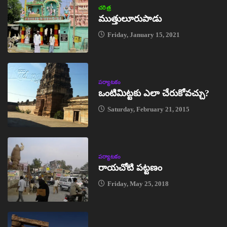
చరిత్ర
ముత్తులూరుపాడు
Friday, January 15, 2021
పర్యాటకం
ఒంటిమిట్టకు ఎలా చేరుకోవచ్చు?
Saturday, February 21, 2015
పర్యాటకం
రాయచోటి పట్టణం
Friday, May 25, 2018