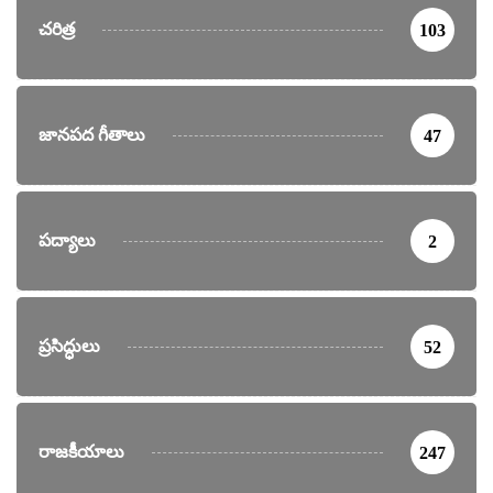
చరిత్ర
103
జానపద గీతాలు
47
పద్యాలు
2
ప్రసిద్ధులు
52
రాజకీయాలు
247