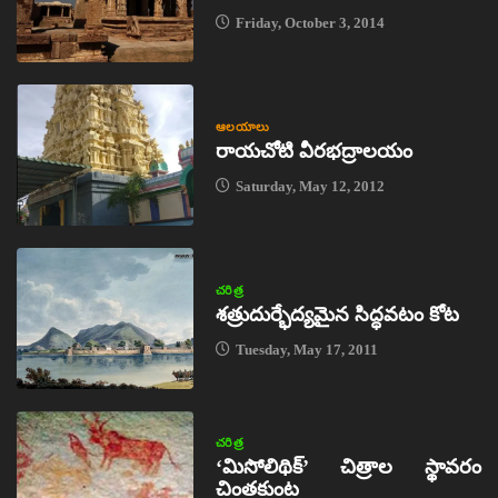
Friday, October 3, 2014
ఆలయాలు
రాయచోటి వీరభద్రాలయం
Saturday, May 12, 2012
చరిత్ర
శత్రుదుర్భేద్యమైన సిద్ధవటం కోట
Tuesday, May 17, 2011
చరిత్ర
‘మిసోలిథిక్‌’ చిత్రాల స్థావరం
చింతకుంట