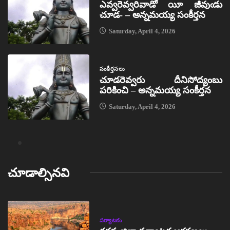
ఎవ్వరెవ్వరివాడో యీ జీవుఁడు
చూడ- – అన్నమయ్య సంకీర్తన
Saturday, April 4, 2026
సంకీర్తనలు
చూడరెవ్వరు దీనిసోద్యంబు
పరికించి – అన్నమయ్య సంకీర్తన
Saturday, April 4, 2026
చూడాల్సినవి
పర్యాటకం