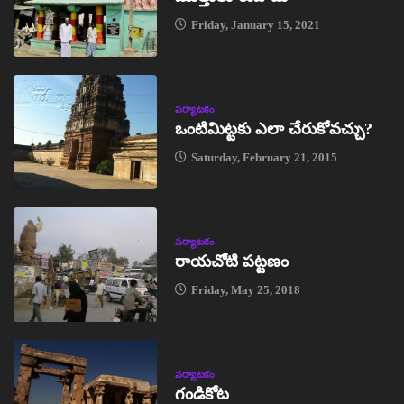
Friday, January 15, 2021
పర్యాటకం
ఒంటిమిట్టకు ఎలా చేరుకోవచ్చు?
Saturday, February 21, 2015
పర్యాటకం
రాయచోటి పట్టణం
Friday, May 25, 2018
పర్యాటకం
గండికోట