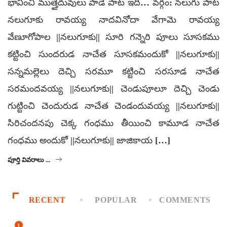
భావించి ముత్తైదువులు పాడే పాట ఇది… వర్గం: నలుగు పాట
నలుగూకు రావయ్య నాదవినోదా వేగామె రావయ్య
వేణూగోపాల ||నలుగూకు|| సూరి గన్నెరి పూలు సూసకము
కట్టించి సుందరుడ నాచేత సూసకమందుకో ||నలుగూకు||
సన్నమల్లెలు దెచ్చి సరమూ కట్టించి సరసూడ నాచేత
సరమందవయ్య ||నలుగూకు|| చెండుపూలూ దెచ్చి చెండు
గుట్టించి చెందురుడ నాచేత చెండందువయ్య ||నలుగూకు||
సిరిచందనపు చెక్క గంధము తీయించి కామూడ నాచేత
గంధము అందుకో ||నలుగూకు|| జాజికాయ […]
పూర్తి వివరాలు ...
RECENT
POPULAR
COMMENTS
1