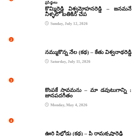
ప్రసిద్ధులు
కొమ్మిరెడ్డి విశ్వమోహనరెడ్డి – జనమనే
నీళ్ళలో బతికిన చేప
Sunday, July 12, 2026
2
కథలు
నమ్ముకొన్న నేల (కథ) – కేతు విశ్వనాథరెడ్డి
Saturday, July 11, 2026
3
జానపద గీతాలు
కొంపకే సావమను – మా డవుటుగాన్ని :
జానపదగీతం
Monday, May 4, 2026
4
కథలు
ఊరి పిల్లోడు (కథ) – పి రామకృష్ణారెడ్డి