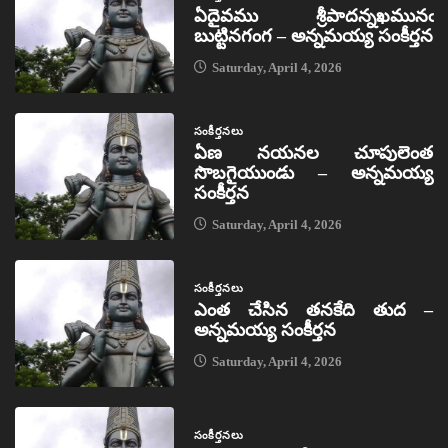
ఏదైవము శ్రీపాదన్నఖమునఁ
బుట్టినగంగ – అన్నమయ్య సంకీర్తన
Saturday, April 4, 2026
సంకీర్తనలు
ఏణ నయనల చూపులెంత
సొబగైయుండు – అన్నమయ్య
సంకీర్తన
Saturday, April 4, 2026
సంకీర్తనలు
ఎంత చేసిన తనకేది తుద –
అన్నమయ్య సంకీర్తన
Saturday, April 4, 2026
సంకీర్తనలు