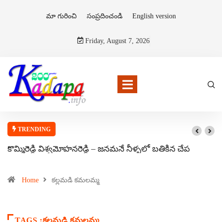
మా గురించి
సంప్రదించండి
English version
Friday, August 7, 2026
TRENDING
కొమ్మిరెడ్డి విశ్వమోహనరెడ్డి – జనమనే నీళ్ళలో బతికిన చేప
Home
కల్లమడి కమలమ్మ
TAGS :కల్లమడి కమలమ్మ