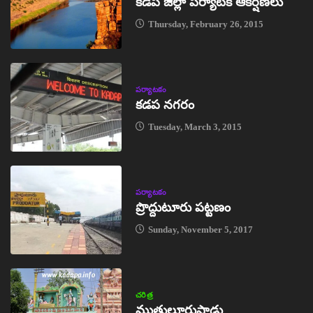
కడప జిల్లా పర్యాటక ఆకర్షణలు
Thursday, February 26, 2015
పర్యాటకం
కడప నగరం
Tuesday, March 3, 2015
పర్యాటకం
ప్రొద్దుటూరు పట్టణం
Sunday, November 5, 2017
చరిత్ర
ముత్తులూరుపాడు