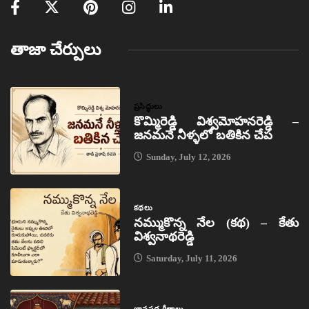
తాజా చేర్పులు
ప్రసిద్ధులు
కొమ్మిరెడ్డి విశ్వమోహనరెడ్డి –
జనమనే నీళ్ళలో బతికిన చేప
Sunday, July 12, 2026
కథలు
నమ్ముకొన్న నేల (కథ) – కేతు
విశ్వనాథరెడ్డి
Saturday, July 11, 2026