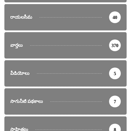
రాయలసీమ
40
వార్తలు
370
వీడియోలు
5
సాగునీటి పథకాలు
7
సాహిత్యం
8