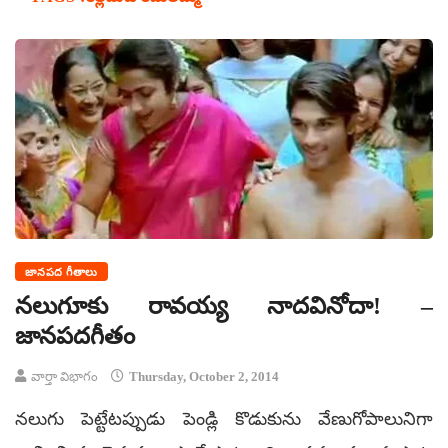
జానపద గీతాలు
నలుగూకు రావయ్య నాదవినోదా! –
జానపదగీతం
వార్తా విభాగం
Thursday, October 2, 2014
నలుగు పెట్టేటప్పుడు పెండ్లి కొడుకును వేణుగోపాలునిగా