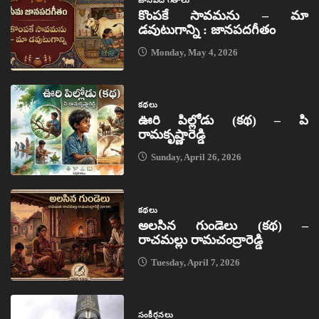
జానపద గీతాలు
కొంపకే సావమను – మా
డవుటుగాన్ని : జానపదగీతం
Monday, May 4, 2026
కథలు
ఊరి పిల్లోడు (కథ) – పి
రామకృష్ణారెడ్డి
Sunday, April 26, 2026
కథలు
అలసిన గుండెలు (కథ) –
రాచమల్లు రామచంద్రారెడ్డి
Tuesday, April 7, 2026
సంకీర్తనలు