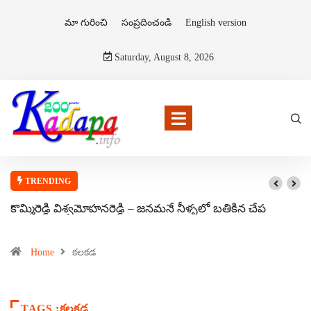
మా గురించి
సంప్రదించండి
English version
Saturday, August 8, 2026
TRENDING
కొమ్మిరెడ్డి విశ్వమోహనరెడ్డి – జనమనే నీళ్ళలో బతికిన చేప
Home
కలకడ
TAGS :కలకడ