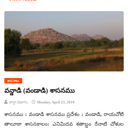
శాసనాలు
వన్డాడి (వండాడి) శాసనము
వార్తా విభాగం
Monday, April 23, 2018
శాసనము : వండాడి శాసనము ప్రదేశం : వండాడి, రాయచోటి
తాలూకా శాసనకాలం: ఎనిమిదవ శతాబ్దం రేనాటి చోళుల