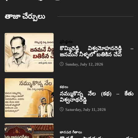
తాజా చేర్పులు
ప్రసిద్ధులు
కొమ్మిరెడ్డి విశ్వమోహనరెడ్డి –
జనమనే నీళ్ళలో బతికిన చేప
Sunday, July 12, 2026
కథలు
నమ్ముకొన్న నేల (కథ) – కేతు
విశ్వనాథరెడ్డి
Saturday, July 11, 2026
జానపద గీతాలు