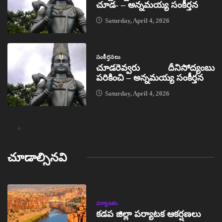
చూడ- – అన్నమయ్య సంకీర్తన
Saturday, April 4, 2026
సంకీర్తనలు
చూడరెవ్వరు దీనిసోద్యంబు
పరికించి – అన్నమయ్య సంకీర్తన
Saturday, April 4, 2026
చూడాల్సినవి
పర్యాటకం
కడప జిల్లా పర్యాటక ఆకర్షణలు