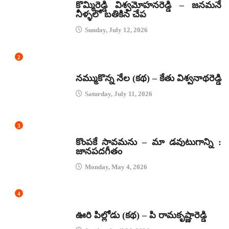
కొమ్మిరెడ్డి విశ్వమోహనరెడ్డి – జనమనే
నీళ్ళలో బతికిన చేప
Sunday, July 12, 2026
2
కథలు
నమ్ముకొన్న నేల (కథ) – కేతు విశ్వనాథరెడ్డి
Saturday, July 11, 2026
3
జానపద గీతాలు
కొంపకే సావమను – మా డవుటుగాన్ని :
జానపదగీతం
Monday, May 4, 2026
4
కథలు
ఊరి పిల్లోడు (కథ) – పి రామకృష్ణారెడ్డి