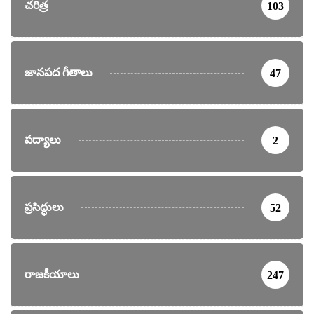
చరిత్ర
103
జానపద గీతాలు
47
పద్యాలు
2
ప్రసిద్ధులు
52
రాజకీయాలు
247