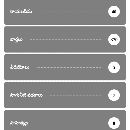
రాయలసీమ
40
వార్తలు
370
వీడియోలు
5
సాగునీటి పథకాలు
7
సాహిత్యం
8