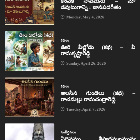
కొంపకే సావమను – మా
డవుటుగాన్ని : జానపదగీతం
Monday, May 4, 2026
కథలు
ఊరి పిల్లోడు (కథ) – పి
రామకృష్ణారెడ్డి
Sunday, April 26, 2026
కథలు
అలసిన గుండెలు (కథ) –
రాచమల్లు రామచంద్రారెడ్డి
Tuesday, April 7, 2026
సంకీర్తనలు
ఏదైవము శ్రీపాదన్నఖమునఁ