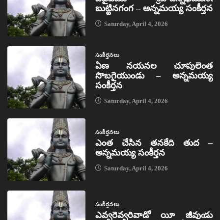
బుట్టినగంగ – అన్నమయ్య సంకీర్తన
Saturday, April 4, 2026
సంకీర్తనలు
ఏణ నయనల చూపులెంత
సొబగైయుండు – అన్నమయ్య
సంకీర్తన
Saturday, April 4, 2026
సంకీర్తనలు
ఎంత చేసిన తనకేది తుద –
అన్నమయ్య సంకీర్తన
Saturday, April 4, 2026
సంకీర్తనలు
ఎవ్వరెవ్వరివాడో యీ జీవుఁడు