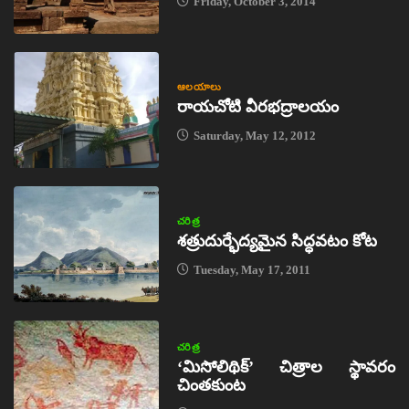
Friday, October 3, 2014
ఆలయాలు
రాయచోటి వీరభద్రాలయం
Saturday, May 12, 2012
చరిత్ర
శత్రుదుర్భేద్యమైన సిద్ధవటం కోట
Tuesday, May 17, 2011
చరిత్ర
‘మిసోలిథిక్‌’ చిత్రాల స్థావరం
చింతకుంట