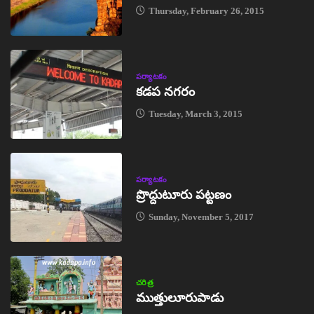
Thursday, February 26, 2015
పర్యాటకం
కడప నగరం
Tuesday, March 3, 2015
పర్యాటకం
ప్రొద్దుటూరు పట్టణం
Sunday, November 5, 2017
చరిత్ర
ముత్తులూరుపాడు