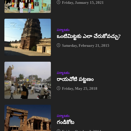
Friday, January 15, 2021
పర్యాటకం
ఒంటిమిట్టకు ఎలా చేరుకోవచ్చు?
Saturday, February 21, 2015
పర్యాటకం
రాయచోటి పట్టణం
Friday, May 25, 2018
పర్యాటకం
గండికోట