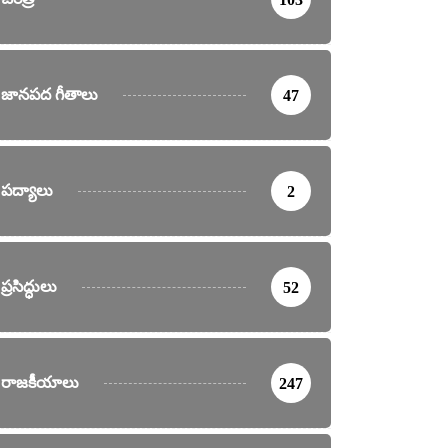
జానపద గీతాలు
47
పద్యాలు
2
ప్రసిద్ధులు
52
రాజకీయాలు
247