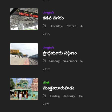
పర్యాటకం
కడప నగరం
Tuesday, March 3,
2015
పర్యాటకం
ప్రొద్దుటూరు పట్టణం
Sunday, November 5,
2017
చరిత్ర
ముత్తులూరుపాడు
Friday, January 15,
2021