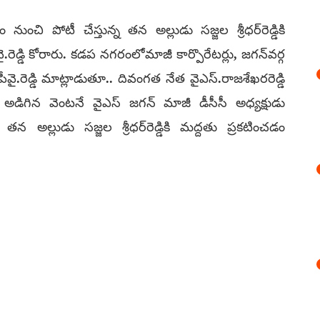
చి పోటీ చేస్తున్న తన అల్లుడు సజ్జల శ్రీధర్‌రెడ్డికి
రెడ్డి కోరారు. కడప నగరంలోమాజీ కార్పొరేటర్లు, జగన్‌వర్గ
.రెడ్డి మాట్లాడుతూ.. దివంగత నేత వైఎస్.రాజశేఖరరెడ్డి
అడిగిన వెంటనే వైఎస్ జగన్ మాజీ డీసీసీ అధ్యక్షుడు
తన అల్లుడు సజ్జల శ్రీధర్‌రెడ్డికి మద్దతు ప్రకటించడం