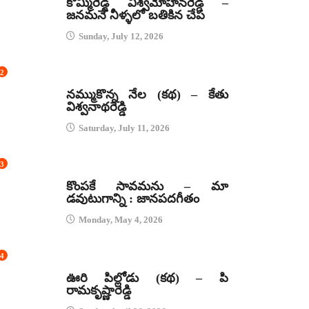
కొమ్మిరెడ్డి విశ్వమోహనరెడ్డి –
జనమనే నీళ్ళలో బతికిన చేప
Sunday, July 12, 2026
2
కథలు
నమ్ముకొన్న నేల (కథ) – కేతు
విశ్వనాథరెడ్డి
Saturday, July 11, 2026
3
జానపద గీతాలు
కొంపకే సావమను – మా
డవుటుగాన్ని : జానపదగీతం
Monday, May 4, 2026
4
కథలు
ఊరి పిల్లోడు (కథ) – పి
రామకృష్ణారెడ్డి