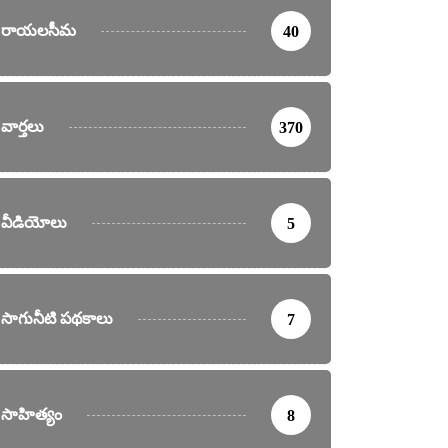
రాయలసీమ
40
వార్తలు
370
వీడియోలు
5
సాగునీటి పథకాలు
7
సాహిత్యం
8