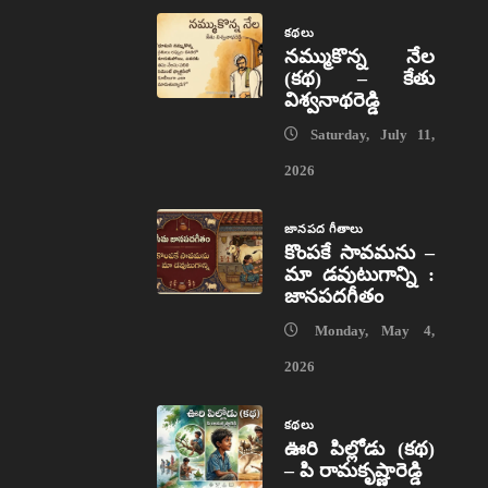
కథలు
నమ్ముకొన్న నేల
(కథ) – కేతు
విశ్వనాథరెడ్డి
Saturday, July 11,
2026
జానపద గీతాలు
కొంపకే సావమను –
మా డవుటుగాన్ని :
జానపదగీతం
Monday, May 4,
2026
కథలు
ఊరి పిల్లోడు (కథ)
– పి రామకృష్ణారెడ్డి