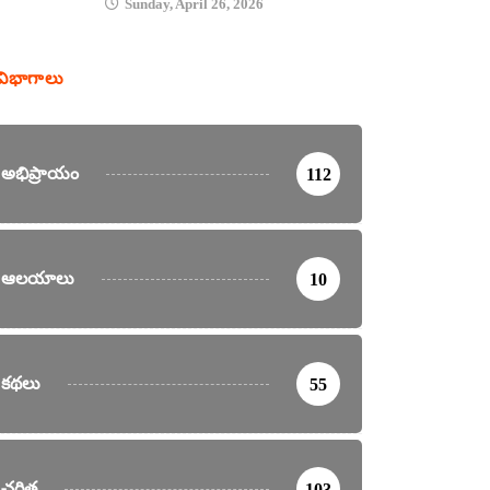
Sunday, April 26, 2026
విభాగాలు
అభిప్రాయం
112
ఆలయాలు
10
కథలు
55
చరిత్ర
103