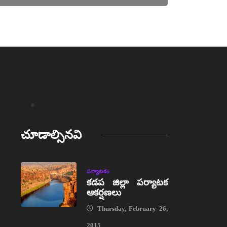
చూడాల్సినవి
పర్యాటకం
కడప జిల్లా పర్యాటక
ఆకర్షణలు
Thursday, February 26,
2015