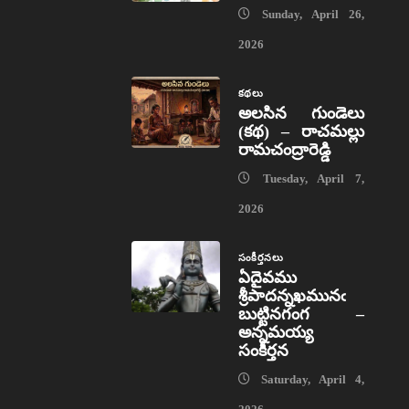
Sunday, April 26,
2026
కథలు
అలసిన గుండెలు
(కథ) – రాచమల్లు
రామచంద్రారెడ్డి
Tuesday, April 7,
2026
సంకీర్తనలు
ఏదైవము
శ్రీపాదన్నఖమునఁ
బుట్టినగంగ –
అన్నమయ్య
సంకీర్తన
Saturday, April 4,