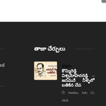
తాజా చేర్పులు
ed
ప్రసిద్ధులు
కొమ్మిరెడ్డి
విశ్వమోహనరెడ్డి –
జనమనే నీళ్ళలో
బతికిన చేప
Sunday, July 12,
2026