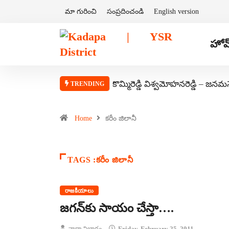
మా గురించి
సంప్రదించండి
English version
హోమ
కొమ్మిరెడ్డి విశ్వమోహనరెడ్డి – జనమ
TRENDING
Home
కరీం జిలానీ
TAGS :కరీం జిలానీ
రాజకీయాలు
జగన్‌కు సాయం చేస్తా….
వార్తా విభాగం
Friday, February 25, 2011