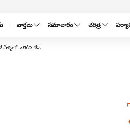
్
వార్తలు
సమాచారం
చరిత్ర
పర్య
నే నీళ్ళలో బతికిన చేప