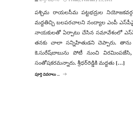
పశ్చిమ రాయలసీమ పట్టభద్రుల నియోజకవర్గం నుం
మద్దతిచ్చి బలపరచాలని నంద్యాల ఎంపీ ఎస్‌పీవై.
నాయకులతో ఏర్పాటు చేసిన సమావేశంలో ఎస్‌పీవై
తనకు చాలా సన్నిహితుడని చెప్పారు. తాను 
కె.సురేష్‌బాబును పోటీ నుంచి విరమింపజేసి, 
సంతోషకరమన్నారు. శ్రీధర్‌రెడ్డికి మద్దతు […]
పూర్తి వివరాలు ...