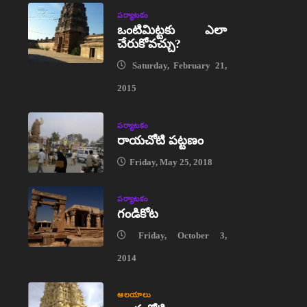
పర్యాటకం
ఒంటిమిట్టకు ఎలా
చేరుకోవచ్చు?
Saturday, February 21,
2015
పర్యాటకం
రాయచోటి పట్టణం
Friday, May 25, 2018
పర్యాటకం
గండికోట
Friday, October 3,
2014
ఆలయాలు