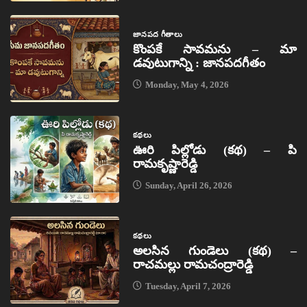
జానపద గీతాలు
కొంపకే సావమను – మా
డవుటుగాన్ని : జానపదగీతం
Monday, May 4, 2026
కథలు
ఊరి పిల్లోడు (కథ) – పి
రామకృష్ణారెడ్డి
Sunday, April 26, 2026
కథలు
అలసిన గుండెలు (కథ) –
రాచమల్లు రామచంద్రారెడ్డి
Tuesday, April 7, 2026