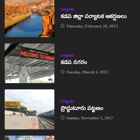
పర్యాటకం
కడప జిల్లా పర్యాటక ఆకర్షణలు
Thursday, February 26, 2015
పర్యాటకం
కడప నగరం
Tuesday, March 3, 2015
పర్యాటకం
ప్రొద్దుటూరు పట్టణం
Sunday, November 5, 2017