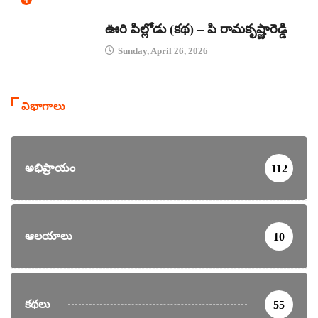
కథలు
ఊరి పిల్లోడు (కథ) – పి రామకృష్ణారెడ్డి
Sunday, April 26, 2026
విభాగాలు
అభిప్రాయం
112
ఆలయాలు
10
కథలు
55