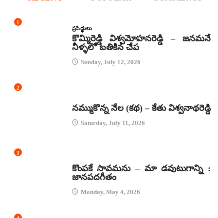
1
ప్రసిద్ధులు
కొమ్మిరెడ్డి విశ్వమోహనరెడ్డి – జనమనే
నీళ్ళలో బతికిన చేప
Sunday, July 12, 2026
2
కథలు
నమ్ముకొన్న నేల (కథ) – కేతు విశ్వనాథరెడ్డి
Saturday, July 11, 2026
3
జానపద గీతాలు
కొంపకే సావమను – మా డవుటుగాన్ని :
జానపదగీతం
Monday, May 4, 2026
4