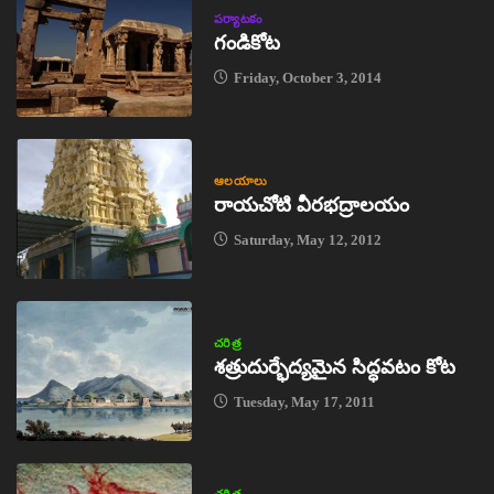
పర్యాటకం
గండికోట
Friday, October 3, 2014
ఆలయాలు
రాయచోటి వీరభద్రాలయం
Saturday, May 12, 2012
చరిత్ర
శత్రుదుర్భేద్యమైన సిద్ధవటం కోట
Tuesday, May 17, 2011
చరిత్ర