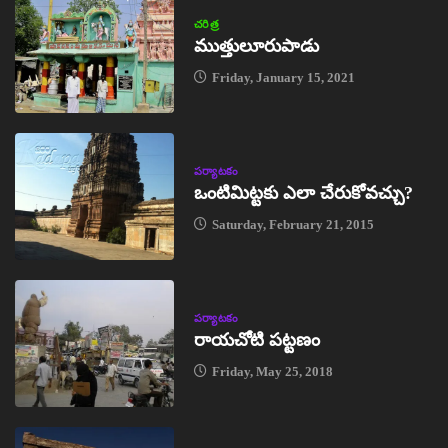
చరిత్ర
ముత్తులూరుపాడు
Friday, January 15, 2021
పర్యాటకం
ఒంటిమిట్టకు ఎలా చేరుకోవచ్చు?
Saturday, February 21, 2015
పర్యాటకం
రాయచోటి పట్టణం
Friday, May 25, 2018