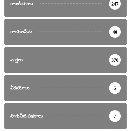
రాజకీయాలు
247
రాయలసీమ
40
వార్తలు
370
వీడియోలు
5
సాగునీటి పథకాలు
7