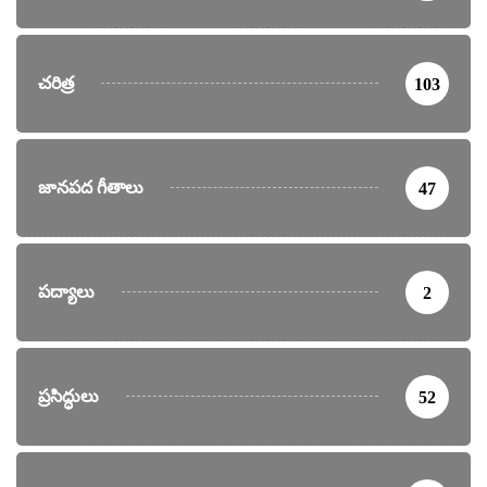
చరిత్ర
103
జానపద గీతాలు
47
పద్యాలు
2
ప్రసిద్ధులు
52