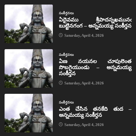
సంకీర్తనలు
ఏదైవము శ్రీపాదన్నఖమునఁ
బుట్టినగంగ – అన్నమయ్య సంకీర్తన
Saturday, April 4, 2026
సంకీర్తనలు
ఏణ నయనల చూపులెంత
సొబగైయుండు – అన్నమయ్య
సంకీర్తన
Saturday, April 4, 2026
సంకీర్తనలు
ఎంత చేసిన తనకేది తుద –
అన్నమయ్య సంకీర్తన
Saturday, April 4, 2026