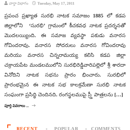
వార్తా విభాగం
Tuesday, May 17, 2011
ప్రపంచ ప్రఖ్యాత సురభి నాటక సమాజం 1885 లో కడప
జిల్లాలోని ‘సురభి’ గ్రామంలో కీచకవధ నాటక ప్రదర్శనతో
మొదలయ్యింది. ఈ సమాజ వ్యవస్థా పకుడు వనారస
గోవిందరావు. వనారస సోదరులు వనారస గోవిందరావు
మరియు వనారస చిన్నరామయ్య కలిసి కడప జిల్లా
చక్రాయపేట మండలములోని సురభిరెడ్డివారిపల్లెలో శ్రీ శారదా
వినోదిని నాటక సభను ప్రారం భించారు. సురభిలో
ప్రారంభమైన ఈ నాటక సభ కాలక్రమేణా సురభి నాటక
సంఘంగా ప్రసిద్ధి చెందినది. రంగస్థలముపై స్ర్తీ పాత్రలను […]
పూర్తి వివరాలు ...
RECENT
POPULAR
COMMENTS