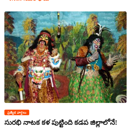
ప్రత్యేక వార్తలు
సురభి నాటక కళ పుట్టింది కడప జిల్లాలోనే!