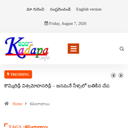
మా గురించి
సంప్రదించండి
English version
Friday, August 7, 2026
TRENDING
కొమ్మిరెడ్డి విశ్వమోహనరెడ్డి – జనమనే నీళ్ళలో బతికిన చేప
Home
కమలాభాయి
TAGS :కమలాభాయి