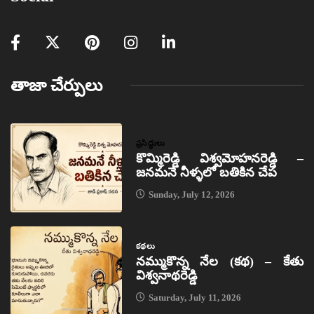
తాజా చేర్పులు
ప్రసిద్ధులు
కొమ్మిరెడ్డి విశ్వమోహనరెడ్డి –
జనమనే నీళ్ళలో బతికిన చేప
Sunday, July 12, 2026
కథలు
నమ్ముకొన్న నేల (కథ) – కేతు
విశ్వనాథరెడ్డి
Saturday, July 11, 2026