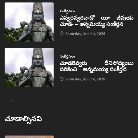
సంకీర్తనలు
ఎవ్వరెవ్వరివాడో యీ జీవుఁడు
చూడ- – అన్నమయ్య సంకీర్తన
Saturday, April 4, 2026
సంకీర్తనలు
చూడరెవ్వరు దీనిసోద్యంబు
పరికించి – అన్నమయ్య సంకీర్తన
Saturday, April 4, 2026
చూడాల్సినవి