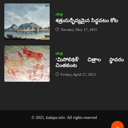
చరిత్ర
శత్రుదుర్భేద్యమైన సిద్ధవటం కోట
Tuesday, May 17, 2011
చరిత్ర
‘మిసోలిథిక్‌’ చిత్రాల స్థావరం
చింతకుంట
Friday, April 27, 2012
© 2025, kadapa.info. All rights reserved