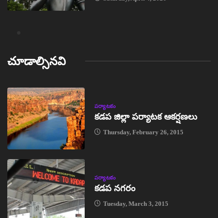
చూడాల్సినవి
పర్యాటకం
కడప జిల్లా పర్యాటక ఆకర్షణలు
Thursday, February 26, 2015
పర్యాటకం
కడప నగరం
Tuesday, March 3, 2015