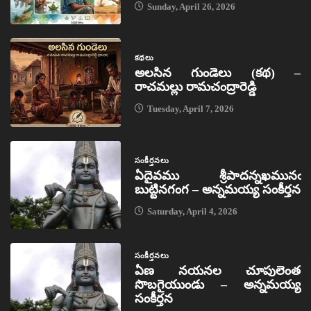
Sunday, April 26, 2026
కథలు
అలసిన గుండెలు (కథ) –
రాచమల్లు రామచంద్రారెడ్డి
Tuesday, April 7, 2026
సంకీర్తనలు
ఏదైవము శ్రీపాదన్నఖమునఁ
బుట్టినగంగ – అన్నమయ్య సంకీర్తన
Saturday, April 4, 2026
సంకీర్తనలు
ఏణ నయనల చూపులెంత
సొబగైయుండు – అన్నమయ్య
సంకీర్తన