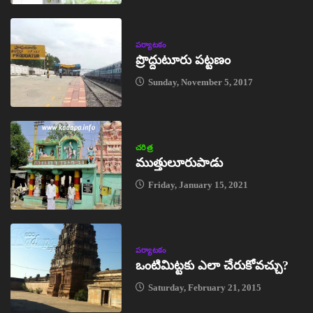
పర్యాటకం
ప్రొద్దుటూరు పట్టణం
Sunday, November 5, 2017
చరిత్ర
ముత్తులూరుపాడు
Friday, January 15, 2021
పర్యాటకం
ఒంటిమిట్టకు ఎలా చేరుకోవచ్చు?
Saturday, February 21, 2015