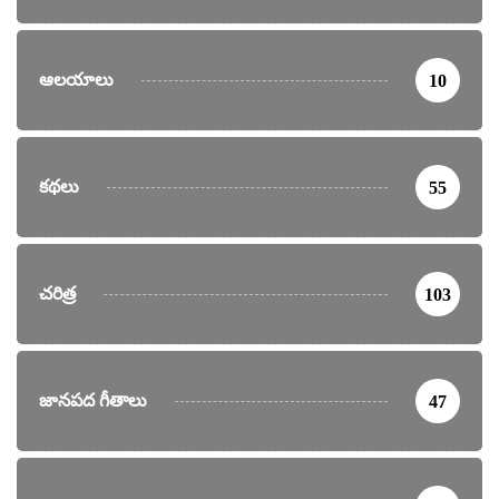
ఆలయాలు
10
కథలు
55
చరిత్ర
103
జానపద గీతాలు
47