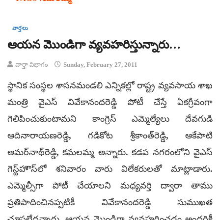
వార్తలు
ఆయన మొండిగా వ్యవహరిస్తున్నారు…
వార్తా విభాగం
Sunday, February 27, 2011
స్థానిక సంస్థల శాసనమండలి ఎన్నికల్లో రాష్ట్ర వ్యవసాయ శాఖ
మంత్రి వైఎస్ వివేకానందరెడ్డి పోటీ చేస్తే ఏకగ్రీవంగా
గెలిపించుకుంటామని కాంగ్రెస్ ఎమ్మెల్యేలు దేవగుడి
ఆదినారాయణరెడ్డి, గడికోట శ్రీకాంత్‌రెడ్డి, ఆకేపాటి
అమర్‌నాథ్‌రెడ్డి, కమలమ్మ అన్నారు. కడప నగరంలోని వైఎస్
గెస్ట్‌హౌస్‌లో శనివారం వారు విలేకరులతో మాట్లాడారు.
ఎమ్మెల్సీగా పోటీ చేయాలని మధ్యవర్తి ద్వారా తాము
ప్రతిపాదించినప్పటికీ వివేకానందరెడ్డి సుముఖత
చూపలేదన్నారు. ఆయన మొండిగా వ్యవహరించడం అందరికీ