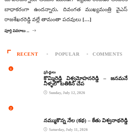
బాధాకరంగా ఉందన్నారు. దివంగత ముఖ్యమంత్రి వైఎస్
రాజశేఖరరెడ్డి వల్లే తామంతా పదవులు […]
పూర్తి వివరాలు ...
RECENT
POPULAR
COMMENTS
1
ప్రసిద్ధులు
కొమ్మిరెడ్డి విశ్వమోహనరెడ్డి – జనమనే
నీళ్ళలో బతికిన చేప
Sunday, July 12, 2026
2
కథలు
నమ్ముకొన్న నేల (కథ) – కేతు విశ్వనాథరెడ్డి
Saturday, July 11, 2026