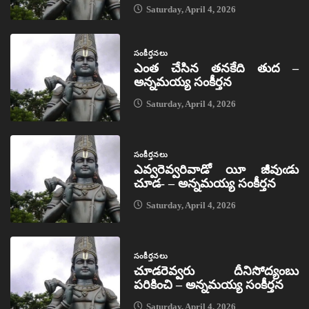
Saturday, April 4, 2026
సంకీర్తనలు
ఎంత చేసిన తనకేది తుద –
అన్నమయ్య సంకీర్తన
Saturday, April 4, 2026
సంకీర్తనలు
ఎవ్వరెవ్వరివాడో యీ జీవుఁడు
చూడ- – అన్నమయ్య సంకీర్తన
Saturday, April 4, 2026
సంకీర్తనలు
చూడరెవ్వరు దీనిసోద్యంబు
పరికించి – అన్నమయ్య సంకీర్తన
Saturday, April 4, 2026