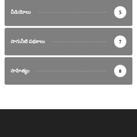
వీడియోలు
5
సాగునీటి పథకాలు
7
సాహిత్యం
8