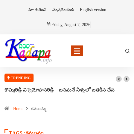
మా గురించి
సంప్రదించండి
English version
Friday, August 7, 2026
TRENDING
కొమ్మిరెడ్డి విశ్వమోహనరెడ్డి – జనమనే నీళ్ళలో బతికిన చేప
Home
కమలమ్మ
TAGS :కమలమ్మ