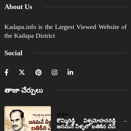
About Us
Kadapa.info is the Largest Viewed Website of
the Kadapa District
Social
తాజా చేర్పులు
ప్రసిద్ధులు
కొమ్మిరెడ్డి విశ్వమోహనరెడ్డి –
జనమనే నీళ్ళలో బతికిన చేప