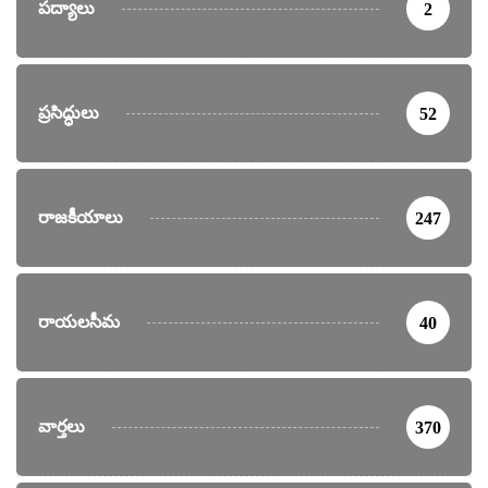
పద్యాలు
2
ప్రసిద్ధులు
52
రాజకీయాలు
247
రాయలసీమ
40
వార్తలు
370