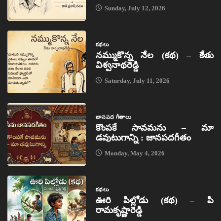
Sunday, July 12, 2026
కథలు
నమ్ముకొన్న నేల (కథ) – కేతు
విశ్వనాథరెడ్డి
Saturday, July 11, 2026
జానపద గీతాలు
కొంపకే సావమను – మా
డవుటుగాన్ని : జానపదగీతం
Monday, May 4, 2026
కథలు
ఊరి పిల్లోడు (కథ) – పి
రామకృష్ణారెడ్డి