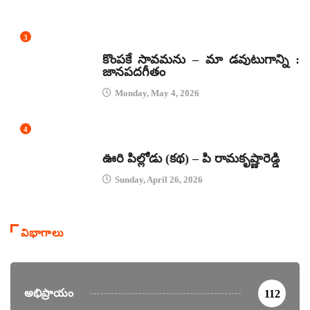
3
జానపద గీతాలు
కొంపకే సావమను – మా డవుటుగాన్ని :
జానపదగీతం
Monday, May 4, 2026
4
కథలు
ఊరి పిల్లోడు (కథ) – పి రామకృష్ణారెడ్డి
Sunday, April 26, 2026
విభాగాలు
అభిప్రాయం
112