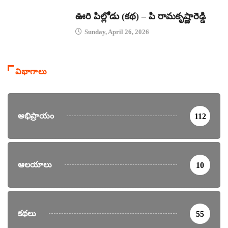
కథలు
ఊరి పిల్లోడు (కథ) – పి రామకృష్ణారెడ్డి
Sunday, April 26, 2026
విభాగాలు
అభిప్రాయం
112
ఆలయాలు
10
కథలు
55