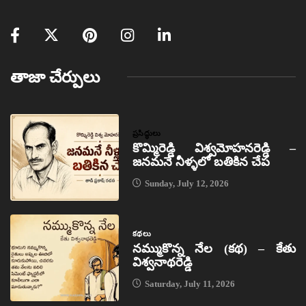
తాజా చేర్పులు
ప్రసిద్ధులు
కొమ్మిరెడ్డి విశ్వమోహనరెడ్డి –
జనమనే నీళ్ళలో బతికిన చేప
Sunday, July 12, 2026
కథలు
నమ్ముకొన్న నేల (కథ) – కేతు
విశ్వనాథరెడ్డి
Saturday, July 11, 2026