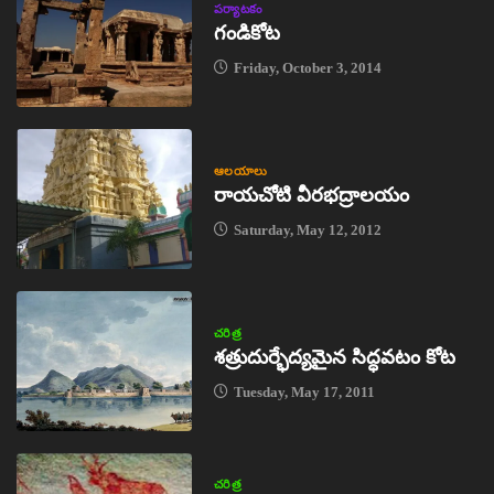
పర్యాటకం
గండికోట
Friday, October 3, 2014
ఆలయాలు
రాయచోటి వీరభద్రాలయం
Saturday, May 12, 2012
చరిత్ర
శత్రుదుర్భేద్యమైన సిద్ధవటం కోట
Tuesday, May 17, 2011
చరిత్ర