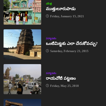
చరిత్ర
ముత్తులూరుపాడు
Friday, January 15, 2021
పర్యాటకం
ఒంటిమిట్టకు ఎలా చేరుకోవచ్చు?
Saturday, February 21, 2015
పర్యాటకం
రాయచోటి పట్టణం
Friday, May 25, 2018