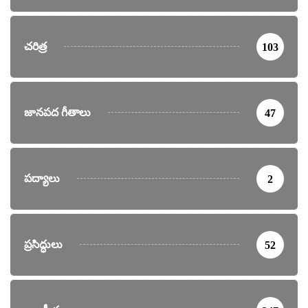
చరిత్ర
103
జానపద గీతాలు
47
పద్యాలు
2
ప్రసిద్ధులు
52