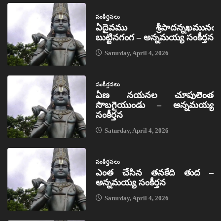
సంకీర్తనలు
ఏదైవము శ్రీపాదన్నఖమునఁ
బుట్టినగంగ – అన్నమయ్య సంకీర్తన
Saturday, April 4, 2026
సంకీర్తనలు
ఏణ నయనల చూపులెంత
సొబగైయుండు – అన్నమయ్య
సంకీర్తన
Saturday, April 4, 2026
సంకీర్తనలు
ఎంత చేసిన తనకేది తుద –
అన్నమయ్య సంకీర్తన
Saturday, April 4, 2026