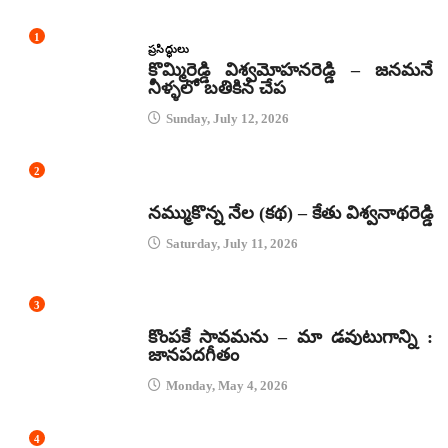
1
ప్రసిద్ధులు
కొమ్మిరెడ్డి విశ్వమోహనరెడ్డి – జనమనే
నీళ్ళలో బతికిన చేప
Sunday, July 12, 2026
2
కథలు
నమ్ముకొన్న నేల (కథ) – కేతు విశ్వనాథరెడ్డి
Saturday, July 11, 2026
3
జానపద గీతాలు
కొంపకే సావమను – మా డవుటుగాన్ని :
జానపదగీతం
Monday, May 4, 2026
4