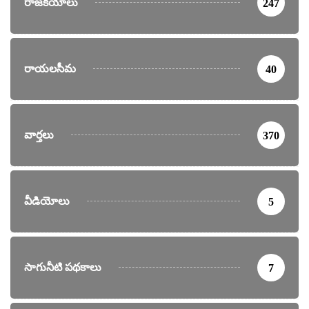
రాజకీయాలు
247
రాయలసీమ
40
వార్తలు
370
వీడియోలు
5
సాగునీటి పథకాలు
7