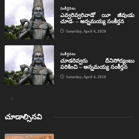
సంకీర్తనలు
ఎవ్వరెవ్వరివాడో యీ జీవుఁడు
చూడ- – అన్నమయ్య సంకీర్తన
Saturday, April 4, 2026
సంకీర్తనలు
చూడరెవ్వరు దీనిసోద్యంబు
పరికించి – అన్నమయ్య సంకీర్తన
Saturday, April 4, 2026
చూడాల్సినవి