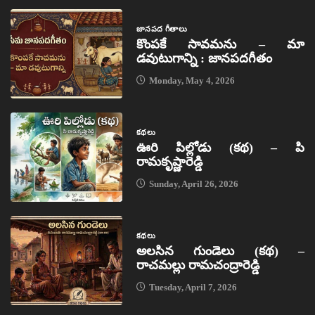
జానపద గీతాలు
కొంపకే సావమను – మా
డవుటుగాన్ని : జానపదగీతం
Monday, May 4, 2026
కథలు
ఊరి పిల్లోడు (కథ) – పి
రామకృష్ణారెడ్డి
Sunday, April 26, 2026
కథలు
అలసిన గుండెలు (కథ) –
రాచమల్లు రామచంద్రారెడ్డి
Tuesday, April 7, 2026