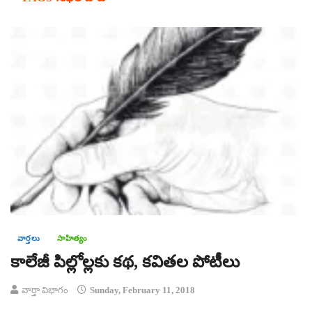
వార్తలు
సాహిత్యం
కాలేజీ పిల్లోల్లకు కథ, కవితల పోటీలు
వార్తా విభాగం
Sunday, February 11, 2018