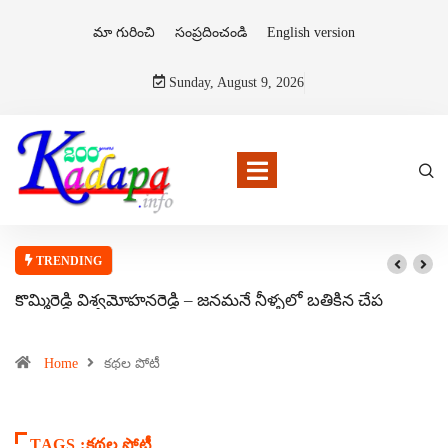
మా గురించి
సంప్రదించండి
English version
Sunday, August 9, 2026
TRENDING
కొమ్మిరెడ్డి విశ్వమోహనరెడ్డి – జనమనే నీళ్ళలో బతికిన చేప
Home
కథల పోటీ
TAGS :కథల పోటీ