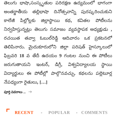
తెలుగు భాషా,సంస్కృతుల పరిరక్షణ ఉద్యమంలో భాగంగా
అంతర్జాతీయ తల్లిభాషా దినోత్సవాన్ని పురష్కరించుకుని
కాలేజీ పిల్లోల్లకు జిల్లాస్థాయి కథ, కవితల పోటీలను
నిర్వహిస్తున్నట్లు తెలుగు సమాజం వ్యవస్థాపక అధ్యక్షుడు ,
రచయిత తవ్వా ఓబుల్‌‌రెడ్డి ఆదివారం ఒక ప్రకటనలో
తెలిపినారు. మైదుకూరులోని జిల్లా పరిషత్ హైస్కూలులో
ఫిబ్రవరి 18 వ తేదీ ఉదయం 9 గంటల నుంచి ఈ పోటీలు
జరుగుతాయని ఇంటర్, డిగ్రీ, విశ్వవిద్యాలయ స్థాయి
విద్యార్థులు ఈ పోటీల్లో పాల్గొనవచ్చు. కథలను పల్లెటూర్ల
నేపధ్యంగా రైతులు, […]
పూర్తి వివరాలు ...
RECENT
POPULAR
COMMENTS