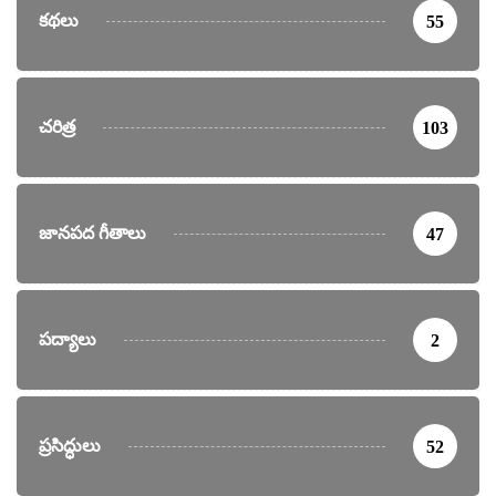
కథలు
55
చరిత్ర
103
జానపద గీతాలు
47
పద్యాలు
2
ప్రసిద్ధులు
52