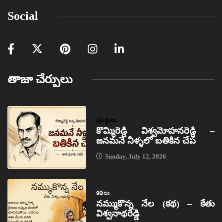
Social
తాజా చేర్పులు
ప్రసిద్ధులు
కొమ్మిరెడ్డి విశ్వమోహనరెడ్డి –
జనమనే నీళ్ళలో బతికిన చేప
Sunday, July 12, 2026
కథలు
నమ్ముకొన్న నేల (కథ) – కేతు
విశ్వనాథరెడ్డి