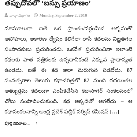
తప్పుదోవలో ‘బస్సు ప్రయాణం’
వార్తా విభాగం
Monday, September 2, 2019
మామూలుగా ఐతే ఒక ప్రాంతం/వర్గంమీద అక్కసుతో
అపోహలు, అకారణ ద్వేషం కలిగేలా రాసే కథలను విజ్ఞతగల
సంపాదకులు ప్రచురించరు. ఒకవేళ ప్రచురించినా ఇలాంటి
కథలకు పాత పత్రికలకు ఉన్నదానికంటే ఎక్కువ ప్రాధాన్యత
ఉండదు. ఐతే ఈ కథ అలా మరుగున పడలేదు. 87
సంవత్సరాల తెలుగు కథాచరిత్రలో 87 మంది రచయితల
అత్యుత్తమ కథలుగా ఎంపికచేసిన కథాసాగర్ సంకలనంలో
చోటు సంపాదించుకుంది. కథ అక్కడితో ఆగలేదు – ఆ
కథాసంకలనాన్ని ఆంధ్ర ప్రదేశ్ పబ్లిక్ సర్వీస్ కమీషన్ […]
పూర్తి వివరాలు ...