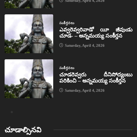
Saturday, April 4, 2026
సంకీర్తనలు
ఎవ్వరెవ్వరివాడో యీ జీవుఁడు
చూడ- – అన్నమయ్య సంకీర్తన
Saturday, April 4, 2026
సంకీర్తనలు
చూడరెవ్వరు దీనిసోద్యంబు
పరికించి – అన్నమయ్య సంకీర్తన
Saturday, April 4, 2026
చూడాల్సినవి