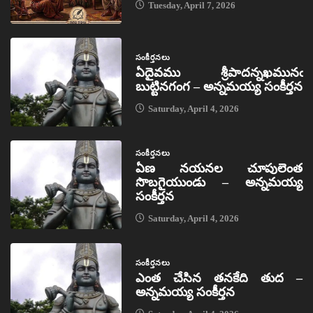
Tuesday, April 7, 2026
సంకీర్తనలు
ఏదైవము శ్రీపాదన్నఖమునఁ
బుట్టినగంగ – అన్నమయ్య సంకీర్తన
Saturday, April 4, 2026
సంకీర్తనలు
ఏణ నయనల చూపులెంత
సొబగైయుండు – అన్నమయ్య
సంకీర్తన
Saturday, April 4, 2026
సంకీర్తనలు
ఎంత చేసిన తనకేది తుద –
అన్నమయ్య సంకీర్తన