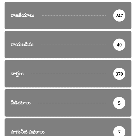
రాజకీయాలు
247
రాయలసీమ
40
వార్తలు
370
వీడియోలు
5
సాగునీటి పథకాలు
7