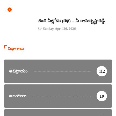
4
కథలు
ఊరి పిల్లోడు (కథ) – పి రామకృష్ణారెడ్డి
Sunday, April 26, 2026
విభాగాలు
అభిప్రాయం
112
ఆలయాలు
10