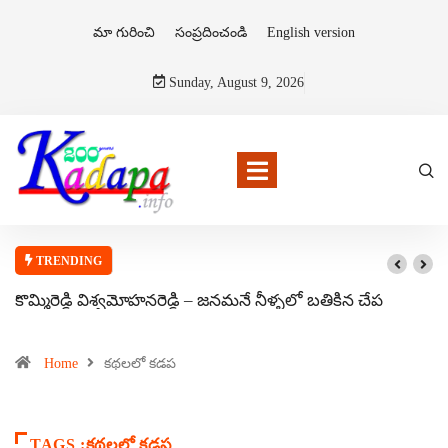
మా గురించి
సంప్రదించండి
English version
Sunday, August 9, 2026
TRENDING
కొమ్మిరెడ్డి విశ్వమోహనరెడ్డి – జనమనే నీళ్ళలో బతికిన చేప
Home
కథలలో కడప
TAGS :కథలలో కడప