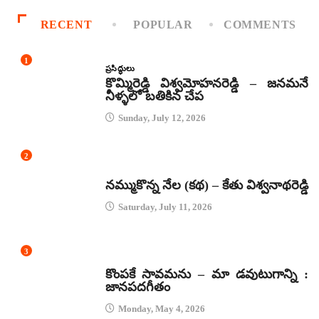
RECENT
POPULAR
COMMENTS
1
ప్రసిద్ధులు
కొమ్మిరెడ్డి విశ్వమోహనరెడ్డి – జనమనే
నీళ్ళలో బతికిన చేప
Sunday, July 12, 2026
2
కథలు
నమ్ముకొన్న నేల (కథ) – కేతు విశ్వనాథరెడ్డి
Saturday, July 11, 2026
3
జానపద గీతాలు
కొంపకే సావమను – మా డవుటుగాన్ని :
జానపదగీతం
Monday, May 4, 2026