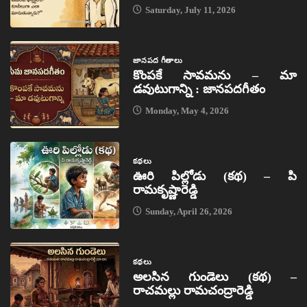
Saturday, July 11, 2026
జానపద గీతాలు
కొంపకే సావమను – మా
డవుటుగాన్ని : జానపదగీతం
Monday, May 4, 2026
కథలు
ఊరి పిల్లోడు (కథ) – పి
రామకృష్ణారెడ్డి
Sunday, April 26, 2026
కథలు
అలసిన గుండెలు (కథ) –
రాచమల్లు రామచంద్రారెడ్డి