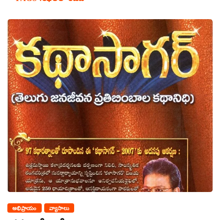
అభిప్రాయం
వ్యాసాలు