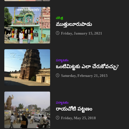
చరిత్ర
ముత్తులూరుపాడు
Friday, January 15, 2021
పర్యాటకం
ఒంటిమిట్టకు ఎలా చేరుకోవచ్చు?
Saturday, February 21, 2015
పర్యాటకం
రాయచోటి పట్టణం
Friday, May 25, 2018