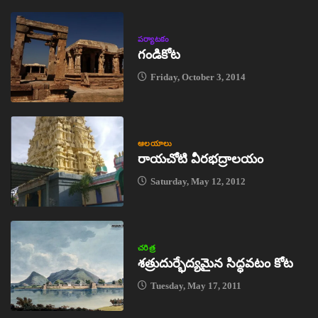
పర్యాటకం
గండికోట
Friday, October 3, 2014
ఆలయాలు
రాయచోటి వీరభద్రాలయం
Saturday, May 12, 2012
చరిత్ర
శత్రుదుర్భేద్యమైన సిద్ధవటం కోట
Tuesday, May 17, 2011