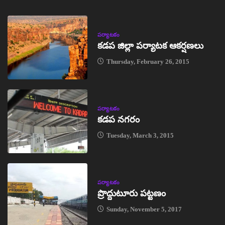
పర్యాటకం
కడప జిల్లా పర్యాటక ఆకర్షణలు
Thursday, February 26, 2015
పర్యాటకం
కడప నగరం
Tuesday, March 3, 2015
పర్యాటకం
ప్రొద్దుటూరు పట్టణం
Sunday, November 5, 2017