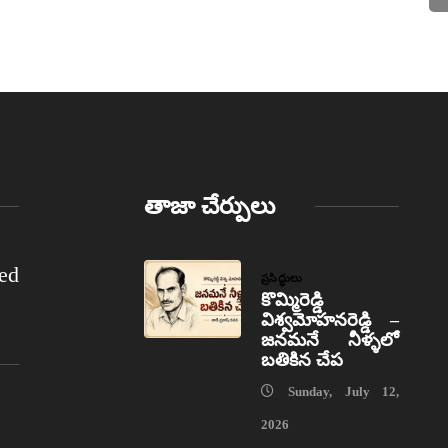
తాజా చేర్పులు
ed
ప్రసిద్ధులు
కొమ్మిరెడ్డి
విశ్వమోహనరెడ్డి –
జనమనే నీళ్ళలో
బతికిన చేప
Sunday, July 12,
2026