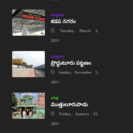
పర్యాటకం
కడప నగరం
Tuesday, March 3,
2015
పర్యాటకం
ప్రొద్దుటూరు పట్టణం
Sunday, November 5,
2017
చరిత్ర
ముత్తులూరుపాడు
Friday, January 15,
2021