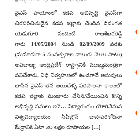
వైఎస్ హయాంలో కడప అభివృద్ధి వైఎస్‌గా
చిరపరిచితుడైన కడప జిల్లాకు చెందిన దివంగత
యెడుగూరి సందింటి రాజశేఖరరెడ్డి
గారు 14/05/2004 నుండి 02/09/2009 వరకు
(సుమారుగా 5 సంవత్సరాల నాలుగు నెలల పాటు)
అవిభాజ్య ఆంధ్రప్రదేశ్ రాష్ట్రానికి ముఖ్యమంత్రిగా
పనిచేశారు. విధి నిర్వహణలో ఉండగానే అసువులు
బాసిన వైఎస్ తన అయిదేళ్ళ పరిపాలనా కాలంలో
కడప జిల్లాకు మంజూరు చేసిన/చేయించిన కొన్ని
అభివృద్ది పనులు ఇవే… విద్యారంగం: యోగివేమన
విశ్వవిద్యాలయం సిపిబ్రౌన్ భాషాపరిశోధనా
కేంద్రానికి ఏటా ౩౦ లక్షల రూపాయల […]