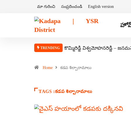
మా గురించి
సంప్రదించండి
English version
హోమ
కొమ్మిరెడ్డి విశ్వమోహనరెడ్డి – జనమ
TRENDING
Home
కడప శిల్పారామాలు
TAGS :కడప శిల్పారామాలు