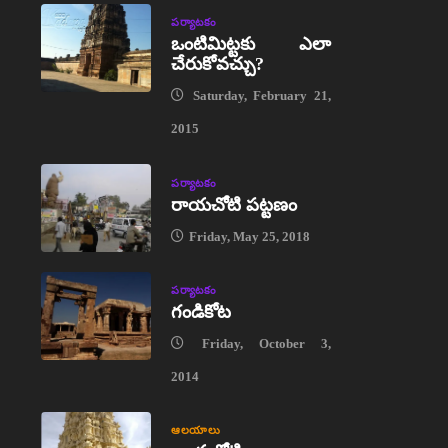
పర్యాటకం
ఒంటిమిట్టకు ఎలా
చేరుకోవచ్చు?
Saturday, February 21,
2015
పర్యాటకం
రాయచోటి పట్టణం
Friday, May 25, 2018
పర్యాటకం
గండికోట
Friday, October 3,
2014
ఆలయాలు