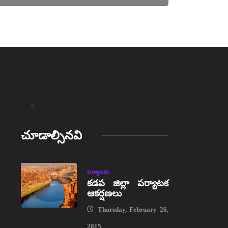
చూడాల్సినవి
పర్యాటకం
కడప జిల్లా పర్యాటక
ఆకర్షణలు
Thursday, February 26,
2015