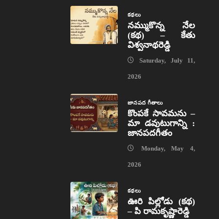
కథలు
నమ్ముకొన్న నేల
(కథ) – కేతు
విశ్వనాథరెడ్డి
Saturday, July 11,
2026
జానపద గీతాలు
కొంపకే సావమను –
మా డవుటుగాన్ని :
జానపదగీతం
Monday, May 4,
2026
కథలు
ఊరి పిల్లోడు (కథ)
– పి రామకృష్ణారెడ్డి