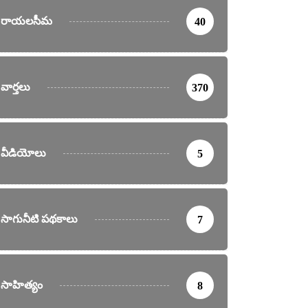
రాయలసీమ
40
వార్తలు
370
వీడియోలు
5
సాగునీటి పథకాలు
7
సాహిత్యం
8