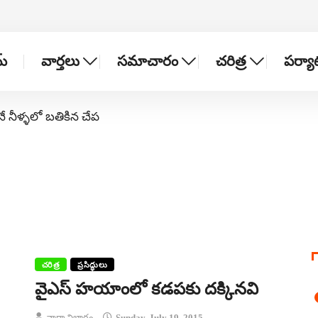
్
వార్తలు
సమాచారం
చరిత్ర
పర్య
నే నీళ్ళలో బతికిన చేప
చరిత్ర
ప్రసిద్ధులు
వైఎస్ హయాంలో కడపకు దక్కినవి
వార్తా విభాగం
Sunday, July 19, 2015