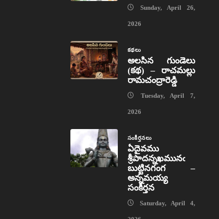
Sunday, April 26,
2026
కథలు
అలసిన గుండెలు
(కథ) – రాచమల్లు
రామచంద్రారెడ్డి
Tuesday, April 7,
2026
సంకీర్తనలు
ఏదైవము
శ్రీపాదన్నఖమునఁ
బుట్టినగంగ –
అన్నమయ్య
సంకీర్తన
Saturday, April 4,