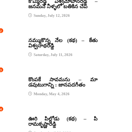
కొమ్మిరెడ్డి విశ్వమోహనరెడ్డి –
జనమనే నీళ్ళలో బతికిన చేప
Sunday, July 12, 2026
2
కథలు
నమ్ముకొన్న నేల (కథ) – కేతు
విశ్వనాథరెడ్డి
Saturday, July 11, 2026
3
జానపద గీతాలు
కొంపకే సావమను – మా
డవుటుగాన్ని : జానపదగీతం
Monday, May 4, 2026
4
కథలు
ఊరి పిల్లోడు (కథ) – పి
రామకృష్ణారెడ్డి