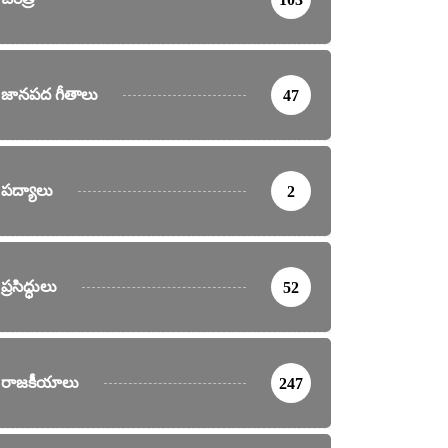
జానపద గీతాలు
47
పద్యాలు
2
ప్రసిద్ధులు
52
రాజకీయాలు
247