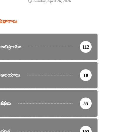
Sunday, April 26, 2026
విభాగాలు
అభిప్రాయం
112
ఆలయాలు
10
కథలు
55
చరిత్ర
103