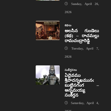
Sunday, April 26,
2026
కథలు
అలసిన గుండెలు
(కథ) – రాచమల్లు
రామచంద్రారెడ్డి
Tuesday, April 7,
2026
సంకీర్తనలు
ఏదైవము
శ్రీపాదన్నఖమునఁ
బుట్టినగంగ –
అన్నమయ్య
సంకీర్తన
Saturday, April 4,