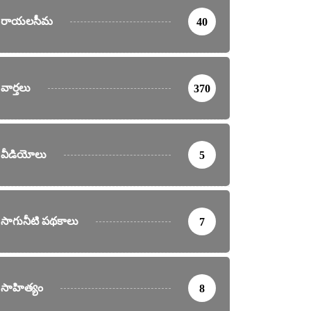
రాయలసీమ
40
వార్తలు
370
వీడియోలు
5
సాగునీటి పథకాలు
7
సాహిత్యం
8