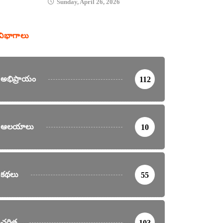
Sunday, April 26, 2026
విభాగాలు
అభిప్రాయం
112
ఆలయాలు
10
కథలు
55
చరిత్ర
103