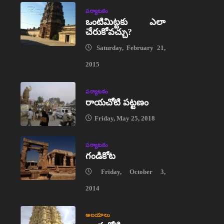
పర్యాటకం
ఒంటిమిట్టకు ఎలా
చేరుకోవచ్చు?
Saturday, February 21,
2015
పర్యాటకం
రాయచోటి పట్టణం
Friday, May 25, 2018
పర్యాటకం
గండికోట
Friday, October 3,
2014
ఆలయాలు