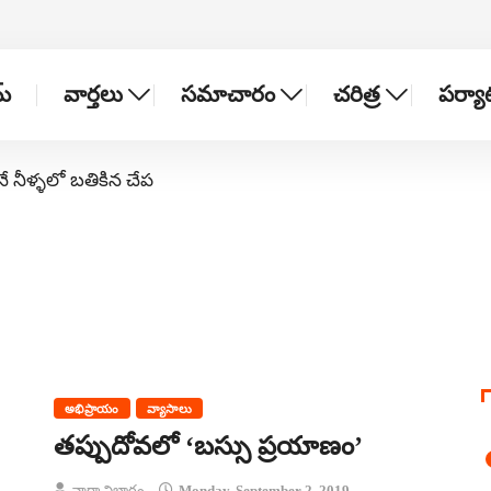
్
వార్తలు
సమాచారం
చరిత్ర
పర్య
నే నీళ్ళలో బతికిన చేప
అభిప్రాయం
వ్యాసాలు
తప్పుదోవలో ‘బస్సు ప్రయాణం’
వార్తా విభాగం
Monday, September 2, 2019