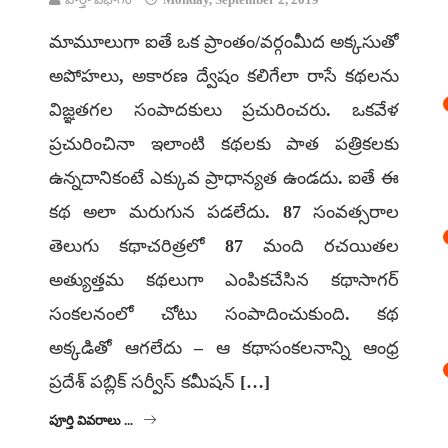
మామూలుగా ఐతే ఒక ప్రాంతం/వర్గంమీద అక్కసుతో
అపోహలు, అకారణ ద్వేషం కలిగేలా రాసే కథలను
విజ్ఞతగల సంపాదకులు ప్రచురించరు. ఒకవేళ
ప్రచురించినా ఇలాంటి కథలకు పాత పత్రికలకు
ఉన్నదానికంటే ఎక్కువ ప్రాధాన్యత ఉండదు. ఐతే ఈ
కథ అలా మరుగున పడలేదు. 87 సంవత్సరాల
తెలుగు కథాచరిత్రలో 87 మంది రచయితల
అత్యుత్తమ కథలుగా ఎంపికచేసిన కథాసాగర్
సంకలనంలో చోటు సంపాదించుకుంది. కథ
అక్కడితో ఆగలేదు – ఆ కథాసంకలనాన్ని ఆంధ్ర
ప్రదేశ్ పబ్లిక్ సర్వీస్ కమీషన్ […]
పూర్తి వివరాలు ...