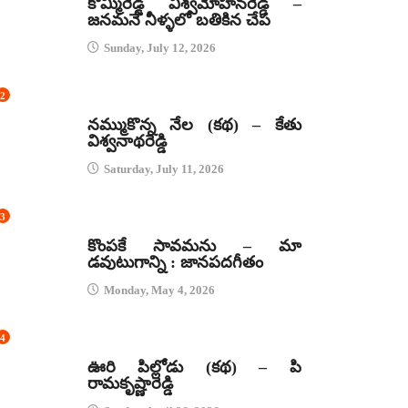
కొమ్మిరెడ్డి విశ్వమోహనరెడ్డి –
జనమనే నీళ్ళలో బతికిన చేప
Sunday, July 12, 2026
2
కథలు
నమ్ముకొన్న నేల (కథ) – కేతు
విశ్వనాథరెడ్డి
Saturday, July 11, 2026
3
జానపద గీతాలు
కొంపకే సావమను – మా
డవుటుగాన్ని : జానపదగీతం
Monday, May 4, 2026
4
కథలు
ఊరి పిల్లోడు (కథ) – పి
రామకృష్ణారెడ్డి