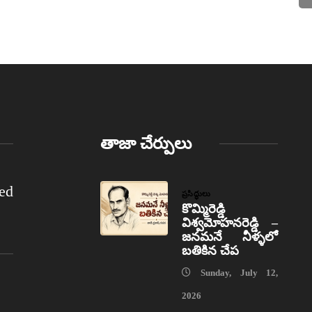
తాజా చేర్పులు
ed
ప్రసిద్ధులు
కొమ్మిరెడ్డి
విశ్వమోహనరెడ్డి –
జనమనే నీళ్ళలో
బతికిన చేప
Sunday, July 12,
2026