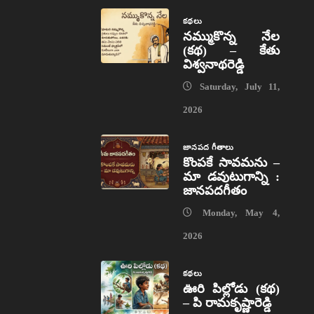
కథలు
నమ్ముకొన్న నేల
(కథ) – కేతు
విశ్వనాథరెడ్డి
Saturday, July 11,
2026
జానపద గీతాలు
కొంపకే సావమను –
మా డవుటుగాన్ని :
జానపదగీతం
Monday, May 4,
2026
కథలు
ఊరి పిల్లోడు (కథ)
– పి రామకృష్ణారెడ్డి