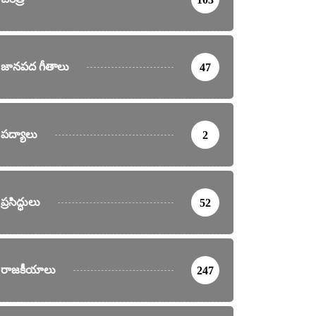
జానపద గీతాలు
47
పద్యాలు
2
ప్రసిద్ధులు
52
రాజకీయాలు
247