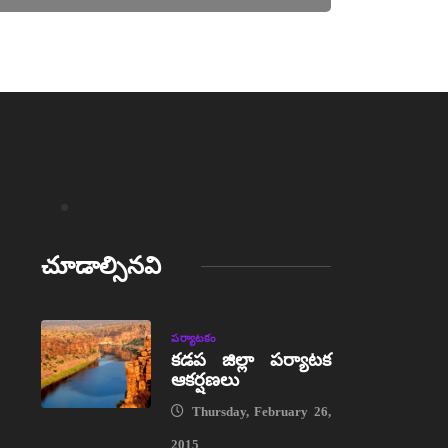
చూడాల్సినవి
పర్యాటకం
కడప జిల్లా పర్యాటక
ఆకర్షణలు
Thursday, February 26,
2015