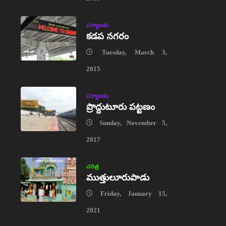
పర్యాటకం
కడప నగరం
Tuesday, March 3,
2015
పర్యాటకం
ప్రొద్దుటూరు పట్టణం
Sunday, November 5,
2017
చరిత్ర
ముత్తులూరుపాడు
Friday, January 15,
2021