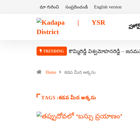
మా గురించి
సంప్రదించండి
English version
హోమ
కొమ్మిరెడ్డి విశ్వమోహనరెడ్డి – జనమ
TRENDING
Home
కడప మీద అక్కసు
TAGS :కడప మీద అక్కసు