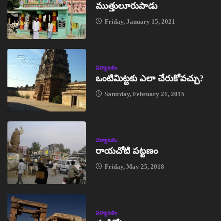
ముత్తులూరుపాడు
Friday, January 15, 2021
పర్యాటకం
ఒంటిమిట్టకు ఎలా చేరుకోవచ్చు?
Saturday, February 21, 2015
పర్యాటకం
రాయచోటి పట్టణం
Friday, May 25, 2018
పర్యాటకం