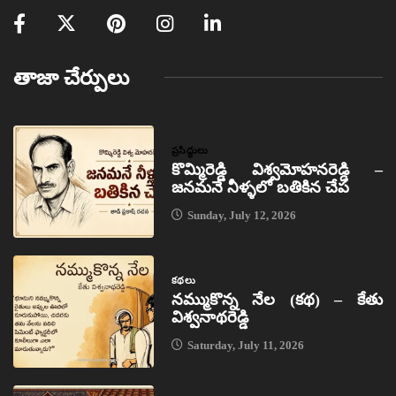
తాజా చేర్పులు
ప్రసిద్ధులు
కొమ్మిరెడ్డి విశ్వమోహనరెడ్డి –
జనమనే నీళ్ళలో బతికిన చేప
Sunday, July 12, 2026
కథలు
నమ్ముకొన్న నేల (కథ) – కేతు
విశ్వనాథరెడ్డి
Saturday, July 11, 2026