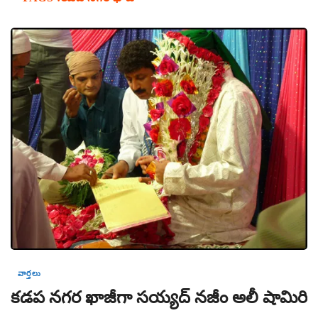
వార్తలు
కడప నగర ఖాజీగా సయ్యద్ నజీం అలీ షామిరి