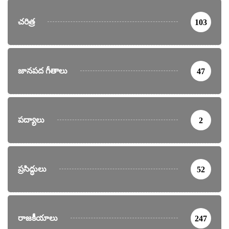
చరిత్ర
103
జానపద గీతాలు
47
పద్యాలు
2
ప్రసిద్ధులు
52
రాజకీయాలు
247