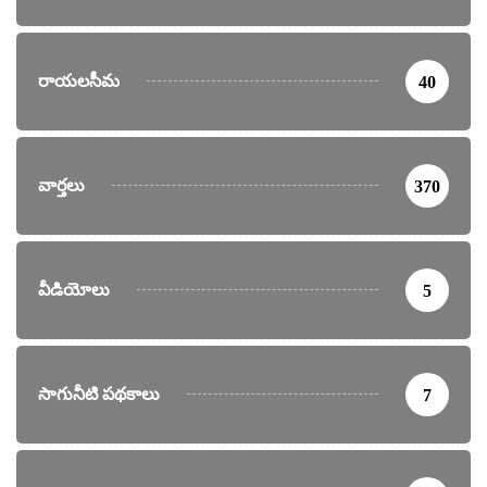
రాయలసీమ
40
వార్తలు
370
వీడియోలు
5
సాగునీటి పథకాలు
7