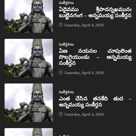
సంకీర్తనలు
ఏదైవము శ్రీపాదన్నఖమునఁ
బుట్టినగంగ – అన్నమయ్య సంకీర్తన
Saturday, April 4, 2026
సంకీర్తనలు
ఏణ నయనల చూపులెంత
సొబగైయుండు – అన్నమయ్య
సంకీర్తన
Saturday, April 4, 2026
సంకీర్తనలు
ఎంత చేసిన తనకేది తుద –
అన్నమయ్య సంకీర్తన
Saturday, April 4, 2026