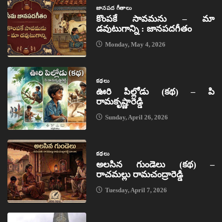
జానపద గీతాలు
కొంపకే సావమను – మా
డవుటుగాన్ని : జానపదగీతం
Monday, May 4, 2026
కథలు
ఊరి పిల్లోడు (కథ) – పి
రామకృష్ణారెడ్డి
Sunday, April 26, 2026
కథలు
అలసిన గుండెలు (కథ) –
రాచమల్లు రామచంద్రారెడ్డి
Tuesday, April 7, 2026