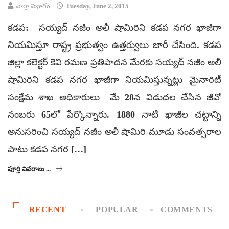
వార్తా విభాగం
Tuesday, June 2, 2015
కడప: సయ్యద్ నజీం అలీ షామిరిని కడప నగర ఖాజీగా
నియమిస్తూ రాష్ట్ర ప్రభుత్వం ఉత్తర్వులు జారీ చేసింది. కడప
జిల్లా కలెక్టర్ కెవి రమణ ప్రతిపాదన మేరకు సయ్యద్ నజీం అలీ
షామిరిని కడప నగర ఖాజీగా నియమిస్తున్నట్లు మైనారిటీ
సంక్షేమ శాఖ అధికారులు మే 28న విడుదల చేసిన జీవో
నంబరు 65లో పేర్కొన్నారు. 1880 నాటి ఖాజీల చట్టాన్ని
అనుసరించి సయ్యద్ నజీం అలీ షామిరి మూడు సంవత్సరాల
పాటు కడప నగర […]
పూర్తి వివరాలు ...
RECENT
POPULAR
COMMENTS