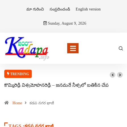
మా గురించి
సంప్రదించండి
English version
Sunday, August 9, 2026
TRENDING
కొమ్మిరెడ్డి విశ్వమోహనరెడ్డి – జనమనే నీళ్ళలో బతికిన చేప
Home
కడప నగర ఖాజీ
TAGS :కడప నగర ఖాజీ