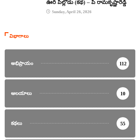
ఊరి పిల్లోడు (కథ) – పి రామకృష్ణారెడ్డి
Sunday, April 26, 2026
విభాగాలు
అభిప్రాయం
112
ఆలయాలు
10
కథలు
55