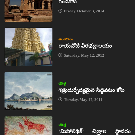
గండికోట
Friday, October 3, 2014
ఆలయాలు
రాయచోటి వీరభద్రాలయం
Saturday, May 12, 2012
చరిత్ర
శత్రుదుర్భేద్యమైన సిద్ధవటం కోట
Tuesday, May 17, 2011
చరిత్ర
‘మిసోలిథిక్‌’ చిత్రాల స్థావరం