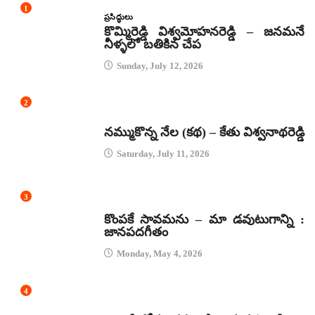
1
ప్రసిద్ధులు
కొమ్మిరెడ్డి విశ్వమోహనరెడ్డి – జనమనే
నీళ్ళలో బతికిన చేప
Sunday, July 12, 2026
2
కథలు
నమ్ముకొన్న నేల (కథ) – కేతు విశ్వనాథరెడ్డి
Saturday, July 11, 2026
3
జానపద గీతాలు
కొంపకే సావమను – మా డవుటుగాన్ని :
జానపదగీతం
Monday, May 4, 2026
4
కథలు