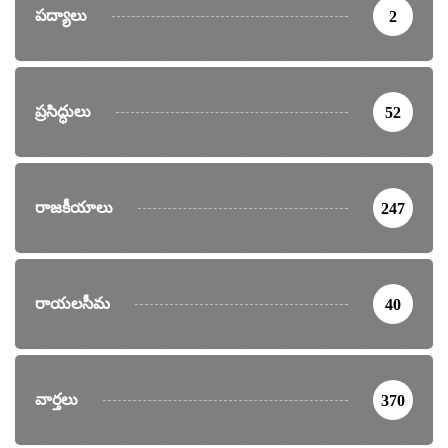
పద్యాలు
2
ప్రసిద్ధులు
52
రాజకీయాలు
247
రాయలసీమ
40
వార్తలు
370