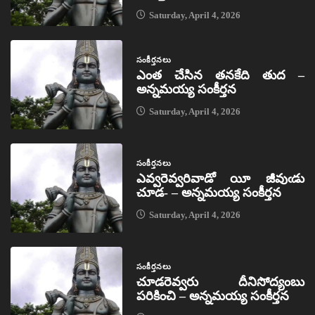
Saturday, April 4, 2026
సంకీర్తనలు
ఎంత చేసిన తనకేది తుద –
అన్నమయ్య సంకీర్తన
Saturday, April 4, 2026
సంకీర్తనలు
ఎవ్వరెవ్వరివాడో యీ జీవుఁడు
చూడ- – అన్నమయ్య సంకీర్తన
Saturday, April 4, 2026
సంకీర్తనలు
చూడరెవ్వరు దీనిసోద్యంబు
పరికించి – అన్నమయ్య సంకీర్తన