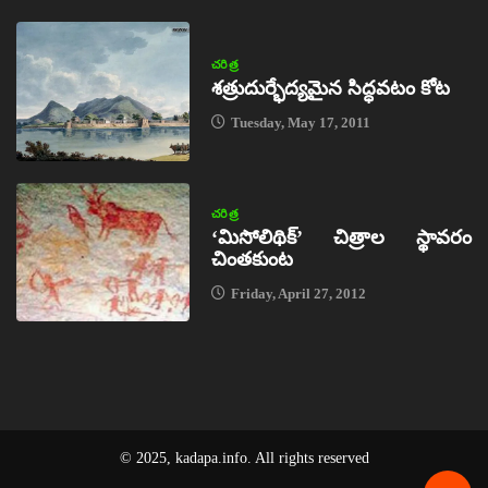
చరిత్ర
శత్రుదుర్భేద్యమైన సిద్ధవటం కోట
Tuesday, May 17, 2011
చరిత్ర
‘మిసోలిథిక్‌’ చిత్రాల స్థావరం
చింతకుంట
Friday, April 27, 2012
© 2025, kadapa.info. All rights reserved