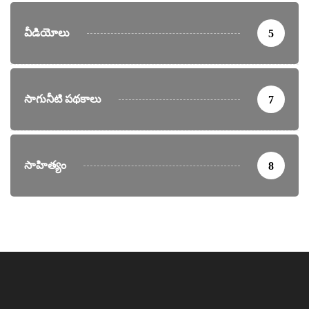
వీడియోలు
5
సాగునీటి పథకాలు
7
సాహిత్యం
8