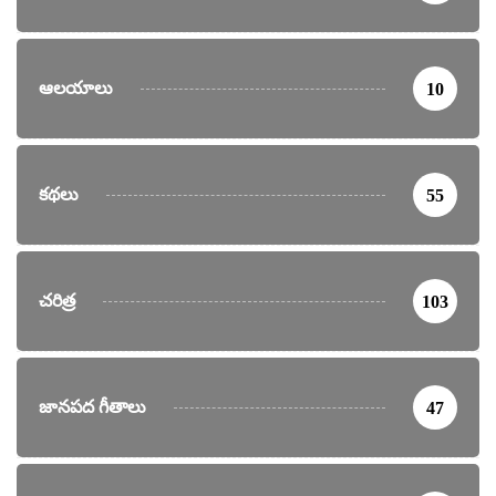
ఆలయాలు
10
కథలు
55
చరిత్ర
103
జానపద గీతాలు
47