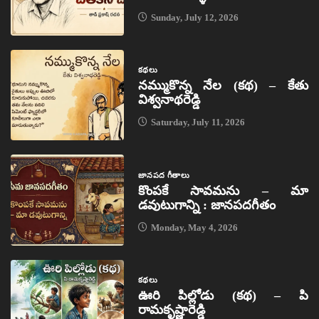
Sunday, July 12, 2026
కథలు
నమ్ముకొన్న నేల (కథ) – కేతు
విశ్వనాథరెడ్డి
Saturday, July 11, 2026
జానపద గీతాలు
కొంపకే సావమను – మా
డవుటుగాన్ని : జానపదగీతం
Monday, May 4, 2026
కథలు
ఊరి పిల్లోడు (కథ) – పి
రామకృష్ణారెడ్డి