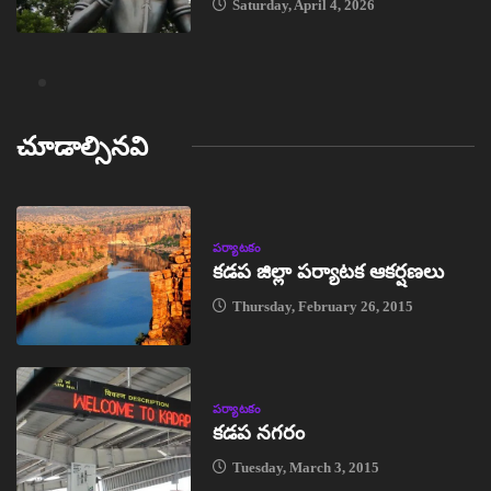
Saturday, April 4, 2026
చూడాల్సినవి
పర్యాటకం
కడప జిల్లా పర్యాటక ఆకర్షణలు
Thursday, February 26, 2015
పర్యాటకం
కడప నగరం
Tuesday, March 3, 2015