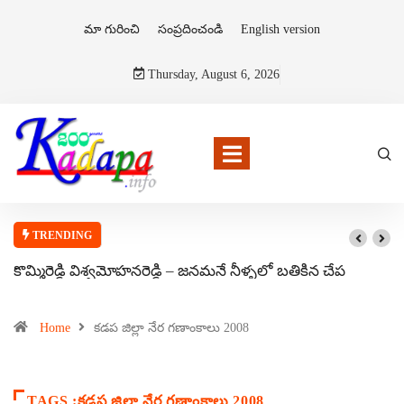
మా గురించి
సంప్రదించండి
English version
Thursday, August 6, 2026
TRENDING
కొమ్మిరెడ్డి విశ్వమోహనరెడ్డి – జనమనే నీళ్ళలో బతికిన చేప
Home
కడప జిల్లా నేర గణాంకాలు 2008
TAGS :కడప జిల్లా నేర గణాంకాలు 2008