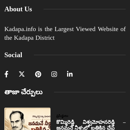
About Us
Kadapa.info is the Largest Viewed Website of
the Kadapa District
Social
తాజా చేర్పులు
ప్రసిద్ధులు
కొమ్మిరెడ్డి విశ్వమోహనరెడ్డి –
జనమనే నీళ్ళలో బతికిన చేప