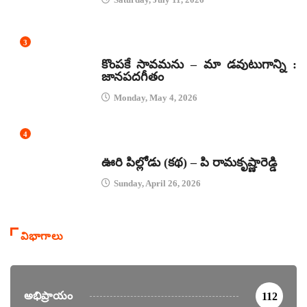
3
జానపద గీతాలు
కొంపకే సావమను – మా డవుటుగాన్ని :
జానపదగీతం
Monday, May 4, 2026
4
కథలు
ఊరి పిల్లోడు (కథ) – పి రామకృష్ణారెడ్డి
Sunday, April 26, 2026
విభాగాలు
అభిప్రాయం
112