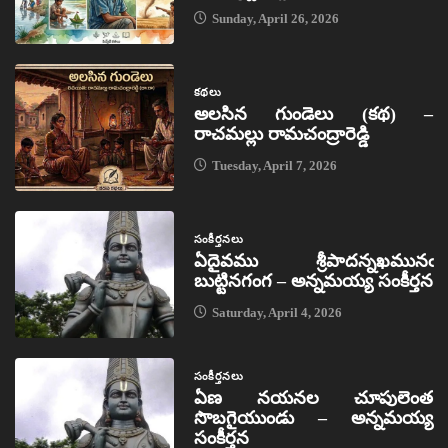
Sunday, April 26, 2026
కథలు
అలసిన గుండెలు (కథ) –
రాచమల్లు రామచంద్రారెడ్డి
Tuesday, April 7, 2026
సంకీర్తనలు
ఏదైవము శ్రీపాదన్నఖమునఁ
బుట్టినగంగ – అన్నమయ్య సంకీర్తన
Saturday, April 4, 2026
సంకీర్తనలు
ఏణ నయనల చూపులెంత
సొబగైయుండు – అన్నమయ్య
సంకీర్తన