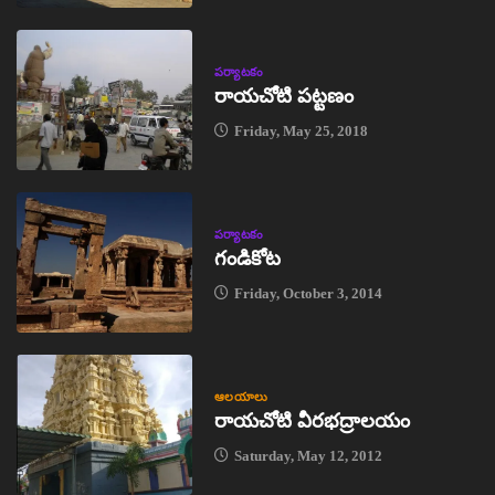
పర్యాటకం
రాయచోటి పట్టణం
Friday, May 25, 2018
పర్యాటకం
గండికోట
Friday, October 3, 2014
ఆలయాలు
రాయచోటి వీరభద్రాలయం
Saturday, May 12, 2012