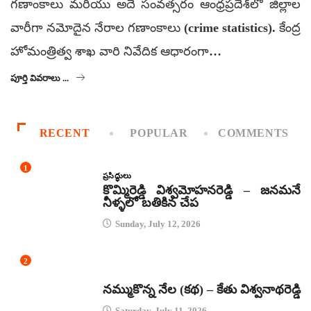
గణాంకాలు మరియు అదే సంవత్సరం ఆంధ్రప్రదేశ్‌లో జిల్లాల
వారీగా నమోదైన నేరాల గణాంకాలు (crime statistics). కేంద్ర
హోమంత్రిత్వ శాఖ వారి నివేదిక ఆధారంగా…
పూర్తి వివరాలు ...
RECENT
POPULAR
COMMENTS
1
ప్రసిద్ధులు
కొమ్మిరెడ్డి విశ్వమోహనరెడ్డి – జనమనే
నీళ్ళలో బతికిన చేప
Sunday, July 12, 2026
2
కథలు
నమ్ముకొన్న నేల (కథ) – కేతు విశ్వనాథరెడ్డి
Saturday, July 11, 2026