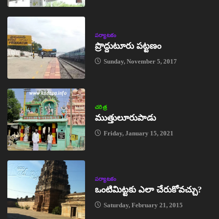
పర్యాటకం
ప్రొద్దుటూరు పట్టణం
Sunday, November 5, 2017
చరిత్ర
ముత్తులూరుపాడు
Friday, January 15, 2021
పర్యాటకం
ఒంటిమిట్టకు ఎలా చేరుకోవచ్చు?
Saturday, February 21, 2015