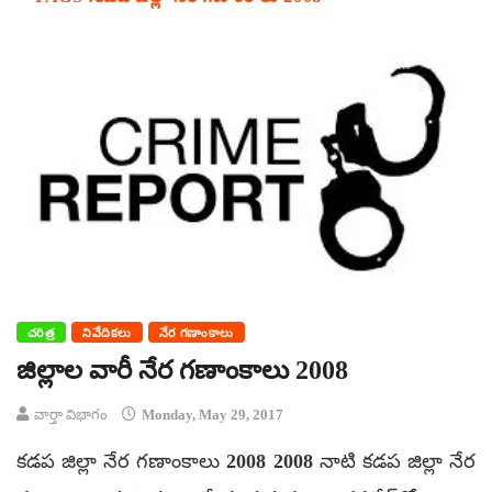
చరిత్ర
నివేదికలు
నేర గణాంకాలు
జిల్లాల వారీ నేర గణాంకాలు 2008
వార్తా విభాగం
Monday, May 29, 2017
కడప జిల్లా నేర గణాంకాలు 2008 2008 నాటి కడప జిల్లా నేర