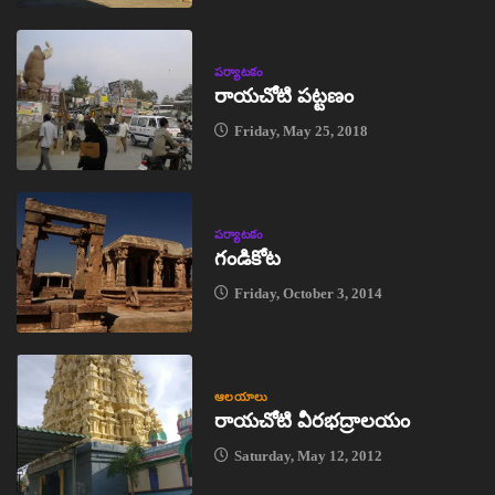
పర్యాటకం
రాయచోటి పట్టణం
Friday, May 25, 2018
పర్యాటకం
గండికోట
Friday, October 3, 2014
ఆలయాలు
రాయచోటి వీరభద్రాలయం
Saturday, May 12, 2012