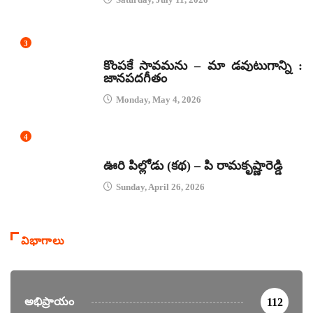
3
జానపద గీతాలు
కొంపకే సావమను – మా డవుటుగాన్ని :
జానపదగీతం
Monday, May 4, 2026
4
కథలు
ఊరి పిల్లోడు (కథ) – పి రామకృష్ణారెడ్డి
Sunday, April 26, 2026
విభాగాలు
అభిప్రాయం
112