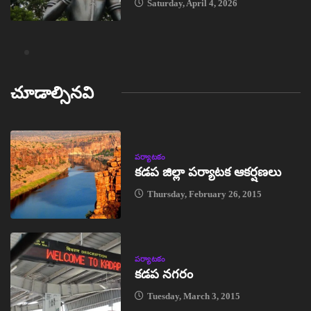
Saturday, April 4, 2026
చూడాల్సినవి
పర్యాటకం
కడప జిల్లా పర్యాటక ఆకర్షణలు
Thursday, February 26, 2015
పర్యాటకం
కడప నగరం
Tuesday, March 3, 2015