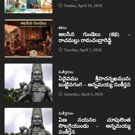
Sunday, April 26, 2026
కథలు
అలసిన గుండెలు (కథ) –
రాచమల్లు రామచంద్రారెడ్డి
Tuesday, April 7, 2026
సంకీర్తనలు
ఏదైవము శ్రీపాదన్నఖమునఁ
బుట్టినగంగ – అన్నమయ్య సంకీర్తన
Saturday, April 4, 2026
సంకీర్తనలు
ఏణ నయనల చూపులెంత
సొబగైయుండు – అన్నమయ్య
సంకీర్తన