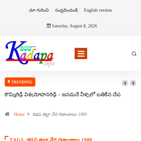
మా గురించి
సంప్రదించండి
English version
Saturday, August 8, 2026
TRENDING
కొమ్మిరెడ్డి విశ్వమోహనరెడ్డి – జనమనే నీళ్ళలో బతికిన చేప
Home
కడప జిల్లా నేర గణాంకాలు 1989
TAGS :కడప జిల్లా నేర గణాంకాలు 1989