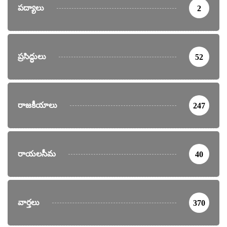
పద్యాలు
2
ప్రసిద్ధులు
52
రాజకీయాలు
247
రాయలసీమ
40
వార్తలు
370