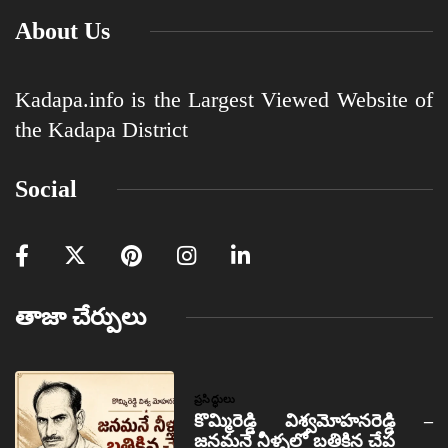
About Us
Kadapa.info is the Largest Viewed Website of
the Kadapa District
Social
తాజా చేర్పులు
ప్రసిద్ధులు
కొమ్మిరెడ్డి విశ్వమోహనరెడ్డి –
జనమనే నీళ్ళలో బతికిన చేప