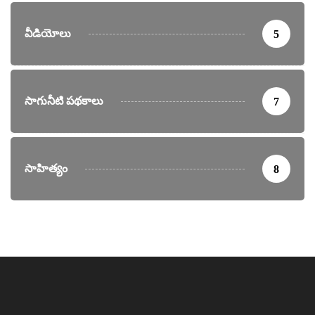
వీడియోలు
5
సాగునీటి పథకాలు
7
సాహిత్యం
8