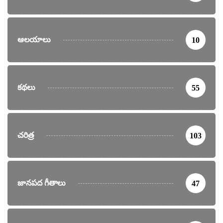
ఆలయాలు
10
కథలు
55
చరిత్ర
103
జానపద గీతాలు
47