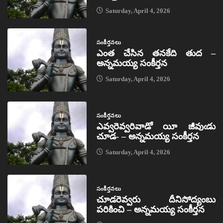
Saturday, April 4, 2026
సంకీర్తనలు
ఎంత చేసిన తనకేది తుద –
అన్నమయ్య సంకీర్తన
Saturday, April 4, 2026
సంకీర్తనలు
ఎవ్వరెవ్వరివాడో యీ జీవుఁడు
చూడ- – అన్నమయ్య సంకీర్తన
Saturday, April 4, 2026
సంకీర్తనలు
చూడరెవ్వరు దీనిసోద్యంబు
పరికించి – అన్నమయ్య సంకీర్తన