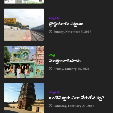
పర్యాటకం
ప్రొద్దుటూరు పట్టణం
Sunday, November 5, 2017
చరిత్ర
ముత్తులూరుపాడు
Friday, January 15, 2021
పర్యాటకం
ఒంటిమిట్టకు ఎలా చేరుకోవచ్చు?
Saturday, February 21, 2015