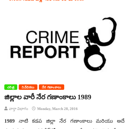
చరిత్ర
నివేదికలు
నేర గణాంకాలు
జిల్లాల వారీ నేర గణాంకాలు 1989
వార్తా విభాగం
Monday, March 28, 2016
1989 నాటి కడప జిల్లా నేర గణాంకాలు మరియు అదే