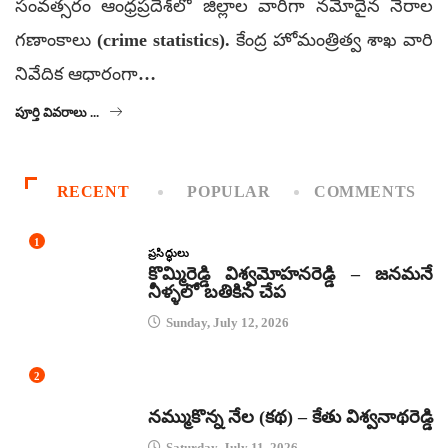
సంవత్సరం ఆంధ్రప్రదేశ్‌లో జిల్లాల వారీగా నమోదైన నేరాల
గణాంకాలు (crime statistics). కేంద్ర హోమంత్రిత్వ శాఖ వారి
నివేదిక ఆధారంగా…
పూర్తి వివరాలు ...
RECENT
POPULAR
COMMENTS
1
ప్రసిద్ధులు
కొమ్మిరెడ్డి విశ్వమోహనరెడ్డి – జనమనే
నీళ్ళలో బతికిన చేప
Sunday, July 12, 2026
2
కథలు
నమ్ముకొన్న నేల (కథ) – కేతు విశ్వనాథరెడ్డి
Saturday, July 11, 2026