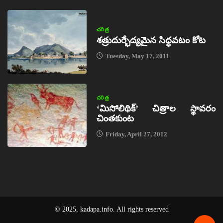
చరిత్ర
శత్రుదుర్భేద్యమైన సిద్ధవటం కోట
Tuesday, May 17, 2011
చరిత్ర
‘మిసోలిథిక్‌’ చిత్రాల స్థావరం
చింతకుంట
Friday, April 27, 2012
© 2025, kadapa.info. All rights reserved