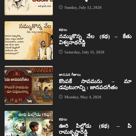
Sunday, July 12, 2026
కథలు
నమ్ముకొన్న నేల (కథ) – కేతు
విశ్వనాథరెడ్డి
Saturday, July 11, 2026
జానపద గీతాలు
కొంపకే సావమను – మా
డవుటుగాన్ని : జానపదగీతం
Monday, May 4, 2026
కథలు
ఊరి పిల్లోడు (కథ) – పి
రామకృష్ణారెడ్డి