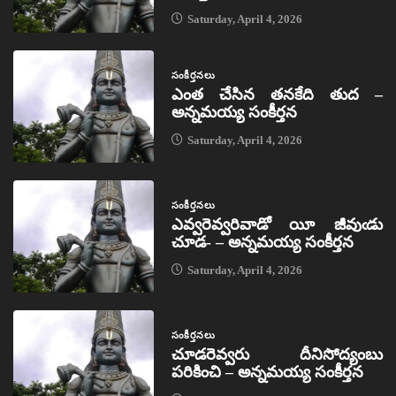
Saturday, April 4, 2026
సంకీర్తనలు
ఎంత చేసిన తనకేది తుద –
అన్నమయ్య సంకీర్తన
Saturday, April 4, 2026
సంకీర్తనలు
ఎవ్వరెవ్వరివాడో యీ జీవుఁడు
చూడ- – అన్నమయ్య సంకీర్తన
Saturday, April 4, 2026
సంకీర్తనలు
చూడరెవ్వరు దీనిసోద్యంబు
పరికించి – అన్నమయ్య సంకీర్తన