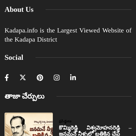
About Us
Kadapa.info is the Largest Viewed Website of
the Kadapa District
Social
తాజా చేర్పులు
ప్రసిద్ధులు
కొమ్మిరెడ్డి విశ్వమోహనరెడ్డి –
జనమనే నీళ్ళలో బతికిన చేప