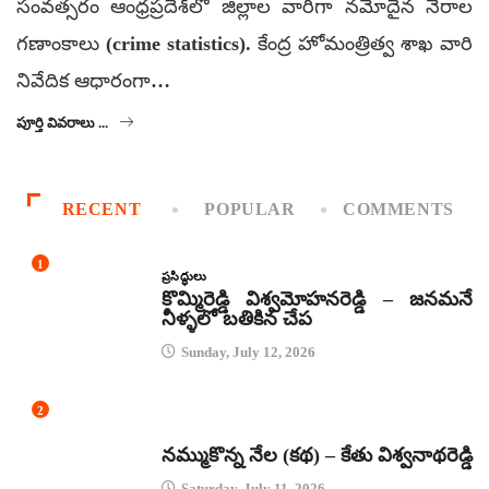
సంవత్సరం ఆంధ్రప్రదేశ్‌లో జిల్లాల వారీగా నమోదైన నేరాల
గణాంకాలు (crime statistics). కేంద్ర హోమంత్రిత్వ శాఖ వారి
నివేదిక ఆధారంగా…
పూర్తి వివరాలు ...
RECENT
POPULAR
COMMENTS
1
ప్రసిద్ధులు
కొమ్మిరెడ్డి విశ్వమోహనరెడ్డి – జనమనే
నీళ్ళలో బతికిన చేప
Sunday, July 12, 2026
2
కథలు
నమ్ముకొన్న నేల (కథ) – కేతు విశ్వనాథరెడ్డి
Saturday, July 11, 2026