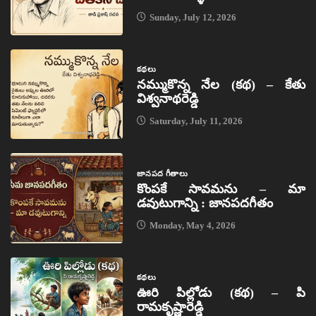
Sunday, July 12, 2026
కథలు
నమ్ముకొన్న నేల (కథ) – కేతు
విశ్వనాథరెడ్డి
Saturday, July 11, 2026
జానపద గీతాలు
కొంపకే సావమను – మా
డవుటుగాన్ని : జానపదగీతం
Monday, May 4, 2026
కథలు
ఊరి పిల్లోడు (కథ) – పి
రామకృష్ణారెడ్డి