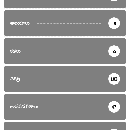
ఆలయాలు
10
కథలు
55
చరిత్ర
103
జానపద గీతాలు
47