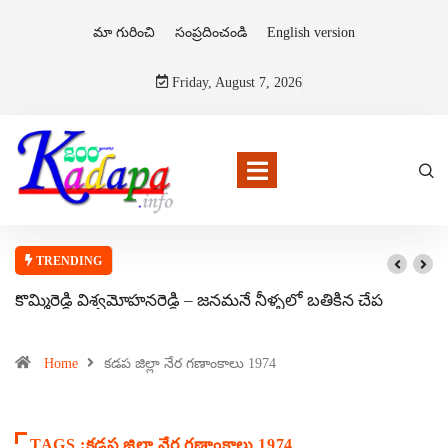
మా గురించి
సంప్రదించండి
English version
Friday, August 7, 2026
TRENDING
కొమ్మిరెడ్డి విశ్వమోహనరెడ్డి – జనమనే నీళ్ళలో బతికిన చేప
Home
కడప జిల్లా నేర గణాంకాలు 1974
TAGS :కడప జిల్లా నేర గణాంకాలు 1974