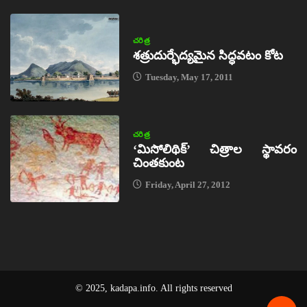
చరిత్ర
శత్రుదుర్భేద్యమైన సిద్ధవటం కోట
Tuesday, May 17, 2011
చరిత్ర
‘మిసోలిథిక్‌’ చిత్రాల స్థావరం
చింతకుంట
Friday, April 27, 2012
© 2025, kadapa.info. All rights reserved