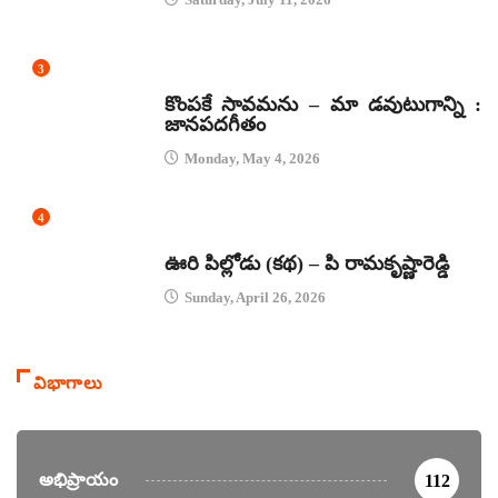
3
జానపద గీతాలు
కొంపకే సావమను – మా డవుటుగాన్ని :
జానపదగీతం
Monday, May 4, 2026
4
కథలు
ఊరి పిల్లోడు (కథ) – పి రామకృష్ణారెడ్డి
Sunday, April 26, 2026
విభాగాలు
అభిప్రాయం
112