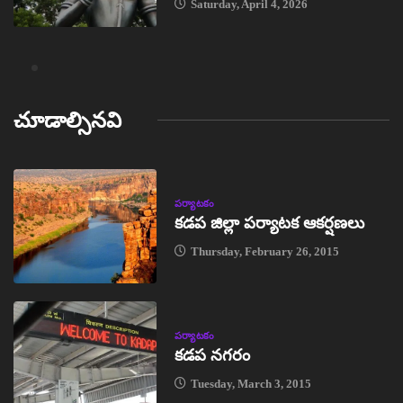
Saturday, April 4, 2026
చూడాల్సినవి
పర్యాటకం
కడప జిల్లా పర్యాటక ఆకర్షణలు
Thursday, February 26, 2015
పర్యాటకం
కడప నగరం
Tuesday, March 3, 2015