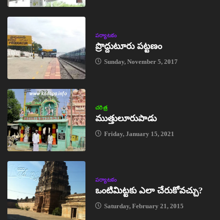
పర్యాటకం
ప్రొద్దుటూరు పట్టణం
Sunday, November 5, 2017
చరిత్ర
ముత్తులూరుపాడు
Friday, January 15, 2021
పర్యాటకం
ఒంటిమిట్టకు ఎలా చేరుకోవచ్చు?
Saturday, February 21, 2015