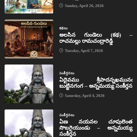
Sunday, April 26, 2026
కథలు
అలసిన గుండెలు (కథ) –
రాచమల్లు రామచంద్రారెడ్డి
Tuesday, April 7, 2026
సంకీర్తనలు
ఏదైవము శ్రీపాదన్నఖమునఁ
బుట్టినగంగ – అన్నమయ్య సంకీర్తన
Saturday, April 4, 2026
సంకీర్తనలు
ఏణ నయనల చూపులెంత
సొబగైయుండు – అన్నమయ్య
సంకీర్తన