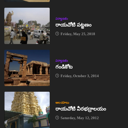
పర్యాటకం
రాయచోటి పట్టణం
Friday, May 25, 2018
పర్యాటకం
గండికోట
Friday, October 3, 2014
ఆలయాలు
రాయచోటి వీరభద్రాలయం
Saturday, May 12, 2012