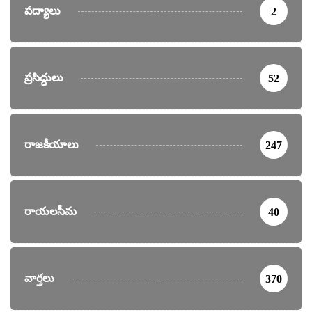
పద్యాలు
2
ప్రసిద్ధులు
52
రాజకీయాలు
247
రాయలసీమ
40
వార్తలు
370