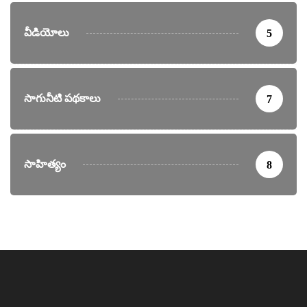
వీడియోలు
5
సాగునీటి పథకాలు
7
సాహిత్యం
8