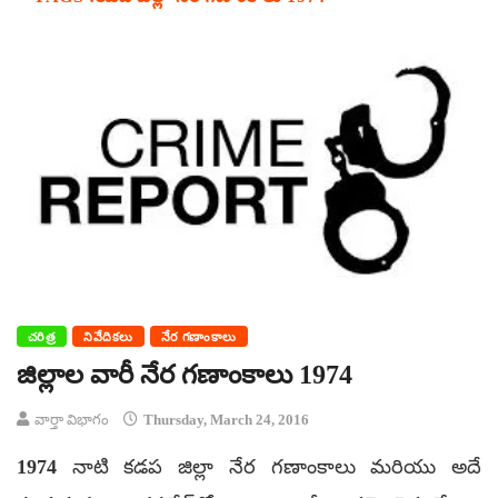
చరిత్ర
నివేదికలు
నేర గణాంకాలు
జిల్లాల వారీ నేర గణాంకాలు 1974
వార్తా విభాగం
Thursday, March 24, 2016
1974 నాటి కడప జిల్లా నేర గణాంకాలు మరియు అదే