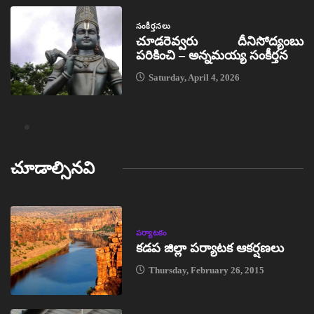
సంకీర్తనలు
చూడరెవ్వరు దీనిసోద్యంబు
పరికించి – అన్నమయ్య సంకీర్తన
Saturday, April 4, 2026
చూడాల్సినవి
పర్యాటకం
కడప జిల్లా పర్యాటక ఆకర్షణలు
Thursday, February 26, 2015