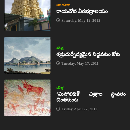
ఆలయాలు
రాయచోటి వీరభద్రాలయం
Saturday, May 12, 2012
చరిత్ర
శత్రుదుర్భేద్యమైన సిద్ధవటం కోట
Tuesday, May 17, 2011
చరిత్ర
‘మిసోలిథిక్‌’ చిత్రాల స్థావరం
చింతకుంట
Friday, April 27, 2012