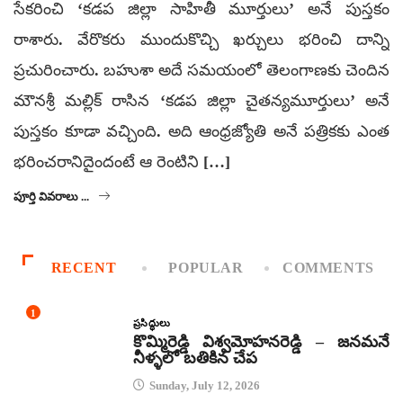
సేకరించి ‘కడప జిల్లా సాహితీ మూర్తులు’ అనే పుస్తకం
రాశారు. వేరొకరు ముందుకొచ్చి ఖర్చులు భరించి దాన్ని
ప్రచురించారు. బహుశా అదే సమయంలో తెలంగాణకు చెందిన
మౌనశ్రీ మల్లిక్‌ రాసిన ‘కడప జిల్లా చైతన్యమూర్తులు’ అనే
పుస్తకం కూడా వచ్చింది. అది ఆంధ్రజ్యోతి అనే పత్రికకు ఎంత
భరించరానిదైందంటే ఆ రెంటిని […]
పూర్తి వివరాలు ...
RECENT
POPULAR
COMMENTS
1
ప్రసిద్ధులు
కొమ్మిరెడ్డి విశ్వమోహనరెడ్డి – జనమనే
నీళ్ళలో బతికిన చేప
Sunday, July 12, 2026