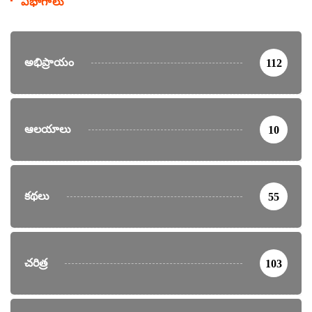
విభాగాలు
అభిప్రాయం
112
ఆలయాలు
10
కథలు
55
చరిత్ర
103