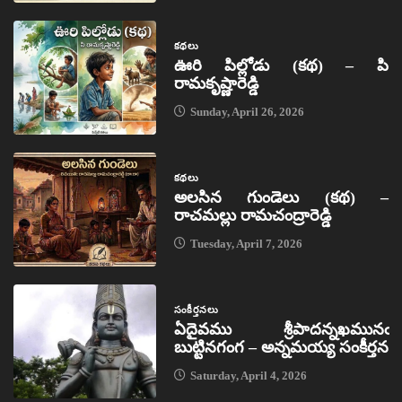
కథలు
ఊరి పిల్లోడు (కథ) – పి
రామకృష్ణారెడ్డి
Sunday, April 26, 2026
కథలు
అలసిన గుండెలు (కథ) –
రాచమల్లు రామచంద్రారెడ్డి
Tuesday, April 7, 2026
సంకీర్తనలు
ఏదైవము శ్రీపాదన్నఖమునఁ
బుట్టినగంగ – అన్నమయ్య సంకీర్తన
Saturday, April 4, 2026