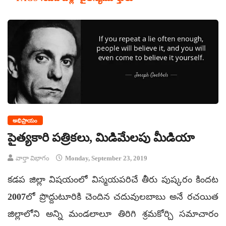
అభిప్రాయం
పైత్యకారి పత్రికలు, మిడిమేలపు మీడియా
వార్తా విభాగం
Monday, September 23, 2019
కడప జిల్లా విషయంలో విస్మయపరిచే తీరు పుష్కరం కిందట
2007లో ప్రొద్దుటూరికి చెందిన చదువులబాబు అనే రచయిత
జిల్లాలోని అన్ని మండలాలూ తిరిగి శ్రమకోర్చి సమాచారం