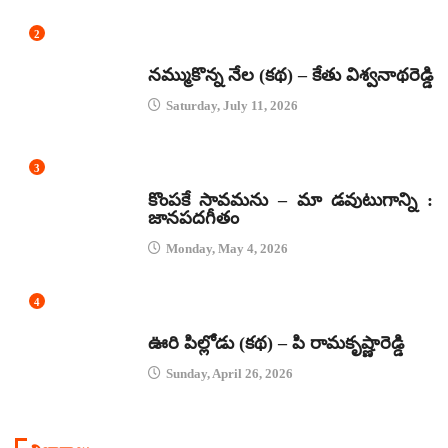
2
కథలు
నమ్ముకొన్న నేల (కథ) – కేతు విశ్వనాథరెడ్డి
Saturday, July 11, 2026
3
జానపద గీతాలు
కొంపకే సావమను – మా డవుటుగాన్ని :
జానపదగీతం
Monday, May 4, 2026
4
కథలు
ఊరి పిల్లోడు (కథ) – పి రామకృష్ణారెడ్డి
Sunday, April 26, 2026