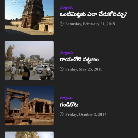
పర్యాటకం
ఒంటిమిట్టకు ఎలా చేరుకోవచ్చు?
Saturday, February 21, 2015
పర్యాటకం
రాయచోటి పట్టణం
Friday, May 25, 2018
పర్యాటకం
గండికోట
Friday, October 3, 2014