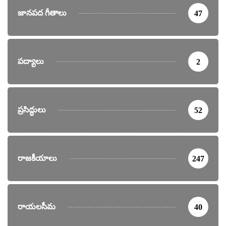
జానపద గీతాలు
47
పద్యాలు
2
ప్రసిద్ధులు
52
రాజకీయాలు
247
రాయలసీమ
40