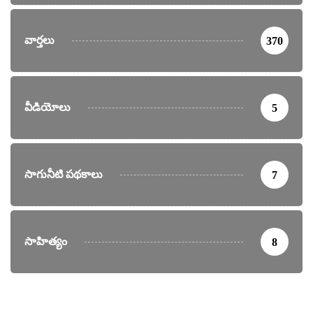
వార్తలు
370
వీడియోలు
5
సాగునీటి పథకాలు
7
సాహిత్యం
8