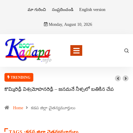
మా గురించి
సంప్రదించండి
English version
Monday, August 10, 2026
TRENDING
కొమ్మిరెడ్డి విశ్వమోహనరెడ్డి – జనమనే నీళ్ళలో బతికిన చేప
Home
కడప జిల్లా చైతన్యమూర్తులు
TAGS :కడప జిల్లా చైతన్యమూర్తులు