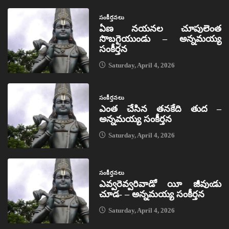
సంకీర్తనలు
ఏణ నయనల చూపులెంత
సొబగైయుండు – అన్నమయ్య
సంకీర్తన
Saturday, April 4, 2026
సంకీర్తనలు
ఎంత చేసిన తనకేది తుద –
అన్నమయ్య సంకీర్తన
Saturday, April 4, 2026
సంకీర్తనలు
ఎవ్వరెవ్వరివాడో యీ జీవుఁడు
చూడ- – అన్నమయ్య సంకీర్తన
Saturday, April 4, 2026