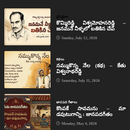
ప్రసిద్ధులు
కొమ్మిరెడ్డి విశ్వమోహనరెడ్డి –
జనమనే నీళ్ళలో బతికిన చేప
Sunday, July 12, 2026
కథలు
నమ్ముకొన్న నేల (కథ) – కేతు
విశ్వనాథరెడ్డి
Saturday, July 11, 2026
జానపద గీతాలు
కొంపకే సావమను – మా
డవుటుగాన్ని : జానపదగీతం
Monday, May 4, 2026