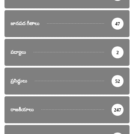
జానపద గీతాలు
47
పద్యాలు
2
ప్రసిద్ధులు
52
రాజకీయాలు
247