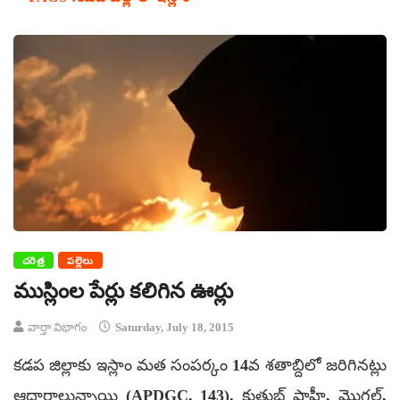
చరిత్ర
పల్లెలు
ముస్లింల పేర్లు కలిగిన ఊర్లు
వార్తా విభాగం
Saturday, July 18, 2015
కడప జిల్లాకు ఇస్లాం మత సంపర్కం 14వ శతాబ్దిలో జరిగినట్లు
ఆధారాలున్నాయి (APDGC, 143). కుతుబ్ షాహీ, మొగల్,