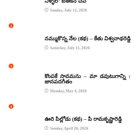
నీళ్ళలో బతికిన చేప
Sunday, July 12, 2026
2
కథలు
నమ్ముకొన్న నేల (కథ) – కేతు విశ్వనాథరెడ్డి
Saturday, July 11, 2026
3
జానపద గీతాలు
కొంపకే సావమను – మా డవుటుగాన్ని :
జానపదగీతం
Monday, May 4, 2026
4
కథలు
ఊరి పిల్లోడు (కథ) – పి రామకృష్ణారెడ్డి
Sunday, April 26, 2026