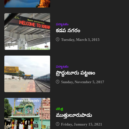
పర్యాటకం
కడప నగరం
Tuesday, March 3, 2015
పర్యాటకం
ప్రొద్దుటూరు పట్టణం
Sunday, November 5, 2017
చరిత్ర
ముత్తులూరుపాడు
Friday, January 15, 2021