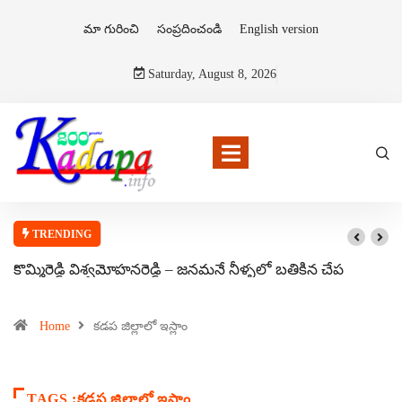
మా గురించి
సంప్రదించండి
English version
Saturday, August 8, 2026
TRENDING
కొమ్మిరెడ్డి విశ్వమోహనరెడ్డి – జనమనే నీళ్ళలో బతికిన చేప
Home
కడప జిల్లాలో ఇస్లాం
TAGS :కడప జిల్లాలో ఇస్లాం