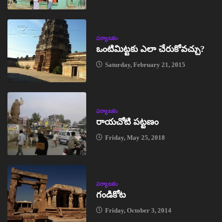
పర్యాటకం
ఒంటిమిట్టకు ఎలా చేరుకోవచ్చు?
Saturday, February 21, 2015
పర్యాటకం
రాయచోటి పట్టణం
Friday, May 25, 2018
పర్యాటకం
గండికోట
Friday, October 3, 2014