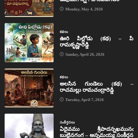
Monday, May 4, 2026
కథలు
ఊరి పిల్లోడు (కథ) – పి
రామకృష్ణారెడ్డి
Sunday, April 26, 2026
కథలు
అలసిన గుండెలు (కథ) –
రాచమల్లు రామచంద్రారెడ్డి
Tuesday, April 7, 2026
సంకీర్తనలు
ఏదైవము శ్రీపాదన్నఖమునఁ
బుట్టినగంగ – అన్నమయ్య సంకీర్తన