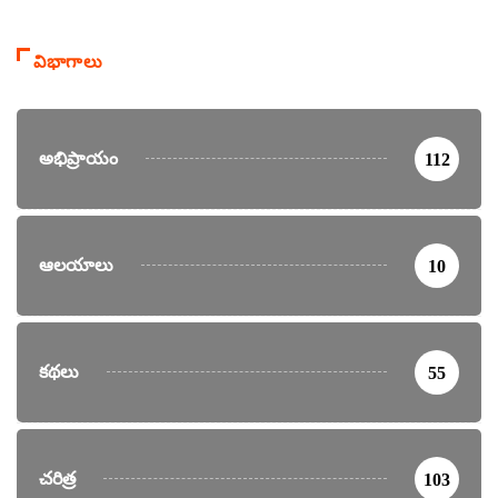
విభాగాలు
అభిప్రాయం
112
ఆలయాలు
10
కథలు
55
చరిత్ర
103