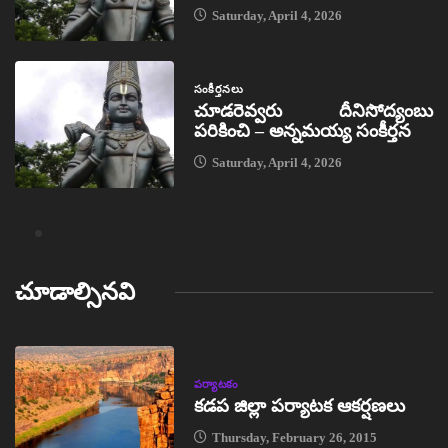
Saturday, April 4, 2026
సంకీర్తనలు
చూడరెవ్వరు దీనిసోద్యంబు
పరికించి – అన్నమయ్య సంకీర్తన
Saturday, April 4, 2026
చూడాల్సినవి
పర్యాటకం
కడప జిల్లా పర్యాటక ఆకర్షణలు
Thursday, February 26, 2015