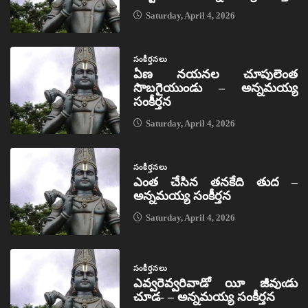
Saturday, April 4, 2026
సంకీర్తనలు
ఏణ నయనల చూపులెంత
సొబగైయుండు – అన్నమయ్య
సంకీర్తన
Saturday, April 4, 2026
సంకీర్తనలు
ఎంత చేసిన తనకేది తుద –
అన్నమయ్య సంకీర్తన
Saturday, April 4, 2026
సంకీర్తనలు
ఎవ్వరెవ్వరివాడో యీ జీవుఁడు
చూడ- – అన్నమయ్య సంకీర్తన