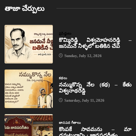
తాజా చేర్పులు
ప్రసిద్ధులు
కొమ్మిరెడ్డి విశ్వమోహనరెడ్డి –
జనమనే నీళ్ళలో బతికిన చేప
Sunday, July 12, 2026
కథలు
నమ్ముకొన్న నేల (కథ) – కేతు
విశ్వనాథరెడ్డి
Saturday, July 11, 2026
జానపద గీతాలు
కొంపకే సావమను – మా
డవుటుగాన్ని : జానపదగీతం