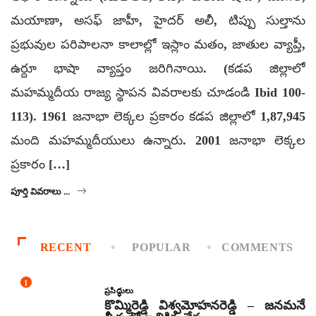
మయాణా, అసఫ్ జాహీ, హైదర్ అలీ, టిప్పు సుల్తాను
ప్రభువుల పరిపాలనా కాలాల్లో ఇస్లాం మతం, జాతుల వ్యాప్తీ,
ఉర్దూ భాషా వ్యాప్తం జరిగినాయి. (కడప జిల్లాలో
మహమ్మదీయ రాజ్య స్థాపన వివరాలకు చూడండి Ibid 100-
113). 1961 జనాభా లెక్కల ప్రకారం కడప జిల్లాలో 1,87,945
మంది మహమ్మదీయులు ఉన్నారు. 2001 జనాభా లెక్కల
ప్రకారం […]
పూర్తి వివరాలు ...
RECENT
POPULAR
COMMENTS
1
ప్రసిద్ధులు
కొమ్మిరెడ్డి విశ్వమోహనరెడ్డి – జనమనే