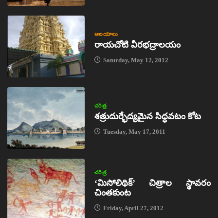
ఆలయాలు
రాయచోటి వీరభద్రాలయం
Saturday, May 12, 2012
చరిత్ర
శత్రుదుర్భేద్యమైన సిద్ధవటం కోట
Tuesday, May 17, 2011
చరిత్ర
‘మిసోలిథిక్‌’ చిత్రాల స్థావరం
చింతకుంట
Friday, April 27, 2012