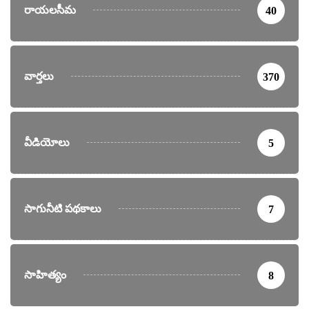
రాయలసీమ
40
వార్తలు
370
వీడియోలు
5
సాగునీటి పథకాలు
7
సాహిత్యం
8