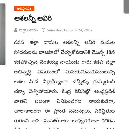
అభిప్రాయం
ఆశలన్నీ ఆవిరి
వార్తా విభాగం
Saturday, January 24, 2015
కడప జిల్లా వాసుల ఆశలన్నీ ఆవిరి కందుల
సోదరులను భాజపాలో చేర్చుకోవడానికి మొన్న 18న
కడపకొచ్చిన వెంకయ్య నాయుడు గారు కడప జిల్లా
అభివృద్ధి విషయంలో మినుకుమినుకుమంటున్న
ఆశల మీద నిర్దాక్షిణ్యంగా చన్నీళ్ళు గుమ్మరించి
చక్కా వెళ్ళిపోయారు. కేంద్ర కేబినెట్లో ఆంధ్రప్రదేశ్
వాణిని బలంగా వినిపించగల నాయకుడిగా,
చాలాకాలంగా ఈ ప్రాంత సమస్యలు, పరిస్థితుల
గురించి అవగాహనతోబాటు బాధ్యతకూడా కలిగిన