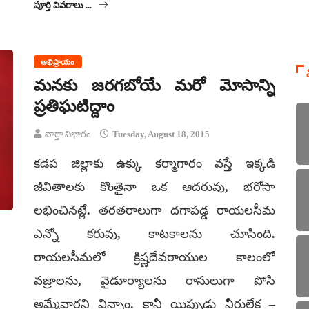
పూర్తి వివరాలు ...
అభిప్రాయం
మనకు జరగబోయే మరో మోసాన్ని
ప్రతిఘటిద్దాం
వార్తా విభాగం
Tuesday, August 18, 2015
కడప జిల్లాకు ఉక్కు కర్మాగారం వస్తే ఇక్కడి
జీవితాలకు కొంతైనా ఒక ఆదరువు, భరోసా
లభించినట్లే. తరతరాలుగా దగాపడ్డ రాయలసీమ
ఎన్నో కరువు, కాటకాలను చూసింది.
రాయలసీమలో క్రిష్ణదేవరాయుల కాలంలో
వజ్రాలను, వైడూర్యాలను రాసులుగా పోసి
అమ్మేవారని విన్నాం. కానీ యిప్పుడు నీరులేక –