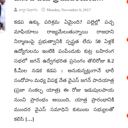
వార్తా విభాగం
Monday, November 6, 2017
కడప ఉక్కు పరిశ్రమ ఏమైంది? పల్లెల్లో పచ్చ
మాఫియాలు రాజ్యమేలుతున్నాయి రాజధాని
నిర్మాణంపై ప్రభుత్వానికి స్పష్టత లేదు 50 ఏళ్లకే
ఉద్యోగులను ఇంటికి పంపేందుకు కుట్ర బహిరంగ
సభలో జగన్ ఉద్వేగభరిత ప్రసంగం తొలిరోజు 8.2
కి.మీల నడక కడప : అనుకున్నట్లుగానే భారీ
సందోహం మధ్య విపక్ష నేత వైఎస్ జగన్ పాదయాత్ర
(ప్రజా సంకల్ప యాత్ర) ఈ రోజు ఇడుపులపాయ
నుంచి ప్రారంభం అయింది. యాత్ర ప్రారంభానికి
ముందర వైఎస్ సమాధిని కుటుంబ సభ్యులతో
కలిసి […]