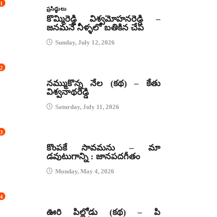
1
ప్రసిద్ధులు
కొమ్మిరెడ్డి విశ్వమోహనరెడ్డి –
జనమనే నీళ్ళలో బతికిన చేప
Sunday, July 12, 2026
2
కథలు
నమ్ముకొన్న నేల (కథ) – కేతు
విశ్వనాథరెడ్డి
Saturday, July 11, 2026
3
జానపద గీతాలు
కొంపకే సావమను – మా
డవుటుగాన్ని : జానపదగీతం
Monday, May 4, 2026
4
కథలు
ఊరి పిల్లోడు (కథ) – పి