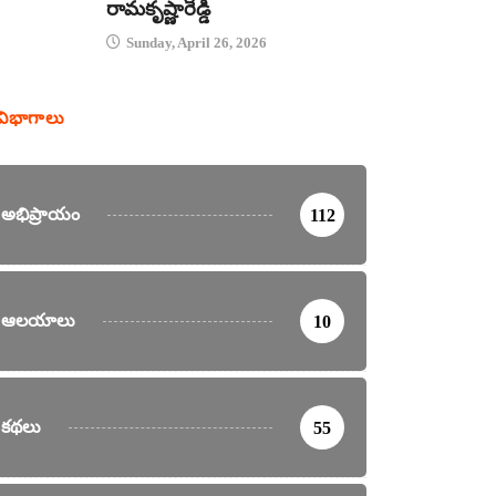
రామకృష్ణారెడ్డి
Sunday, April 26, 2026
విభాగాలు
అభిప్రాయం
112
ఆలయాలు
10
కథలు
55