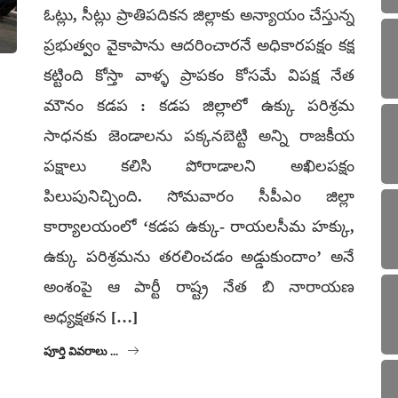
ఓట్లు, సీట్లు ప్రాతిపదికన జిల్లాకు అన్యాయం చేస్తున్న
ప్రభుత్వం వైకాపాను ఆదరించారనే అధికారపక్షం కక్ష
కట్టింది కోస్తా వాళ్ళ ప్రాపకం కోసమే విపక్ష నేత
మౌనం కడప : కడప జిల్లాలో ఉక్కు పరిశ్రమ
సాధనకు జెండాలను పక్కనబెట్టి అన్ని రాజకీయ
పక్షాలు కలిసి పోరాడాలని అఖిలపక్షం
పిలుపునిచ్చింది. సోమవారం సీపీఎం జిల్లా
కార్యాలయంలో ‘కడప ఉక్కు- రాయలసీమ హక్కు,
ఉక్కు పరిశ్రమను తరలించడం అడ్డుకుందాం’ అనే
అంశంపై ఆ పార్టీ రాష్ట్ర నేత బి నారాయణ
అధ్యక్షతన […]
పూర్తి వివరాలు ...