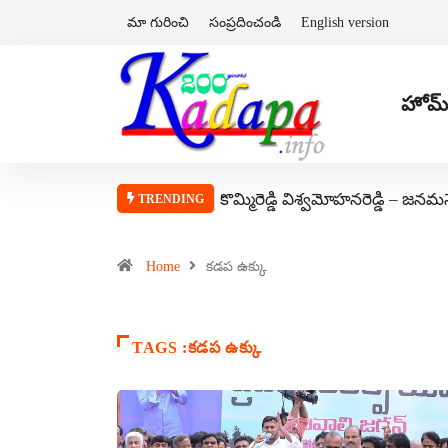
మా గురించి
సంప్రదించండి
English version
హోమ్
కొమ్మిరెడ్డి విశ్వమోహనరెడ్డి – జనమ
TRENDING
Home
కడప ఉక్కు
TAGS :కడప ఉక్కు