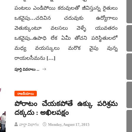
పంటలు ఎండిపోయి కరువులతో జీవిస్తున్న రైతులు
ఒకవైపు…చదివిన చదువుకు ఉద్యోగాలు
వెతుక్కుంటూ వలసలు వెళ్ళే యువతరం
ఒకవైపు..ఉపాధి లేక ఏమీ తోచని పరిస్థితులలో
మధ్య వయస్కులు మరొక వైపు వున్న
రాయలసీమను […]
పూర్తి వివరాలు ...
రాజకీయాలు
పోరాటం చేయకపోతే ఉక్కు పరిశ్రమ
దక్కదు : అఖిలపక్షం
వార్తా విభాగం
Monday, August 17, 2015