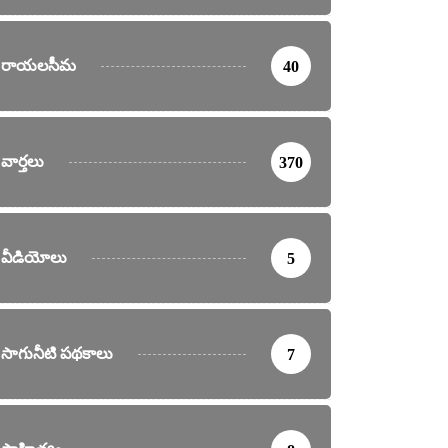
రాయలసీమ
40
వార్తలు
370
వీడియోలు
5
సాగునీటి పథకాలు
7