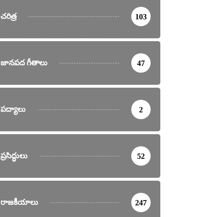
చరిత్ర
103
జానపద గీతాలు
47
పద్యాలు
2
ప్రసిద్ధులు
52
రాజకీయాలు
247