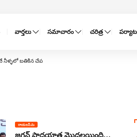
వార్తలు
సమాచారం
చరిత్ర
పర్యా
నే నీళ్ళలో బతికిన చేప
రాయలసీమ
జగన్ పాదయాత్ర మొదలయింది…