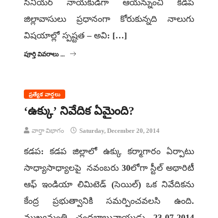
సీనియర్ నాయకుడిగా ఆయన్నుంచి కడప
జిల్లావాసులు ప్రధానంగా కోరుకున్నది నాలుగు
విషయాల్లో స్పష్టత – అవి: […]
పూర్తి వివరాలు ...
ప్రత్యేక వార్తలు
‘ఉక్కు’ నివేదిక ఏమైంది?
వార్తా విభాగం
Saturday, December 20, 2014
కడప: కడప జిల్లాలో ఉక్కు కర్మాగారం ఏర్పాటు
సాధ్యాసాధ్యాలపై నవంబరు 30లోగా స్టీల్‌ అథారిటీ
ఆఫ్‌ ఇండియా లిమిటెడ్‌ (సెయిల్‌) ఒక నివేదికను
కేంద్ర ప్రభుత్వానికి సమర్పించవలసి ఉంది.
ముఖ్యమంత్రి చంద్రబాబునాయుడు 23-07-2014