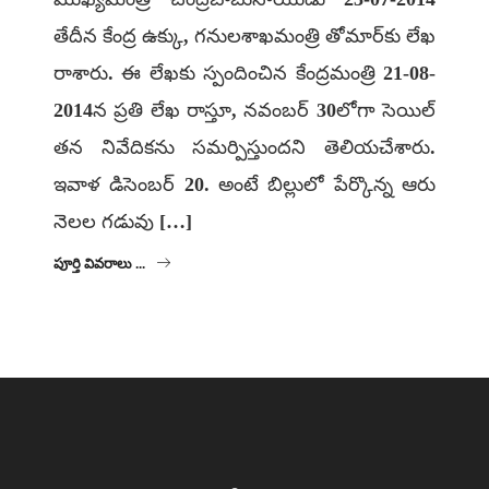
తేదీన కేంద్ర ఉక్కు, గనులశాఖమంత్రి తోమార్‌కు లేఖ
రాశారు. ఈ లేఖకు స్పందించిన కేంద్రమంత్రి 21-08-
2014న ప్రతి లేఖ రాస్తూ, నవంబర్‌ 30లోగా సెయిల్‌
తన నివేదికను సమర్పిస్తుందని తెలియచేశారు.
ఇవాళ డిసెంబర్ 20. అంటే బిల్లులో పేర్కొన్న ఆరు
నెలల గడువు […]
పూర్తి వివరాలు ...