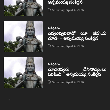
అన్నమయ్య సంకీర్తన
Saturday, April 4, 2026
సంకీర్తనలు
ఎవ్వరెవ్వరివాడో యీ జీవుఁడు
చూడ- – అన్నమయ్య సంకీర్తన
Saturday, April 4, 2026
సంకీర్తనలు
చూడరెవ్వరు దీనిసోద్యంబు
పరికించి – అన్నమయ్య సంకీర్తన
Saturday, April 4, 2026