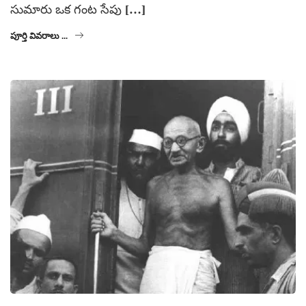
సుమారు ఒక గంట సేపు […]
పూర్తి వివరాలు ...