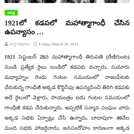
చరిత్ర
1921లో కడపలో మహాత్మాగాంధీ చేసిన
ఉపన్యాసం …
వార్తా విభాగం
Friday, March 29, 2013
1921 సెప్టంబర్ 28న మహాత్మాగాంధీ తిరుపతి (రేణిగుంట)
నుండి ప్రత్యేక రైలు బండిలో కడపకు వచ్చారు. సుమారు
మధ్యాహ్నం రెండు గంటల సమయంలో రాజంపేటకు
చేరుకున్న గాంధీజీ అక్కడ కొద్దిసేపు ఉపన్యసించి తిరిగి కడపకు
అదే రైలులో వెళ్లారు. సాయంత్రం ఐదు గంటల సమయంలో
గాంధీజీ కడప చేరుకున్నారు. అప్పటికే సన్మాన సంఘం వారు
అక్కడ సభకు ఏర్పాట్లు చేసి ఉన్నారు. దాదాపుగా 40వేల
మంది సభకు హాజరైనారు. జనసందోహం కారణంగా అక్కడ