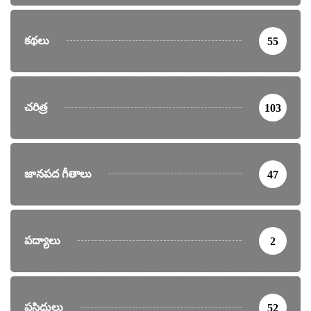
కథలు
55
చరిత్ర
103
జానపద గీతాలు
47
పద్యాలు
2
ప్రసిద్ధులు
52