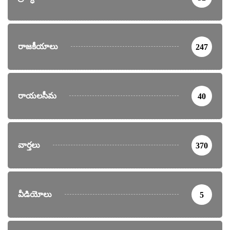
రాజకీయాలు
247
రాయలసీమ
40
వార్తలు
370
వీడియోలు
5