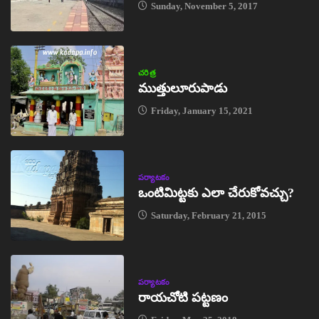
Sunday, November 5, 2017
చరిత్ర
ముత్తులూరుపాడు
Friday, January 15, 2021
పర్యాటకం
ఒంటిమిట్టకు ఎలా చేరుకోవచ్చు?
Saturday, February 21, 2015
పర్యాటకం
రాయచోటి పట్టణం