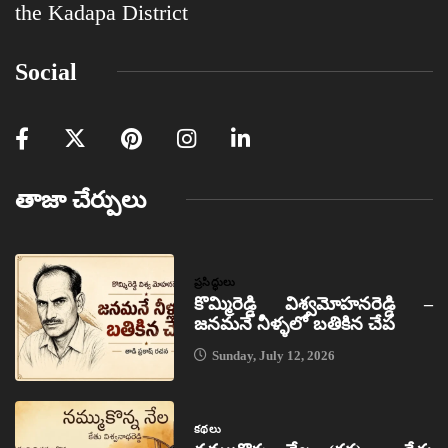
the Kadapa District
Social
తాజా చేర్పులు
ప్రసిద్ధులు
కొమ్మిరెడ్డి విశ్వమోహనరెడ్డి –
జనమనే నీళ్ళలో బతికిన చేప
Sunday, July 12, 2026
కథలు