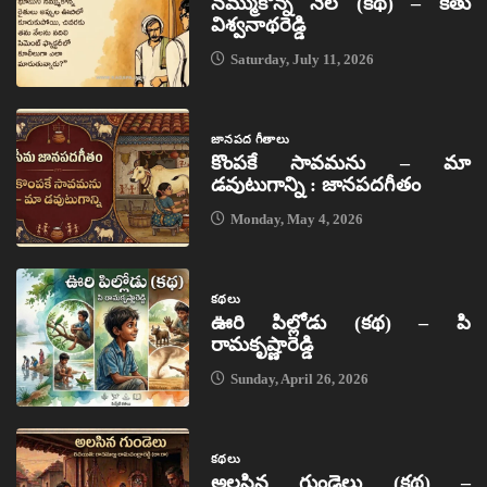
నమ్ముకొన్న నేల (కథ) – కేతు
విశ్వనాథరెడ్డి
Saturday, July 11, 2026
జానపద గీతాలు
కొంపకే సావమను – మా
డవుటుగాన్ని : జానపదగీతం
Monday, May 4, 2026
కథలు
ఊరి పిల్లోడు (కథ) – పి
రామకృష్ణారెడ్డి
Sunday, April 26, 2026
కథలు
అలసిన గుండెలు (కథ) –