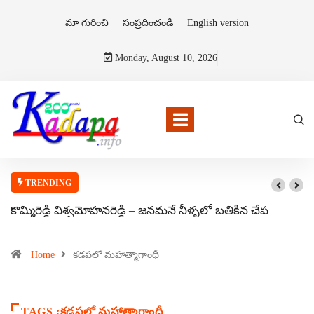
మా గురించి
సంప్రదించండి
English version
Monday, August 10, 2026
TRENDING
కొమ్మిరెడ్డి విశ్వమోహనరెడ్డి – జనమనే నీళ్ళలో బతికిన చేప
Home
కడపలో మహాత్మాగాంధీ
TAGS :కడపలో మహాత్మాగాంధీ