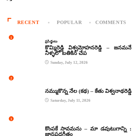
RECENT
POPULAR
COMMENTS
1
ప్రసిద్ధులు
కొమ్మిరెడ్డి విశ్వమోహనరెడ్డి – జనమనే
నీళ్ళలో బతికిన చేప
Sunday, July 12, 2026
2
కథలు
నమ్ముకొన్న నేల (కథ) – కేతు విశ్వనాథరెడ్డి
Saturday, July 11, 2026
3
జానపద గీతాలు
కొంపకే సావమను – మా డవుటుగాన్ని :
జానపదగీతం