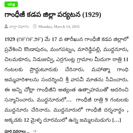
చరిత్ర
గాంధీజీ కడప జిల్లా పర్యటన (1929)
వార్తా విభాగం
Monday, March 14, 2011
1929 (౧౯౧౯౨౯) మే 17 వ తారీఖున గాంధీజీ కడప జిల్లాలో
ప్రవేశించి కొండాపురం, మంగపట్నం, మారెడ్డిపల్లి, ముద్దనూరు,
చిలమకూరు, నిడుజువ్వి, ఎర్రగుంట్ల గ్రామాల మీదుగా రాత్రి 11
గంటలకు ప్రొద్దుటూరుకు చేరినారు. మహాత్మా గాంధి
అమ్మవారిశాలను సందర్శించి శ్రీ వాసవీ మాతను సేవించారు.
ఈ అన్ని చోట్లా గాంధీజీని అత్యంత ఉత్సాహముతో ఆదరించి
సన్మానించారు. ముద్దనూరులో… గాంధీజీ రాత్రి 9 గంటలకు
ముద్దనూరు చేరినారు. ముద్దనూరులో గాంధీజీ దర్శనార్థం ,
అక్కడకు 12 మైళ్ళ దూరములో ఉన్న జమ్మలమడుగు […]
పూర్తి వివరాలు ...