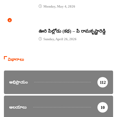
Monday, May 4, 2026
4
కథలు
ఊరి పిల్లోడు (కథ) – పి రామకృష్ణారెడ్డి
Sunday, April 26, 2026
విభాగాలు
అభిప్రాయం
112
ఆలయాలు
10