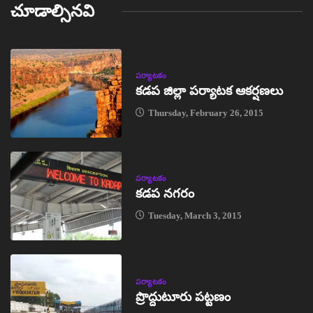
చూడాల్సినవి
పర్యాటకం
కడప జిల్లా పర్యాటక ఆకర్షణలు
Thursday, February 26, 2015
పర్యాటకం
కడప నగరం
Tuesday, March 3, 2015
పర్యాటకం
ప్రొద్దుటూరు పట్టణం