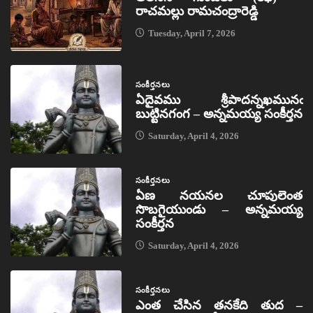
రాచమల్లు రామచంద్రారెడ్డి
Tuesday, April 7, 2026
సంకీర్తనలు
ఏదైవము శ్రీపాదన్నఖమునఁ
బుట్టినగంగ – అన్నమయ్య సంకీర్తన
Saturday, April 4, 2026
సంకీర్తనలు
ఏణ నయనల చూపులెంత
సొబగైయుండు – అన్నమయ్య
సంకీర్తన
Saturday, April 4, 2026
సంకీర్తనలు
ఎంత చేసిన తనకేది తుద –