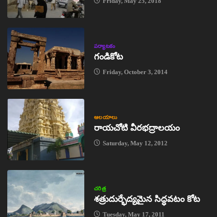
Friday, May 25, 2018
పర్యాటకం
గండికోట
Friday, October 3, 2014
ఆలయాలు
రాయచోటి వీరభద్రాలయం
Saturday, May 12, 2012
చరిత్ర
శత్రుదుర్భేద్యమైన సిద్ధవటం కోట
Tuesday, May 17, 2011