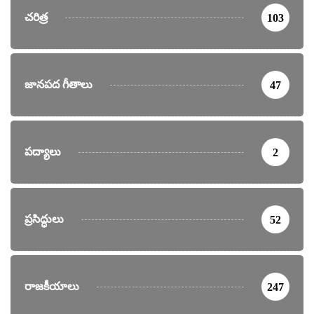
చరిత్ర
103
జానపద గీతాలు
47
పద్యాలు
2
ప్రసిద్ధులు
52
రాజకీయాలు
247