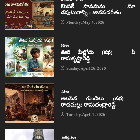
కొంపకే సావమను – మా
డవుటుగాన్ని : జానపదగీతం
Monday, May 4, 2026
కథలు
ఊరి పిల్లోడు (కథ) – పి
రామకృష్ణారెడ్డి
Sunday, April 26, 2026
కథలు
అలసిన గుండెలు (కథ) –
రాచమల్లు రామచంద్రారెడ్డి
Tuesday, April 7, 2026
సంకీర్తనలు