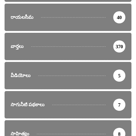
రాయలసీమ
40
వార్తలు
370
వీడియోలు
5
సాగునీటి పథకాలు
7
సాహిత్యం
8