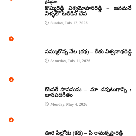
ప్రసిద్ధులు
కొమ్మిరెడ్డి విశ్వమోహనరెడ్డి – జనమనే
నీళ్ళలో బతికిన చేప
Sunday, July 12, 2026
2
కథలు
నమ్ముకొన్న నేల (కథ) – కేతు విశ్వనాథరెడ్డి
Saturday, July 11, 2026
3
జానపద గీతాలు
కొంపకే సావమను – మా డవుటుగాన్ని :
జానపదగీతం
Monday, May 4, 2026
4
కథలు
ఊరి పిల్లోడు (కథ) – పి రామకృష్ణారెడ్డి