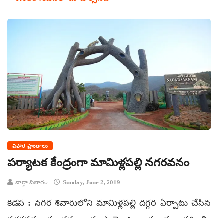
విహార ప్రాంతాలు
పర్యాటక కేంద్రంగా మామిళ్లపల్లి నగరవనం
వార్తా విభాగం
Sunday, June 2, 2019
కడప : నగర శివారులోని మామిళ్లపల్లి దగ్గర ఏర్పాటు చేసిన