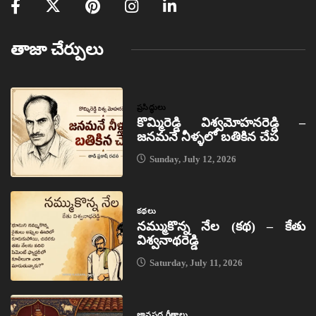
తాజా చేర్పులు
ప్రసిద్ధులు
కొమ్మిరెడ్డి విశ్వమోహనరెడ్డి –
జనమనే నీళ్ళలో బతికిన చేప
Sunday, July 12, 2026
కథలు
నమ్ముకొన్న నేల (కథ) – కేతు
విశ్వనాథరెడ్డి
Saturday, July 11, 2026
జానపద గీతాలు