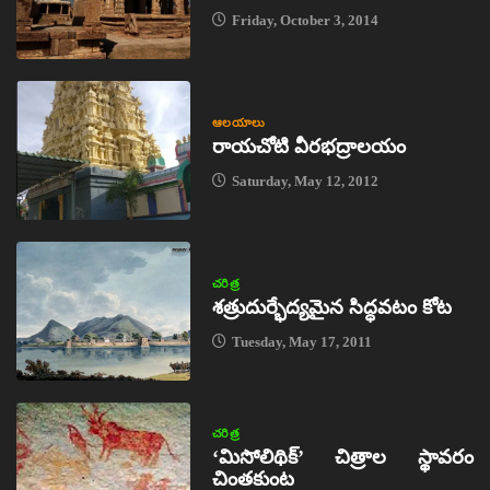
Friday, October 3, 2014
ఆలయాలు
రాయచోటి వీరభద్రాలయం
Saturday, May 12, 2012
చరిత్ర
శత్రుదుర్భేద్యమైన సిద్ధవటం కోట
Tuesday, May 17, 2011
చరిత్ర
‘మిసోలిథిక్‌’ చిత్రాల స్థావరం
చింతకుంట