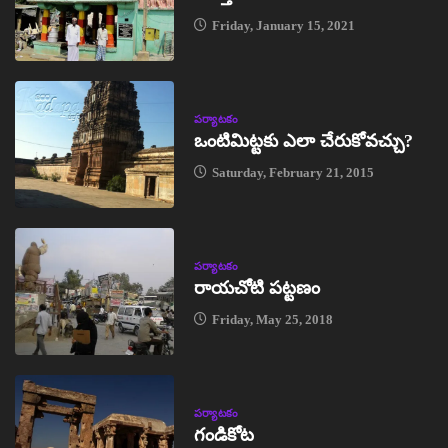
Friday, January 15, 2021
పర్యాటకం
ఒంటిమిట్టకు ఎలా చేరుకోవచ్చు?
Saturday, February 21, 2015
పర్యాటకం
రాయచోటి పట్టణం
Friday, May 25, 2018
పర్యాటకం
గండికోట