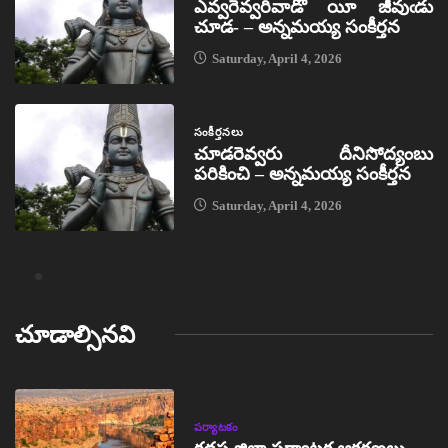
ఎవ్వరెవ్వరివాడో యీ జీవుఁడు
చూడ- – అన్నమయ్య సంకీర్తన
Saturday, April 4, 2026
సంకీర్తనలు
చూడరెవ్వరు దీనిసోద్యంబు
పరికించి – అన్నమయ్య సంకీర్తన
Saturday, April 4, 2026
చూడాల్సినవి
పర్యాటకం