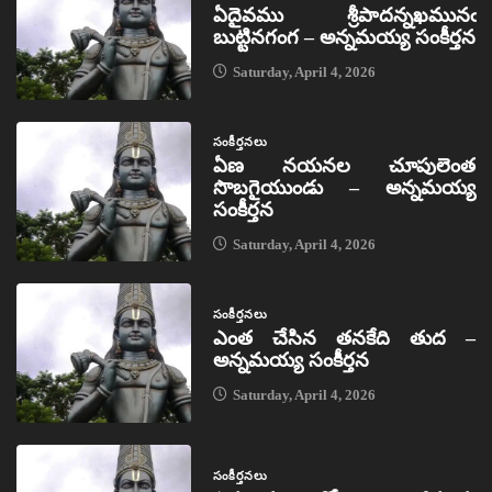
ఏదైవము శ్రీపాదన్నఖమునఁ
బుట్టినగంగ – అన్నమయ్య సంకీర్తన
Saturday, April 4, 2026
సంకీర్తనలు
ఏణ నయనల చూపులెంత
సొబగైయుండు – అన్నమయ్య
సంకీర్తన
Saturday, April 4, 2026
సంకీర్తనలు
ఎంత చేసిన తనకేది తుద –
అన్నమయ్య సంకీర్తన
Saturday, April 4, 2026
సంకీర్తనలు