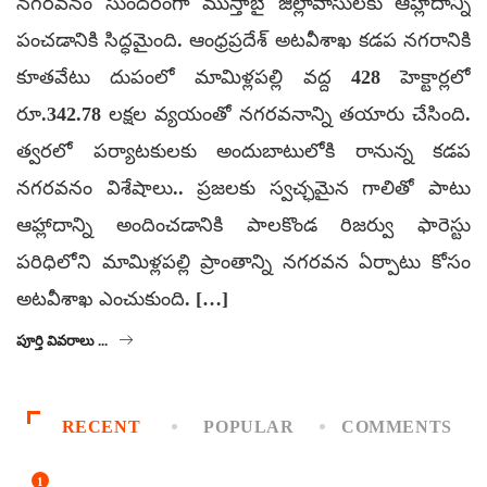
నగరవనం సుందరంగా ముస్తాబై జిల్లావాసులకు ఆహ్లాదాన్ని
పంచడానికి సిద్ధమైంది. ఆంధ్రప్రదేశ్‌ అటవీశాఖ కడప నగరానికి
కూతవేటు దుపంలో మామిళ్లపల్లి వద్ద 428 హెక్టార్లలో
రూ.342.78 లక్షల వ్యయంతో నగరవనాన్ని తయారు చేసింది.
త్వరలో పర్యాటకులకు అందుబాటులోకి రానున్న కడప
నగరవనం విశేషాలు.. ప్రజలకు స్వచ్ఛమైన గాలితో పాటు
ఆహ్లాదాన్ని అందించడానికి పాలకొండ రిజర్వు ఫారెస్టు
పరిధిలోని మామిళ్లపల్లి ప్రాంతాన్ని నగరవన ఏర్పాటు కోసం
అటవీశాఖ ఎంచుకుంది. […]
పూర్తి వివరాలు ...
RECENT
POPULAR
COMMENTS
1