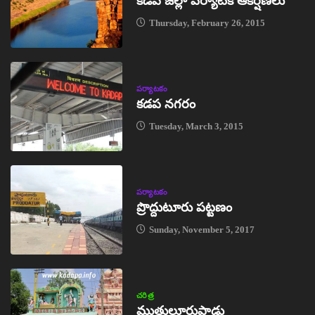
కడప జిల్లా పర్యాటక ఆకర్షణలు
Thursday, February 26, 2015
పర్యాటకం
కడప నగరం
Tuesday, March 3, 2015
పర్యాటకం
ప్రొద్దుటూరు పట్టణం
Sunday, November 5, 2017
చరిత్ర
ముత్తులూరుపాడు