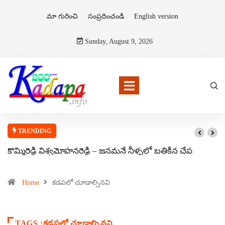
మా గురించి
సంప్రదించండి
English version
Sunday, August 9, 2026
TRENDING
కొమ్మిరెడ్డి విశ్వమోహనరెడ్డి – జనమనే నీళ్ళలో బతికిన చేప
Home
కడపలో చూడాల్సినవి
TAGS :కడపలో చూడాల్సినవి