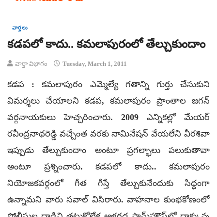
వార్తలు
కడపలో కాదు.. కమలాపురంలో తేల్చుకుందాం
వార్తా విభాగం
Tuesday, March 1, 2011
కడప : కమలాపురం ఎమ్మెల్యే గతాన్ని గుర్తు చేసుకుని
విమర్శలు చేయాలని కడప, కమలాపురం ప్రాంతాల జగన్
వర్గనాయకులు హెచ్చరించారు. 2009 ఎన్నికల్లో మేయర్
రవీంద్రనాథరెడ్డి వచ్చేంత వరకు నామినేషన్ వేయలేని వీరశివా
ఇప్పుడు తేల్చుకుందాం అంటూ ప్రగల్భాలు పలుకుతావా
అంటూ ప్రశ్నించారు. కడపలో కాదు.. కమలాపురం
నియోజకవర్గంలో గీత గీస్తే తేల్చుకునేందుకు సిద్ధంగా
ఉన్నామని వారు సవాల్ విసిరారు. వాహనాల కుంభకోణంలో
పోలీసుల దాడిని తట్టుకోలేక ఆళ్లగడ్డ ఫామ్‌హౌస్‌లో దాక్కున్న