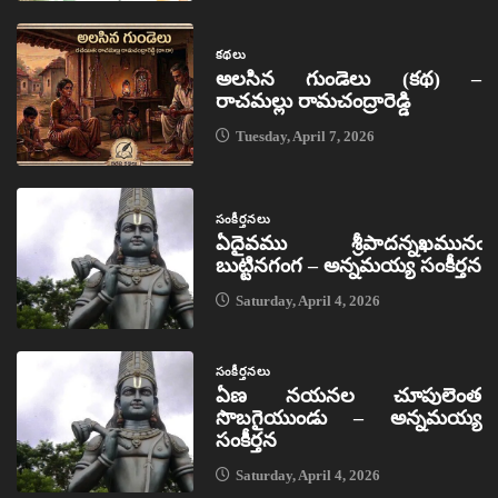
కథలు
అలసిన గుండెలు (కథ) –
రాచమల్లు రామచంద్రారెడ్డి
Tuesday, April 7, 2026
సంకీర్తనలు
ఏదైవము శ్రీపాదన్నఖమునఁ
బుట్టినగంగ – అన్నమయ్య సంకీర్తన
Saturday, April 4, 2026
సంకీర్తనలు
ఏణ నయనల చూపులెంత
సొబగైయుండు – అన్నమయ్య
సంకీర్తన
Saturday, April 4, 2026