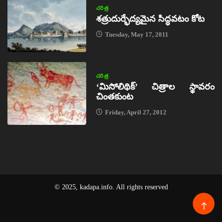
చరిత్ర
శత్రుదుర్భేద్యమైన సిద్ధవటం కోట
Tuesday, May 17, 2011
చరిత్ర
‘మిసోలిథిక్‌’ చిత్రాల స్థావరం
చింతకుంట
Friday, April 27, 2012
© 2025, kadapa.info. All rights reserved