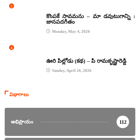
3
జానపద గీతాలు
కొంపకే సావమను – మా డవుటుగాన్ని :
జానపదగీతం
Monday, May 4, 2026
4
కథలు
ఊరి పిల్లోడు (కథ) – పి రామకృష్ణారెడ్డి
Sunday, April 26, 2026
విభాగాలు
అభిప్రాయం
112