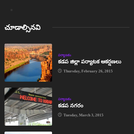
చూడాల్సినవి
పర్యాటకం
కడప జిల్లా పర్యాటక ఆకర్షణలు
Thursday, February 26, 2015
పర్యాటకం
కడప నగరం
Tuesday, March 3, 2015