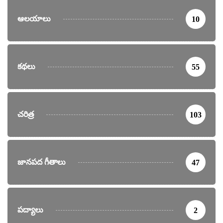
ఆలయాలు
10
కథలు
55
చరిత్ర
103
జానపద గీతాలు
47
పద్యాలు
2