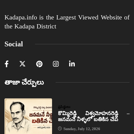
Kadapa.info is the Largest Viewed Website of
the Kadapa District
Social
తాజా చేర్పులు
ప్రసిద్ధులు
కొమ్మిరెడ్డి విశ్వమోహనరెడ్డి –
జనమనే నీళ్ళలో బతికిన చేప
Sunday, July 12, 2026