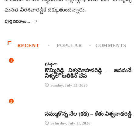
ఘనత వీరశివారెడ్డికే దక్కుతుందన్నారు.
పూర్తి వివరాలు ...
RECENT
POPULAR
COMMENTS
1
ప్రసిద్ధులు
కొమ్మిరెడ్డి విశ్వమోహనరెడ్డి – జనమనే
నీళ్ళలో బతికిన చేప
Sunday, July 12, 2026
2
కథలు
నమ్ముకొన్న నేల (కథ) – కేతు విశ్వనాథరెడ్డి
Saturday, July 11, 2026