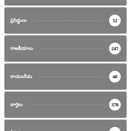
ప్రసిద్ధులు
52
రాజకీయాలు
247
రాయలసీమ
40
వార్తలు
370