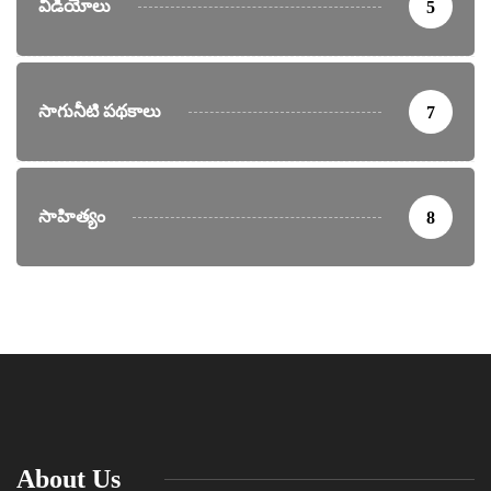
వీడియోలు
5
సాగునీటి పథకాలు
7
సాహిత్యం
8
About Us