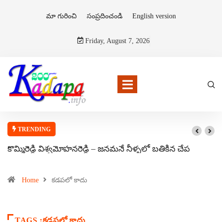
మా గురించి
సంప్రదించండి
English version
Friday, August 7, 2026
TRENDING
కొమ్మిరెడ్డి విశ్వమోహనరెడ్డి – జనమనే నీళ్ళలో బతికిన చేప
Home
కడపలో కాదు
TAGS :కడపలో కాదు