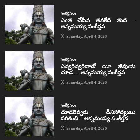
సంకీర్తనలు
ఎంత చేసిన తనకేది తుద –
అన్నమయ్య సంకీర్తన
Saturday, April 4, 2026
సంకీర్తనలు
ఎవ్వరెవ్వరివాడో యీ జీవుఁడు
చూడ- – అన్నమయ్య సంకీర్తన
Saturday, April 4, 2026
సంకీర్తనలు
చూడరెవ్వరు దీనిసోద్యంబు
పరికించి – అన్నమయ్య సంకీర్తన
Saturday, April 4, 2026