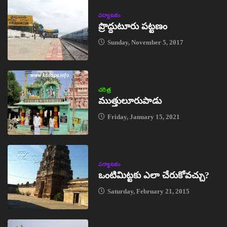
పర్యాటకం
ప్రొద్దుటూరు పట్టణం
Sunday, November 5, 2017
చరిత్ర
ముత్తులూరుపాడు
Friday, January 15, 2021
పర్యాటకం
ఒంటిమిట్టకు ఎలా చేరుకోవచ్చు?
Saturday, February 21, 2015