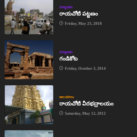
పర్యాటకం
రాయచోటి పట్టణం
Friday, May 25, 2018
పర్యాటకం
గండికోట
Friday, October 3, 2014
ఆలయాలు
రాయచోటి వీరభద్రాలయం
Saturday, May 12, 2012