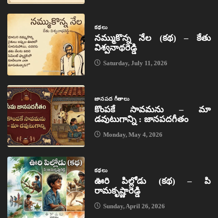
కథలు
నమ్ముకొన్న నేల (కథ) – కేతు
విశ్వనాథరెడ్డి
Saturday, July 11, 2026
జానపద గీతాలు
కొంపకే సావమను – మా
డవుటుగాన్ని : జానపదగీతం
Monday, May 4, 2026
కథలు
ఊరి పిల్లోడు (కథ) – పి
రామకృష్ణారెడ్డి
Sunday, April 26, 2026