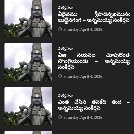
సంకీర్తనలు
ఏదైవము శ్రీపాదన్నఖమునఁ
బుట్టినగంగ – అన్నమయ్య సంకీర్తన
Saturday, April 4, 2026
సంకీర్తనలు
ఏణ నయనల చూపులెంత
సొబగైయుండు – అన్నమయ్య
సంకీర్తన
Saturday, April 4, 2026
సంకీర్తనలు
ఎంత చేసిన తనకేది తుద –
అన్నమయ్య సంకీర్తన
Saturday, April 4, 2026