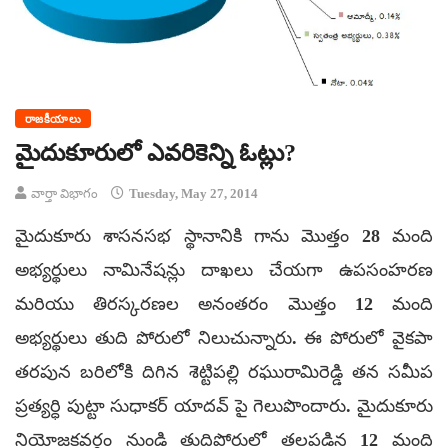
రాజకీయాలు
మైదుకూరులో ఎవరికెన్ని ఓట్లు?
వార్తా విభాగం
Tuesday, May 27, 2014
మైదుకూరు శాసనసభ స్థానానికి గాను మొత్తం 28 మంది
అభ్యర్థులు నామినేషన్లు దాఖలు చేయగా ఉపసంహరణ
మరియు తిరస్కరణల అనంతరం మొత్తం 12 మంది
అభ్యర్థులు తుది పోరులో నిలుచున్నారు. ఈ పోరులో వైకపా
తరపున బరిలోకి దిగిన శెట్టిపల్లి రఘురామిరెడ్డి తన సమీప
ప్రత్యర్ధి పుట్టా సుధాకర్ యాదవ్ పై గెలుపొందారు. మైదుకూరు
నియోజకవర్గం నుండి తుదిపోరులో తలపడిన 12 మంది