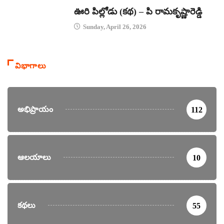
కథలు
ఊరి పిల్లోడు (కథ) – పి రామకృష్ణారెడ్డి
Sunday, April 26, 2026
విభాగాలు
అభిప్రాయం
112
ఆలయాలు
10
కథలు
55