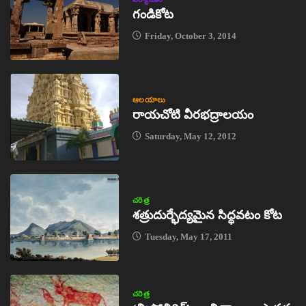
గండికోట
Friday, October 3, 2014
ఆలయాలు
రాయచోటి వీరభద్రాలయం
Saturday, May 12, 2012
చరిత్ర
శత్రుదుర్భేద్యమైన సిద్ధవటం కోట
Tuesday, May 17, 2011
చరిత్ర