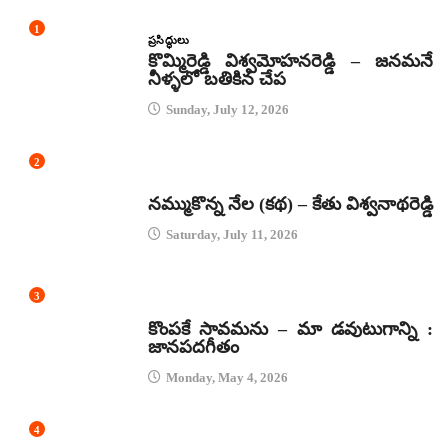
1
ప్రసిద్ధులు
కొమ్మిరెడ్డి విశ్వమోహనరెడ్డి – జనమనే
నీళ్ళలో బతికిన చేప
Sunday, July 12, 2026
2
కథలు
నమ్ముకొన్న నేల (కథ) – కేతు విశ్వనాథరెడ్డి
Saturday, July 11, 2026
3
జానపద గీతాలు
కొంపకే సావమను – మా డవుటుగాన్ని :
జానపదగీతం
Monday, May 4, 2026
4