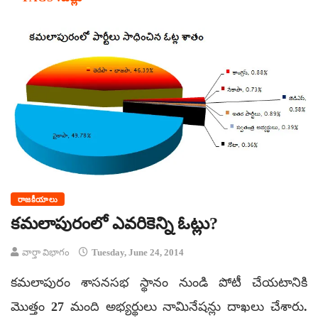
రాజకీయాలు
కమలాపురంలో ఎవరికెన్ని ఓట్లు?
వార్తా విభాగం
Tuesday, June 24, 2014
కమలాపురం శాసనసభ స్థానం నుండి పోటీ చేయటానికి
మొత్తం 27 మంది అభ్యర్థులు నామినేషన్లు దాఖలు చేశారు.