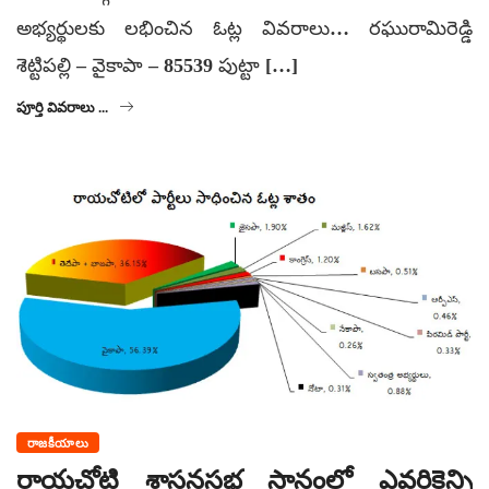
అభ్యర్థులకు లభించిన ఓట్ల వివరాలు… రఘురామిరెడ్డి
శెట్టిపల్లి – వైకాపా – 85539 పుట్టా […]
పూర్తి వివరాలు ...
రాజకీయాలు
రాయచోటి శాసనసభ స్థానంలో ఎవరికెన్ని