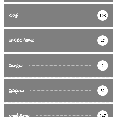
చరిత్ర
103
జానపద గీతాలు
47
పద్యాలు
2
ప్రసిద్ధులు
52
రాజకీయాలు
247