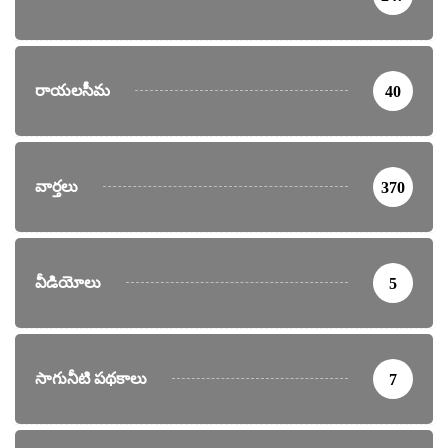
రాయలసీమ
40
వార్తలు
370
వీడియోలు
5
సాగునీటి పథకాలు
7