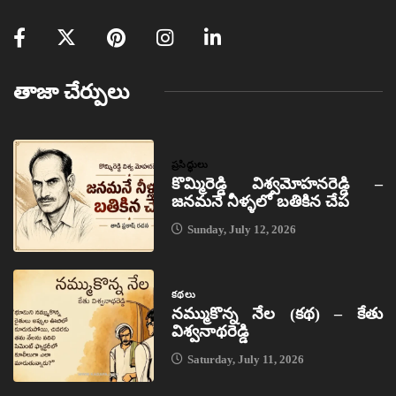
తాజా చేర్పులు
ప్రసిద్ధులు
కొమ్మిరెడ్డి విశ్వమోహనరెడ్డి –
జనమనే నీళ్ళలో బతికిన చేప
Sunday, July 12, 2026
కథలు
నమ్ముకొన్న నేల (కథ) – కేతు
విశ్వనాథరెడ్డి
Saturday, July 11, 2026