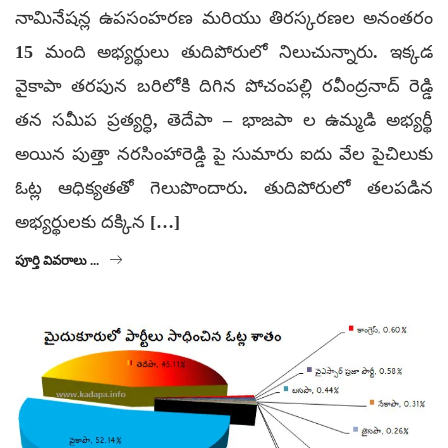
నామినేషన్ల ఉపసంహరణ మరియు తిరస్కరణల అనంతరం
15 మంది అభ్యర్థులు తుదిపోరులో నిలుచున్నారు. ఇక్కడ
వైకాపా తరపున బరిలోకి దిగిన పోచంపల్లి రవీంద్రనాద్ రెడ్డి
తన సమీప ప్రత్యర్ధి, తెదేపా – భాజపా ల ఉమ్మడి అభ్యర్థీ
అయిన పుత్తా నరసింహారెడ్డి పై సుమారు ఐదు వేల పైచిలుకు
ఓట్ల ఆధిక్యతతో గెలుపొందారు. తుదిపోరులో తలపడిన
అభ్యర్థులకు దక్కిన […]
పూర్తి వివరాలు ...