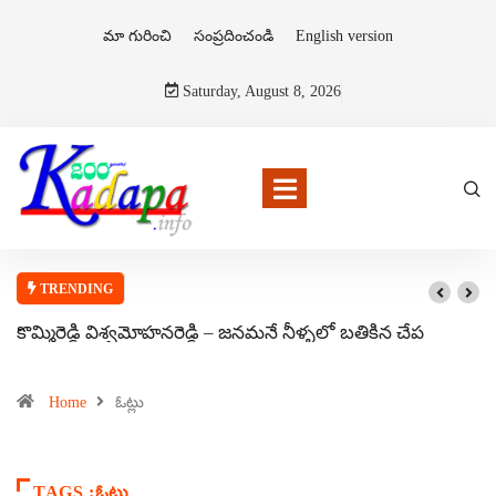
మా గురించి
సంప్రదించండి
English version
Saturday, August 8, 2026
TRENDING
కొమ్మిరెడ్డి విశ్వమోహనరెడ్డి – జనమనే నీళ్ళలో బతికిన చేప
Home
ఓట్లు
TAGS :ఓట్లు