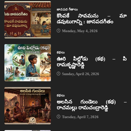
జానపద గీతాలు
కొంపకే సావమను – మా
డవుటుగాన్ని : జానపదగీతం
Monday, May 4, 2026
కథలు
ఊరి పిల్లోడు (కథ) – పి
రామకృష్ణారెడ్డి
Sunday, April 26, 2026
కథలు
అలసిన గుండెలు (కథ) –
రాచమల్లు రామచంద్రారెడ్డి
Tuesday, April 7, 2026