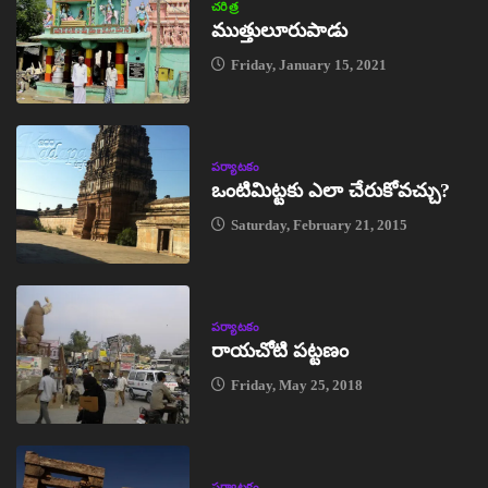
చరిత్ర
ముత్తులూరుపాడు
Friday, January 15, 2021
పర్యాటకం
ఒంటిమిట్టకు ఎలా చేరుకోవచ్చు?
Saturday, February 21, 2015
పర్యాటకం
రాయచోటి పట్టణం
Friday, May 25, 2018
పర్యాటకం