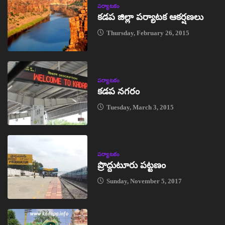
పర్యాటకం
కడప జిల్లా పర్యాటక ఆకర్షణలు
Thursday, February 26, 2015
పర్యాటకం
కడప నగరం
Tuesday, March 3, 2015
పర్యాటకం
ప్రొద్దుటూరు పట్టణం
Sunday, November 5, 2017