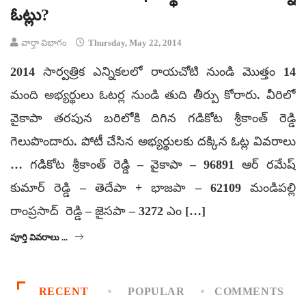
ఓట్లు?
వార్తా విభాగం
Thursday, May 22, 2014
2014 సార్వత్రిక ఎన్నికలలో రాయచోటి నుండి మొత్తం 14
మంది అభ్యర్థులు ఓటర్ల నుండి తుది తీర్పు కోరారు. వీరిలో
వైకాపా తరపున బరిలోకి దిగిన గడికోట శ్రీకాంత్ రెడ్డి
గెలుపొందారు. పోటీ చేసిన అభ్యర్థులకు దక్కిన ఓట్ల వివరాలు
… గడికోట శ్రీకాంత్ రెడ్డి – వైకాపా – 96891 ఆర్ రమేష్
కుమార్ రెడ్డి – తెదేపా + భాజపా – 62109 మండిపల్లి
రాంప్రసాద్ రెడ్డి – జైసపా – 3272 ఎం […]
పూర్తి వివరాలు ...
RECENT
POPULAR
COMMENTS