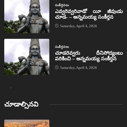
సంకీర్తనలు
ఎవ్వరెవ్వరివాడో యీ జీవుఁడు
చూడ- – అన్నమయ్య సంకీర్తన
Saturday, April 4, 2026
సంకీర్తనలు
చూడరెవ్వరు దీనిసోద్యంబు
పరికించి – అన్నమయ్య సంకీర్తన
Saturday, April 4, 2026
చూడాల్సినవి