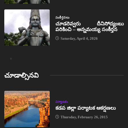
సంకీర్తనలు
చూడరెవ్వరు దీనిసోద్యంబు
పరికించి – అన్నమయ్య సంకీర్తన
Saturday, April 4, 2026
చూడాల్సినవి
పర్యాటకం
కడప జిల్లా పర్యాటక ఆకర్షణలు
Thursday, February 26, 2015