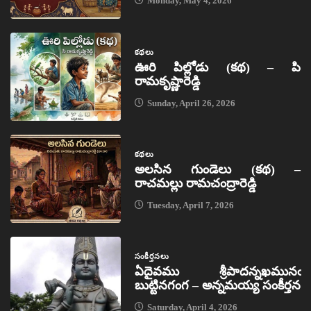
Monday, May 4, 2026
కథలు
ఊరి పిల్లోడు (కథ) – పి
రామకృష్ణారెడ్డి
Sunday, April 26, 2026
కథలు
అలసిన గుండెలు (కథ) –
రాచమల్లు రామచంద్రారెడ్డి
Tuesday, April 7, 2026
సంకీర్తనలు
ఏదైవము శ్రీపాదన్నఖమునఁ
బుట్టినగంగ – అన్నమయ్య సంకీర్తన
Saturday, April 4, 2026