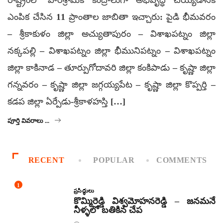
రాష్ట్రంలో పారిశ్రామిక కేంద్రాలుగా అభివృద్ధి చెయ్యడానికి
ఎంపిక చేసిన 11 ప్రాంతాల జాబితా ఇచ్చారు: పైడి భీమవరం
– శ్రీకాకుళం జిల్లా అచ్యుతాపురం – విశాఖపట్నం జిల్లా
నక్కపల్లి – విశాఖపట్నం జిల్లా భీమునిపట్నం – విశాఖపట్నం
జిల్లా కాకినాడ – తూర్పుగోదావరి జిల్లా కంకిపాడు – కృష్ణా జిల్లా
గన్నవరం – కృష్ణా జిల్లా జగ్గయ్యపేట – కృష్ణా జిల్లా కొప్పర్తి –
కడప జిల్లా ఏర్పేడు-శ్రీకాళహస్తి […]
పూర్తి వివరాలు ...
RECENT
POPULAR
COMMENTS
1
ప్రసిద్ధులు
కొమ్మిరెడ్డి విశ్వమోహనరెడ్డి – జనమనే
నీళ్ళలో బతికిన చేప