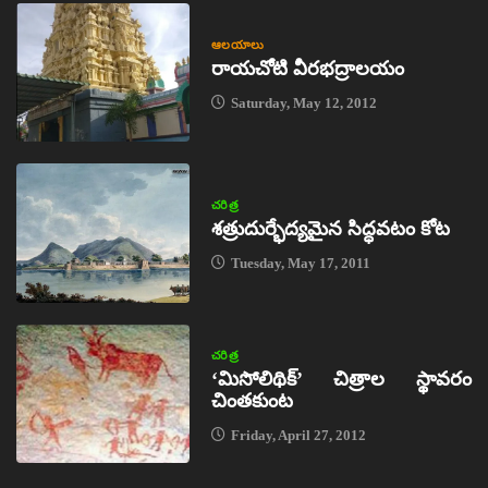
ఆలయాలు
రాయచోటి వీరభద్రాలయం
Saturday, May 12, 2012
చరిత్ర
శత్రుదుర్భేద్యమైన సిద్ధవటం కోట
Tuesday, May 17, 2011
చరిత్ర
‘మిసోలిథిక్‌’ చిత్రాల స్థావరం
చింతకుంట
Friday, April 27, 2012