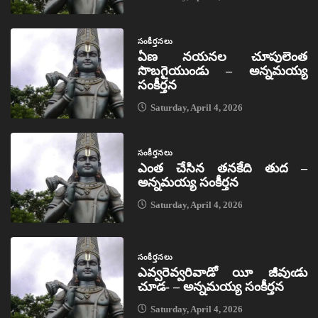
సంకీర్తనలు
ఏణ నయనల చూపులెంత
సొబగైయుండు – అన్నమయ్య
సంకీర్తన
Saturday, April 4, 2026
సంకీర్తనలు
ఎంత చేసిన తనకేది తుద –
అన్నమయ్య సంకీర్తన
Saturday, April 4, 2026
సంకీర్తనలు
ఎవ్వరెవ్వరివాడో యీ జీవుఁడు
చూడ- – అన్నమయ్య సంకీర్తన
Saturday, April 4, 2026