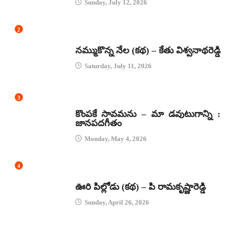
Sunday, July 12, 2026
2
కథలు
నమ్ముకొన్న నేల (కథ) – కేతు విశ్వనాథరెడ్డి
Saturday, July 11, 2026
3
జానపద గీతాలు
కొంపకే సావమను – మా డవుటుగాన్ని :
జానపదగీతం
Monday, May 4, 2026
4
కథలు
ఊరి పిల్లోడు (కథ) – పి రామకృష్ణారెడ్డి
Sunday, April 26, 2026