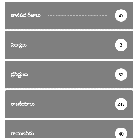
జానపద గీతాలు
47
పద్యాలు
2
ప్రసిద్ధులు
52
రాజకీయాలు
247
రాయలసీమ
40