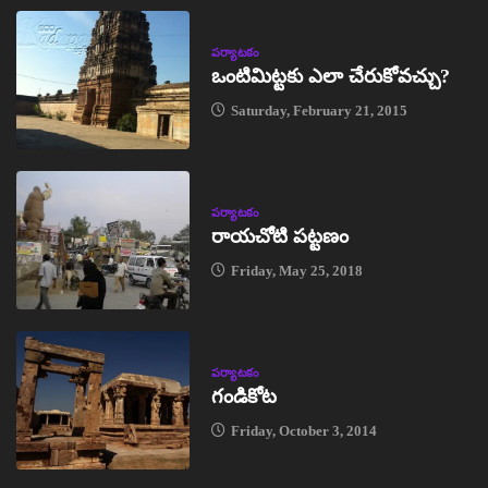
పర్యాటకం
ఒంటిమిట్టకు ఎలా చేరుకోవచ్చు?
Saturday, February 21, 2015
పర్యాటకం
రాయచోటి పట్టణం
Friday, May 25, 2018
పర్యాటకం
గండికోట
Friday, October 3, 2014