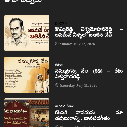
ప్రసిద్ధులు
కొమ్మిరెడ్డి విశ్వమోహనరెడ్డి –
జనమనే నీళ్ళలో బతికిన చేప
Sunday, July 12, 2026
కథలు
నమ్ముకొన్న నేల (కథ) – కేతు
విశ్వనాథరెడ్డి
Saturday, July 11, 2026
జానపద గీతాలు
కొంపకే సావమను – మా
డవుటుగాన్ని : జానపదగీతం