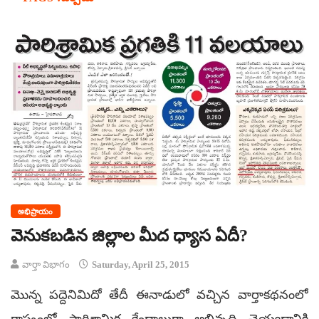
అభిప్రాయం
వెనుకబడిన జిల్లాల మీద ధ్యాస ఏదీ?
వార్తా విభాగం
Saturday, April 25, 2015
మొన్న పద్దెనిమిదో తేదీ ఈనాడులో వచ్చిన వార్తాకథనంలో