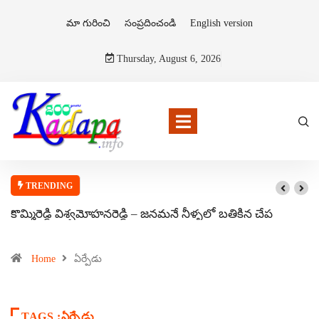
మా గురించి
సంప్రదించండి
English version
Thursday, August 6, 2026
TRENDING
కొమ్మిరెడ్డి విశ్వమోహనరెడ్డి – జనమనే నీళ్ళలో బతికిన చేప
Home
ఏర్పేడు
TAGS :ఏర్పేడు