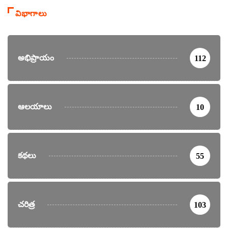
విభాగాలు
అభిప్రాయం
112
ఆలయాలు
10
కథలు
55
చరిత్ర
103