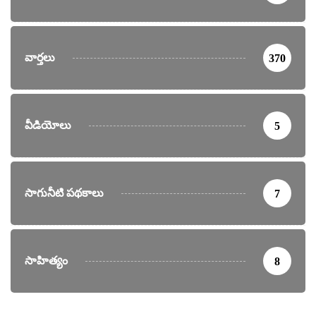
వార్తలు
370
వీడియోలు
5
సాగునీటి పథకాలు
7
సాహిత్యం
8