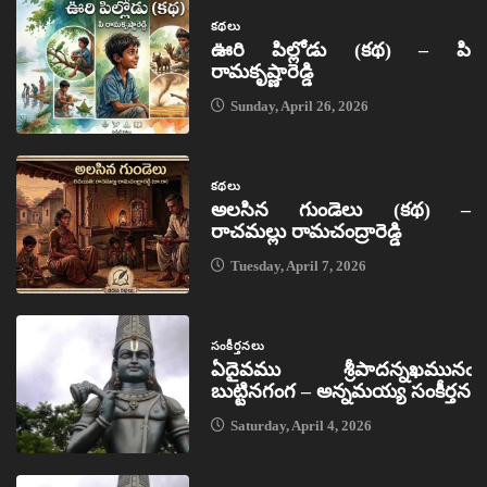
కథలు
ఊరి పిల్లోడు (కథ) – పి
రామకృష్ణారెడ్డి
Sunday, April 26, 2026
కథలు
అలసిన గుండెలు (కథ) –
రాచమల్లు రామచంద్రారెడ్డి
Tuesday, April 7, 2026
సంకీర్తనలు
ఏదైవము శ్రీపాదన్నఖమునఁ
బుట్టినగంగ – అన్నమయ్య సంకీర్తన
Saturday, April 4, 2026