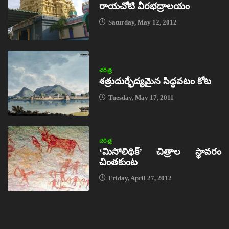
రాయచోటి వీరభద్రాలయం
Saturday, May 12, 2012
చరిత్ర
శత్రుదుర్భేద్యమైన సిద్ధవటం కోట
Tuesday, May 17, 2011
చరిత్ర
‘మిసోలిథిక్‌’ చిత్రాల స్థావరం
చింతకుంట
Friday, April 27, 2012