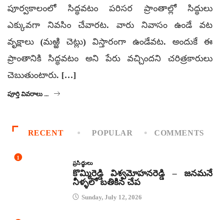
పూర్వకాలంలో సిద్ధవటం పరిసర ప్రాంతాల్లో సిద్ధులు
ఎక్కువగా నివసిం చేవారట. వారు నివాసం ఉండే వట
వృక్షాలు (మఱ్ఱి చెట్లు) విస్తారంగా ఉండేవట. అందుకే ఈ
ప్రాంతానికి సిద్ధవటం అని పేరు వచ్చిందని చరిత్రకారులు
చెబుతుంటారు. […]
పూర్తి వివరాలు ...
RECENT
POPULAR
COMMENTS
1
ప్రసిద్ధులు
కొమ్మిరెడ్డి విశ్వమోహనరెడ్డి – జనమనే
నీళ్ళలో బతికిన చేప
Sunday, July 12, 2026