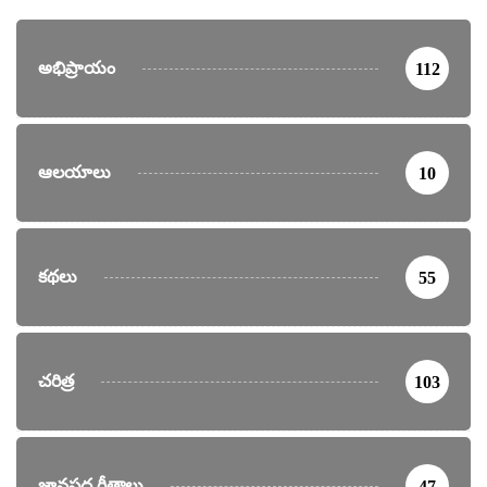
అభిప్రాయం
112
ఆలయాలు
10
కథలు
55
చరిత్ర
103
జానపద గీతాలు
47