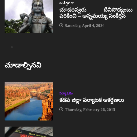
సంకీర్తనలు
చూడరెవ్వరు దీనిసోద్యంబు
పరికించి – అన్నమయ్య సంకీర్తన
Saturday, April 4, 2026
చూడాల్సినవి
పర్యాటకం
కడప జిల్లా పర్యాటక ఆకర్షణలు
Thursday, February 26, 2015