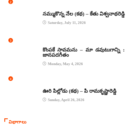
2
కథలు
నమ్ముకొన్న నేల (కథ) – కేతు విశ్వనాథరెడ్డి
Saturday, July 11, 2026
3
జానపద గీతాలు
కొంపకే సావమను – మా డవుటుగాన్ని :
జానపదగీతం
Monday, May 4, 2026
4
కథలు
ఊరి పిల్లోడు (కథ) – పి రామకృష్ణారెడ్డి
Sunday, April 26, 2026
విభాగాలు