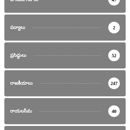
పద్యాలు
2
ప్రసిద్ధులు
52
రాజకీయాలు
247
రాయలసీమ
40