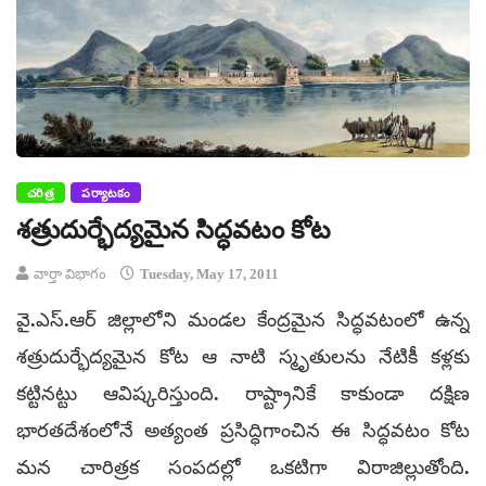
చరిత్ర
పర్యాటకం
శత్రుదుర్భేద్యమైన సిద్ధవటం కోట
వార్తా విభాగం
Tuesday, May 17, 2011
వై.ఎస్.ఆర్ జిల్లాలోని మండల కేంద్రమైన సిద్ధవటంలో ఉన్న
శత్రుదుర్భేద్యమైన కోట ఆ నాటి స్మృతులను నేటికీ కళ్లకు
కట్టినట్టు ఆవిష్కరిస్తుంది. రాష్ట్రానికే కాకుండా దక్షిణ
భారతదేశంలోనే అత్యంత ప్రసిద్ధిగాంచిన ఈ సిద్ధవటం కోట
మన చారిత్రక సంపదల్లో ఒకటిగా విరాజిల్లుతోంది.