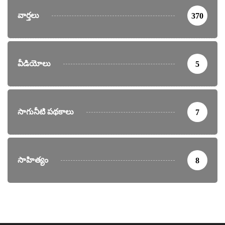
వార్తలు
370
వీడియోలు
5
సాగునీటి పథకాలు
7
సాహిత్యం
8