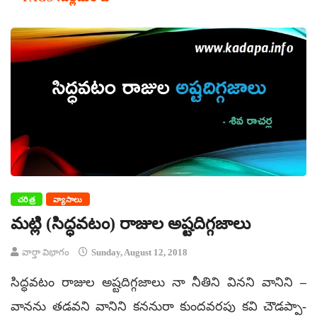
చరిత్ర
వ్యాసాలు
మట్లి (సిద్ధవటం) రాజుల అష్టదిగ్గజాలు
వార్తా విభాగం
Sunday, August 12, 2018
సిద్ధవటం రాజుల అష్టదిగ్గజాలు నా నీతిని వినని వానిని –
వానను తడవని వానిని కననురా కుందవరపు కవి చౌడప్పా-