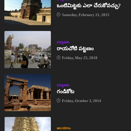
ఒంటిమిట్టకు ఎలా చేరుకోవచ్చు?
Saturday, February 21, 2015
పర్యాటకం
రాయచోటి పట్టణం
Friday, May 25, 2018
పర్యాటకం
గండికోట
Friday, October 3, 2014
ఆలయాలు