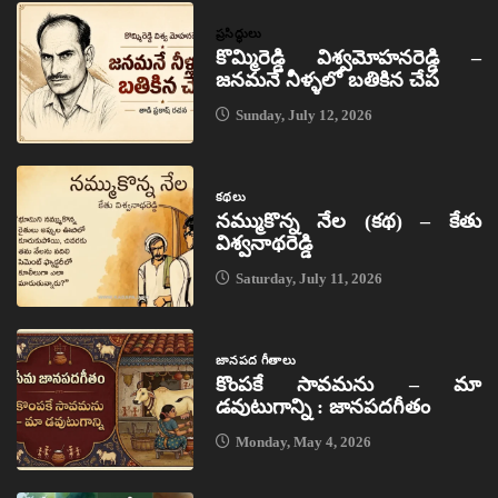
ప్రసిద్ధులు
కొమ్మిరెడ్డి విశ్వమోహనరెడ్డి –
జనమనే నీళ్ళలో బతికిన చేప
Sunday, July 12, 2026
కథలు
నమ్ముకొన్న నేల (కథ) – కేతు
విశ్వనాథరెడ్డి
Saturday, July 11, 2026
జానపద గీతాలు
కొంపకే సావమను – మా
డవుటుగాన్ని : జానపదగీతం
Monday, May 4, 2026