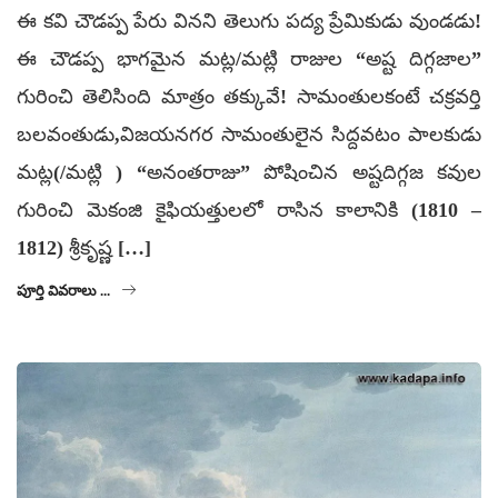
ఈ కవి చౌడప్ప పేరు వినని తెలుగు పద్య ప్రేమికుడు వుండడు!
ఈ చౌడప్ప భాగమైన మట్ల/మట్లి రాజుల “అష్ట దిగ్గజాల”
గురించి తెలిసింది మాత్రం తక్కువే! సామంతులకంటే చక్రవర్తి
బలవంతుడు,విజయనగర సామంతులైన సిద్దవటం పాలకుడు
మట్ల(/మట్లి ) “అనంతరాజు” పోషించిన అష్టదిగ్గజ కవుల
గురించి మెకంజి కైఫియత్తులలో రాసిన కాలానికి (1810 –
1812) శ్రీకృష్ణ […]
పూర్తి వివరాలు ...