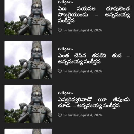
సంకీర్తనలు
ఏణ నయనల చూపులెంత
సొబగైయుండు – అన్నమయ్య
సంకీర్తన
Saturday, April 4, 2026
సంకీర్తనలు
ఎంత చేసిన తనకేది తుద –
అన్నమయ్య సంకీర్తన
Saturday, April 4, 2026
సంకీర్తనలు
ఎవ్వరెవ్వరివాడో యీ జీవుఁడు
చూడ- – అన్నమయ్య సంకీర్తన
Saturday, April 4, 2026