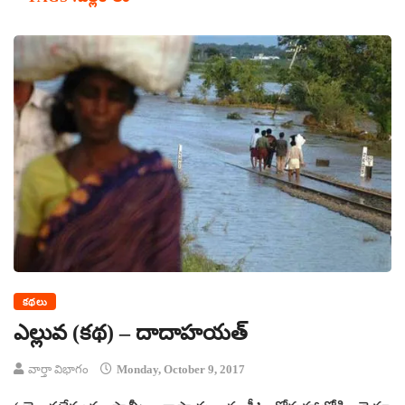
కథలు
ఎల్లువ (కథ) – దాదాహయత్‌
వార్తా విభాగం
Monday, October 9, 2017