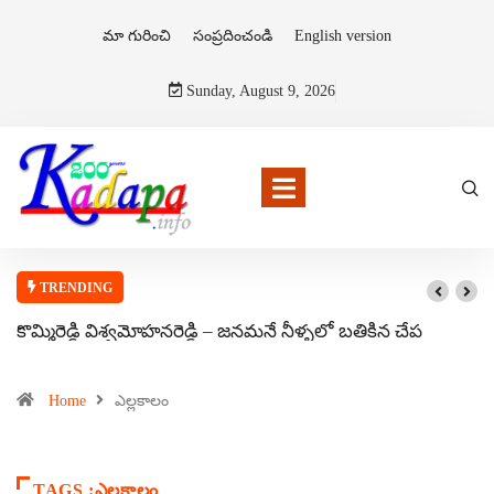
మా గురించి
సంప్రదించండి
English version
Sunday, August 9, 2026
TRENDING
కొమ్మిరెడ్డి విశ్వమోహనరెడ్డి – జనమనే నీళ్ళలో బతికిన చేప
Home
ఎల్లకాలం
TAGS :ఎల్లకాలం