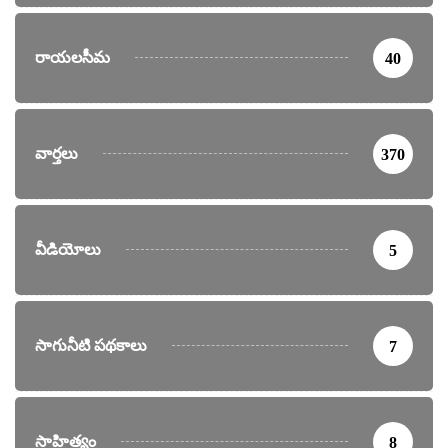
రాయలసీమ
40
వార్తలు
370
వీడియోలు
5
సాగునీటి పథకాలు
7
సాహిత్యం
8