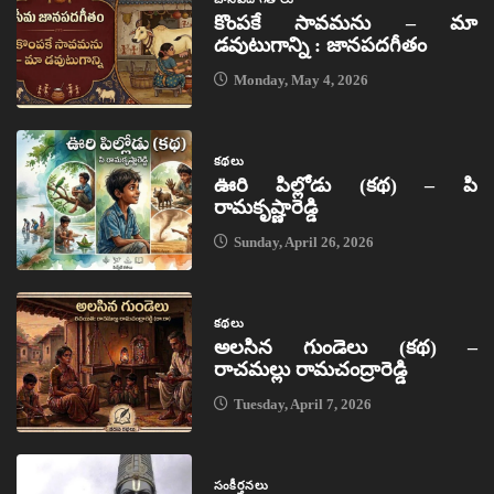
కొంపకే సావమను – మా
డవుటుగాన్ని : జానపదగీతం
Monday, May 4, 2026
కథలు
ఊరి పిల్లోడు (కథ) – పి
రామకృష్ణారెడ్డి
Sunday, April 26, 2026
కథలు
అలసిన గుండెలు (కథ) –
రాచమల్లు రామచంద్రారెడ్డి
Tuesday, April 7, 2026
సంకీర్తనలు