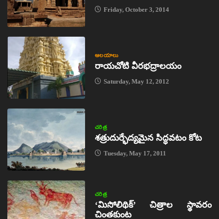
Friday, October 3, 2014
ఆలయాలు
రాయచోటి వీరభద్రాలయం
Saturday, May 12, 2012
చరిత్ర
శత్రుదుర్భేద్యమైన సిద్ధవటం కోట
Tuesday, May 17, 2011
చరిత్ర
‘మిసోలిథిక్‌’ చిత్రాల స్థావరం
చింతకుంట