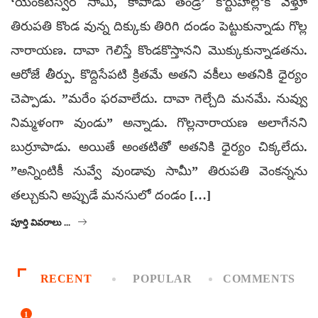
‘యెంకటేస్వర సామీ, కాపాడు తండ్రీ’ కోర్టుహాల్లోకి వెళ్తూ
తిరుపతి కొండ వున్న దిక్కుకు తిరిగి దండం పెట్టుకున్నాడు గొల్ల
నారాయణ. దావా గెలిస్తే కొండకొస్తానని మొక్కుకున్నాడతను.
ఆరోజే తీర్పు. కొద్దిసేపటి క్రితమే అతని వకీలు అతనికి ధైర్యం
చెప్పాడు. ”మరేం ఫరవాలేదు. దావా గెల్చేది మనమే. నువ్వు
నిమ్మళంగా వుండు” అన్నాడు. గొల్లనారాయణ అలాగేనని
బుర్రూపాడు. అయితే అంతటితో అతనికి ధైర్యం చిక్కలేదు.
”అన్నింటికీ నువ్వే వుండావు సామీ” తిరుపతి వెంకన్నను
తల్చుకుని అప్పుడే మనసులో దండం […]
పూర్తి వివరాలు ...
RECENT
POPULAR
COMMENTS
1