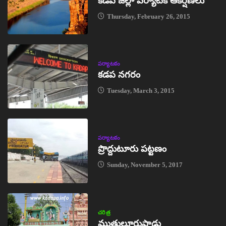
కడప జిల్లా పర్యాటక ఆకర్షణలు
Thursday, February 26, 2015
పర్యాటకం
కడప నగరం
Tuesday, March 3, 2015
పర్యాటకం
ప్రొద్దుటూరు పట్టణం
Sunday, November 5, 2017
చరిత్ర
ముత్తులూరుపాడు