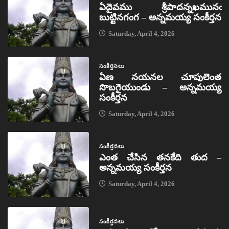
ఏదైవము శ్రీపాదన్నఖమునఁ
బుట్టినగంగ – అన్నమయ్య సంకీర్తన
Saturday, April 4, 2026
సంకీర్తనలు
ఏణ నయనల చూపులెంత
సొబగైయుండు – అన్నమయ్య
సంకీర్తన
Saturday, April 4, 2026
సంకీర్తనలు
ఎంత చేసిన తనకేది తుద –
అన్నమయ్య సంకీర్తన
Saturday, April 4, 2026
సంకీర్తనలు