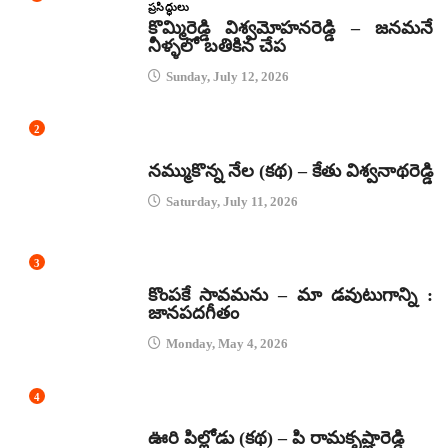
ప్రసిద్ధులు
కొమ్మిరెడ్డి విశ్వమోహనరెడ్డి – జనమనే
నీళ్ళలో బతికిన చేప
Sunday, July 12, 2026
2
కథలు
నమ్ముకొన్న నేల (కథ) – కేతు విశ్వనాథరెడ్డి
Saturday, July 11, 2026
3
జానపద గీతాలు
కొంపకే సావమను – మా డవుటుగాన్ని :
జానపదగీతం
Monday, May 4, 2026
4
కథలు
ఊరి పిల్లోడు (కథ) – పి రామకృష్ణారెడ్డి