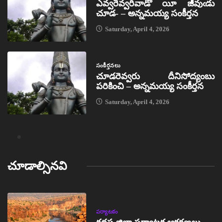
ఎవ్వరెవ్వరివాడో యీ జీవుఁడు
చూడ- – అన్నమయ్య సంకీర్తన
Saturday, April 4, 2026
సంకీర్తనలు
చూడరెవ్వరు దీనిసోద్యంబు
పరికించి – అన్నమయ్య సంకీర్తన
Saturday, April 4, 2026
చూడాల్సినవి
పర్యాటకం