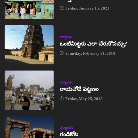
Friday, January 15, 2021
పర్యాటకం
ఒంటిమిట్టకు ఎలా చేరుకోవచ్చు?
Saturday, February 21, 2015
పర్యాటకం
రాయచోటి పట్టణం
Friday, May 25, 2018
పర్యాటకం
గండికోట