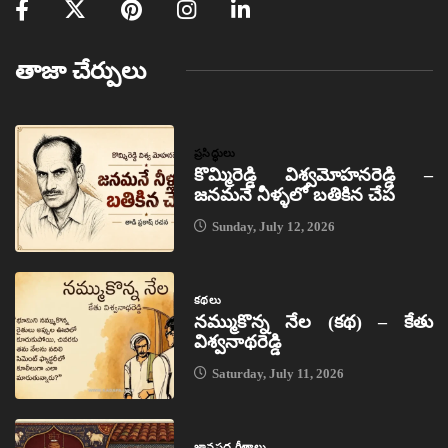
తాజా చేర్పులు
ప్రసిద్ధులు
కొమ్మిరెడ్డి విశ్వమోహనరెడ్డి –
జనమనే నీళ్ళలో బతికిన చేప
Sunday, July 12, 2026
కథలు
నమ్ముకొన్న నేల (కథ) – కేతు
విశ్వనాథరెడ్డి
Saturday, July 11, 2026
జానపద గీతాలు