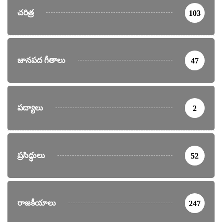
చరిత్ర
103
జానపద గీతాలు
47
పద్యాలు
2
ప్రసిద్ధులు
52
రాజకీయాలు
247