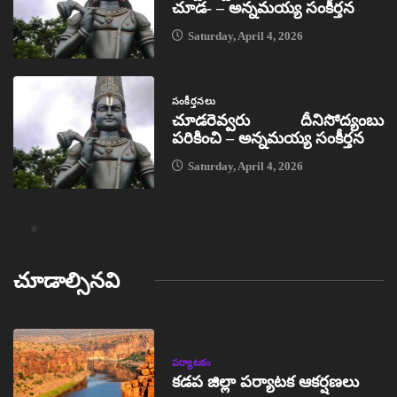
చూడ- – అన్నమయ్య సంకీర్తన
Saturday, April 4, 2026
సంకీర్తనలు
చూడరెవ్వరు దీనిసోద్యంబు
పరికించి – అన్నమయ్య సంకీర్తన
Saturday, April 4, 2026
చూడాల్సినవి
పర్యాటకం
కడప జిల్లా పర్యాటక ఆకర్షణలు