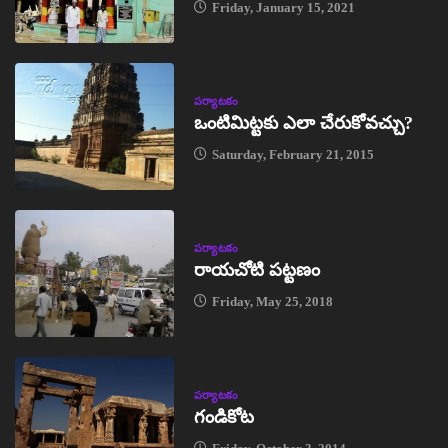
Friday, January 15, 2021
పర్యాటకం
ఒంటిమిట్టకు ఎలా చేరుకోవచ్చు?
Saturday, February 21, 2015
పర్యాటకం
రాయచోటి పట్టణం
Friday, May 25, 2018
పర్యాటకం
గండికోట