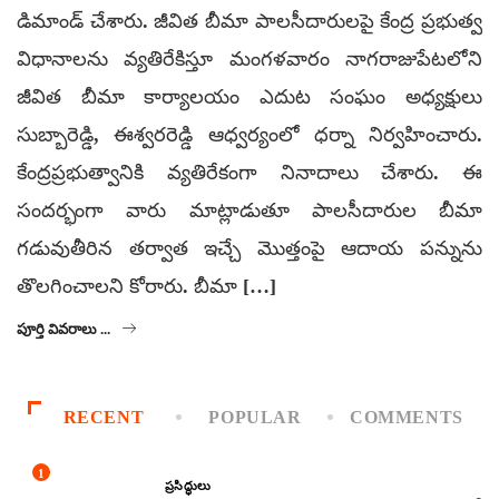
డిమాండ్ చేశారు. జీవిత బీమా పాలసీదారులపై కేంద్ర ప్రభుత్వ
విధానాలను వ్యతిరేకిస్తూ మంగళవారం నాగరాజుపేటలోని
జీవిత బీమా కార్యాలయం ఎదుట సంఘం అధ్యక్షులు
సుబ్బారెడ్డి, ఈశ్వరరెడ్డి ఆధ్వర్యంలో ధర్నా నిర్వహించారు.
కేంద్రప్రభుత్వానికి వ్యతిరేకంగా నినాదాలు చేశారు. ఈ
సందర్భంగా వారు మాట్లాడుతూ పాలసీదారుల బీమా
గడువుతీరిన తర్వాత ఇచ్చే మొత్తంపై ఆదాయ పన్నును
తొలగించాలని కోరారు. బీమా […]
పూర్తి వివరాలు ...
RECENT
POPULAR
COMMENTS
1
ప్రసిద్ధులు