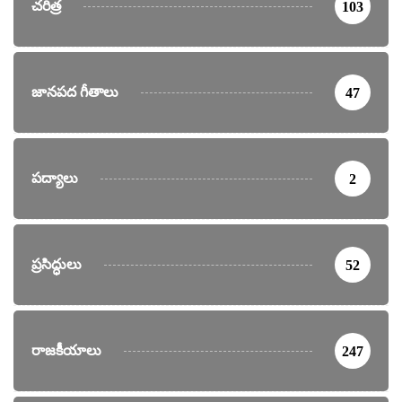
చరిత్ర
103
జానపద గీతాలు
47
పద్యాలు
2
ప్రసిద్ధులు
52
రాజకీయాలు
247