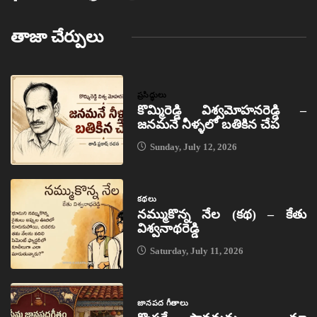
తాజా చేర్పులు
ప్రసిద్ధులు
కొమ్మిరెడ్డి విశ్వమోహనరెడ్డి –
జనమనే నీళ్ళలో బతికిన చేప
Sunday, July 12, 2026
కథలు
నమ్ముకొన్న నేల (కథ) – కేతు
విశ్వనాథరెడ్డి
Saturday, July 11, 2026
జానపద గీతాలు