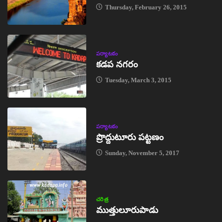
Thursday, February 26, 2015
పర్యాటకం
కడప నగరం
Tuesday, March 3, 2015
పర్యాటకం
ప్రొద్దుటూరు పట్టణం
Sunday, November 5, 2017
చరిత్ర
ముత్తులూరుపాడు