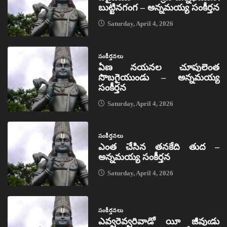
బుట్టినగంగ – అన్నమయ్య సంకీర్తన
Saturday, April 4, 2026
సంకీర్తనలు
ఏణ నయనల చూపులెంత
సొబగైయుండు – అన్నమయ్య
సంకీర్తన
Saturday, April 4, 2026
సంకీర్తనలు
ఎంత చేసిన తనకేది తుద –
అన్నమయ్య సంకీర్తన
Saturday, April 4, 2026
సంకీర్తనలు
ఎవ్వరెవ్వరివాడో యీ జీవుఁడు