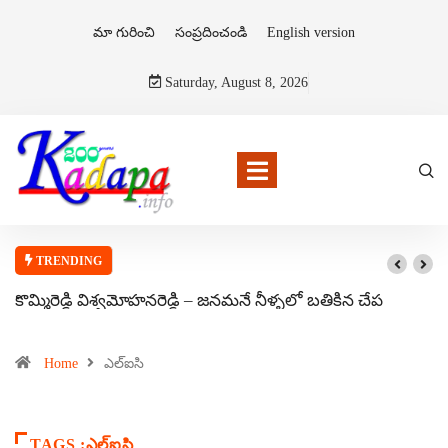
మా గురించి
సంప్రదించండి
English version
Saturday, August 8, 2026
TRENDING
కొమ్మిరెడ్డి విశ్వమోహనరెడ్డి – జనమనే నీళ్ళలో బతికిన చేప
Home
ఎల్ఐసి
TAGS :ఎల్ఐసి