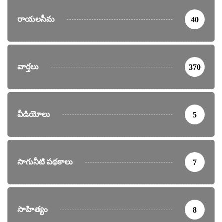
రాయలసీమ
40
వార్తలు
370
వీడియోలు
5
సాగునీటి పథకాలు
7
సాహిత్యం
8