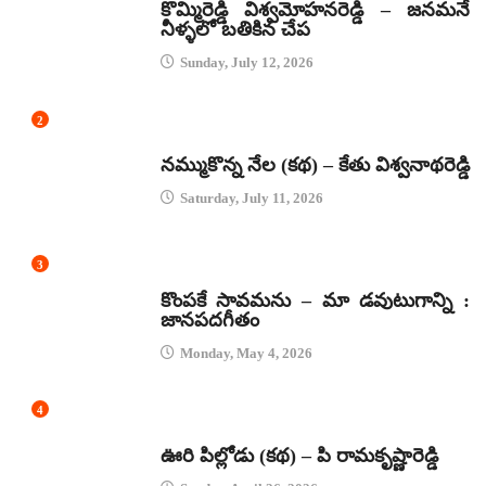
కొమ్మిరెడ్డి విశ్వమోహనరెడ్డి – జనమనే
నీళ్ళలో బతికిన చేప
Sunday, July 12, 2026
2
కథలు
నమ్ముకొన్న నేల (కథ) – కేతు విశ్వనాథరెడ్డి
Saturday, July 11, 2026
3
జానపద గీతాలు
కొంపకే సావమను – మా డవుటుగాన్ని :
జానపదగీతం
Monday, May 4, 2026
4
కథలు
ఊరి పిల్లోడు (కథ) – పి రామకృష్ణారెడ్డి