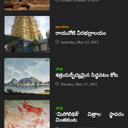
Friday, October 3, 2014
ఆలయాలు
రాయచోటి వీరభద్రాలయం
Saturday, May 12, 2012
చరిత్ర
శత్రుదుర్భేద్యమైన సిద్ధవటం కోట
Tuesday, May 17, 2011
చరిత్ర
‘మిసోలిథిక్‌’ చిత్రాల స్థావరం
చింతకుంట