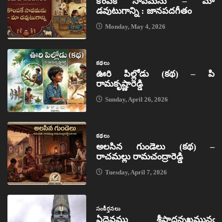
కొంపకే సావమను – మా
డవుటుగాన్ని : జానపదగీతం
Monday, May 4, 2026
కథలు
ఊరి పిల్లోడు (కథ) – పి
రామకృష్ణారెడ్డి
Sunday, April 26, 2026
కథలు
అలసిన గుండెలు (కథ) –
రాచమల్లు రామచంద్రారెడ్డి
Tuesday, April 7, 2026
సంకీర్తనలు
ఏదైవము శ్రీపాదన్నఖమునఁ