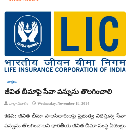
వార్తలు
జీవిత బీమాపై సేవా పన్నును తొలగించాలి
వార్తా విభాగం
Wednesday, November 19, 2014
కడప: జీవిత బీమా పాలసీదారులపై ప్రభుత్వ విధిస్తున్న సేవా
పన్నును తొలగించాలని భారతీయ జీవిత బీమా సంస్థ ఏజెంట్లు