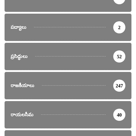
పద్యాలు
2
ప్రసిద్ధులు
52
రాజకీయాలు
247
రాయలసీమ
40