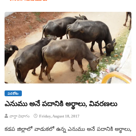
పదకోశం
ఎనుము అనే పదానికి అర్థాలు, వివరణలు
వార్తా విభాగం
Friday, August 18, 2017
కడప జిల్లాలో వాడుకలో ఉన్న ఎనుము అనే పదానికి అర్థాలు,