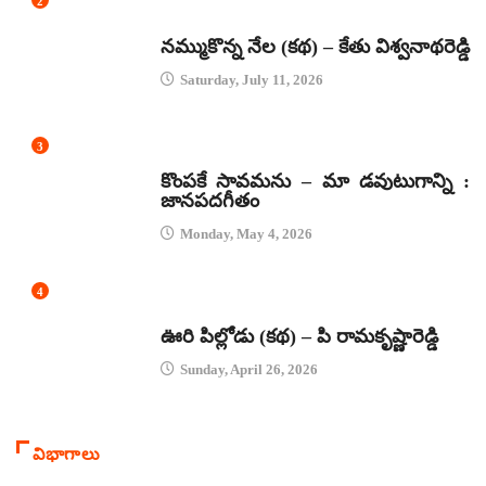
2
కథలు
నమ్ముకొన్న నేల (కథ) – కేతు విశ్వనాథరెడ్డి
Saturday, July 11, 2026
3
జానపద గీతాలు
కొంపకే సావమను – మా డవుటుగాన్ని :
జానపదగీతం
Monday, May 4, 2026
4
కథలు
ఊరి పిల్లోడు (కథ) – పి రామకృష్ణారెడ్డి
Sunday, April 26, 2026
విభాగాలు