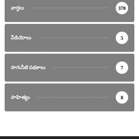
వార్తలు
370
వీడియోలు
5
సాగునీటి పథకాలు
7
సాహిత్యం
8