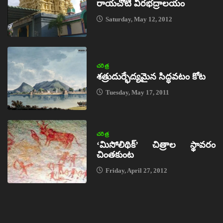
రాయచోటి వీరభద్రాలయం
Saturday, May 12, 2012
చరిత్ర
శత్రుదుర్భేద్యమైన సిద్ధవటం కోట
Tuesday, May 17, 2011
చరిత్ర
‘మిసోలిథిక్‌’ చిత్రాల స్థావరం
చింతకుంట
Friday, April 27, 2012