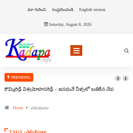
మా గురించి
సంప్రదించండి
English version
Saturday, August 8, 2026
TRENDING
కొమ్మిరెడ్డి విశ్వమోహనరెడ్డి – జనమనే నీళ్ళలో బతికిన చేప
Home
ఎనుములు
TAGS :ఎనుములు