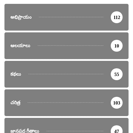
అభిప్రాయం
112
ఆలయాలు
10
కథలు
55
చరిత్ర
103
జానపద గీతాలు
47