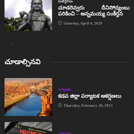
సంకీర్తనలు
చూడరెవ్వరు దీనిసోద్యంబు
పరికించి – అన్నమయ్య సంకీర్తన
Saturday, April 4, 2026
చూడాల్సినవి
పర్యాటకం
కడప జిల్లా పర్యాటక ఆకర్షణలు
Thursday, February 26, 2015
పర్యాటకం