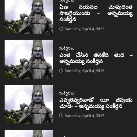
సంకీర్తనలు
ఏణ నయనల చూపులెంత
సొబగైయుండు – అన్నమయ్య
సంకీర్తన
Saturday, April 4, 2026
సంకీర్తనలు
ఎంత చేసిన తనకేది తుద –
అన్నమయ్య సంకీర్తన
Saturday, April 4, 2026
సంకీర్తనలు
ఎవ్వరెవ్వరివాడో యీ జీవుఁడు
చూడ- – అన్నమయ్య సంకీర్తన
Saturday, April 4, 2026