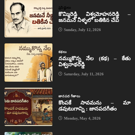
ప్రసిద్ధులు
కొమ్మిరెడ్డి విశ్వమోహనరెడ్డి –
జనమనే నీళ్ళలో బతికిన చేప
Sunday, July 12, 2026
కథలు
నమ్ముకొన్న నేల (కథ) – కేతు
విశ్వనాథరెడ్డి
Saturday, July 11, 2026
జానపద గీతాలు
కొంపకే సావమను – మా
డవుటుగాన్ని : జానపదగీతం
Monday, May 4, 2026