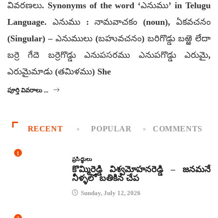
వివరణలు. Synonyms of the word ‘ఎనుము’ in Telugu
Language. ఎనుము : నామవాచకం (noun), ఏకవచనం
(Singular) – ఎనుములు (బహువచనం) బరిగొడ్డు బఱ్ఱె లేదా
బర్రె గేదె బర్రెగొడ్డు ఎనుపసరము ఎనుపగొడ్డు ఎరుమై,
ఎరుమైమాడు (తమిళము) She
పూర్తి వివరాలు ...
RECENT
POPULAR
COMMENTS
1
ప్రసిద్ధులు
కొమ్మిరెడ్డి విశ్వమోహనరెడ్డి – జనమనే
నీళ్ళలో బతికిన చేప
Sunday, July 12, 2026