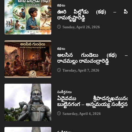
కథలు
ఊరి పిల్లోడు (కథ) – పి
రామకృష్ణారెడ్డి
Sunday, April 26, 2026
కథలు
అలసిన గుండెలు (కథ) –
రాచమల్లు రామచంద్రారెడ్డి
Tuesday, April 7, 2026
సంకీర్తనలు
ఏదైవము శ్రీపాదన్నఖమునఁ
బుట్టినగంగ – అన్నమయ్య సంకీర్తన
Saturday, April 4, 2026