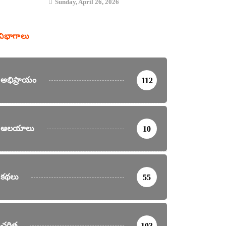
Sunday, April 26, 2026
విభాగాలు
అభిప్రాయం
112
ఆలయాలు
10
కథలు
55
చరిత్ర
103