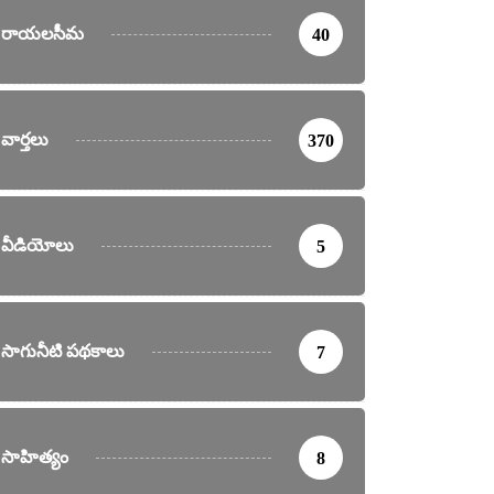
రాయలసీమ
40
వార్తలు
370
వీడియోలు
5
సాగునీటి పథకాలు
7
సాహిత్యం
8