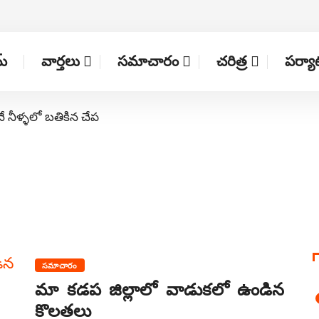
్
వార్తలు
సమాచారం
చరిత్ర
పర్య
నే నీళ్ళలో బతికిన చేప
సమాచారం
మా కడప జిల్లాలో వాడుకలో ఉండిన
కొలతలు