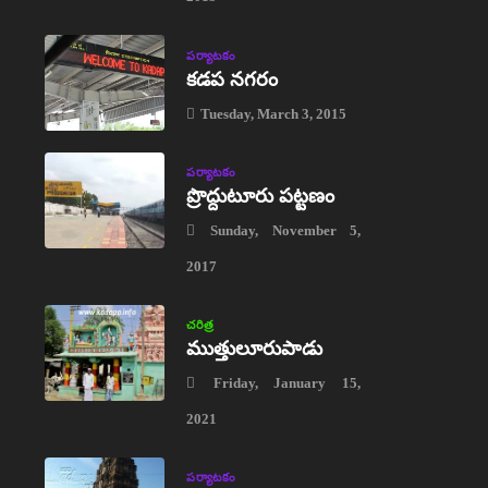
పర్యాటకం
కడప నగరం
Tuesday, March 3, 2015
పర్యాటకం
ప్రొద్దుటూరు పట్టణం
Sunday, November 5,
2017
చరిత్ర
ముత్తులూరుపాడు
Friday, January 15,
2021
పర్యాటకం