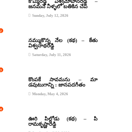
కొమ్మిరెడ్డి విశ్వమోహనరెడ్డి –
జనమనే నీళ్ళలో బతికిన చేప
Sunday, July 12, 2026
2
కథలు
నమ్ముకొన్న నేల (కథ) – కేతు
విశ్వనాథరెడ్డి
Saturday, July 11, 2026
3
జానపద గీతాలు
కొంపకే సావమను – మా
డవుటుగాన్ని : జానపదగీతం
Monday, May 4, 2026
4
కథలు
ఊరి పిల్లోడు (కథ) – పి
రామకృష్ణారెడ్డి