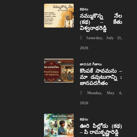
కథలు
నమ్ముకొన్న నేల
(కథ) – కేతు
విశ్వనాథరెడ్డి
Saturday, July 11,
2026
జానపద గీతాలు
కొంపకే సావమను –
మా డవుటుగాన్ని :
జానపదగీతం
Monday, May 4,
2026
కథలు
ఊరి పిల్లోడు (కథ)
– పి రామకృష్ణారెడ్డి