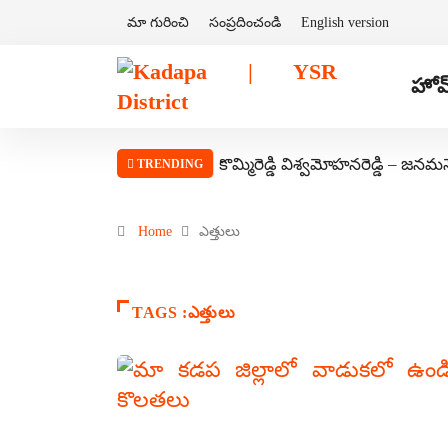
మా గురించి
సంప్రదించండి
English version
హోమ
కొమ్మిరెడ్డి విశ్వమోహనరెడ్డి – జనమ
TRENDING
Home
ఎత్తులు
TAGS :ఎత్తులు