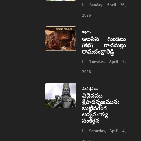
Sunday, April 26,
2026
కథలు
అలసిన గుండెలు
(కథ) – రాచమల్లు
రామచంద్రారెడ్డి
Tuesday, April 7,
2026
సంకీర్తనలు
ఏదైవము
శ్రీపాదన్నఖమునఁ
బుట్టినగంగ –
అన్నమయ్య
సంకీర్తన
Saturday, April 4,