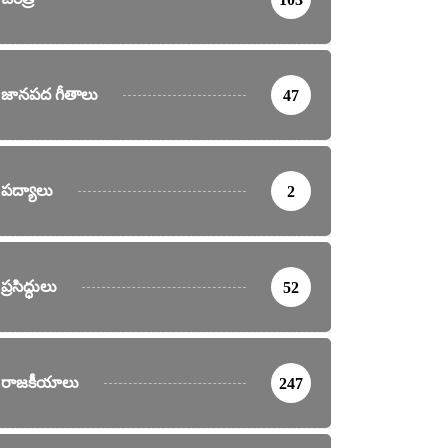
జానపద గీతాలు
47
పద్యాలు
2
ప్రసిద్ధులు
52
రాజకీయాలు
247