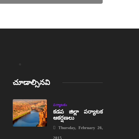
చూడాల్సినవి
పర్యాటకం
కడప జిల్లా పర్యాటక
ఆకర్షణలు
Thursday, February 26,
2015