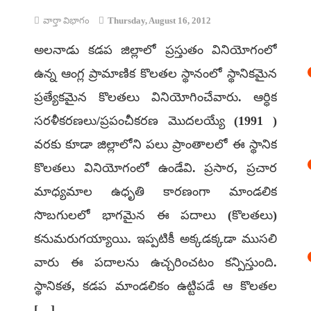
వార్తా విభాగం
Thursday, August 16, 2012
అలనాడు కడప జిల్లాలో ప్రస్తుతం వినియోగంలో
ఉన్న ఆంగ్ల ప్రామాణిక కొలతల స్థానంలో స్థానికమైన
ప్రత్యేకమైన కొలతలు వినియోగించేవారు. ఆర్ధిక
సరళీకరణలు/ప్రపంచీకరణ మొదలయ్యే (1991 )
వరకు కూడా జిల్లాలోని పలు ప్రాంతాలలో ఈ స్థానిక
కొలతలు వినియోగంలో ఉండేవి. ప్రసార, ప్రచార
మాధ్యమాల ఉధృతి కారణంగా మాండలిక
సొబగులలో భాగమైన ఈ పదాలు (కొలతలు)
కనుమరుగయ్యాయి. ఇప్పటికీ అక్కడక్కడా ముసలి
వారు ఈ పదాలను ఉచ్చరించటం కన్పిస్తుంది.
స్థానికత, కడప మాండలికం ఉట్టిపడే ఆ కొలతల
[…]