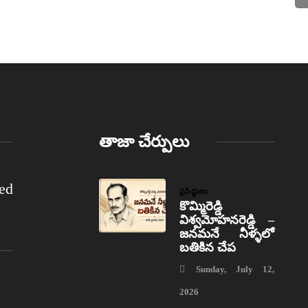
తాజా చేర్పులు
ed
ప్రసిద్ధులు
కొమ్మిరెడ్డి
విశ్వమోహనరెడ్డి –
జనమనే నీళ్ళలో
బతికిన చేప
Sunday, July 12,
2026