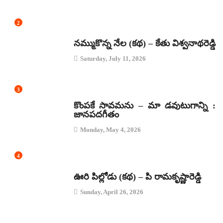
2
కథలు
నమ్ముకొన్న నేల (కథ) – కేతు విశ్వనాథరెడ్డి
Saturday, July 11, 2026
3
జానపద గీతాలు
కొంపకే సావమను – మా డవుటుగాన్ని :
జానపదగీతం
Monday, May 4, 2026
4
కథలు
ఊరి పిల్లోడు (కథ) – పి రామకృష్ణారెడ్డి
Sunday, April 26, 2026