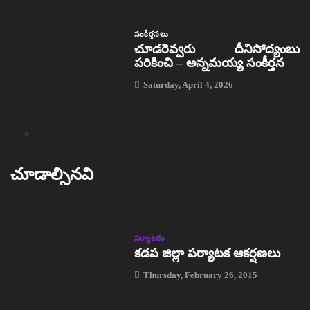
సంకీర్తనలు
చూడరెవ్వరు దీనిసోద్యంబు
పరికించి – అన్నమయ్య సంకీర్తన
Saturday, April 4, 2026
చూడాల్సినవి
పర్యాటకం
కడప జిల్లా పర్యాటక ఆకర్షణలు
Thursday, February 26, 2015