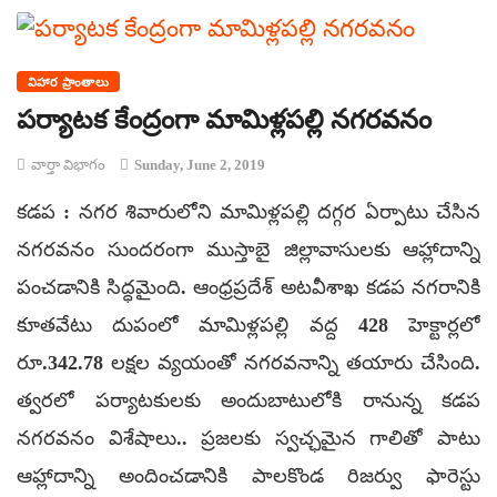
విహార ప్రాంతాలు
పర్యాటక కేంద్రంగా మామిళ్లపల్లి నగరవనం
వార్తా విభాగం
Sunday, June 2, 2019
కడప : నగర శివారులోని మామిళ్లపల్లి దగ్గర ఏర్పాటు చేసిన
నగరవనం సుందరంగా ముస్తాబై జిల్లావాసులకు ఆహ్లాదాన్ని
పంచడానికి సిద్ధమైంది. ఆంధ్రప్రదేశ్‌ అటవీశాఖ కడప నగరానికి
కూతవేటు దుపంలో మామిళ్లపల్లి వద్ద 428 హెక్టార్లలో
రూ.342.78 లక్షల వ్యయంతో నగరవనాన్ని తయారు చేసింది.
త్వరలో పర్యాటకులకు అందుబాటులోకి రానున్న కడప
నగరవనం విశేషాలు.. ప్రజలకు స్వచ్ఛమైన గాలితో పాటు
ఆహ్లాదాన్ని అందించడానికి పాలకొండ రిజర్వు ఫారెస్టు