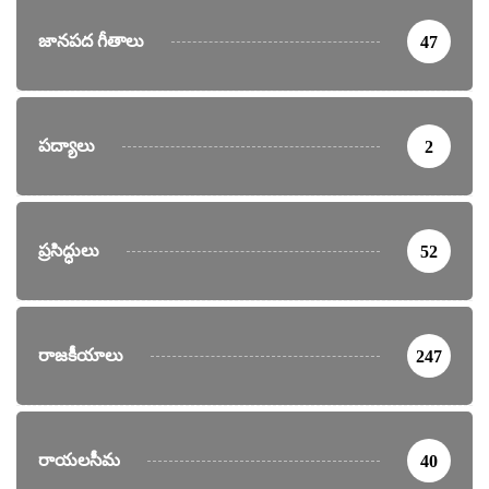
జానపద గీతాలు
47
పద్యాలు
2
ప్రసిద్ధులు
52
రాజకీయాలు
247
రాయలసీమ
40