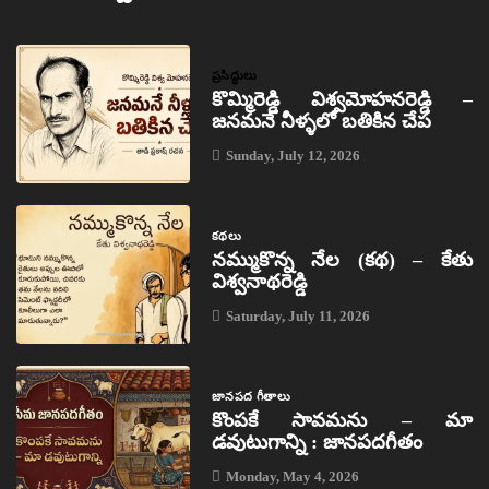
ప్రసిద్ధులు
కొమ్మిరెడ్డి విశ్వమోహనరెడ్డి –
జనమనే నీళ్ళలో బతికిన చేప
Sunday, July 12, 2026
కథలు
నమ్ముకొన్న నేల (కథ) – కేతు
విశ్వనాథరెడ్డి
Saturday, July 11, 2026
జానపద గీతాలు
కొంపకే సావమను – మా
డవుటుగాన్ని : జానపదగీతం
Monday, May 4, 2026