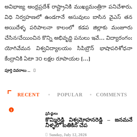
అవిభాజ్య ఆంధ్రప్రదేశ్ రాష్ట్రానికి ముఖ్యమంత్రిగా పనిచేశారు.
విధి నిర్వహణలో ఉండగానే అసువులు బాసిన వైఎస్ తన
అయిదేళ్ళ పరిపాలనా కాలంలో కడప జిల్లాకు మంజూరు
చేసిన/చేయించిన కొన్ని అభివృద్ది పనులు ఇవే… విద్యారంగం:
యోగివేమన విశ్వవిద్యాలయం సిపిబ్రౌన్ భాషాపరిశోధనా
కేంద్రానికి ఏటా ౩౦ లక్షల రూపాయల […]
పూర్తి వివరాలు ...
RECENT
POPULAR
COMMENTS
1
ప్రసిద్ధులు
కొమ్మిరెడ్డి విశ్వమోహనరెడ్డి – జనమనే
నీళ్ళలో బతికిన చేప
Sunday, July 12, 2026