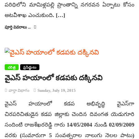
పరిధిలోని మామిళ్లపల్లి ప్రాంతాన్ని నగరవన ఏర్పాటు కోసం
అటవీశాఖ ఎంచుకుంది. […]
పూర్తి వివరాలు ...
చరిత్ర
ప్రసిద్ధులు
వైఎస్ హయాంలో కడపకు దక్కినవి
వార్తా విభాగం
Sunday, July 19, 2015
వైఎస్ హయాంలో కడప అభివృద్ధి వైఎస్‌గా
చిరపరిచితుడైన కడప జిల్లాకు చెందిన దివంగత యెడుగూరి
సందింటి రాజశేఖరరెడ్డి గారు 14/05/2004 నుండి 02/09/2009
వరకు (సుమారుగా 5 సంవత్సరాల నాలుగు నెలల పాటు)