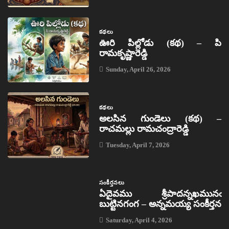
కథలు
ఊరి పిల్లోడు (కథ) – పి
రామకృష్ణారెడ్డి
Sunday, April 26, 2026
కథలు
అలసిన గుండెలు (కథ) –
రాచమల్లు రామచంద్రారెడ్డి
Tuesday, April 7, 2026
సంకీర్తనలు
ఏదైవము శ్రీపాదన్నఖమునఁ
బుట్టినగంగ – అన్నమయ్య సంకీర్తన
Saturday, April 4, 2026