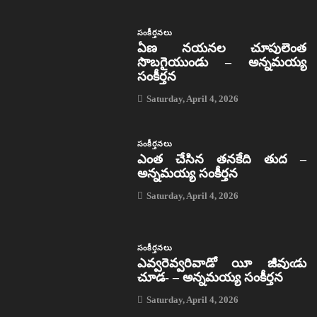
సంకీర్తనలు
ఏణ నయనల చూపులెంత
సొబగైయుండు – అన్నమయ్య
సంకీర్తన
Saturday, April 4, 2026
సంకీర్తనలు
ఎంత చేసిన తనకేది తుద –
అన్నమయ్య సంకీర్తన
Saturday, April 4, 2026
సంకీర్తనలు
ఎవ్వరెవ్వరివాడో యీ జీవుఁడు
చూడ- – అన్నమయ్య సంకీర్తన
Saturday, April 4, 2026