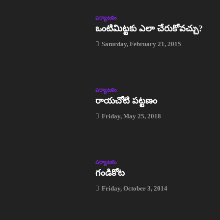
పర్యాటకం
ఒంటిమిట్టకు ఎలా చేరుకోవచ్చు?
Saturday, February 21, 2015
పర్యాటకం
రాయచోటి పట్టణం
Friday, May 25, 2018
పర్యాటకం
గండికోట
Friday, October 3, 2014