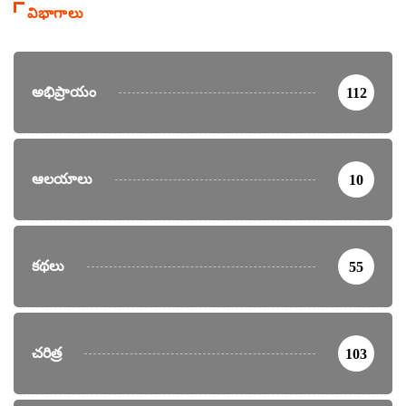
విభాగాలు
అభిప్రాయం
112
ఆలయాలు
10
కథలు
55
చరిత్ర
103