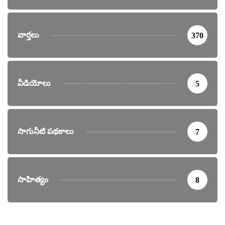
వార్తలు
370
వీడియోలు
5
సాగునీటి పథకాలు
7
సాహిత్యం
8