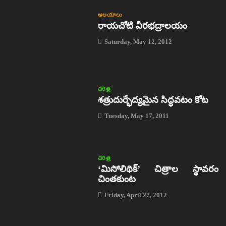
ఆలయాలు
రాయచోటి వీరభద్రాలయం
Saturday, May 12, 2012
చరిత్ర
శత్రుదుర్భేద్యమైన సిద్ధవటం కోట
Tuesday, May 17, 2011
చరిత్ర
‘మిసోలిథిక్‌’ చిత్రాల స్థావరం
చింతకుంట
Friday, April 27, 2012