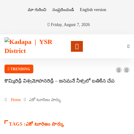
మా గురించి
సంప్రదించండి
English version
Friday, August 7, 2026
TRENDING
కొమ్మిరెడ్డి విశ్వమోహనరెడ్డి – జనమనే నీళ్ళలో బతికిన చేప
Home
ఎకో టూరిజం పార్కు
TAGS :ఎకో టూరిజం పార్కు