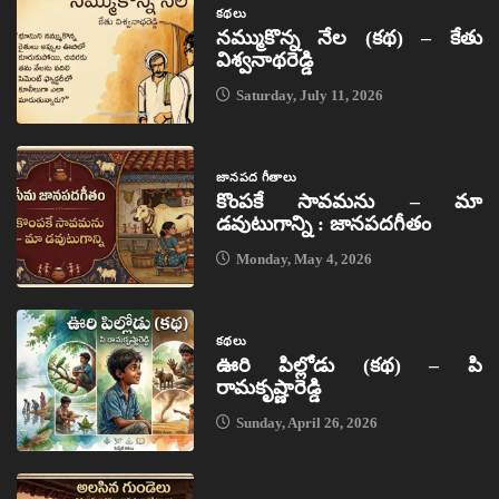
కథలు
నమ్ముకొన్న నేల (కథ) – కేతు
విశ్వనాథరెడ్డి
Saturday, July 11, 2026
జానపద గీతాలు
కొంపకే సావమను – మా
డవుటుగాన్ని : జానపదగీతం
Monday, May 4, 2026
కథలు
ఊరి పిల్లోడు (కథ) – పి
రామకృష్ణారెడ్డి
Sunday, April 26, 2026