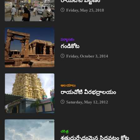
రాయచోటి పట్టణం
Friday, May 25, 2018
పర్యాటకం
గండికోట
Friday, October 3, 2014
ఆలయాలు
రాయచోటి వీరభద్రాలయం
Saturday, May 12, 2012
చరిత్ర
శత్రుదుర్భేద్యమైన సిద్ధవటం కోట