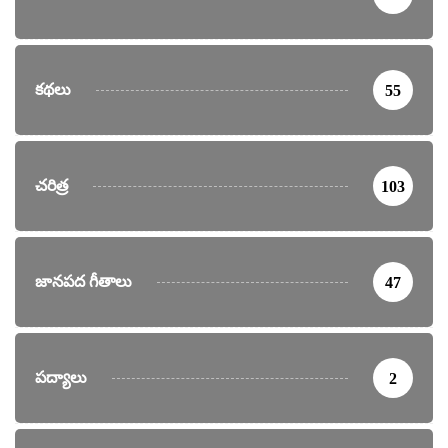
కథలు
55
చరిత్ర
103
జానపద గీతాలు
47
పద్యాలు
2