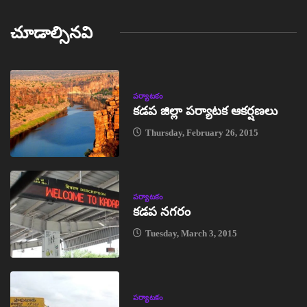
చూడాల్సినవి
పర్యాటకం
కడప జిల్లా పర్యాటక ఆకర్షణలు
Thursday, February 26, 2015
పర్యాటకం
కడప నగరం
Tuesday, March 3, 2015
పర్యాటకం