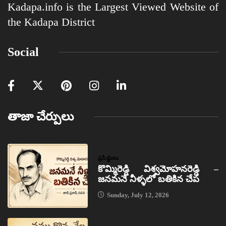
Kadapa.info is the Largest Viewed Website of
the Kadapa District
Social
తాజా చేర్పులు
ప్రసిద్ధులు
కొమ్మిరెడ్డి విశ్వమోహనరెడ్డి –
జనమనే నీళ్ళలో బతికిన చేప
Sunday, July 12, 2026