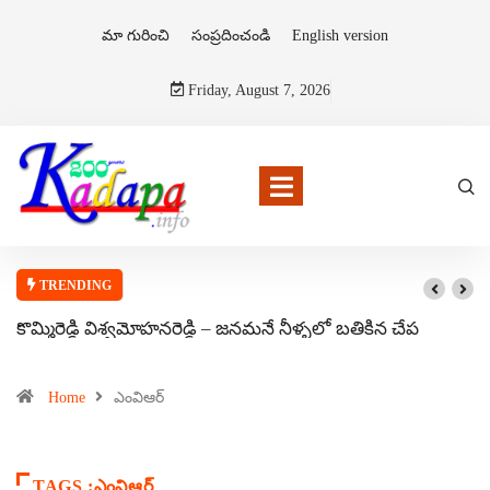
మా గురించి
సంప్రదించండి
English version
Friday, August 7, 2026
TRENDING
కొమ్మిరెడ్డి విశ్వమోహనరెడ్డి – జనమనే నీళ్ళలో బతికిన చేప
Home
ఎంవిఆర్
TAGS :ఎంవిఆర్