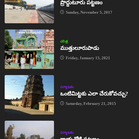
ప్రొద్దుటూరు పట్టణం
Sunday, November 5, 2017
చరిత్ర
ముత్తులూరుపాడు
Friday, January 15, 2021
పర్యాటకం
ఒంటిమిట్టకు ఎలా చేరుకోవచ్చు?
Saturday, February 21, 2015
పర్యాటకం