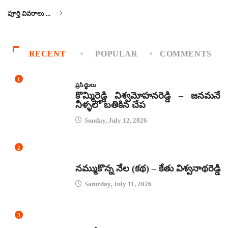
పూర్తి వివరాలు ...
RECENT
POPULAR
COMMENTS
1
ప్రసిద్ధులు
కొమ్మిరెడ్డి విశ్వమోహనరెడ్డి – జనమనే
నీళ్ళలో బతికిన చేప
Sunday, July 12, 2026
2
కథలు
నమ్ముకొన్న నేల (కథ) – కేతు విశ్వనాథరెడ్డి
Saturday, July 11, 2026
3
జానపద గీతాలు