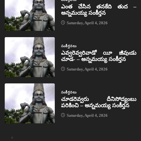
ఎంత చేసిన తనకేది తుద –
అన్నమయ్య సంకీర్తన
Saturday, April 4, 2026
సంకీర్తనలు
ఎవ్వరెవ్వరివాడో యీ జీవుఁడు
చూడ- – అన్నమయ్య సంకీర్తన
Saturday, April 4, 2026
సంకీర్తనలు
చూడరెవ్వరు దీనిసోద్యంబు
పరికించి – అన్నమయ్య సంకీర్తన
Saturday, April 4, 2026