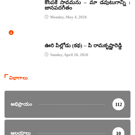
కొంపకే సావమను – మా డవుటుగాన్ని :
జానపదగీతం
Monday, May 4, 2026
4
కథలు
ఊరి పిల్లోడు (కథ) – పి రామకృష్ణారెడ్డి
Sunday, April 26, 2026
విభాగాలు
అభిప్రాయం
112
ఆలయాలు
10