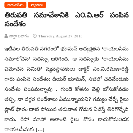
రాయలసీమ
వ్యాసాలు
తిరుపతి సమావేశానికి ఎ౦.వి.ఆర్ పంపిన
సందేశం
వార్తా విభాగం
Thursday, August 27, 2015
ఇటీవల తిరుపతి నగరంలో భూమన్ అధ్యక్షతన ‘రాయలసీమ
సమాలోచన’ సదస్సు జరిగింది. ఆ సదస్సుకు ‘రాయలసీమ
విమోచన సమితి’ వ్యవస్థాపకులు డాక్టర్ ఎం.వి.రమణారెడ్డి
గారు పంపిన సందేశం: డియర్ భూమన్, సభలో చదివేందుకు
సందేశం పంపమన్నావు . గుండె కోతను వెల్లి బోసుకోవడం
తప్ప, నా దగ్గర సందేశాలు ఏమున్నాయని? గమ్యం చేర్చే రైలు
ప్లాట్ ఫారం దాటి పోయిన తరువాత గోడున ఏడిస్తే తిరిగొచ్చేది
కాదు. రేపో మాపో అలాంటి రైలు కోసం కాచుకోను౦డక
రాయలసీమకు […]