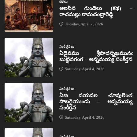
కథలు
అలసిన గుండెలు (కథ) –
రాచమల్లు రామచంద్రారెడ్డి
Tuesday, April 7, 2026
సంకీర్తనలు
ఏదైవము శ్రీపాదన్నఖమునఁ
బుట్టినగంగ – అన్నమయ్య సంకీర్తన
Saturday, April 4, 2026
సంకీర్తనలు
ఏణ నయనల చూపులెంత
సొబగైయుండు – అన్నమయ్య
సంకీర్తన
Saturday, April 4, 2026
సంకీర్తనలు