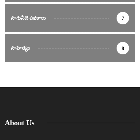
సాగునీటి పథకాలు
7
సాహిత్యం
8
About Us