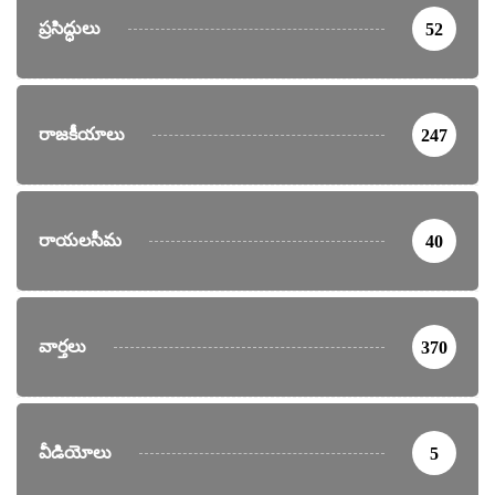
ప్రసిద్ధులు
52
రాజకీయాలు
247
రాయలసీమ
40
వార్తలు
370
వీడియోలు
5