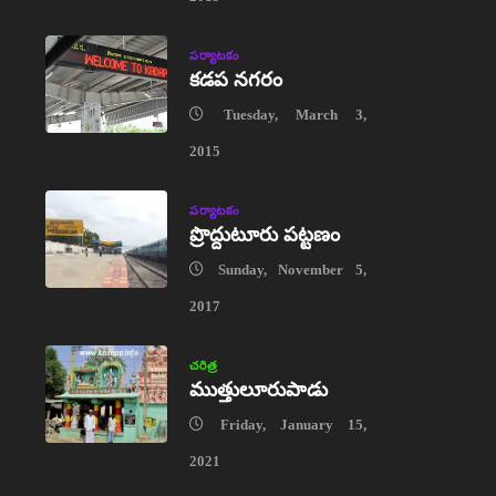
పర్యాటకం
కడప నగరం
Tuesday, March 3,
2015
పర్యాటకం
ప్రొద్దుటూరు పట్టణం
Sunday, November 5,
2017
చరిత్ర
ముత్తులూరుపాడు
Friday, January 15,
2021