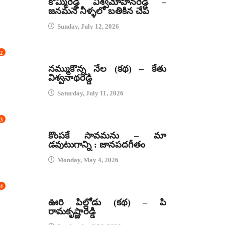
కొమ్మిరెడ్డి విశ్వమోహనరెడ్డి –
జనమనే నీళ్ళలో బతికిన చేప
Sunday, July 12, 2026
2
కథలు
నమ్ముకొన్న నేల (కథ) – కేతు
విశ్వనాథరెడ్డి
Saturday, July 11, 2026
3
జానపద గీతాలు
కొంపకే సావమను – మా
డవుటుగాన్ని : జానపదగీతం
Monday, May 4, 2026
4
కథలు
ఊరి పిల్లోడు (కథ) – పి
రామకృష్ణారెడ్డి