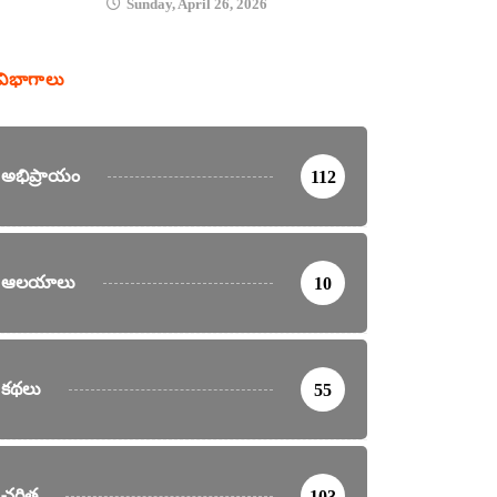
Sunday, April 26, 2026
విభాగాలు
అభిప్రాయం
112
ఆలయాలు
10
కథలు
55
చరిత్ర
103