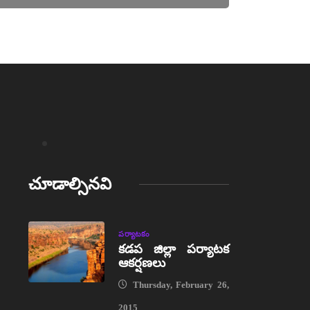
చూడాల్సినవి
పర్యాటకం
కడప జిల్లా పర్యాటక
ఆకర్షణలు
Thursday, February 26,
2015