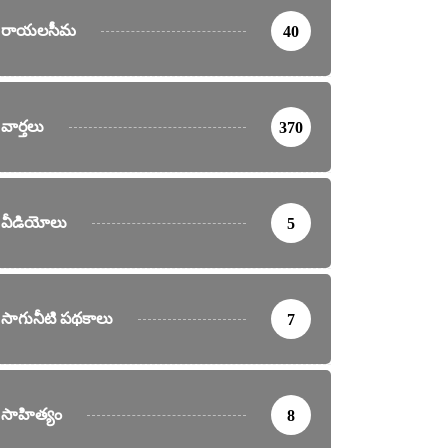
రాయలసీమ
40
వార్తలు
370
వీడియోలు
5
సాగునీటి పథకాలు
7
సాహిత్యం
8