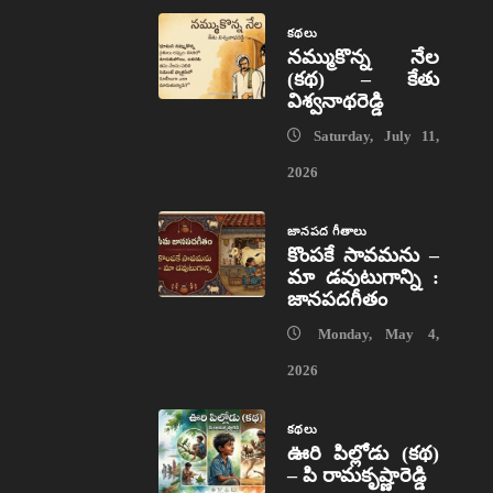
కథలు
నమ్ముకొన్న నేల
(కథ) – కేతు
విశ్వనాథరెడ్డి
Saturday, July 11,
2026
జానపద గీతాలు
కొంపకే సావమను –
మా డవుటుగాన్ని :
జానపదగీతం
Monday, May 4,
2026
కథలు
ఊరి పిల్లోడు (కథ)
– పి రామకృష్ణారెడ్డి