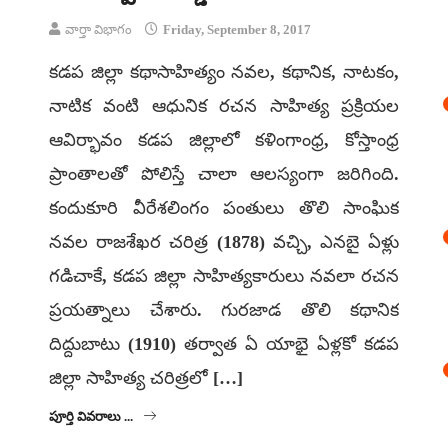
వార్తా విభాగం
Friday, September 8, 2017
కడప జిల్లా కథాసాహిత్యం నవల, కథానిక, నాటకం,
నాటిక వంటి ఆధునిక రచన సాహిత్య ప్రక్రియల
ఆవిర్భావం కడప జిల్లాలో కళింగాంధ్ర, కోస్తాంధ్ర
ప్రాంతాలతో పోలిస్తే చాలా ఆలస్యంగా జరిగింది.
కందుకూరి వీరేశలింగం పంతులు తొలి సాంఘిక
నవల రాజశేఖర చరిత్ర (1878) వచ్చి, ఎనబై ఏళ్లు
గడిచాకే, కడప జిల్లా సాహిత్యకారులు నవలా రచన
ప్రయత్నాలు చేశారు. గురజాడ తొలి కథానిక
దిద్దుబాటు (1910) తర్వాత ఏ యాభై ఏళ్లకో కడప
జిల్లా సాహిత్య చరిత్రలో […]
పూర్తి వివరాలు ...