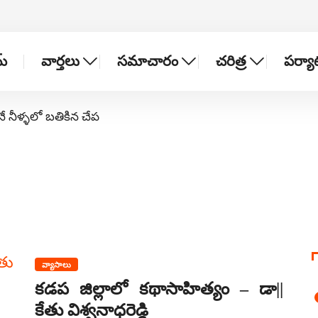
్
వార్తలు
సమాచారం
చరిత్ర
పర్య
నే నీళ్ళలో బతికిన చేప
వ్యాసాలు
కడప జిల్లాలో కథాసాహిత్యం – డా||
కేతు విశ్వనాధరెడ్డి