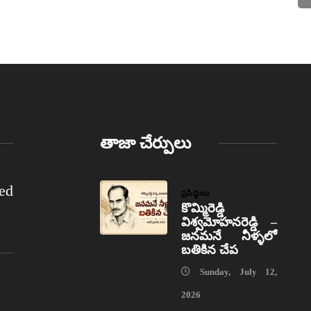
తాజా చేర్పులు
ed
ప్రసిద్ధులు
కొమ్మిరెడ్డి
విశ్వమోహనరెడ్డి –
జనమనే నీళ్ళలో
బతికిన చేప
Sunday, July 12,
2026