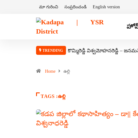
మా గురించి
సంప్రదించండి
English version
హోమ
కొమ్మిరెడ్డి విశ్వమోహనరెడ్డి – జనమ
TRENDING
Home
ఉల్లి
TAGS :ఉల్లి