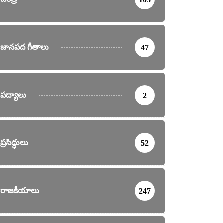
జానపద గీతాలు
47
పద్యాలు
2
ప్రసిద్ధులు
52
రాజకీయాలు
247