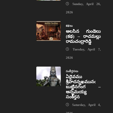
Sunday, April 26,
2026
కథలు
అలసిన గుండెలు
(కథ) – రాచమల్లు
రామచంద్రారెడ్డి
Tuesday, April 7,
2026
సంకీర్తనలు
ఏదైవము
శ్రీపాదన్నఖమునఁ
బుట్టినగంగ –
అన్నమయ్య
సంకీర్తన
Saturday, April 4,