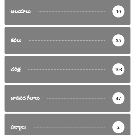
ఆలయాలు
10
కథలు
55
చరిత్ర
103
జానపద గీతాలు
47
పద్యాలు
2