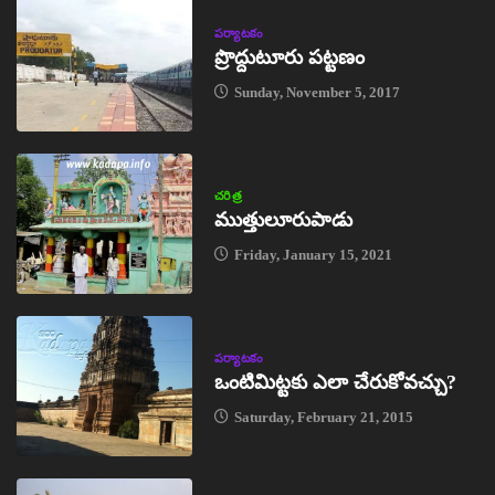
పర్యాటకం
ప్రొద్దుటూరు పట్టణం
Sunday, November 5, 2017
చరిత్ర
ముత్తులూరుపాడు
Friday, January 15, 2021
పర్యాటకం
ఒంటిమిట్టకు ఎలా చేరుకోవచ్చు?
Saturday, February 21, 2015