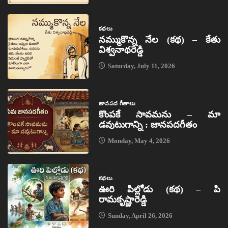
కథలు
నమ్ముకొన్న నేల (కథ) – కేతు
విశ్వనాథరెడ్డి
Saturday, July 11, 2026
జానపద గీతాలు
కొంపకే సావమను – మా
డవుటుగాన్ని : జానపదగీతం
Monday, May 4, 2026
కథలు
ఊరి పిల్లోడు (కథ) – పి
రామకృష్ణారెడ్డి
Sunday, April 26, 2026