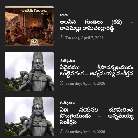
కథలు
అలసిన గుండెలు (కథ) –
రాచమల్లు రామచంద్రారెడ్డి
Tuesday, April 7, 2026
సంకీర్తనలు
ఏదైవము శ్రీపాదన్నఖమునఁ
బుట్టినగంగ – అన్నమయ్య సంకీర్తన
Saturday, April 4, 2026
సంకీర్తనలు
ఏణ నయనల చూపులెంత
సొబగైయుండు – అన్నమయ్య
సంకీర్తన
Saturday, April 4, 2026