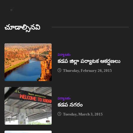
చూడాల్సినవి
పర్యాటకం
కడప జిల్లా పర్యాటక ఆకర్షణలు
Thursday, February 26, 2015
పర్యాటకం
కడప నగరం
Tuesday, March 3, 2015