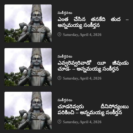
సంకీర్తనలు
ఎంత చేసిన తనకేది తుద –
అన్నమయ్య సంకీర్తన
Saturday, April 4, 2026
సంకీర్తనలు
ఎవ్వరెవ్వరివాడో యీ జీవుఁడు
చూడ- – అన్నమయ్య సంకీర్తన
Saturday, April 4, 2026
సంకీర్తనలు
చూడరెవ్వరు దీనిసోద్యంబు
పరికించి – అన్నమయ్య సంకీర్తన
Saturday, April 4, 2026