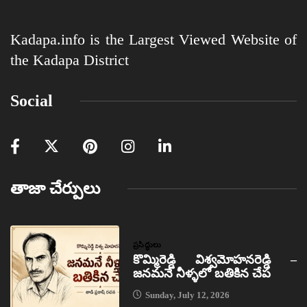
Kadapa.info is the Largest Viewed Website of
the Kadapa District
Social
తాజా చేర్పులు
ప్రసిద్ధులు
కొమ్మిరెడ్డి విశ్వమోహనరెడ్డి –
జనమనే నీళ్ళలో బతికిన చేప
Sunday, July 12, 2026