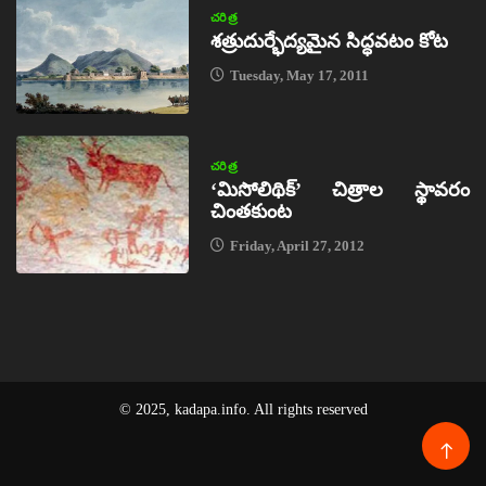
చరిత్ర
శత్రుదుర్భేద్యమైన సిద్ధవటం కోట
Tuesday, May 17, 2011
చరిత్ర
‘మిసోలిథిక్‌’ చిత్రాల స్థావరం
చింతకుంట
Friday, April 27, 2012
© 2025, kadapa.info. All rights reserved