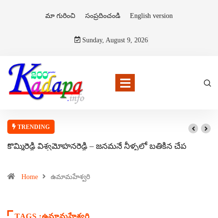
మా గురించి
సంప్రదించండి
English version
Sunday, August 9, 2026
TRENDING
కొమ్మిరెడ్డి విశ్వమోహనరెడ్డి – జనమనే నీళ్ళలో బతికిన చేప
Home
ఉమామహేశ్వరి
TAGS :ఉమామహేశ్వరి