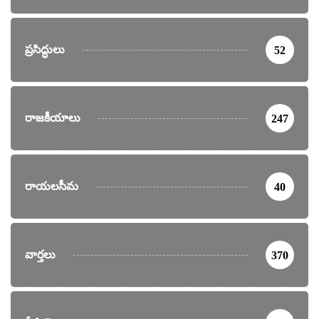
ప్రసిద్ధులు
52
రాజకీయాలు
247
రాయలసీమ
40
వార్తలు
370