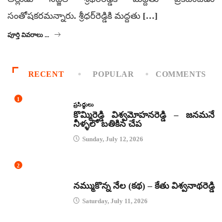
సంతోషకరమన్నారు. శ్రీధర్‌రెడ్డికి మద్దతు […]
పూర్తి వివరాలు ...
RECENT
POPULAR
COMMENTS
1
ప్రసిద్ధులు
కొమ్మిరెడ్డి విశ్వమోహనరెడ్డి – జనమనే
నీళ్ళలో బతికిన చేప
Sunday, July 12, 2026
2
కథలు
నమ్ముకొన్న నేల (కథ) – కేతు విశ్వనాథరెడ్డి
Saturday, July 11, 2026