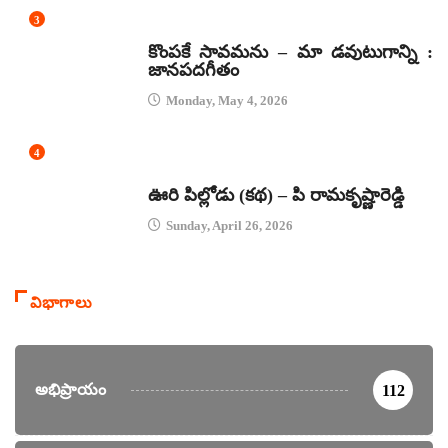
3
జానపద గీతాలు
కొంపకే సావమను – మా డవుటుగాన్ని :
జానపదగీతం
Monday, May 4, 2026
4
కథలు
ఊరి పిల్లోడు (కథ) – పి రామకృష్ణారెడ్డి
Sunday, April 26, 2026
విభాగాలు
అభిప్రాయం
112