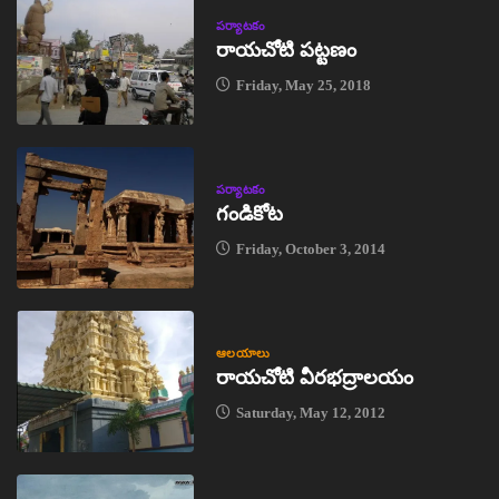
పర్యాటకం
రాయచోటి పట్టణం
Friday, May 25, 2018
పర్యాటకం
గండికోట
Friday, October 3, 2014
ఆలయాలు
రాయచోటి వీరభద్రాలయం
Saturday, May 12, 2012