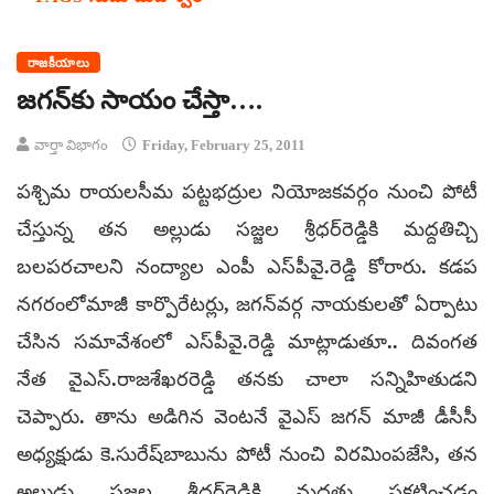
రాజకీయాలు
జగన్‌కు సాయం చేస్తా….
వార్తా విభాగం
Friday, February 25, 2011
పశ్చిమ రాయలసీమ పట్టభద్రుల నియోజకవర్గం నుంచి పోటీ
చేస్తున్న తన అల్లుడు సజ్జల శ్రీధర్‌రెడ్డికి మద్దతిచ్చి
బలపరచాలని నంద్యాల ఎంపీ ఎస్‌పీవై.రెడ్డి కోరారు. కడప
నగరంలోమాజీ కార్పొరేటర్లు, జగన్‌వర్గ నాయకులతో ఏర్పాటు
చేసిన సమావేశంలో ఎస్‌పీవై.రెడ్డి మాట్లాడుతూ.. దివంగత
నేత వైఎస్.రాజశేఖరరెడ్డి తనకు చాలా సన్నిహితుడని
చెప్పారు. తాను అడిగిన వెంటనే వైఎస్ జగన్ మాజీ డీసీసీ
అధ్యక్షుడు కె.సురేష్‌బాబును పోటీ నుంచి విరమింపజేసి, తన
అల్లుడు సజ్జల శ్రీధర్‌రెడ్డికి మద్దతు ప్రకటించడం