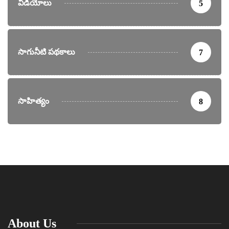
వీడియోలు
5
సాగునీటి పథకాలు
7
సాహిత్యం
8
About Us