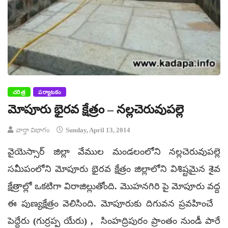
చరిత్ర
పర్యాటకం
మోపూరు భైరవ క్షేత్రం – నల్లచెరువుపల్లె
వార్తా విభాగం
Sunday, April 13, 2014
వైయెస్సార్ జిల్లా వేముల మండలంలోని నల్లచెరువుపల్లె
సమీపంలోని మోపూరు భైరవ క్షేత్రం జిల్లాలోని విశిష్టమైన శైవ
క్షేత్రాల్లో ఒకటిగా విరాజిల్లుతోంది. మొహనగిరి పై మోపూరు వద్ద
ఈ పుణ్యక్షేత్రం వెలిసింది. మోపూరుకు దిగువన ప్రవహించే
పెద్దేరు (గుర్రప్ప యేరు) , సింహద్రిపురం ప్రాంతం నుండీ పారే