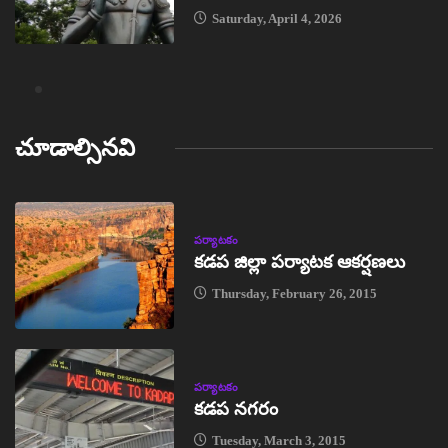
Saturday, April 4, 2026
చూడాల్సినవి
పర్యాటకం
కడప జిల్లా పర్యాటక ఆకర్షణలు
Thursday, February 26, 2015
పర్యాటకం
కడప నగరం
Tuesday, March 3, 2015