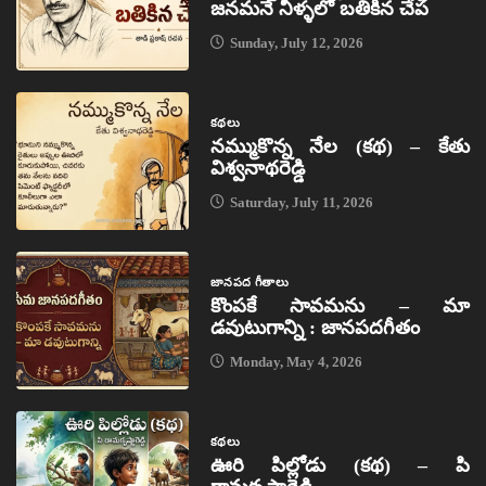
జనమనే నీళ్ళలో బతికిన చేప
Sunday, July 12, 2026
కథలు
నమ్ముకొన్న నేల (కథ) – కేతు
విశ్వనాథరెడ్డి
Saturday, July 11, 2026
జానపద గీతాలు
కొంపకే సావమను – మా
డవుటుగాన్ని : జానపదగీతం
Monday, May 4, 2026
కథలు
ఊరి పిల్లోడు (కథ) – పి