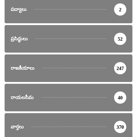
పద్యాలు
2
ప్రసిద్ధులు
52
రాజకీయాలు
247
రాయలసీమ
40
వార్తలు
370