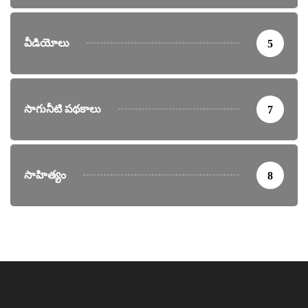
వీడియోలు
5
సాగునీటి పథకాలు
7
సాహిత్యం
8