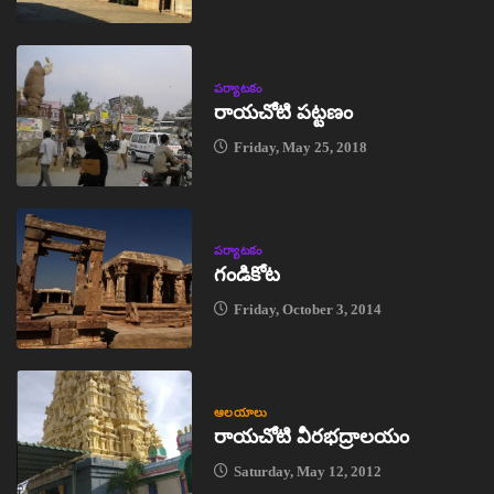
పర్యాటకం
రాయచోటి పట్టణం
Friday, May 25, 2018
పర్యాటకం
గండికోట
Friday, October 3, 2014
ఆలయాలు
రాయచోటి వీరభద్రాలయం
Saturday, May 12, 2012