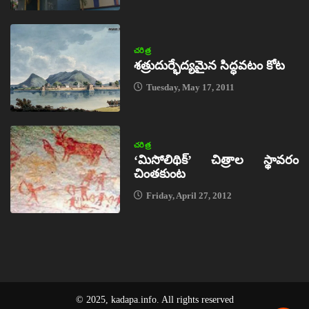
చరిత్ర
శత్రుదుర్భేద్యమైన సిద్ధవటం కోట
Tuesday, May 17, 2011
చరిత్ర
‘మిసోలిథిక్‌’ చిత్రాల స్థావరం
చింతకుంట
Friday, April 27, 2012
© 2025, kadapa.info. All rights reserved