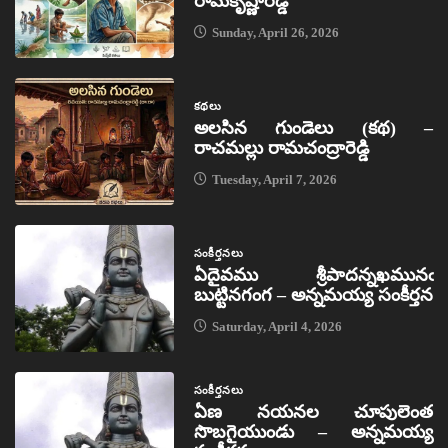
రామకృష్ణారెడ్డి
Sunday, April 26, 2026
కథలు
అలసిన గుండెలు (కథ) –
రాచమల్లు రామచంద్రారెడ్డి
Tuesday, April 7, 2026
సంకీర్తనలు
ఏదైవము శ్రీపాదన్నఖమునఁ
బుట్టినగంగ – అన్నమయ్య సంకీర్తన
Saturday, April 4, 2026
సంకీర్తనలు
ఏణ నయనల చూపులెంత
సొబగైయుండు – అన్నమయ్య