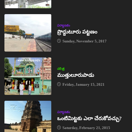
పర్యాటకం
ప్రొద్దుటూరు పట్టణం
Sunday, November 5, 2017
చరిత్ర
ముత్తులూరుపాడు
Friday, January 15, 2021
పర్యాటకం
ఒంటిమిట్టకు ఎలా చేరుకోవచ్చు?
Saturday, February 21, 2015