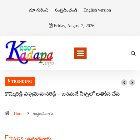
మా గురించి
సంప్రదించండి
English version
Friday, August 7, 2026
TRENDING
కొమ్మిరెడ్డి విశ్వమోహనరెడ్డి – జనమనే నీళ్ళలో బతికిన చేప
Home
ఉద్ధండవాగు
TAGS :ఉద్ధండవాగు