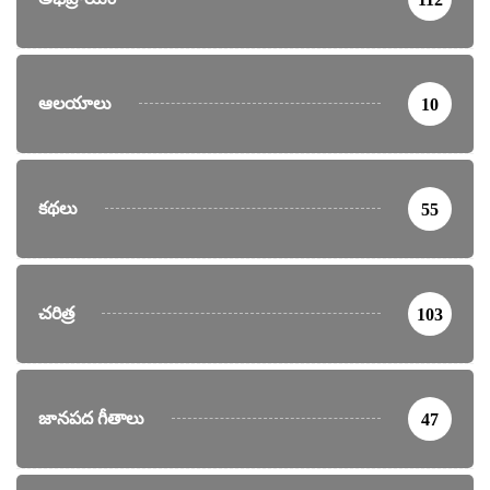
ఆలయాలు
10
కథలు
55
చరిత్ర
103
జానపద గీతాలు
47