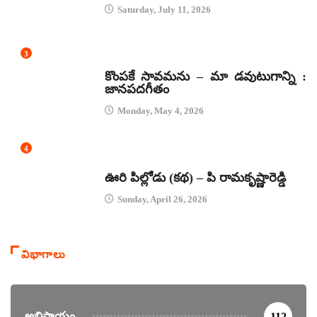
Saturday, July 11, 2026
3
జానపద గీతాలు
కొంపకే సావమను – మా డవుటుగాన్ని :
జానపదగీతం
Monday, May 4, 2026
4
కథలు
ఊరి పిల్లోడు (కథ) – పి రామకృష్ణారెడ్డి
Sunday, April 26, 2026
విభాగాలు
అభిప్రాయం
112