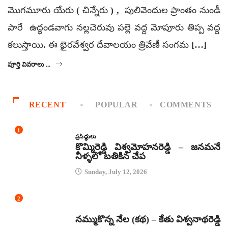
మొగమూరు యేరు ( చిన్నేరు ) , పులివెందుల ప్రాంతం నుండీ
పారే ఉద్ధండవాగు నల్లచెరువు పల్లె వద్ద మోపూరు తిప్ప వద్ద
కలుస్తాయి. ఈ భైరవేశ్వర దేవాలయం త్రివేణీ సంగమ […]
పూర్తి వివరాలు ...
RECENT
POPULAR
COMMENTS
1
ప్రసిద్ధులు
కొమ్మిరెడ్డి విశ్వమోహనరెడ్డి – జనమనే
నీళ్ళలో బతికిన చేప
Sunday, July 12, 2026
2
కథలు
నమ్ముకొన్న నేల (కథ) – కేతు విశ్వనాథరెడ్డి