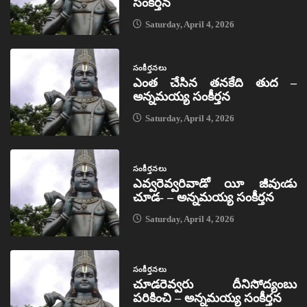
సంకీర్తన
Saturday, April 4, 2026
సంకీర్తనలు
ఎంత చేసిన తనకేది తుద –
అన్నమయ్య సంకీర్తన
Saturday, April 4, 2026
సంకీర్తనలు
ఎవ్వరెవ్వరివాడో యీ జీవుఁడు
చూడ- – అన్నమయ్య సంకీర్తన
Saturday, April 4, 2026
సంకీర్తనలు
చూడరెవ్వరు దీనిసోద్యంబు
పరికించి – అన్నమయ్య సంకీర్తన