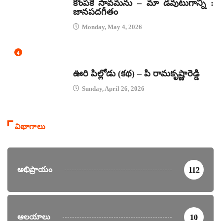
కొంపకే సావమను – మా డవుటుగాన్ని :
జానపదగీతం
Monday, May 4, 2026
4
కథలు
ఊరి పిల్లోడు (కథ) – పి రామకృష్ణారెడ్డి
Sunday, April 26, 2026
విభాగాలు
అభిప్రాయం
112
ఆలయాలు
10