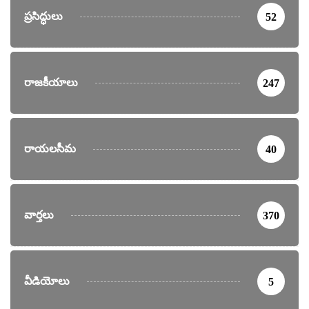
ప్రసిద్ధులు
52
రాజకీయాలు
247
రాయలసీమ
40
వార్తలు
370
వీడియోలు
5