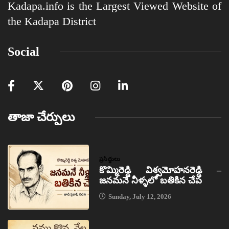
Kadapa.info is the Largest Viewed Website of
the Kadapa District
Social
తాజా చేర్పులు
ప్రసిద్ధులు
కొమ్మిరెడ్డి విశ్వమోహనరెడ్డి –
జనమనే నీళ్ళలో బతికిన చేప
Sunday, July 12, 2026