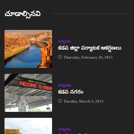
చూడాల్సినవి
పర్యాటకం
కడప జిల్లా పర్యాటక ఆకర్షణలు
Thursday, February 26, 2015
పర్యాటకం
కడప నగరం
Tuesday, March 3, 2015
పర్యాటకం