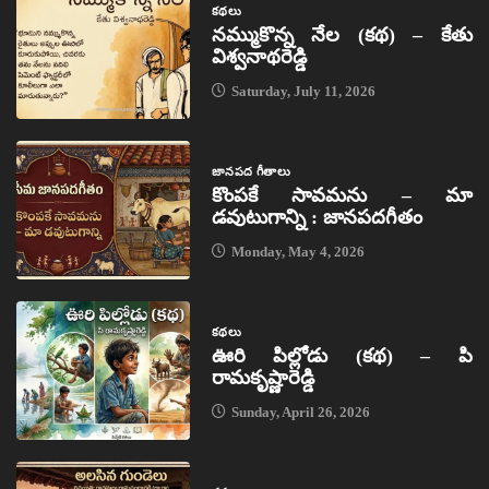
కథలు
నమ్ముకొన్న నేల (కథ) – కేతు
విశ్వనాథరెడ్డి
Saturday, July 11, 2026
జానపద గీతాలు
కొంపకే సావమను – మా
డవుటుగాన్ని : జానపదగీతం
Monday, May 4, 2026
కథలు
ఊరి పిల్లోడు (కథ) – పి
రామకృష్ణారెడ్డి
Sunday, April 26, 2026