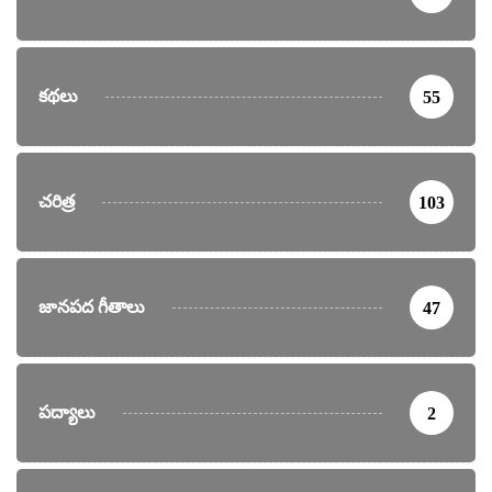
కథలు
55
చరిత్ర
103
జానపద గీతాలు
47
పద్యాలు
2