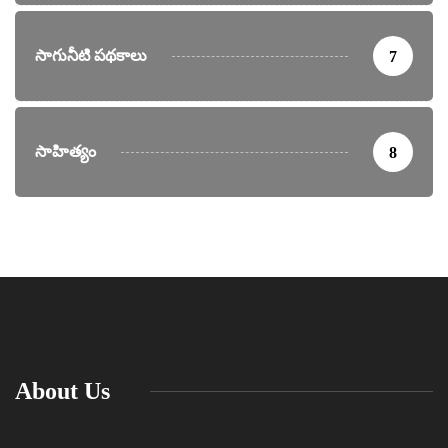
సాగునీటి పథకాలు
7
సాహిత్యం
8
About Us