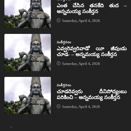
ఎంత చేసిన తనకేది తుద –
అన్నమయ్య సంకీర్తన
Saturday, April 4, 2026
సంకీర్తనలు
ఎవ్వరెవ్వరివాడో యీ జీవుఁడు
చూడ- – అన్నమయ్య సంకీర్తన
Saturday, April 4, 2026
సంకీర్తనలు
చూడరెవ్వరు దీనిసోద్యంబు
పరికించి – అన్నమయ్య సంకీర్తన
Saturday, April 4, 2026