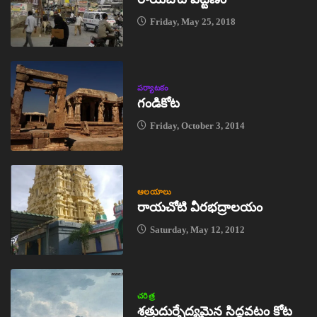
Friday, May 25, 2018
పర్యాటకం
గండికోట
Friday, October 3, 2014
ఆలయాలు
రాయచోటి వీరభద్రాలయం
Saturday, May 12, 2012
చరిత్ర
శత్రుదుర్భేద్యమైన సిద్ధవటం కోట