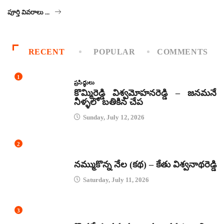
పూర్తి వివరాలు ...
RECENT
POPULAR
COMMENTS
1
ప్రసిద్ధులు
కొమ్మిరెడ్డి విశ్వమోహనరెడ్డి – జనమనే
నీళ్ళలో బతికిన చేప
Sunday, July 12, 2026
2
కథలు
నమ్ముకొన్న నేల (కథ) – కేతు విశ్వనాథరెడ్డి
Saturday, July 11, 2026
3
జానపద గీతాలు