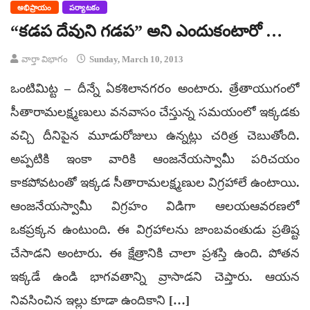
అభిప్రాయం
పర్యాటకం
“కడప దేవుని గడప” అని ఎందుకంటారో …
వార్తా విభాగం
Sunday, March 10, 2013
ఒంటిమిట్ట – దీన్నే ఏకశిలానగరం అంటారు. త్రేతాయుగంలో
సీతారామలక్ష్మణులు వనవాసం చేస్తున్న సమయంలో ఇక్కడకు
వచ్చి దీనిపైన మూడురోజులు ఉన్నట్లు చరిత్ర చెబుతోంది.
అప్పటికి ఇంకా వారికి ఆంజనేయస్వామీ పరిచయం
కాకపోవటంతో ఇక్కడ సీతారామలక్ష్మణుల విగ్రహాలే ఉంటాయి.
ఆంజనేయస్వామీ విగ్రహం విడిగా ఆలయఆవరణలో
ఒకప్రక్కన ఉంటుంది. ఈ విగ్రహాలను జాంబవంతుడు ప్రతిష్ట
చేసాడని అంటారు. ఈ క్షేత్రానికి చాలా ప్రశస్తి ఉంది. పోతన
ఇక్కడే ఉండి భాగవతాన్ని వ్రాసాడని చెప్తారు. ఆయన
నివసించిన ఇల్లు కూడా ఉందికాని […]