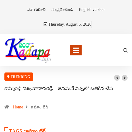
మా గురించి
సంప్రదించండి
English version
Thursday, August 6, 2026
TRENDING
కొమ్మిరెడ్డి విశ్వమోహనరెడ్డి – జనమనే నీళ్ళలో బతికిన చేప
Home
ఇమాం బేగ్
TAGS :ఇమాం బేగ్