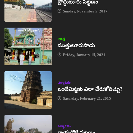
ప్రొద్దుటూరు పట్టణం
Sunday, November 5, 2017
చరిత్ర
ముత్తులూరుపాడు
Friday, January 15, 2021
పర్యాటకం
ఒంటిమిట్టకు ఎలా చేరుకోవచ్చు?
Saturday, February 21, 2015
పర్యాటకం
రాయచోటి పట్టణం