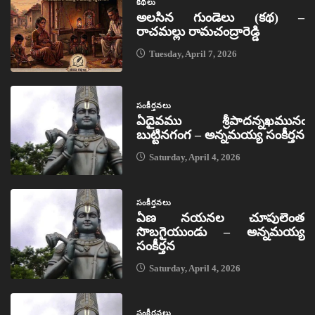
కథలు
అలసిన గుండెలు (కథ) –
రాచమల్లు రామచంద్రారెడ్డి
Tuesday, April 7, 2026
సంకీర్తనలు
ఏదైవము శ్రీపాదన్నఖమునఁ
బుట్టినగంగ – అన్నమయ్య సంకీర్తన
Saturday, April 4, 2026
సంకీర్తనలు
ఏణ నయనల చూపులెంత
సొబగైయుండు – అన్నమయ్య
సంకీర్తన
Saturday, April 4, 2026
సంకీర్తనలు