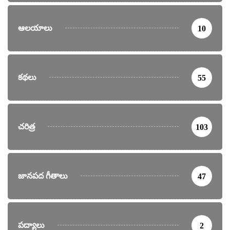
ఆలయాలు
10
కథలు
55
చరిత్ర
103
జానపద గీతాలు
47
పద్యాలు
2