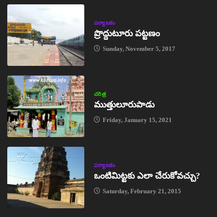
పర్యాటకం
ప్రొద్దుటూరు పట్టణం
Sunday, November 5, 2017
చరిత్ర
ముత్తులూరుపాడు
Friday, January 15, 2021
పర్యాటకం
ఒంటిమిట్టకు ఎలా చేరుకోవచ్చు?
Saturday, February 21, 2015