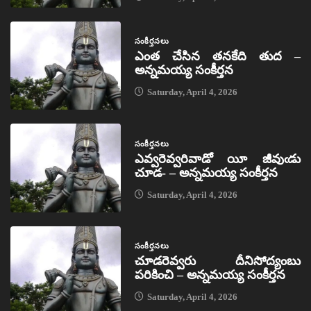
సంకీర్తనలు
ఎంత చేసిన తనకేది తుద –
అన్నమయ్య సంకీర్తన
Saturday, April 4, 2026
సంకీర్తనలు
ఎవ్వరెవ్వరివాడో యీ జీవుఁడు
చూడ- – అన్నమయ్య సంకీర్తన
Saturday, April 4, 2026
సంకీర్తనలు
చూడరెవ్వరు దీనిసోద్యంబు
పరికించి – అన్నమయ్య సంకీర్తన
Saturday, April 4, 2026