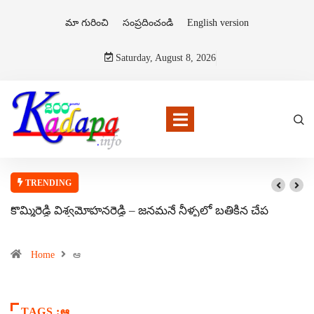
మా గురించి
సంప్రదించండి
English version
Saturday, August 8, 2026
TRENDING
కొమ్మిరెడ్డి విశ్వమోహనరెడ్డి – జనమనే నీళ్ళలో బతికిన చేప
Home
ఆ
TAGS :ఆ