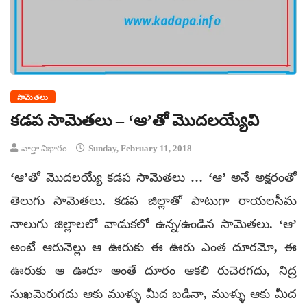
సామెతలు
కడప సామెతలు – ‘ఆ’తో మొదలయ్యేవి
వార్తా విభాగం
Sunday, February 11, 2018
‘ఆ’తో మొదలయ్యే కడప సామెతలు … ‘ఆ’ అనే అక్షరంతో
తెలుగు సామెతలు. కడప జిల్లాతో పాటుగా రాయలసీమ
నాలుగు జిల్లాలలో వాడుకలో ఉన్న/ఉండిన సామెతలు. ‘ఆ’
అంటే ఆరునెల్లు ఆ ఊరుకు ఈ ఊరు ఎంత దూరమో, ఈ
ఊరుకు ఆ ఊరూ అంతే దూరం ఆకలి రుచెరగదు, నిద్ర
సుఖమెరుగదు ఆకు ముళ్ళు మీద బడినా, ముళ్ళు ఆకు మీద