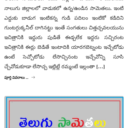
నాలుగు జిల్లాలలో వాడుకలో ఉన్న/ఉండిన సామెతలు. ఇంటి
ఎద్దుకు బాడుగ ఇంటికన్న గుడి పదిలం ఇంటికో కడిదిని
గుంటగ్గుక్కనీల్ దాగినట్టు ఇంతే సంగతులు చిత్తచ్చవలయును
ఇచిత్రానికి ఇద్దురు పుడితే ఈడ్చలేక ఇద్దరు సచ్చిరంట
ఇచిత్రానికి ఈర్లు బెడితే ఇంటాదికి యారగబెట్నంట ఇచ్చేటోడు
ఉంటే సెచ్చోటోడు లేసొచ్చినంట ఇచ్చేవోన్ని సూసి
చ్చేవోడుకూడా లేసొచ్చ ఇట్లిట్లే రమ్మంటే ఇల్లంతా […]
పూర్తి వివరాలు ...