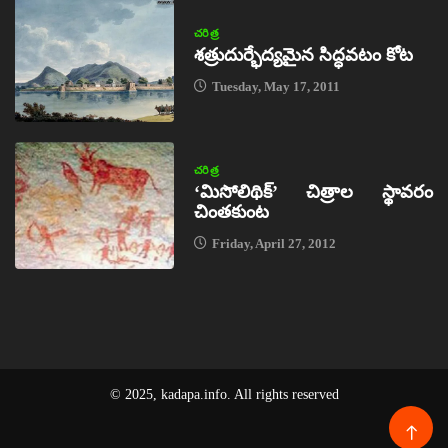
చరిత్ర
శత్రుదుర్భేద్యమైన సిద్ధవటం కోట
Tuesday, May 17, 2011
చరిత్ర
‘మిసోలిథిక్‌’ చిత్రాల స్థావరం
చింతకుంట
Friday, April 27, 2012
© 2025, kadapa.info. All rights reserved