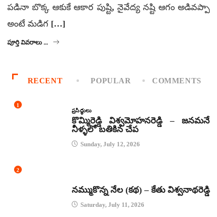
పడినా బొక్క ఆకుకే ఆకార పుష్టి, నైవేద్య నష్టి ఆగం అడివప్పా
అంటే మడిగ […]
పూర్తి వివరాలు ...
RECENT
POPULAR
COMMENTS
1
ప్రసిద్ధులు
కొమ్మిరెడ్డి విశ్వమోహనరెడ్డి – జనమనే
నీళ్ళలో బతికిన చేప
Sunday, July 12, 2026
2
కథలు
నమ్ముకొన్న నేల (కథ) – కేతు విశ్వనాథరెడ్డి
Saturday, July 11, 2026