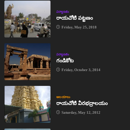
పర్యాటకం
రాయచోటి పట్టణం
Friday, May 25, 2018
పర్యాటకం
గండికోట
Friday, October 3, 2014
ఆలయాలు
రాయచోటి వీరభద్రాలయం
Saturday, May 12, 2012