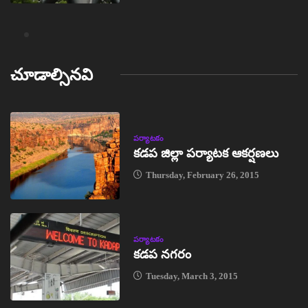
చూడాల్సినవి
పర్యాటకం
కడప జిల్లా పర్యాటక ఆకర్షణలు
Thursday, February 26, 2015
పర్యాటకం
కడప నగరం
Tuesday, March 3, 2015