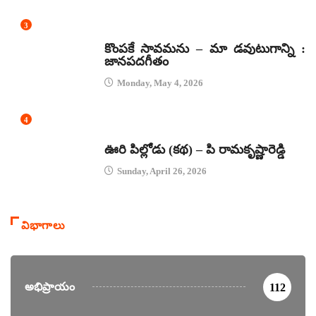
3
జానపద గీతాలు
కొంపకే సావమను – మా డవుటుగాన్ని :
జానపదగీతం
Monday, May 4, 2026
4
కథలు
ఊరి పిల్లోడు (కథ) – పి రామకృష్ణారెడ్డి
Sunday, April 26, 2026
విభాగాలు
అభిప్రాయం
112