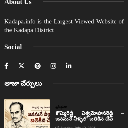
About Us
Kadapa.info is the Largest Viewed Website of
the Kadapa District
Social
తాజా చేర్పులు
ప్రసిద్ధులు
కొమ్మిరెడ్డి విశ్వమోహనరెడ్డి –
జనమనే నీళ్ళలో బతికిన చేప
Sunday, July 12, 2026