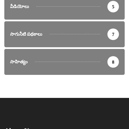
వీడియోలు
5
సాగునీటి పథకాలు
7
సాహిత్యం
8