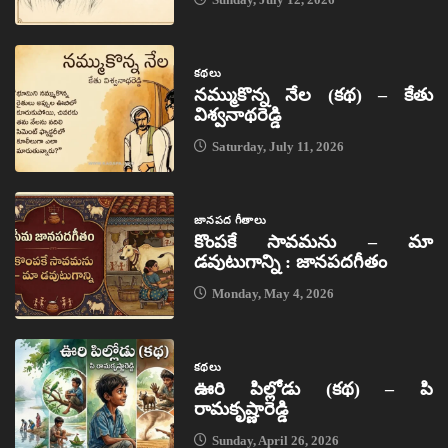
కథలు
నమ్ముకొన్న నేల (కథ) – కేతు
విశ్వనాథరెడ్డి
Saturday, July 11, 2026
జానపద గీతాలు
కొంపకే సావమను – మా
డవుటుగాన్ని : జానపదగీతం
Monday, May 4, 2026
కథలు
ఊరి పిల్లోడు (కథ) – పి
రామకృష్ణారెడ్డి
Sunday, April 26, 2026