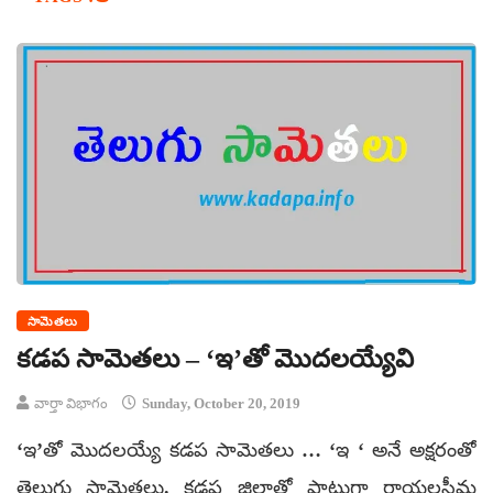
సామెతలు
కడప సామెతలు – ‘ఇ’తో మొదలయ్యేవి
వార్తా విభాగం
Sunday, October 20, 2019
‘ఇ’తో మొదలయ్యే కడప సామెతలు … ‘ఇ ‘ అనే అక్షరంతో
తెలుగు సామెతలు. కడప జిల్లాతో పాటుగా రాయలసీమ