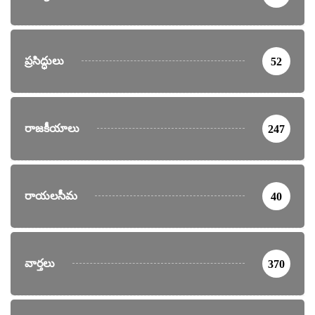
ప్రసిద్ధులు
52
రాజకీయాలు
247
రాయలసీమ
40
వార్తలు
370