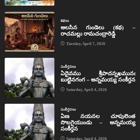
కథలు
అలసిన గుండెలు (కథ) –
రాచమల్లు రామచంద్రారెడ్డి
Tuesday, April 7, 2026
సంకీర్తనలు
ఏదైవము శ్రీపాదన్నఖమునఁ
బుట్టినగంగ – అన్నమయ్య సంకీర్తన
Saturday, April 4, 2026
సంకీర్తనలు
ఏణ నయనల చూపులెంత
సొబగైయుండు – అన్నమయ్య
సంకీర్తన
Saturday, April 4, 2026