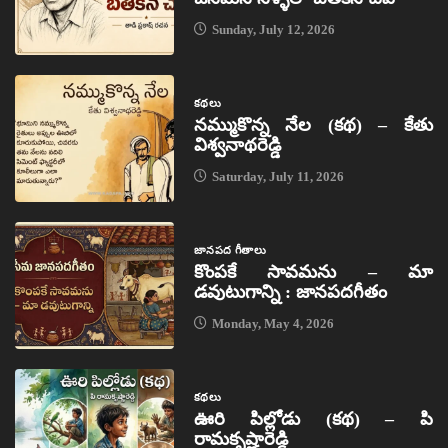
Sunday, July 12, 2026
కథలు
నమ్ముకొన్న నేల (కథ) – కేతు
విశ్వనాథరెడ్డి
Saturday, July 11, 2026
జానపద గీతాలు
కొంపకే సావమను – మా
డవుటుగాన్ని : జానపదగీతం
Monday, May 4, 2026
కథలు
ఊరి పిల్లోడు (కథ) – పి
రామకృష్ణారెడ్డి