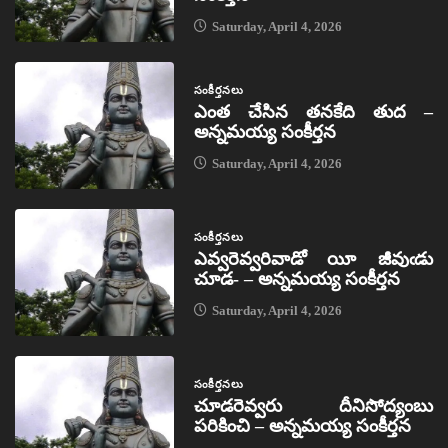
Saturday, April 4, 2026
సంకీర్తనలు
ఎంత చేసిన తనకేది తుద –
అన్నమయ్య సంకీర్తన
Saturday, April 4, 2026
సంకీర్తనలు
ఎవ్వరెవ్వరివాడో యీ జీవుఁడు
చూడ- – అన్నమయ్య సంకీర్తన
Saturday, April 4, 2026
సంకీర్తనలు
చూడరెవ్వరు దీనిసోద్యంబు
పరికించి – అన్నమయ్య సంకీర్తన