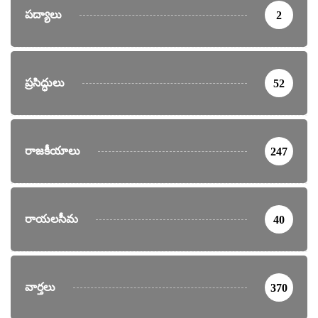
పద్యాలు
2
ప్రసిద్ధులు
52
రాజకీయాలు
247
రాయలసీమ
40
వార్తలు
370