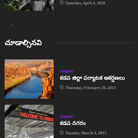
Saturday, April 4, 2026
చూడాల్సినవి
పర్యాటకం
కడప జిల్లా పర్యాటక ఆకర్షణలు
Thursday, February 26, 2015
పర్యాటకం
కడప నగరం
Tuesday, March 3, 2015