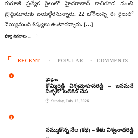
గురూజీ ప్రత్యేక రైలులో హైదరాబాద్ కాచిగూడ నుంచి
ప్రొద్దుటూరుకు బయల్దేరనున్నారు. 22 బోగీలున్న ఈ రైలులో
వెయ్యిమంది శిష్యులు ఉంటారన్నారు. […]
పూర్తి వివరాలు ...
RECENT
POPULAR
COMMENTS
1
ప్రసిద్ధులు
కొమ్మిరెడ్డి విశ్వమోహనరెడ్డి – జనమనే
నీళ్ళలో బతికిన చేప
Sunday, July 12, 2026
2
కథలు
నమ్ముకొన్న నేల (కథ) – కేతు విశ్వనాథరెడ్డి