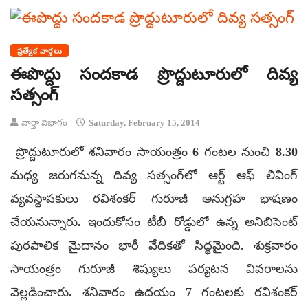
ప్రత్యేక వార్తలు
ఈపొద్దు సందకాడ ప్రొద్దుటూరులో దివ్య
సత్సంగ్‌
వార్తా విభాగం
Saturday, February 15, 2014
ప్రొద్దుటూరులో శనివారం సాయంత్రం 6 గంటల నుంచి 8.30
మధ్య జరుగనున్న దివ్య సత్సంగ్‌లో ఆర్ట్ ఆఫ్ లివింగ్
వ్యవస్థాపకులు రవిశంకర్ గురూజీ అనుగ్రహ భాషణం
చేయనున్నారు. ఇందుకోసం టీబీ రోడ్డులో ఉన్న అనిబిసెంట్
పురపాలిక మైదానం భారీ వేదికతో సిద్ధమైంది. శుక్రవారం
సాయంత్రం గురూజీ శిష్యులు పర్యటన వివరాలను
వెల్లడించారు. శనివారం ఉదయం 7 గంటలకు రవిశంకర్