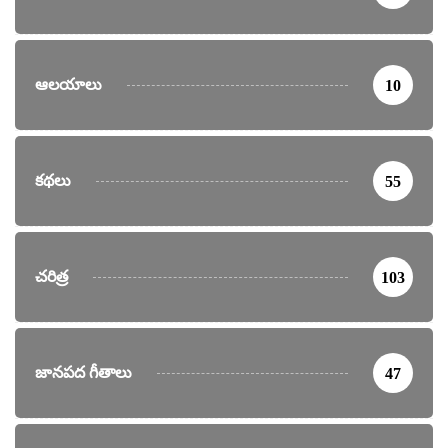
ఆలయాలు
10
కథలు
55
చరిత్ర
103
జానపద గీతాలు
47