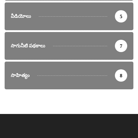
వీడియోలు
5
సాగునీటి పథకాలు
7
సాహిత్యం
8