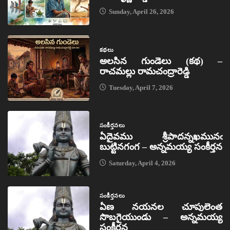
Sunday, April 26, 2026
కథలు
అలసిన గుండెలు (కథ) –
రాచమల్లు రామచంద్రారెడ్డి
Tuesday, April 7, 2026
సంకీర్తనలు
ఏదైవము శ్రీపాదన్నఖమునఁ
బుట్టినగంగ – అన్నమయ్య సంకీర్తన
Saturday, April 4, 2026
సంకీర్తనలు
ఏణ నయనల చూపులెంత
సొబగైయుండు – అన్నమయ్య
సంకీర్తన