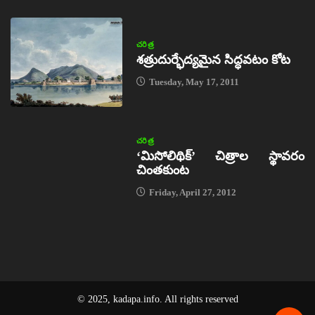
చరిత్ర
శత్రుదుర్భేద్యమైన సిద్ధవటం కోట
Tuesday, May 17, 2011
చరిత్ర
‘మిసోలిథిక్‌’ చిత్రాల స్థావరం
చింతకుంట
Friday, April 27, 2012
© 2025, kadapa.info. All rights reserved