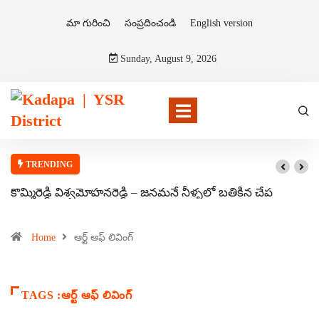
మా గురించి
సంప్రదించండి
English version
Sunday, August 9, 2026
TRENDING
కొమ్మిరెడ్డి విశ్వమోహనరెడ్డి – జనమనే నీళ్ళలో బతికిన చేప
Home
ఆర్ట్ ఆఫ్ లివింగ్
TAGS :ఆర్ట్ ఆఫ్ లివింగ్