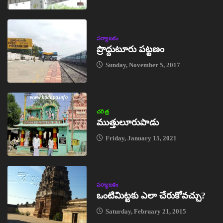
పర్యాటకం
ప్రొద్దుటూరు పట్టణం
Sunday, November 5, 2017
చరిత్ర
ముత్తులూరుపాడు
Friday, January 15, 2021
పర్యాటకం
ఒంటిమిట్టకు ఎలా చేరుకోవచ్చు?
Saturday, February 21, 2015