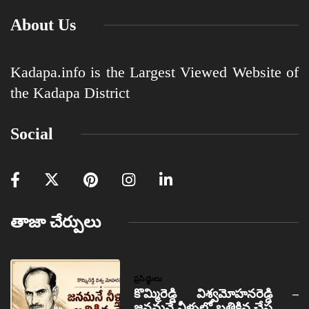
About Us
Kadapa.info is the Largest Viewed Website of
the Kadapa District
Social
తాజా చేర్పులు
ప్రసిద్ధులు
కొమ్మిరెడ్డి విశ్వమోహనరెడ్డి –
జనమనే నీళ్ళలో బతికిన చేప