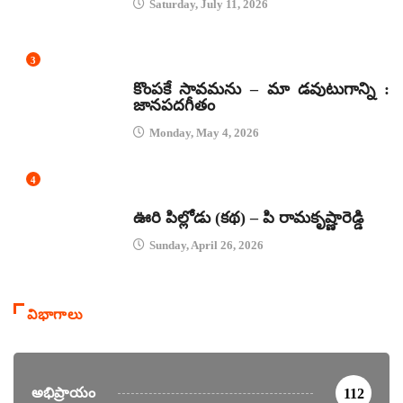
Saturday, July 11, 2026
3
జానపద గీతాలు
కొంపకే సావమను – మా డవుటుగాన్ని :
జానపదగీతం
Monday, May 4, 2026
4
కథలు
ఊరి పిల్లోడు (కథ) – పి రామకృష్ణారెడ్డి
Sunday, April 26, 2026
విభాగాలు
అభిప్రాయం
112