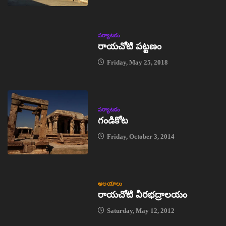
పర్యాటకం
రాయచోటి పట్టణం
Friday, May 25, 2018
పర్యాటకం
గండికోట
Friday, October 3, 2014
ఆలయాలు
రాయచోటి వీరభద్రాలయం
Saturday, May 12, 2012