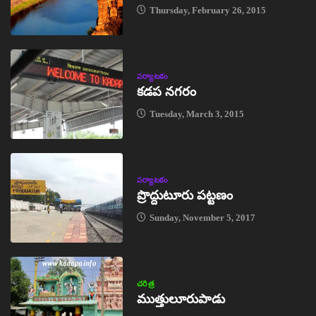
Thursday, February 26, 2015
పర్యాటకం
కడప నగరం
Tuesday, March 3, 2015
పర్యాటకం
ప్రొద్దుటూరు పట్టణం
Sunday, November 5, 2017
చరిత్ర
ముత్తులూరుపాడు