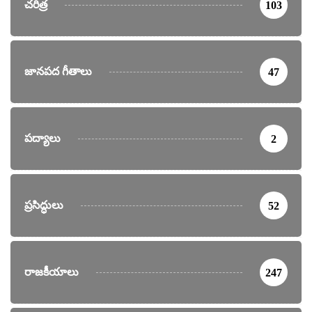
చరిత్ర
103
జానపద గీతాలు
47
పద్యాలు
2
ప్రసిద్ధులు
52
రాజకీయాలు
247