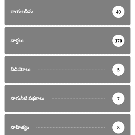
రాయలసీమ
40
వార్తలు
370
వీడియోలు
5
సాగునీటి పథకాలు
7
సాహిత్యం
8