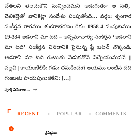
చేతలని తలచుకొని మన్నించమని అడుగుతూ ఆ సతి,
చెలికత్తెతో వానికిట్లా సందేశం పంపుతోంది… వర్గం: శృంగార
సంకీర్తన రాగము: శంకరాభరణం రేకు: 0958-4 సంపుటము:
19-334 ఆడరాని మా టది – అన్నమాచార్య సంకీర్తన ‘ఆడరాని
మా టది’ సంకీర్తన వినడానికి పైనున్న ప్లే బటన్ నొక్కండి.
ఆడరాని మా టది గుఱుతు వేడుకతోనే విచ్చేయుమనవే ||
పల్లవి|| కాయజకేలికిఁ గడుఁ దమకించఁగ ఆయము లంటిన దది
గుఱుతు పాయపుఁబతికినిఁ […]
పూర్తి వివరాలు ...
RECENT
POPULAR
COMMENTS
1
ప్రసిద్ధులు