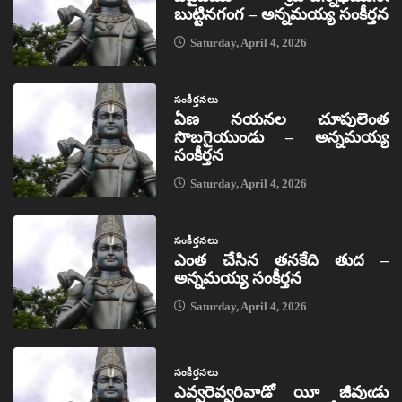
బుట్టినగంగ – అన్నమయ్య సంకీర్తన
Saturday, April 4, 2026
సంకీర్తనలు
ఏణ నయనల చూపులెంత
సొబగైయుండు – అన్నమయ్య
సంకీర్తన
Saturday, April 4, 2026
సంకీర్తనలు
ఎంత చేసిన తనకేది తుద –
అన్నమయ్య సంకీర్తన
Saturday, April 4, 2026
సంకీర్తనలు
ఎవ్వరెవ్వరివాడో యీ జీవుఁడు