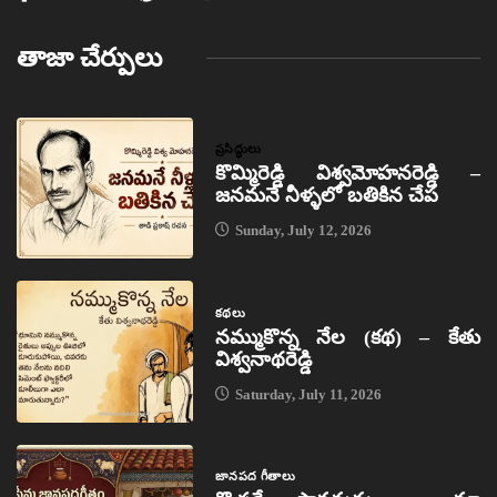
తాజా చేర్పులు
ప్రసిద్ధులు
కొమ్మిరెడ్డి విశ్వమోహనరెడ్డి –
జనమనే నీళ్ళలో బతికిన చేప
Sunday, July 12, 2026
కథలు
నమ్ముకొన్న నేల (కథ) – కేతు
విశ్వనాథరెడ్డి
Saturday, July 11, 2026
జానపద గీతాలు