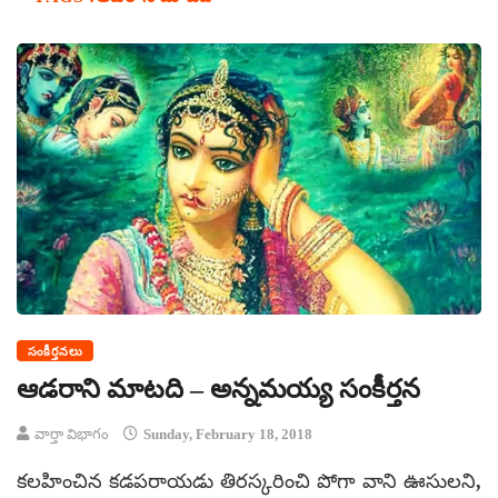
సంకీర్తనలు
ఆడరాని మాటది – అన్నమయ్య సంకీర్తన
వార్తా విభాగం
Sunday, February 18, 2018
కలహించిన కడపరాయడు తిరస్కరించి పోగా వాని ఊసులని,