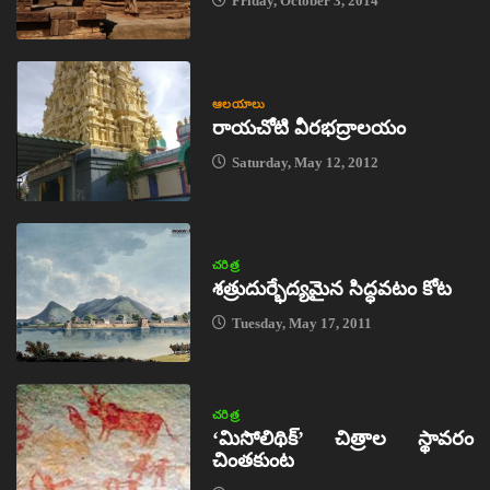
Friday, October 3, 2014
ఆలయాలు
రాయచోటి వీరభద్రాలయం
Saturday, May 12, 2012
చరిత్ర
శత్రుదుర్భేద్యమైన సిద్ధవటం కోట
Tuesday, May 17, 2011
చరిత్ర
‘మిసోలిథిక్‌’ చిత్రాల స్థావరం
చింతకుంట