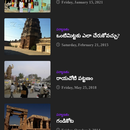
Friday, January 15, 2021
పర్యాటకం
ఒంటిమిట్టకు ఎలా చేరుకోవచ్చు?
Saturday, February 21, 2015
పర్యాటకం
రాయచోటి పట్టణం
Friday, May 25, 2018
పర్యాటకం
గండికోట