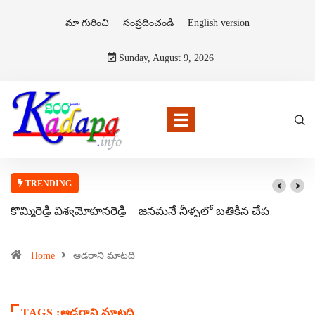
మా గురించి
సంప్రదించండి
English version
Sunday, August 9, 2026
TRENDING
కొమ్మిరెడ్డి విశ్వమోహనరెడ్డి – జనమనే నీళ్ళలో బతికిన చేప
Home
ఆడరాని మాటది
TAGS :ఆడరాని మాటది