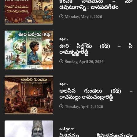
కొంపకే సావమను – మా
డవుటుగాన్ని : జానపదగీతం
Monday, May 4, 2026
కథలు
ఊరి పిల్లోడు (కథ) – పి
రామకృష్ణారెడ్డి
Sunday, April 26, 2026
కథలు
అలసిన గుండెలు (కథ) –
రాచమల్లు రామచంద్రారెడ్డి
Tuesday, April 7, 2026
సంకీర్తనలు
ఏదైవము శ్రీపాదన్నఖమునఁ