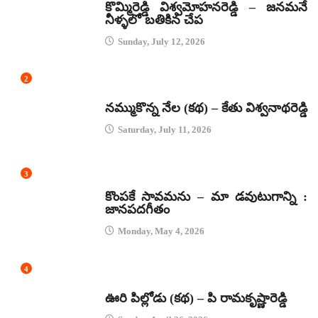
కొమ్మిరెడ్డి విశ్వమోహనరెడ్డి – జనమనే
నీళ్ళలో బతికిన చేప
Sunday, July 12, 2026
2
కథలు
నమ్ముకొన్న నేల (కథ) – కేతు విశ్వనాథరెడ్డి
Saturday, July 11, 2026
3
జానపద గీతాలు
కొంపకే సావమను – మా డవుటుగాన్ని :
జానపదగీతం
Monday, May 4, 2026
4
కథలు
ఊరి పిల్లోడు (కథ) – పి రామకృష్ణారెడ్డి