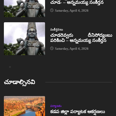
చూడ- – అన్నమయ్య సంకీర్తన
Saturday, April 4, 2026
సంకీర్తనలు
చూడరెవ్వరు దీనిసోద్యంబు
పరికించి – అన్నమయ్య సంకీర్తన
Saturday, April 4, 2026
చూడాల్సినవి
పర్యాటకం
కడప జిల్లా పర్యాటక ఆకర్షణలు